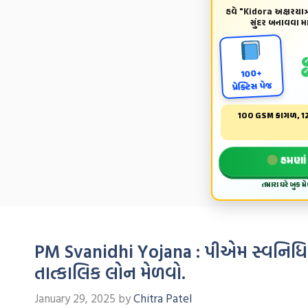
હવે "Kidora અક્ષરયાત્ર
સુંદર બનાવવા માટ
100+
પ્રેક્ટિસ પેજ
100 GSM કાગળ, 12
હમણાં 
તમારા ઘરે બુક 
PM Svanidhi Yojana : પીએમ સ્વનિધિ 
તાત્કાલિક લોન મેળવો.
January 29, 2025
by
Chitra Patel