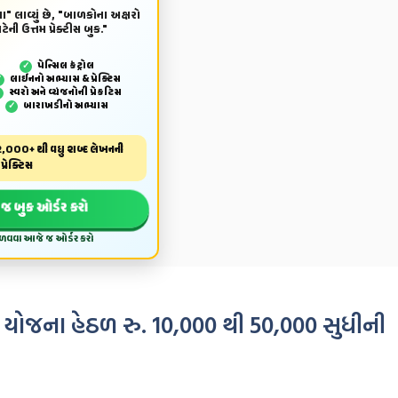
ા" લાવ્યું છે, "બાળકોના અક્ષરો
ેની ઉત્તમ પ્રેક્ટીસ બુક."
પેન્‍સિલ કંટ્રોલ
✓
લાઈનનો અભ્યાસ & પ્રેક્ટિસ
✓
સ્વરો અને વ્યંજનોની પ્રેકટિસ
✓
બારાખડીનો અભ્યાસ
✓
,000+ થી વધુ શબ્દ લેખનની
પ્રેક્ટિસ
જ બુક ઓર્ડર કરો
મેળવવા આજે જ ઓર્ડર કરો
યોજના હેઠળ રુ. 10,000 થી 50,000 સુધીની