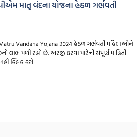
એમ માતૃ વંદના યોજના હેઠળ ગર્ભવતી
atru Vandana Yojana 2024 હેઠળ ગર્ભવતી મહિલાઓને
0નો લાભ મળી રહ્યો છે. અરજી કરવા માટેની સંપૂર્ણ માહિતી
 અહી ક્લિક કરો.