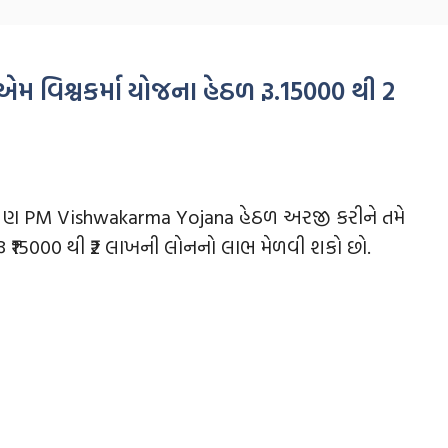
વિશ્વકર્મા યોજના હેઠળ રૂ.15000 થી 2
પણ PM Vishwakarma Yojana હેઠળ અરજી કરીને તમે
ૂ ₹15000 થી ₹2 લાખની લોનનો લાભ મેળવી શકો છો.