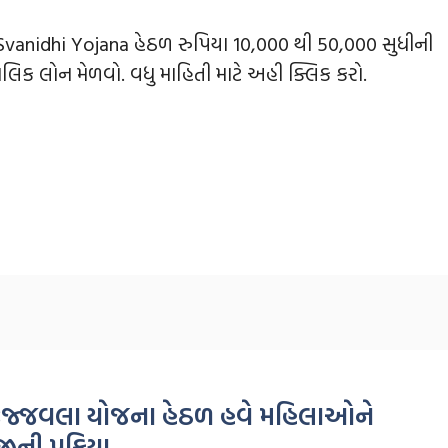
vanidhi Yojana હેઠળ રુપિયા 10,000 થી 50,000 સુધીની
કાલિક લોન મેળવો. વધુ માહિતી માટે અહી ક્લિક કરો.
ી ઉજ્જવલા યોજના હેઠળ હવે મહિલાઓને
ી પ્રક્રિયા