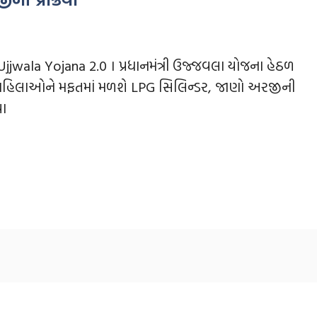
jjwala Yojana 2.0 । પ્રધાનમંત્રી ઉજ્જવલા યોજના હેઠળ
મહિલાઓને મફતમાં મળશે LPG સિલિન્ડર, જાણો અરજીની
યા