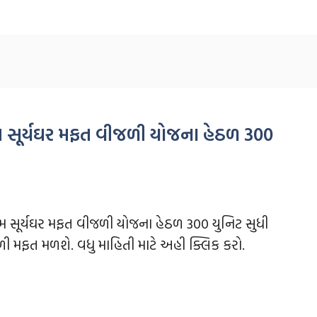
 સૂર્યઘર મફત વીજળી યોજના હેઠળ 300
 સૂર્યઘર મફત વીજળી યોજના હેઠળ 300 યુનિટ સુધી
ી મફત મળશે. વધુ માહિતી માટે અહી ક્લિક કરો.