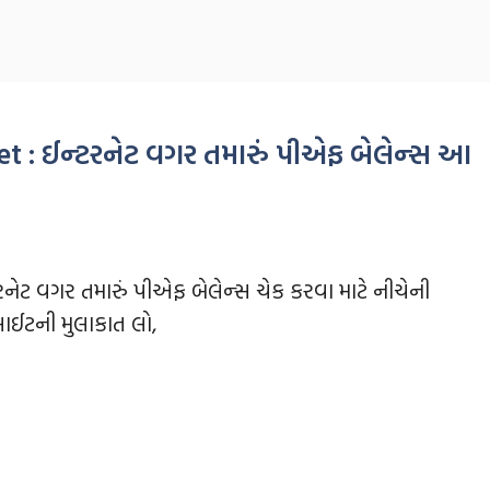
 : ઈન્‍ટરનેટ વગર તમારું પીએફ બેલેન્‍સ આ
ટરનેટ વગર તમારું પીએફ બેલેન્‍સ ચેક કરવા માટે નીચેની
ાઈટની મુલાકાત લો,