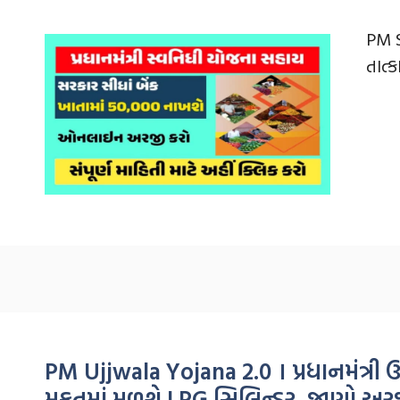
PM S
તાત્
PM Ujjwala Yojana 2.0 । પ્રધાનમંત્ર
મફતમાં મળશે LPG સિલિન્ડર, જાણો અરજીન