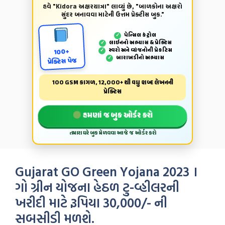
હવે "Kidora અક્ષરયાત્રા" લાવ્યું છે, "બાળકોના અક્ષરો
સુંદર બનાવવા માટેની ઉત્તમ પ્રેક્ટીસ બુક."
પેન્‍સિલ કંટ્રોલ
✓
લાઈનનો અભ્યાસ & પ્રેક્ટિસ
✓
સ્વરો અને વ્યંજનોની પ્રેકટિસ
✓
100+
બારાખડીનો અભ્યાસ
✓
પ્રેક્ટિસ પેજ
100 GSM કાગળ, 12,000+ થી વધુ શબ્દ લેખનની
પ્રેક્ટિસ
હમણાં જ બુક ઓર્ડર કરો
તમારા ઘરે બુક મેળવવા આજે જ ઓર્ડર કરો
Gujarat GO Green Yojana 2023 ।
ગો ગ્રીન યોજના હેઠળ ટુ-વ્હીલરની
ખરીદી માટે રૂપિયા 30,000/- ની
સબસીડી મળશે.