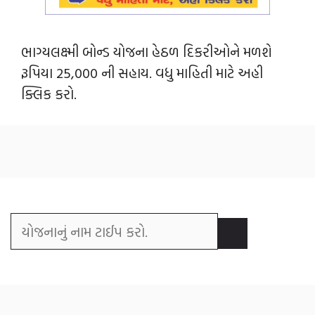
ભાગ્યલક્ષ્મી બોન્ડ યોજના હેઠળ દિકરીઓને મળશે
રૂપિયા 25,000 ની સહાય. વધુ માહિતી માટે અહી
ક્લિક કરો.