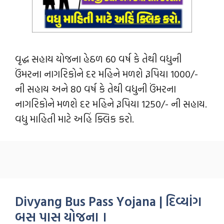
વૃદ્ધ સહાય યોજના હેઠળ 60 વર્ષ કે તેથી વધુની
ઉંમરના નાગરિકોને દર મહિને મળશે રૂપિયા 1000/-
ની સહાય અને 80 વર્ષ કે તેથી વધુની ઉંમરના
નાગરિકોને મળશે દર મહિને રૂપિયા 1250/- ની સહાય.
વધુ માહિતી માટે અહિં ક્લિક કરો.
Divyang Bus Pass Yojana | દિવ્યાંગ
બસ પાસ યોજના ।