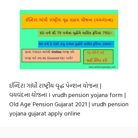
ઈન્દિરા ગાંધી રાષ્ટ્રીય વૃદ્ધ પેન્શન યોજના |
વયવંદના યોજના । vrudh pension yojana form |
Old Age Pension Gujarat 2021 | vrudh pension
yojana gujarat apply online