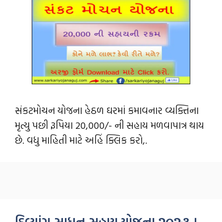
સંકટમોચન યોજના હેઠળ ઘરમાં કમાવનાર વ્યક્તિના
મૃત્યુ પછી રૂપિયા 20,000/- ની સહાય મળવાપાત્ર થાય
છે. વધુ માહિતી માટે અહિં ક્લિક કરો,.
દિવ્યાંગ સાધન સહાય યોજના ૨૦૨૩ ।