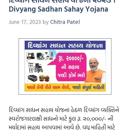
Divyang Sadhan Sahay Yojana
June 17, 2023
by
Chitra Patel
દિવ્યાંગ સાધન સહાય યોજના હેઠળ દિવ્યાંગ વ્યક્તિને
સ્વરોજગારલક્ષી સાધનો માટે કુલ રૂ. ૨૦,૦૦૦/- ની
મર્યાદામાં સહાય આપવામાં આવે છે. વધુ માહિતી માટે