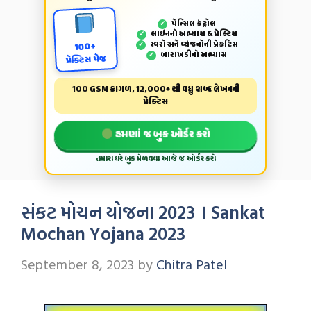
પેન્‍સિલ કંટ્રોલ
✓
લાઈનનો અભ્યાસ & પ્રેક્ટિસ
✓
સ્વરો અને વ્યંજનોની પ્રેકટિસ
✓
100+
બારાખડીનો અભ્યાસ
✓
પ્રેક્ટિસ પેજ
100 GSM કાગળ, 12,000+ થી વધુ શબ્દ લેખનની
પ્રેક્ટિસ
હમણાં જ બુક ઓર્ડર કરો
તમારા ઘરે બુક મેળવવા આજે જ ઓર્ડર કરો
સંકટ મોચન યોજના 2023 । Sankat
Mochan Yojana 2023
September 8, 2023
by
Chitra Patel