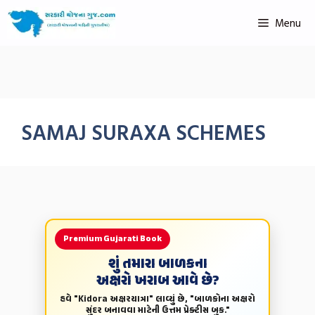
Menu
SAMAJ SURAXA SCHEMES
Premium Gujarati Book
શું તમારા બાળકના
અક્ષરો ખરાબ આવે છે?
હવે "Kidora અક્ષરયાત્રા" લાવ્યું છે, "બાળકોના અક્ષરો
સુંદર બનાવવા માટેની ઉત્તમ પ્રેક્ટીસ બુક."