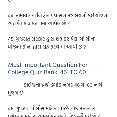
44. રામાયણદર્શન ટ્રેન પ્રવાસન મંત્રાલયની કઈ યોજના
અંતર્ગત શરૂ કરવામાં આવેલ છે ?
45. ગુજરાત સરકાર દ્વારા શરૂ કરાયેલ ‘ગો ગ્રીન’
યોજના કોના દ્વારા શરૂ કરવામાં આવી છે ?
Most Important Question For
College Quiz Bank. 46 TO 60
કોલેજના પ્રશ્નો ક્રમાંક નંબર 46 થી 60 નીચે
મુજબ છે.
46. ગુજરાત પોલીસ માટે નવા રહેણાક મકાનોના
બાંધકામ માટેના અમલીકરણની એજન્સી કઈ છે ?