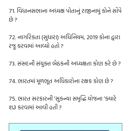
71. વિધાનસભાના અધ્યક્ષ પોતાનું રાજીનામું કોને સોંપે
છે ?
72. નાગરિકતા (સુધારા) અધિનિયમ, 2019 કોના દ્વારા
રજૂ કરવામાં આવ્યો હતો ?
73. સંસદની સંયુક્ત બેઠકની અધ્યક્ષતા કોણ કરે છે ?
74. ભારતમાં મૂળભૂત અધિકારોના રક્ષક કોણ છે ?
75. ભારત સરકારની ‘સુકન્યા સમૃદ્ધિ યોજના ‘ક્યારે
શરૂ કરવામાં આવી હતી ?