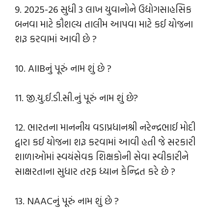
9. 2025-26 સુધી 3 લાખ યુવાનોને ઉદ્યોગસાહસિક
બનવા માટે કૌશલ્ય તાલીમ આપવા માટે કઈ યોજના
શરૂ કરવામાં આવી છે ?
10. AIIBનું પૂરું નામ શું છે ?
11. જી.યુ.ઈ.ડી.સી.નું પૂરું નામ શું છે?
12. ભારતના માનનીય વડાપ્રધાનશ્રી નરેન્દ્રભાઈ મોદી
દ્વારા કઈ યોજના શરૂ કરવામાં આવી હતી જે સરકારી
શાળાઓમાં સ્વયંસેવક શિક્ષકોની સેવા સ્વીકારીને
સાક્ષરતાના સુધાર તરફ ધ્યાન કેન્દ્રિત કરે છે ?
13. NAACનું પૂરું નામ શું છે ?