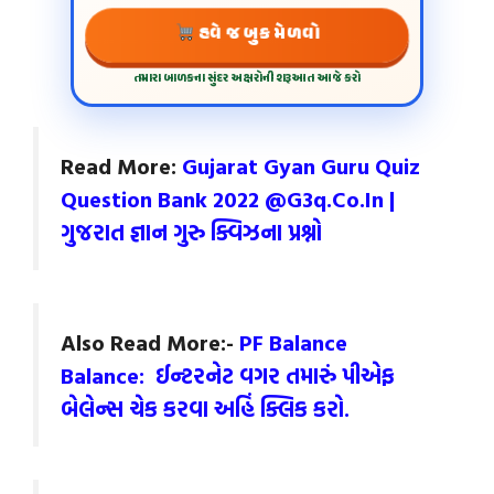
હવે જ બુક મેળવો
તમારા બાળકના સુંદર અક્ષરોની શરૂઆત આજે કરો
Read More:
Gujarat Gyan Guru Quiz
Question Bank 2022 @G3q.Co.In |
ગુજરાત જ્ઞાન ગુરુ ક્વિઝના પ્રશ્નો
Also Read More:-
PF Balance
Balance: ઈન્‍ટરનેટ વગર તમારું પીએફ
બેલેન્‍સ ચેક કરવા અહિં ક્લિક કરો.