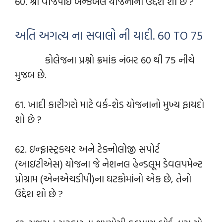
60. શ્રી વાજપાઈ બેન્કેબલ યોજનાનો ઉદ્દેશ શો છે ?
અતિ અગત્ય ના સવાલો ની યાદી. 60 TO 75
કોલેજના પ્રશ્નો ક્રમાંક નંબર 60 થી 75 નીચે
મુજબ છે.
61. ખાદી કારીગરો માટે વર્ક-શેડ યોજનાનો મુખ્ય ફાયદો
શો છે ?
62. ઇન્ફ્રાસ્ટ્રક્ચર અને ટેક્નોલોજી સપોર્ટ
(આઇટીએસ) યોજના જે નેશનલ હેન્ડલૂમ ડેવલપમેન્ટ
પ્રોગ્રામ (એનએચડીપી)ના ઘટકોમાંનો એક છે, તેનો
ઉદ્દેશ શો છે ?