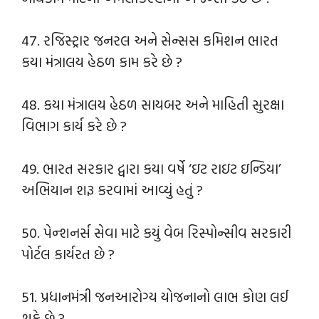
47. રજિસ્ટ્રાર જનરલ અને સેન્સસ કમિશન ભારત
કયા મંત્રાલય હેઠળ કામ કરે છે ?
48. કયા મંત્રાલય હેઠળ સાયબર અને માહિતી સુરક્ષા
વિભાગ કાર્ય કરે છે ?
49. ભારત સરકાર દ્વારા કયા વર્ષે ‘ઇટ રાઇટ ઇન્ડિયા’
અભિયાન શરૂ કરવામાં આવ્યું હતું ?
50. પેન્શનર્સ સેવા માટે કયું વેબ રિસ્પોન્સીવ સરકારી
પોર્ટલ કાર્યરત છે ?
51. પ્રધાનમંત્રી જનઆરોગ્ય યોજનાનો લાભ કોણ લઈ
શકે છે ?