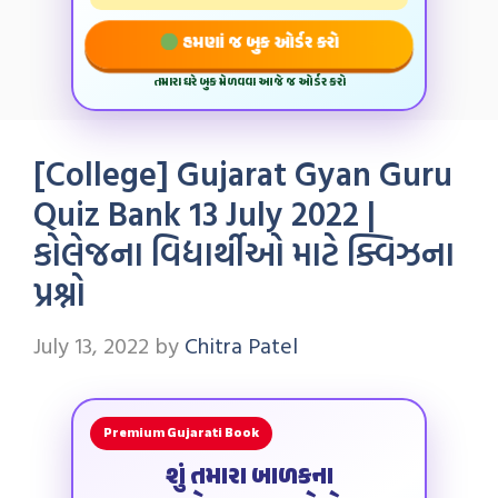
હમણાં જ બુક ઓર્ડર કરો
તમારા ઘરે બુક મેળવવા આજે જ ઓર્ડર કરો
[College] Gujarat Gyan Guru
Quiz Bank 13 July 2022 |
કોલેજના વિદ્યાર્થીઓ માટે ક્વિઝના
પ્રશ્નો
July 13, 2022
by
Chitra Patel
Premium Gujarati Book
શું તમારા બાળકના