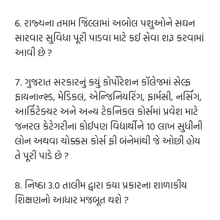
6. રાજ્યના તમામ જિલ્લામાં અબોલ પશુઓને સઘન
સારવાર સુવિધા પૂરી પાડવા માટે કઈ સેવા શરૂ કરવામાં
આવી છે ?
7. ગુજરાત સરકારનું કયું કોર્પોરેશન કૉલેજમાં સેલ્ફ
ફાયનાન્સ્ડ, મેડિકલ, એન્જિનિયરિંગ, ફાર્મસી, નર્સિંગ,
આર્કિટેક્ચર અને અન્ય ટેકનિકલ કોર્સમાં પ્રવેશ માટે
જનરલ કેટેગરીના કોઈપણ વિદ્યાર્થીને 10 લાખ સુધીની
લોન અથવા ચોક્કસ કોર્સ ફી બંનેમાંથી જે ઓછી હોય
તે પૂરી પાડે છે ?
8. નિષ્ઠા 3.0 તાલીમ દ્વારા કયા પ્રકારના શાળાકીય
શિક્ષણનો આધાર મજબૂત થશે ?