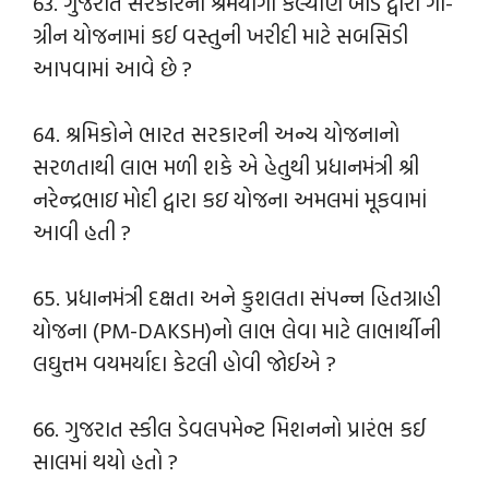
63. ગુજરાત સરકારના શ્રમયોગી કલ્યાણ બોર્ડ દ્વારા ગો-
ગ્રીન યોજનામાં કઈ વસ્તુની ખરીદી માટે સબસિડી
આપવામાં આવે છે ?
64. શ્રમિકોને ભારત સરકારની અન્ય યોજનાનો
સરળતાથી લાભ મળી શકે એ હેતુથી પ્રધાનમંત્રી શ્રી
નરેન્દ્રભાઇ મોદી દ્વારા કઇ યોજના અમલમાં મૂકવામાં
આવી હતી ?
65. પ્રધાનમંત્રી દક્ષતા અને કુશલતા સંપન્ન હિતગ્રાહી
યોજના (PM-DAKSH)નો લાભ લેવા માટે લાભાર્થીની
લઘુત્તમ વયમર્યાદા કેટલી હોવી જોઈએ ?
66. ગુજરાત સ્કીલ ડેવલપમેન્ટ મિશનનો પ્રારંભ કઈ
સાલમાં થયો હતો ?