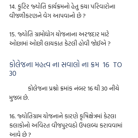
14. કુટિર જ્યોતિ કાર્યક્રમનો હેતુ કયા પરિવારોના
વીજળીકરણને વેગ આપવાનો છે ?
15. જ્યોતિ ગ્રામોદ્યોગ યોજનાના અરજદાર માટે
ઓછામાં ઓછી લાયકાત કેટલી હોવી જોઈએ ?
કોલેજના મહત્વ ના સવાલો ના ક્રમ 16 TO
30
કોલેજના પ્રશ્નો ક્રમાંક નંબર 16 થી 30 નીચે
મુજબ છે.
16. જ્યોતિગ્રામ યોજનાને કારણે કૃષિક્ષેત્રમાં કેટલા
કલાકોનો અવિરત વીજપુરવઠો ઉપલબ્ધ કરાવવામાં
આવે છે ?