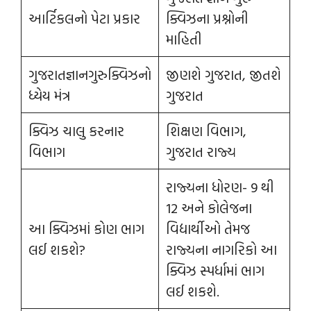
આર્ટિકલનો પેટા પ્રકાર
ક્વિઝના પ્રશ્નોની
માહિતી
ગુજરાતજ્ઞાનગુરુક્વિઝનો
જીણશે ગુજરાત, જીતશે
ધ્યેય મંત્ર
ગુજરાત
ક્વિઝ ચાલુ કરનાર
શિક્ષણ વિભાગ,
વિભાગ
ગુજરાત રાજ્ય
રાજ્યના ધોરણ- 9 થી
12 અને કોલેજના
આ ક્વિઝમાં કોણ ભાગ
વિદ્યાર્થીઓ તેમજ
લઈ શકશે?
રાજ્યના નાગરિકો આ
ક્વિઝ સ્પર્ધામાં ભાગ
લઈ શકશે.