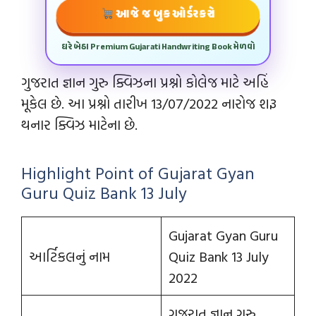
આજે જ બુક ઓર્ડર કરો
ઘરે બેઠા Premium Gujarati Handwriting Book મેળવો
ગુજરાત જ્ઞાન ગુરુ ક્વિઝના પ્રશ્નો કોલેજ માટે અહિં
મૂકેલ છે. આ પ્રશ્નો તારીખ 13/07/2022 નારોજ શરૂ
થનાર ક્વિઝ માટેના છે.
Highlight Point of Gujarat Gyan
Guru Quiz Bank 13 July
Gujarat Gyan Guru
આર્ટિકલનું નામ
Quiz Bank 13 July
2022
ગુજરાત જ્ઞાન ગુરુ