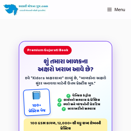
Menu
Premium Gujarati Book
શું તમારા બાળકના
અક્ષરો ખરાબ આવે છે?
હવે "Kidora અક્ષરયાત્રા" લાવ્યું છે, "બાળકોના અક્ષરો
સુંદર બનાવવા માટેની ઉત્તમ પ્રેક્ટીસ બુક."
પેન્‍સિલ કંટ્રોલ
✓
લાઈનનો અભ્યાસ & પ્રેક્ટિસ
✓
સ્વરો અને વ્યંજનોની પ્રેકટિસ
✓
100+
બારાખડીનો અભ્યાસ
✓
પ્રેક્ટિસ પેજ
100 GSM કાગળ, 12,000+ થી વધુ શબ્દ લેખનની
પ્રેક્ટિસ