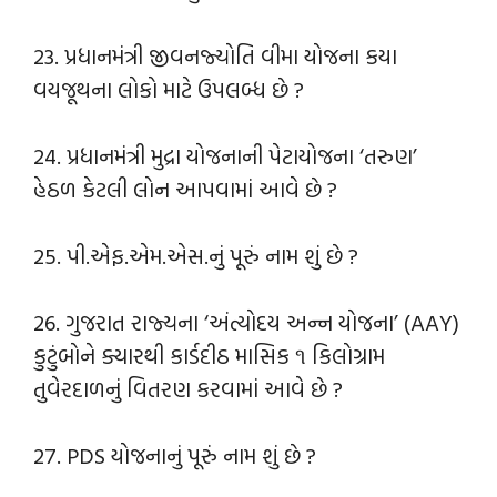
23. પ્રધાનમંત્રી જીવનજ્યોતિ વીમા યોજના કયા
વયજૂથના લોકો માટે ઉપલબ્ધ છે ?
24. પ્રધાનમંત્રી મુદ્રા યોજનાની પેટાયોજના ‘તરુણ’
હેઠળ કેટલી લોન આપવામાં આવે છે ?
25. પી.એફ.એમ.એસ.નું પૂરું નામ શું છે ?
26. ગુજરાત રાજ્યના ‘અંત્યોદય અન્ન યોજના’ (AAY)
કુટુંબોને ક્યારથી કાર્ડદીઠ માસિક ૧ કિલોગ્રામ
તુવેરદાળનું વિતરણ કરવામાં આવે છે ?
27. PDS યોજનાનું પૂરું નામ શું છે ?