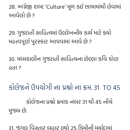
28. અંગ્રેજી શબ્દ ‘Culture’ મૂળ કઈ ભાષામાંથી લેવામાં
આવેલો છે ?
29. ગુજરાતી સાહિત્યમાં ઉલ્લેખનીય કાર્ય માટે કયો
મહત્ત્વપૂર્ણ પુરસ્કાર આપવામાં આવે છે ?
30. મધ્યકાલીન ગુજરાતી સાહિત્યના છેલ્લા કવિ કોણ
હતા ?
કોલેજને ઉપયોગી ના પ્રશ્નો ના ક્રમ. 31 TO 45
કોલેજના પ્રશ્નો ક્રમાંક નંબર 31 થી 45 નીચે
મુજબ છે.
31. જંગલ વિસ્તાર બહાર 0થો 25 કિમીની મર્યાદામાં