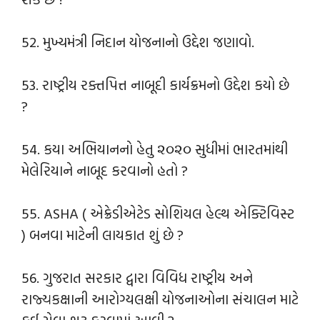
52. મુખ્યમંત્રી નિદાન યોજનાનો ઉદ્દેશ જણાવો.
53. રાષ્ટ્રીય રક્તપિત્ત નાબૂદી કાર્યક્રમનો ઉદ્દેશ કયો છે
?
54. કયા અભિયાનનો હેતુ ૨૦૨૦ સુધીમાં ભારતમાંથી
મેલેરિયાને નાબૂદ કરવાનો હતો ?
55. ASHA ( એક્રેડીએટેડ સોશિયલ હેલ્થ એક્ટિવિસ્ટ
) બનવા માટેની લાયકાત શું છે ?
56. ગુજરાત સરકાર દ્વારા વિવિધ રાષ્ટ્રીય અને
રાજ્યકક્ષાની આરોગ્યલક્ષી યોજનાઓના સંચાલન માટે