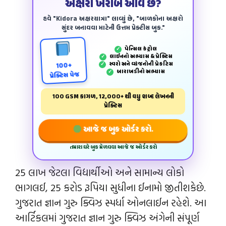
અક્ષરો ખરાબ આવે છે?
હવે "Kidora અક્ષરયાત્રા" લાવ્યું છે, "બાળકોના અક્ષરો
સુંદર બનાવવા માટેની ઉત્તમ પ્રેક્ટીસ બુક."
પેન્‍સિલ કંટ્રોલ
✓
લાઈનનો અભ્યાસ & પ્રેક્ટિસ
✓
સ્વરો અને વ્યંજનોની પ્રેકટિસ
✓
100+
બારાખડીનો અભ્યાસ
✓
પ્રેક્ટિસ પેજ
100 GSM કાગળ, 12,000+ થી વધુ શબ્દ લેખનની
પ્રેક્ટિસ
આજે જ બુક ઓર્ડર કરો.
તમારા ઘરે બુક મેળવવા આજે જ ઓર્ડર કરો
25 લાખ જેટલા વિદ્યાર્થીઓ અને સામાન્ય લોકો
ભાગલઈ, 25 કરોડ રૂપિયા સુધીના ઈનામો જીતીશકેછે.
ગુજરાત જ્ઞાન ગુરુ ક્વિઝ સ્પર્ધા ઓનલાઈન રહેશે. આ
આર્ટિકલમાં ગુજરાત જ્ઞાન ગુરુ ક્વિઝ અંગેની સંપૂર્ણ