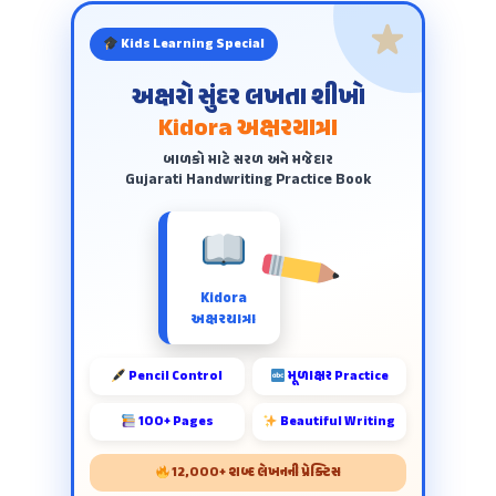
Kids Learning Special
અક્ષરો સુંદર લખતા શીખો
Kidora અક્ષરયાત્રા
બાળકો માટે સરળ અને મજેદાર
Gujarati Handwriting Practice Book
Kidora
અક્ષરયાત્રા
Pencil Control
મૂળાક્ષર Practice
100+ Pages
Beautiful Writing
12,000+ શબ્દ લેખનની પ્રેક્ટિસ