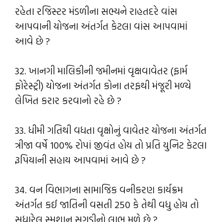
રહેતા રજિસ્ટર મંડળીના સભ્યને રાહતદરે વાંસ
આપવાની યોજના અંતર્ગત કેટલા વાંસ આપવામાં
આવે છે ?
32. ખાનગી માલિકીની જમીનમાં વૃક્ષવાવેતર (ફાર્મ
ફોરેસ્ટ્રી) યોજના અંતર્ગત કોના તરફથી મંજૂરી મળ્યે
લેખિત કરાર કરવાનો રહે છે ?
33. ધીમી ગતિથી વધતા વૃક્ષોનું વાવેતર યોજના અંતર્ગત
ત્રીજા વર્ષે 100% રોપાં જીવંત હોય તો પ્રતિ યુનિટ કેટલા
રૂપિયાની સહાય આપવામાં આવે છે ?
34. વન વિભાગના સામાજિક વનીકરણ કાર્યક્રમ
અંતર્ગત કઈ જાતિની વસતી 250 કે તેથી વધુ હોય તો
સુધારેલ સ્મશાન સગડીનો લાભ મળે છે ?