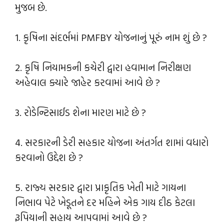
મુજબ છે.
1. કૃષિના સંદર્ભમાં PMFBY યોજનાનું પૂરું નામ શું છે ?
2. કૃષિ નિયામકની કચેરી દ્વારા હવામાન નિરીક્ષણ
અહેવાલ ક્યારે જાહેર કરવામાં આવે છે ?
3. રોડેન્ટિસાઈડ શેના મારણ માટે છે ?
4. સરકારની ડેરી સહકાર યોજના અંતર્ગત શામાં વધારો
કરવાનો ઉદ્દેશ છે ?
5. રાજ્ય સરકાર દ્વારા પ્રાકૃતિક ખેતી માટે ગાયના
નિભાવ પેટે ખેડૂતને દર મહિને એક ગાય દીઠ કેટલા
રૂપિયાની સહાય આપવામાં આવે છે ?