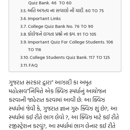
Quiz Bank. 46 TO 60
અતિ અગત્ય ના સવાલો ની યાદી. 60 TO 75
Important Links
College Quiz Bank No. 76 TO 90
કોલેજને લગતા પ્રશ્નો ના ક્રમ. 91 TO 105
Important Quiz For College Students. 106
TO 116
College Students Quiz Bank. 117 TO 125
FAQ
ગુજરાત સરકાર દ્વારા“ આઝાદી કા અમૃત
મહોત્સવ”નિમિત્તે એક ક્વિઝ સ્પર્ધાનું આયોજન
કરવાની જાહેરાત કરવામાં આવી છે. આ ક્વિઝ
સ્પર્ધામાં જેવી કે, ગુજરાત જ્ઞાન ગુરુ ક્વિઝ શું છે?, આ
સ્પર્ધામાં કઈ રીતે ભાગ લેવો ?, આ ક્વિઝ માટે કઈ રીતે
રજીસ્ટ્રેશન કરવું?, આ સ્પર્ધામાં ભાગ લેનાર કઈ રીતે