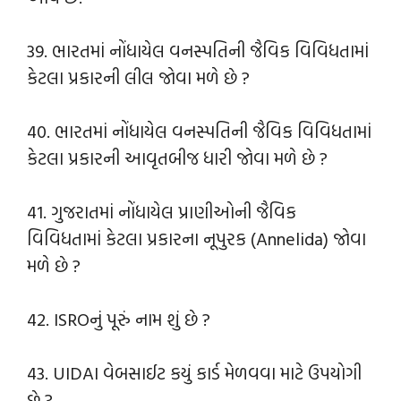
39. ભારતમાં નોંધાયેલ વનસ્પતિની જૈવિક વિવિધતામાં
કેટલા પ્રકારની લીલ જોવા મળે છે ?
40. ભારતમાં નોંધાયેલ વનસ્પતિની જૈવિક વિવિધતામાં
કેટલા પ્રકારની આવૃતબીજ ધારી જોવા મળે છે ?
41. ગુજરાતમાં નોંધાયેલ પ્રાણીઓની જૈવિક
વિવિધતામાં કેટલા પ્રકારના નૂપુરક (Annelida) જોવા
મળે છે ?
42. ISROનું પૂરું નામ શું છે ?
43. UIDAI વેબસાઈટ કયું કાર્ડ મેળવવા માટે ઉપયોગી
છે ?