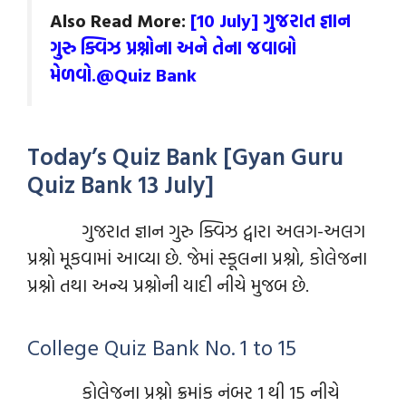
Also Read More:
[10 July] ગુજરાત જ્ઞાન
ગુરુ ક્વિઝ પ્રશ્નોના અને તેના જવાબો
મેળવો.@Quiz Bank
Today’s Quiz Bank [Gyan Guru
Quiz Bank 13 July]
ગુજરાત જ્ઞાન ગુરુ ક્વિઝ દ્વારા અલગ-અલગ
પ્રશ્નો મૂકવામાં આવ્યા છે. જેમાં સ્કૂલના પ્રશ્નો, કોલેજના
પ્રશ્નો તથા અન્ય પ્રશ્નોની યાદી નીચે મુજબ છે.
College Quiz Bank No. 1 to 15
કોલેજના પ્રશ્નો ક્રમાંક નંબર 1 થી 15 નીચે