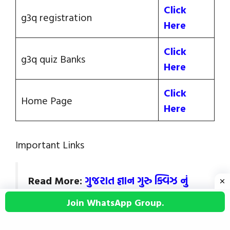
Click
g3q registration
Here
Click
g3q quiz Banks
Here
Click
Home Page
Here
Important Links
Read More:
ગુજરાત જ્ઞાન ગુરુ ક્વિઝ નું
ઓનલાઈન રજીસ્ટ્રેશન માટે અહીં ક્લિક કરો.
Join WhatsApp Group.
@G3q Quiz