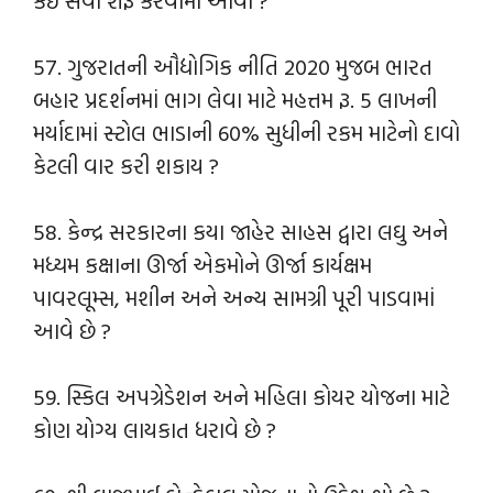
કઈ સેવા શરૂ કરવામાં આવી ?
57. ગુજરાતની ઔદ્યોગિક નીતિ 2020 મુજબ ભારત
બહાર પ્રદર્શનમાં ભાગ લેવા માટે મહત્તમ રૂ. 5 લાખની
મર્યાદામાં સ્ટોલ ભાડાની 60% સુધીની રકમ માટેનો દાવો
કેટલી વાર કરી શકાય ?
58. કેન્દ્ર સરકારના કયા જાહેર સાહસ દ્વારા લઘુ અને
મધ્યમ કક્ષાના ઊર્જા એકમોને ઊર્જા કાર્યક્ષમ
પાવરલૂમ્સ, મશીન અને અન્ય સામગ્રી પૂરી પાડવામાં
આવે છે ?
59. સ્કિલ અપગ્રેડેશન અને મહિલા કોયર યોજના માટે
કોણ યોગ્ય લાયકાત ધરાવે છે ?