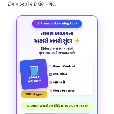
ઈનામ જીતી શકે છે? વગેરે.
Premium Learning Book
તમારા બાળકના
અક્ષરો બનશે સુંદર
Kidora અક્ષરયાત્રા સાથે
સુંદર લખાણની શરૂઆત કરો.
Pencil Control
સ્વર-વ્યંજન
Kidora
અક્ષરયાત્રા
બારાખડી
Word Practice
100+ Pages
12,000+ શબ્દ લેખન પ્રેક્ટિસ | 100 GSM Paper