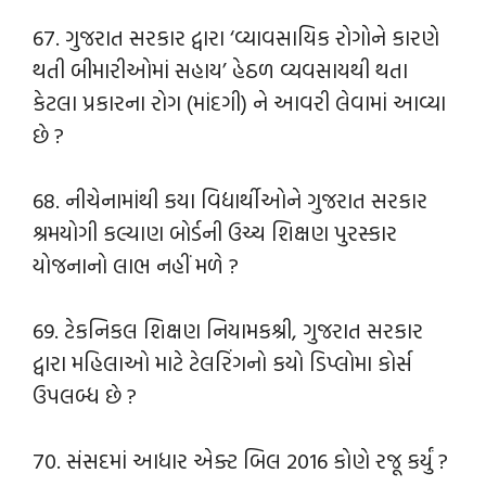
67. ગુજરાત સરકાર દ્વારા ‘વ્યાવસાયિક રોગોને કારણે
થતી બીમારીઓમાં સહાય’ હેઠળ વ્યવસાયથી થતા
કેટલા પ્રકારના રોગ (માંદગી) ને આવરી લેવામાં આવ્યા
છે ?
68. નીચેનામાંથી કયા વિદ્યાર્થીઓને ગુજરાત સરકાર
શ્રમયોગી કલ્યાણ બોર્ડની ઉચ્ચ શિક્ષણ પુરસ્કાર
યોજનાનો લાભ નહીં મળે ?
69. ટેકનિકલ શિક્ષણ નિયામકશ્રી, ગુજરાત સરકાર
દ્વારા મહિલાઓ માટે ટેલરિંગનો કયો ડિપ્લોમા કોર્સ
ઉપલબ્ધ છે ?
70. સંસદમાં આધાર એક્ટ બિલ 2016 કોણે રજૂ કર્યું ?