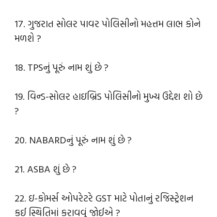
17. ગુજરાત સોલર પાવર પોલિસીનો મહત્તમ લાભ કોને
મળશે ?
18. TPSનું પૂરું નામ શું છે ?
19. વિન્ડ-સોલર હાઇબ્રિડ પોલિસીનો મુખ્ય ઉદ્દેશ શો છે
?
20. NABARDનું પૂરું નામ શું છે ?
21. ASBA શું છે ?
22. ઇ-કોમર્સ ઓપરેટરે GST માટે પોતાનું રજિસ્ટ્રેશન
કઈ સ્થિતિમાં કરાવવું જોઈએ ?