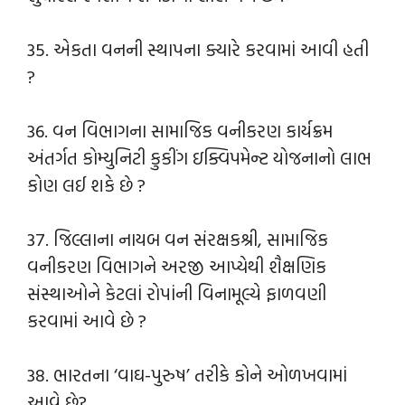
35. એકતા વનની સ્થાપના ક્યારે કરવામાં આવી હતી
?
36. વન વિભાગના સામાજિક વનીકરણ કાર્યક્રમ
અંતર્ગત કોમ્યુનિટી કુકીંગ ઇક્વિપમેન્ટ યોજનાનો લાભ
કોણ લઈ શકે છે ?
37. જિલ્લાના નાયબ વન સંરક્ષકશ્રી, સામાજિક
વનીકરણ વિભાગને અરજી આપ્યેથી શૈક્ષણિક
સંસ્થાઓને કેટલાં રોપાંની વિનામૂલ્યે ફાળવણી
કરવામાં આવે છે ?
38. ભારતના ‘વાઘ-પુરુષ’ તરીકે કોને ઓળખવામાં
આવે છે?