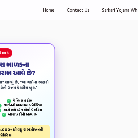
Home
Contact Us
Sarkari Yojana Wh
 Book
ારા બાળકના
ખરાબ આવે છે?
ા" લાવ્યું છે, "બાળકોના અક્ષરો
ેની ઉત્તમ પ્રેક્ટીસ બુક."
પેન્‍સિલ કંટ્રોલ
✓
લાઈનનો અભ્યાસ & પ્રેક્ટિસ
✓
સ્વરો અને વ્યંજનોની પ્રેકટિસ
✓
બારાખડીનો અભ્યાસ
✓
,000+ થી વધુ શબ્દ લેખનની
પ્રેક્ટિસ