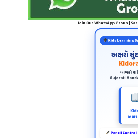
Join Our WhatsApp Group | Sa
Kids Learning S
અક્ષરો સુ
Kidora
બાળકો માટ
Gujarati Handw
Kid
અક્ષરય
Pencil Control