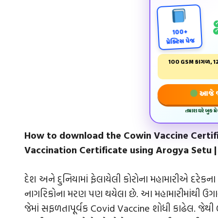
100+
પ્રેક્ટિસ પેજ
100 GSM કાગળ, 12
આજે જ 
તમારા ઘરે બુક 
How to download the Cowin Vaccine Certifi
Vaccination Certificate using Arogya Setu | ક
દેશ અને દુનિયામાં ફેલાયેલી કોરોના મહામારીએ દરેકના જ
નાગરિકોના મરણ પણ થયેલા છે. આ મહામારીમાંથી ઉગારવા મ
જેમાં સફળતાપૂર્વક Covid Vaccine શોધી કાઢેલ. જેથી