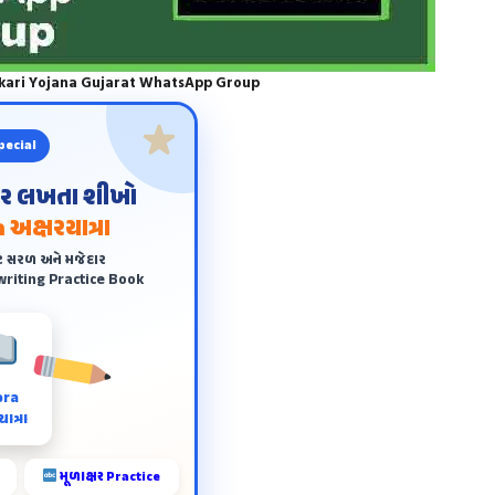
rkari Yojana Gujarat WhatsApp Group
pecial
ંદર લખતા શીખો
 અક્ષરયાત્રા
ે સરળ અને મજેદાર
riting Practice Book
ora
ાત્રા
મૂળાક્ષર Practice