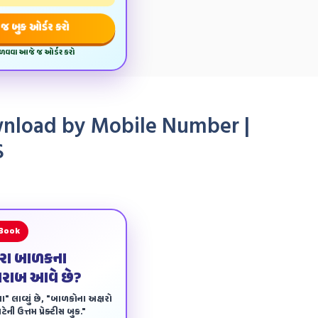
જ બુક ઓર્ડર કરો
મેળવવા આજે જ ઓર્ડર કરો
wnload by Mobile Number |
ડ
 Book
ારા બાળકના
ખરાબ આવે છે?
ા" લાવ્યું છે, "બાળકોના અક્ષરો
ેની ઉત્તમ પ્રેક્ટીસ બુક."