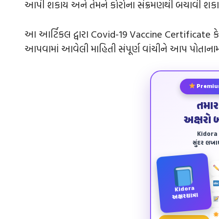
આપી શકાય અને તેમને કોરોના સંક્રમણથી બચાવી શકા
આ આર્ટિકલ દ્વારા Covid-19 Vaccine Certificate કે
આપવામાં આવેલી માહિતી સંપૂર્ણ વાંચીને આપ પોતાનામા
Premiu
તમાર
અક્ષરો 
Kidora અ
સુંદર લખ
Kidora
અક્ષરયાત્રા