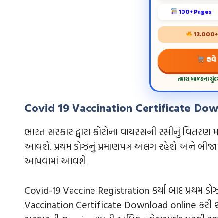
100+ Pages
12,000+ શ
હવે
તમારા બાળકના સું
Covid 19 Vaccination Certificate Do
ભારત સરકાર દ્વારા કોરોના વાયરસની રસીનું વિતરણ 
આવશે. પ્રથમ ડોઝનું પ્રમાણપત્ર અલગ રહેશે અને બીજા
આપવામાં આવશે.
Covid-19 Vaccine Registration કર્યા બાદ પ્રથમ ડોઝ
Vaccination Certificate Download online કરી શ