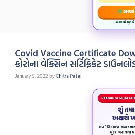
હમણાં 
તમારા ઘરે બુક 
Covid Vaccine Certificate Do
કોરોના વેક્સિન સર્ટિફિકેટ ડાઉનલો
January 5, 2022
by
Chitra Patel
Premium Gujarati
શું તમ
અક્ષરો 
હવે "Kidora અક્ષરયાત્ર
સુંદર બનાવવા માટ