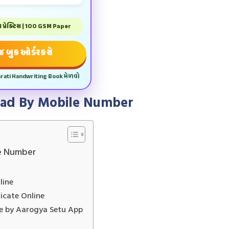
પ્રેક્ટિસ | 100 GSM Paper
 બુક ઓર્ડર કરો
arati Handwriting Book મેળવો
load By Mobile Number
le Number
line
icate Online
e by Aarogya Setu App