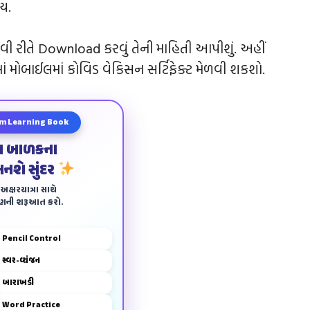
ય.
વી રીતે Download કરવું તેની માહિતી આપીશું. અહીં
ં મોબાઈલમાં કોવિડ વેકિસન સર્ટિફેક્ટ મેળવી શકશો.
m Learning Book
ા બાળકના
બનશે સુંદર
ક્ષરયાત્રા સાથે
ાણની શરૂઆત કરો.
Pencil Control
સ્વર-વ્યંજન
બારાખડી
Word Practice