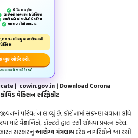
પેન્‍સિલ કંટ્રોલ
✓
લાઈનનો અભ્યાસ & પ્રેક્ટિસ
✓
સ્વરો અને વ્યંજનોની પ્રેકટિસ
✓
બારાખડીનો અભ્યાસ
✓
,000+ થી વધુ શબ્દ લેખનની
પ્રેક્ટિસ
બુક ઓર્ડર કરો.
મેળવવા આજે જ ઓર્ડર કરો
cate | cowin.gov.in | Download Corona
ોવિડ વેકિસન સર્ટિફેકીટ
ીવનમાં પરિવર્તન લાવ્યું છે. કોરોનામાં સંક્રમણ થવાના લીધે
ાટે વૈજ્ઞાનિકો, ડૉક્ટરો દ્વારા રસી શોધવા પ્રયત્ન કરેલ.
 ભારત સરકારનું
આરોગ્ય મંત્રલાય
દરેક નાગરિકોને આ રસી