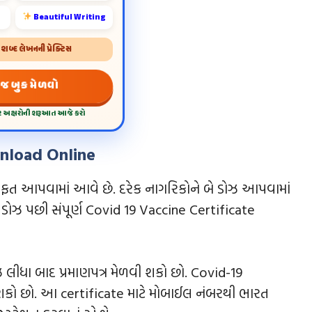
Beautiful Writing
બ્દ લેખનની પ્રેક્ટિસ
 જ બુક મેળવો
દર અક્ષરોની શરૂઆત આજે કરો
wnload Online
મફત આપવામાં આવે છે. દરેક નાગરિકોને બે ડોઝ આપવામાં
 ડોઝ પછી સંપૂર્ણ Covid 19 Vaccine Certificate
 લીધા બાદ પ્રમાણપત્ર મેળવી શકો છો. Covid-19
કો છો. આ certificate માટે મોબાઈલ નંબરથી ભારત