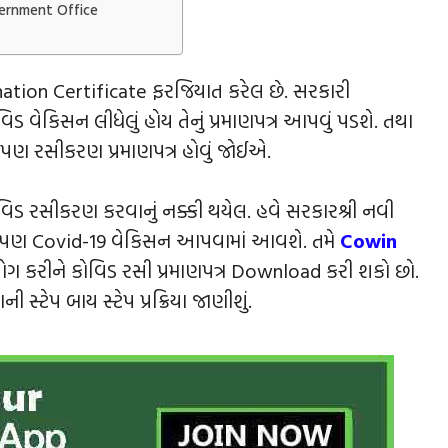
vernment Office
nation Certificate ફરજિયાત કરેલ છે. સરકારી
ડ વેકિસન લીધેલું હોય તેનું પ્રમાણપત્ર આપવું પડશે. તથા
ે પણ રસીકરણ પ્રમાણપત્ર હોવું જોઈએ.
ોવિડ રસીકરણ કરવાનું નક્કી થયેલ. હવે સરકારશ્રી નવી
ાળકો પણ Covid-19 વેકિસન આપવામાં આવશે. તમે
Cowin
ગ કરીને કોવિડ રસી પ્રમાણપત્ર Download કરી શકો છો.
ટેપ બાય સ્ટેપ પ્રક્રિયા જાણીશું.