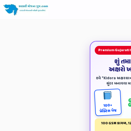
Premium Gujarati
શું તમ
અક્ષરો 
હવે "Kidora અક્ષરયાત્ર
સુંદર બનાવવા માટ
100+
પ્રેક્ટિસ પેજ
100 GSM કાગળ, 12