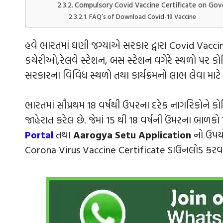
Compulsory Covid Vaccine Certificate on Go
FAQ’s of Download Covid-19 Vaccine
હવે ભારતમાં ઘણી જગ્યાએ સરકાર દ્વારા Covid Vacci
કચેરીઓ,રેલવે સ્ટેશન, બસ સ્ટેશન વગેરે સ્થળો પર કોવિ
સરકારના વિવિધ સ્થળો તથા કાર્યક્રમનો લાભ લેવા માટ
ભારતમાં સૌપ્રથમ 18 વર્ષથી ઉપરના દરેક નાગરિકોને ક
જાહેરાત કરેલ છે. જેમાં 15 થી 18 વર્ષની ઉંમરના બ
Portal
તથા
Aarogya Setu Application
નો ઉપયો
Corona Virus Vaccine Certificate ડાઉનલોડ કરવાની સ્