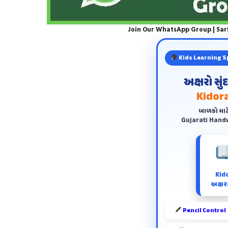
Join Our WhatsApp Group | Sa
Kids Learning S
અક્ષરો સુ
Kidora
બાળકો માટ
Gujarati Handw
Kid
અક્ષરય
Pencil Control