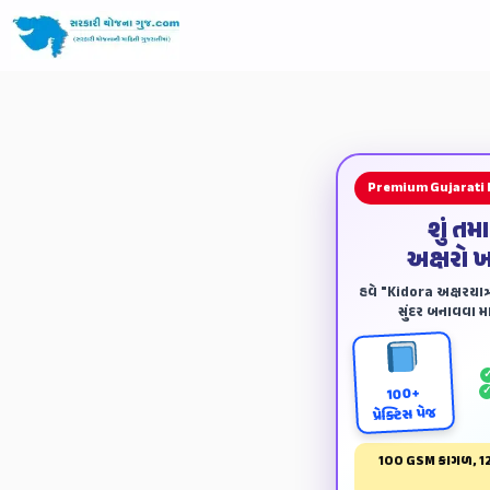
Premium Gujarati
શું તમ
અક્ષરો 
હવે "Kidora અક્ષરયાત્ર
સુંદર બનાવવા માટ
100+
પ્રેક્ટિસ પેજ
100 GSM કાગળ, 12