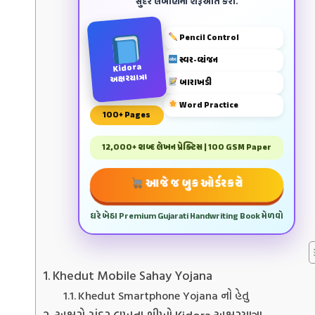
સુંદર લખાણની શરૂઆત કરો.
Pencil Control
સ્વર-વ્યંજન
Kidora
અક્ષરયાત્રા
બારાખડી
Word Practice
100+ Pages
12,000+ શબ્દ લેખન પ્રેક્ટિસ | 100 GSM Paper
આજે જ બુક ઓર્ડર કરો
ઘરે બેઠા Premium Gujarati Handwriting Book મેળવો
Khedut Mobile Sahay Yojana
Khedut Smartphone Yojana નો હેતુ