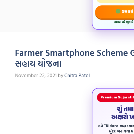
હમણાં 
તમારા ઘરે બુક 
Farmer Smartphone Scheme Gu
સહાય યોજના
November 22, 2021
by
Chitra Patel
Premium Gujarati
શું તમ
અક્ષરો 
હવે "Kidora અક્ષરયાત્ર
સુંદર બનાવવા માટ