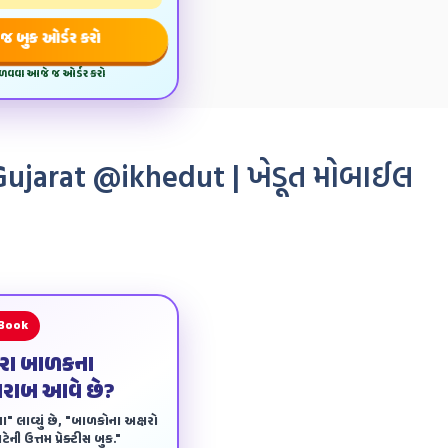
જ બુક ઓર્ડર કરો
મેળવવા આજે જ ઓર્ડર કરો
jarat @ikhedut | ખેડૂત મોબાઈલ
 Book
ારા બાળકના
ખરાબ આવે છે?
ા" લાવ્યું છે, "બાળકોના અક્ષરો
ેની ઉત્તમ પ્રેક્ટીસ બુક."