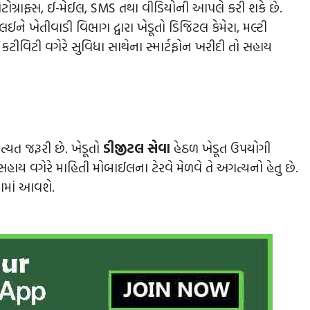
ોટોગ્રાફ્સ, ઈ-મેઈલ, SMS તથા વીડિયોની આપલે કરી શકે છે.
ઈને ખેતીવાડી વિભાગ દ્વારા ખેડૂતો ડિજિટલ કેમેરા, મલ્ટી
નેકટીવિટી વગેરે સુવિધા સાથેના સ્માર્ટફોન ખરીદી તો સહાય
્યત જરૂરી છે. ખેડૂતો
ડીજીટલ સેવા
હેઠળ ખેડૂત ઉપયોગી
સહાય વગેરે માહિતી મોબાઈલના ટેરવે મેળવે તે અગત્યનો હેતુ છે.
ામાં આવશે.