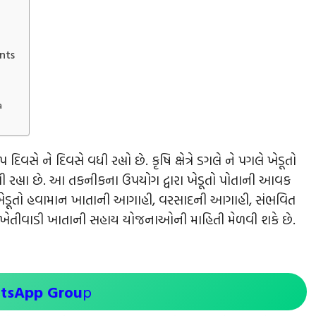
nts
a
 દિવસે ને દિવસે વધી રહ્યો છે. કૃષિ ક્ષેત્રે ડગલે ને પગલે ખેડૂતો
હ્યા છે. આ તકનીકના ઉપયોગ દ્વારા ખેડૂતો પોતાની આવક
વારા ખેડૂતો હવામાન ખાતાની આગાહી, વરસાદની આગાહી, સંભવિત
 ખેતીવાડી ખાતાની સહાય યોજનાઓની માહિતી મેળવી શકે છે.
atsApp Grou
p