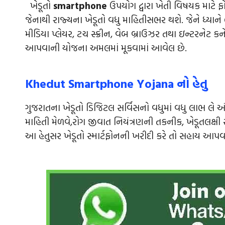
ખેડૂતો
smartphone
ઉપયોગ દ્વારા ખેતી વિષયક માટે ફ
જેનાથી રાજ્યના ખેડૂતો વધુ માહિતીસભર થશે. જેને ધ્યાને લ
મીડિયા પ્લેયર, ટચ સ્ક્રીન, વેબ બ્રાઉઝર તથા ઇન્ટરનેટ ક
આપવાની યોજના અમલમાં મૂકવામાં આવેલ છે.
Khedut Smartphone Yojana નો હેતુ
ગુજરાતના ખેડૂતો ડિજિટલ સર્વિસનો વધુમાં વધુ લાભ લે અંત
માહિતી મેળવે,રોગ જીવાત નિયંત્રણની તકનીક, ખેડૂતલક્ષી 
આ હેતુસર ખેડૂતો સ્માર્ટફોનની ખરીદી કરે તો સહાય આપવ