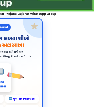
rkari Yojana Gujarat WhatsApp Group
pecial
ંદર લખતા શીખો
 અક્ષરયાત્રા
ે સરળ અને મજેદાર
riting Practice Book
ora
ાત્રા
મૂળાક્ષર Practice