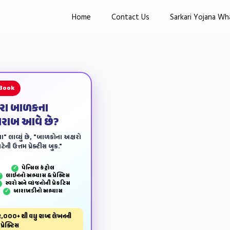
Home
Contact Us
Sarkari Yojana Wh
 Book
ારા બાળકના
ખરાબ આવે છે?
ા" લાવ્યું છે, "બાળકોના અક્ષરો
ેની ઉત્તમ પ્રેક્ટીસ બુક."
પેન્‍સિલ કંટ્રોલ
✓
લાઈનનો અભ્યાસ & પ્રેક્ટિસ
✓
સ્વરો અને વ્યંજનોની પ્રેકટિસ
✓
બારાખડીનો અભ્યાસ
✓
,000+ થી વધુ શબ્દ લેખનની
પ્રેક્ટિસ