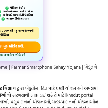
પેન્‍સિલ કંટ્રોલ
✓
લાઈનનો અભ્યાસ & પ્રેક્ટિસ
✓
સ્વરો અને વ્યંજનોની પ્રેકટિસ
✓
બારાખડીનો અભ્યાસ
✓
,000+ થી વધુ શબ્દ લેખનની
પ્રેક્ટિસ
બુક ઓર્ડર કરો.
મેળવવા આજે જ ઓર્ડર કરો
me | Farmer Smartphone Sahay Yojana | ખેડૂતને
ાર વિભાગ
દ્વારા ખેડૂતોના હિત માટે ઘણી યોજનાઓ અમલમાં
નાઓ
નો સરળતાથી લાભ લઈ શકે તે માટે ikhedut portal
યોજનાઓ, પશુપાલનની યોજનાઓ, મત્સ્યપાલનની યોજનાઓના