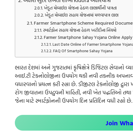
અક્ષરો સુંદર લખતા શીખો Kidora અક્ષરયાત્રા
ખેડૂત મોબાઈલ યોજના હેઠળ લાભાર્થીની પાત્રતા
ખેડૂત મોબાઈલ સહાય યોજનામાં મળવાપાત્ર લાભ
Farmer Smartphone Scheme Required Docume
સ્માર્ટફોન સહાય યોજના હેઠળ ખરીદીના નિયમો
Farmer Smartphone Sahay Yojana Online Apply
Last Date Online of Farmer Smartphone Yojan
FAQ Of Smartphone Sahay Yojana
ભારત દેશમાં અને ગુજરાતમાં કૃષિક્ષેત્રે ડિજિટલ સેવાનો વ્યાપ
આઈ.ટી ટેકનોલોજીના ઉપયોગ થકી નવી તકનીક અપનાવી ર
વધારવાનો પ્રયત્ન કરી રહ્યા છે. ડીજીટલ ટેકનોલોજી દ્
રોગ જીવાતના ઉપદ્વવની માહિતી, નવી ખેત પદ્ધતિઓ તથા
જેના માટે સ્માર્ટફોનની ઉપયોગ દિન પ્રતિદિન વધી રહ્યો છે.
Join Wh