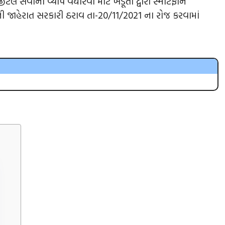
ટલ સેવાનો વ્યાપ વધારવા માટે ખેડૂતો દ્વારા સ્માર્ટફોન
ાહેરાત સરકારી ઠરાવ તા-20/11/2021 ના રોજ કરવામાં