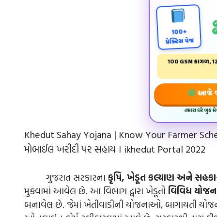
100+
પ્રેક્ટિસ પેજ
100 GSM કાગળ, 12
આજે જ 
તમારા ઘરે બુક 
Khedut Sahay Yojana | Know Your Farmer Sche
મોબાઈલ ખરીદી પર સહાય । ikhedut Portal 2022
ગુજરાત સરકારના
કૃષિ, ખેડૂત કલ્યાણ અને સહક
મુકવામાં આવેલ છે. આ વિભાગ દ્વારા ખેડૂતો
વિવિધ યોજ
બનાવેલ છે. જેમાં ખેતીવાડીની યોજનાઓ, બાગાયતી 