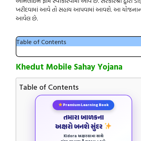
ઓનલાઈન ફોર્મ સ્વીકારવામાં આવે છે. સરકારશ્રી દ્વારા ડીજી
ખરીદવામાં આવે તો સહાય આપવામાં આવશે. આ યોજનાની જ
આવેલ છે.
Table of Contents
Khedut Mobile Sahay Yojana
Table of Contents
Premium Learning Book
તમારા બાળકના
અક્ષરો બનશે સુંદર
Kidora અક્ષરયાત્રા સાથે