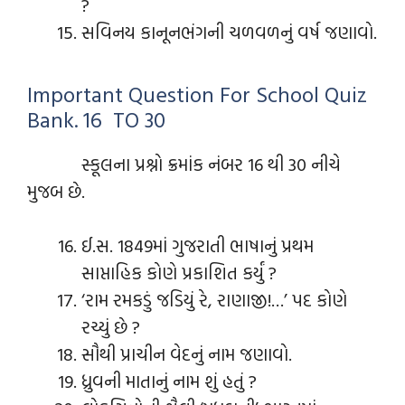
?
સવિનય કાનૂનભંગની ચળવળનું વર્ષ જણાવો.
Important Question For School Quiz
Bank. 16 TO 30
સ્કૂલના પ્રશ્નો ક્રમાંક નંબર 16 થી 30 નીચે
મુજબ છે.
ઈ.સ. 1849માં ગુજરાતી ભાષાનું પ્રથમ
સાપ્તાહિક કોણે પ્રકાશિત કર્યું ?
‘રામ રમકડું જડિયું રે, રાણાજી!…’ પદ કોણે
રચ્યું છે ?
સૌથી પ્રાચીન વેદનું નામ જણાવો.
ધ્રુવની માતાનું નામ શું હતું ?