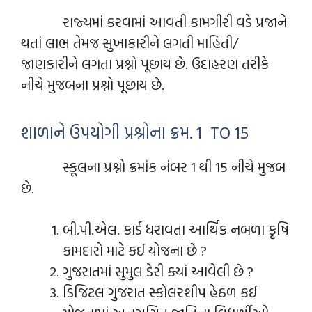
રાજ્યમાં કરવામાં આવતી કામગીરી વડે પ્રજાને
થતાં લાભ તેમજ સુખાકારીને લગતી માહિતી/
જાણકારીને લગતા પ્રશ્નો પૂછાય છે. ઉદાહરણ તરીકે
નીચે મુજબના પ્રશ્નો પૂછાય છે.
શાળાને ઉપયોગી પ્રશ્નોના ક્રમ. 1 TO 15
સ્કૂલના પ્રશ્નો ક્રમાંક નંબર 1 થી 15 નીચે મુજબ
છે.
બી.પી.એલ. કાર્ડ ધરાવતા આર્થિક નબળા કૃષિ
કામદારો માટે કઈ યોજના છે ?
ગુજરાતમાં સુમુલ ડેરી ક્યાં આવેલી છે ?
ડિજિટલ ગુજરાત સ્કોલરશીપ હેઠળ કઈ