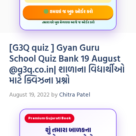
હમણાં જ બુક ઓર્ડર કરો
તમારા ઘરે બુક મેળવવા આજે જ ઓર્ડર કરો
[G3Q quiz ] Gyan Guru
School Quiz Bank 19 August
@g3q.co.in| શાળાના વિદ્યાર્થીઓ
માટે ક્વિઝના પ્રશ્નો
August 19, 2022
by
Chitra Patel
Premium Gujarati Book
શું તમારા બાળકના