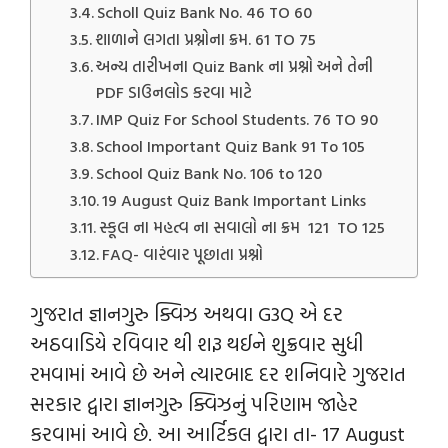
Scholl Quiz Bank No. 46 TO 60
શાળાને લગતા પ્રશ્નોના ક્રમ. 61 TO 75
અન્ય તારીખના Quiz Bank ના પ્રશ્નો અને તેની
PDF ડાઉનલોડ કરવા માટે
IMP Quiz For School Students. 76 TO 90
School Important Quiz Bank 91 To 105
School Quiz Bank No. 106 to 120
19 August Quiz Bank Important Links
સ્કૂલ ના મહત્વ ના સવાલો ના ક્રમ 121 TO 125
FAQ- વારંવાર પૂછાતા પ્રશ્નો
ગુજરાત જ્ઞાનગુરુ ક્વિઝ અથવા G3Q એ દર
અઠવાડિયે રવિવાર થી શરૂ થઈને શુક્રવાર સુધી
રમવામાં આવે છે અને ત્યારબાદ દર શનિવારે ગુજરાત
સરકાર દ્વારા જ્ઞાનગુરુ ક્વિઝનું પરિણામ જાહેર
કરવામાં આવે છે. આ આર્ટિકલ દ્વારા તા- 17 August