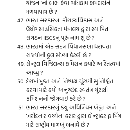
યોજના’નો લાભ કેવા બાંધકામ કામદારોને
મળવાપાત્ર છે ?
ભારત સરકારના કૌશલ્યવિકાસ અને
ઉદ્યોગસાહસિકતા મંત્રાલય દ્વારા સ્થાપિત
સંગઠન IISCSનું પૂરું નામ શું છે ?
ભારતમાં એક સદન વિધાનસભા ધરાવતા
રાજ્યોની કુલ સંખ્યા કેટલી છે ?
સેન્ટ્રલ વિજિલન્સ કમિશન ક્યારે અસ્તિત્વમાં
આવ્યું ?
દેશમાં મુક્ત અને નિષ્પક્ષ ચૂંટણી સુનિશ્ચિત
કરવા માટે કયો અનુચ્છેદ સ્વતંત્ર ચૂંટણી
કમિશનની જોગવાઈ કરે છે ?
ભારત સરકારનું કયું અધિનિયમ ખેડૂત અને
ખરીદનાર વચ્ચેના કરાર દ્વારા કોન્ટ્રાક્ટ ફાર્મિંગ
માટે રાષ્ટ્રીય માળખું બનાવે છે ?