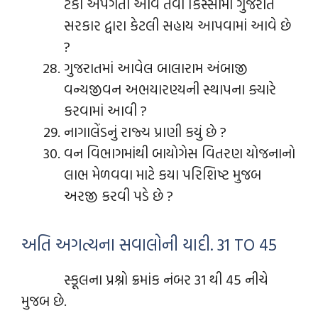
ટકા અપંગતા આવે તેવા કિસ્સામાં ગુજરાત
સરકાર દ્વારા કેટલી સહાય આપવામાં આવે છે
?
ગુજરાતમાં આવેલ બાલારામ અંબાજી
વન્યજીવન અભયારણ્યની સ્થાપના ક્યારે
કરવામાં આવી ?
નાગાલેંડનું રાજ્ય પ્રાણી કયું છે ?
વન વિભાગમાંથી બાયોગેસ વિતરણ યોજનાનો
લાભ મેળવવા માટે કયા પરિશિષ્ટ મુજબ
અરજી કરવી પડે છે ?
અતિ અગત્યના સવાલોની યાદી. 31 TO 45
સ્કૂલના પ્રશ્નો ક્રમાંક નંબર 31 થી 45 નીચે
મુજબ છે.