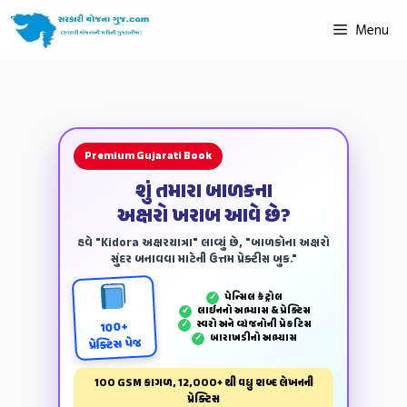
Menu
Premium Gujarati Book
શું તમારા બાળકના
અક્ષરો ખરાબ આવે છે?
હવે "Kidora અક્ષરયાત્રા" લાવ્યું છે, "બાળકોના અક્ષરો
સુંદર બનાવવા માટેની ઉત્તમ પ્રેક્ટીસ બુક."
પેન્‍સિલ કંટ્રોલ
✓
લાઈનનો અભ્યાસ & પ્રેક્ટિસ
✓
સ્વરો અને વ્યંજનોની પ્રેકટિસ
✓
100+
બારાખડીનો અભ્યાસ
✓
પ્રેક્ટિસ પેજ
100 GSM કાગળ, 12,000+ થી વધુ શબ્દ લેખનની
પ્રેક્ટિસ