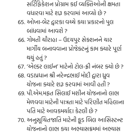
સર્ટિફિકેશન પ્રોગ્રામ કઈ વ્યક્તિઓની ક્ષમતા
વધારવા માટે શરૂ કરવામાં આવ્યો છે ?
ઓખા-બેટ દ્વારકા વચ્ચે કયા પ્રકારનો પુલ
બાંધવામાં આવશે ?
ગોમતી ચૌરાહા – ઉદયપુર સેક્શનને ચાર
માર્ગીય બનાવવાના પ્રોજેક્ટનું કામ ક્યારે પૂર્ણ
થયું હતું ?
‘એલ્ડર લાઈન’ માટેનો ટોલ-ફ્રી નંબર ક્યો છે ?
વડાપ્રધાન શ્રી નરેન્દ્રભાઈ મોદી દ્વારા ધ્રુવ
યોજના ક્યારે શરૂ કરવામાં આવી હતી ?
પી.એમ.મફત સિલાઈ મશીન યોજનાનો લાભ
મેળવવા માટેની પાત્રતા માટે પરિણીત મહિલાના
પતિ માટે આવકમર્યાદા કેટલી છે ?
અનુસૂચિતજાતિ માટેની ફૂડ બિલ આસિસ્ટન્ટ
યોજનાનો લાભ કયા અભ્યાસક્રમમાં અભ્યાસ