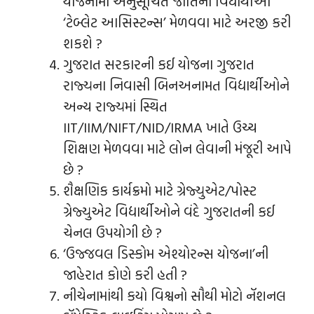
યોજનામાં અનુસૂચિત જાતિના વિદ્યાર્થીઓ
‘ટેબ્લેટ આસિસ્ટન્સ’ મેળવવા માટે અરજી કરી
શકશે ?
ગુજરાત સરકારની કઈ યોજના ગુજરાત
રાજ્યના નિવાસી બિનઅનામત વિદ્યાર્થીઓને
અન્ય રાજ્યમાં સ્થિત
IIT/IIM/NIFT/NID/IRMA ખાતે ઉચ્ચ
શિક્ષણ મેળવવા માટે લોન લેવાની મંજૂરી આપે
છે ?
શૈક્ષણિક કાર્યક્રમો માટે ગ્રેજ્યુએટ/પોસ્ટ
ગ્રેજ્યુએટ વિદ્યાર્થીઓને વંદે ગુજરાતની કઈ
ચેનલ ઉપયોગી છે ?
‘ઉજ્જવલ ડિસ્કોમ એશ્યોરન્સ યોજના’ની
જાહેરાત કોણે કરી હતી ?
નીચેનામાંથી કયો વિશ્વનો સૌથી મોટો નૅશનલ