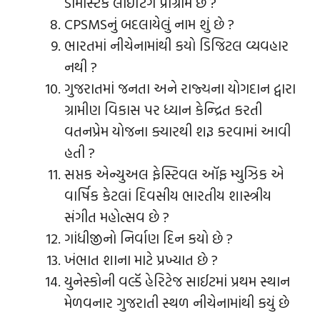
ડૉમેસ્ટિક લાઇટિંગ પ્રોગ્રામ છે ?
CPSMSનું બદલાયેલું નામ શું છે ?
ભારતમાં નીચેનામાંથી કયો ડિજિટલ વ્યવહાર
નથી ?
ગુજરાતમાં જનતા અને રાજ્યના યોગદાન દ્વારા
ગ્રામીણ વિકાસ પર ધ્યાન કેન્દ્રિત કરતી
વતનપ્રેમ યોજના ક્યારથી શરૂ કરવામાં આવી
હતી ?
સપ્તક એન્યુઅલ ફેસ્ટિવલ ઑફ મ્યુઝિક એ
વાર્ષિક કેટલાં દિવસીય ભારતીય શાસ્ત્રીય
સંગીત મહોત્સવ છે ?
ગાંધીજીનો નિર્વાણ દિન કયો છે ?
ખંભાત શાના માટે પ્રખ્યાત છે ?
યુનેસ્કોની વલ્ડૅ હેરિટેજ સાઈટમાં પ્રથમ સ્થાન
મેળવનાર ગુજરાતી સ્થળ નીચેનામાંથી કયું છે