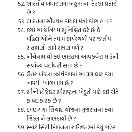
ભારતીય બંધારણમાં બહુમતના કેટલા પ્રકારો
છે ?
ભારતના સૌપ્રથમ કાયદા મંત્રી કોણ હતા ?
કયો અધિનિયમ સુનિશ્ચિત કરે છે કે
મહિલાઓને તમામ કાર્યસ્થળો પર જાતીય
સતામણી સામે રક્ષણ મળે ?
નીચેનામાંથી કઈ ભારતમાં આવકવેરા માટેની
સર્વોચ્ચ વહીવટી સત્તા છે ?
ઉત્તરાખંડના ઋષિકેશમાં આવેલ ઘાટ કયા
નામથી ઓળખાય છે ?
સૌની પ્રોજેક્ટ સૌરાષ્ટ્રના ખેડૂતો માટે કઈ રીતે
ફાયદાકારક છે ?
દમણગંગા સિંચાઈ યોજના ગુજરાતના કયા
જિલ્લાને લાભદાયી છે ?
સ્માર્ટ સિટી મિશનના રાઉન્ડ-2માં કયું શહેર