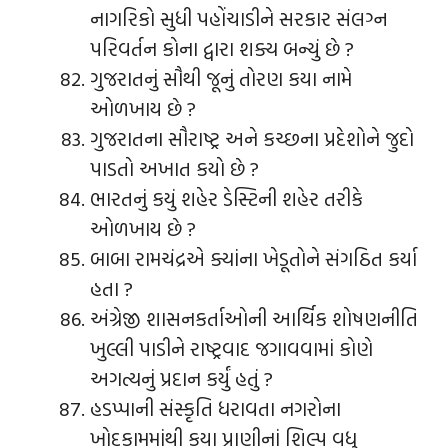
નાગરિકો સુધી પહોંચાડીને સરકાર સંલગ્ન
પરિવર્તન કોના દ્વારા શક્ય બન્યું છે ?
ગુજરાતનું સૌથી જૂનું તોરણ કયા નામે
ઓળખાય છે ?
ગુજરાતના સૌરાષ્ટ્ર અને કચ્છના પ્રદેશોને જુદો
પાડતો અખાત કયો છે ?
ભારતનું કયું શહેર ડેસ્ટિની શહેર તરીકે
ઓળખાય છે ?
બાબા રામચંદ્રએ ક્યાંના ખેડૂતોને સંગઠિત કર્યા
હતા ?
અંગ્રેજી શાસનકર્તાઓની આર્થિક શોષણનીતિ
ખુલ્લી પાડીને રાષ્ટ્રવાદ જગાવવામાં કોણે
અગત્યનું પ્રદાન કર્યું હતું ?
હડપ્પાની સંસ્કૃતિ ધરાવતા નગરોના
ખોદકામમાંથી કયા પ્રાણીનાં શિલ્પ વધુ