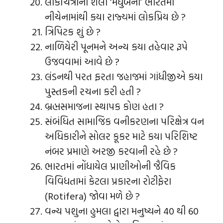
લોકચિત્રોની શૈલી ‘મધુબની’ ભારતમાં
નીચેનામાંથી કયા રાજ્યમાં લોકપ્રિય છે ?
ત્રિપિટક શું છે ?
નાળિયેરી પૂનમને અન્ય કયા તહેવાર રૂપે
ઉજવવામાં આવે છે ?
લંડનથી પરત ફરતા જહાજમાં ગાંધીજીએ કયા
પુસ્તકની રચના કરી હતી ?
બ્રહ્મસમાજના સ્થાપક કોણ હતા ?
સંબંધિત સામાજિક વનીકરણના પરિક્ષેત્ર વન
અધિકારીને સોલર કૂકર માટે કયા પરિશિષ્ટ
નંબર પ્રમાણે અરજી કરવાની રહે છે ?
ભારતમાં નોંધાયેલ પ્રાણીઓની જૈવિક
વિવિધતામાં કેટલા પ્રકારના રોટીફેરા
(Rotifera) જોવા મળે છે ?
વન્ય પશુના હુમલા દ્વારા મનુષ્યને 40 થી 60