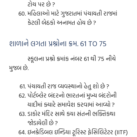
ટોચ પર છે ?
મહિલાઓ માટે ગુજરાતમાં પંચાયતી રાજમાં
કેટલી બેઠકો અનામત હોય છે ?
શાળાને લગતા પ્રશ્નોના ક્રમ. 61 TO 75
સ્કૂલના પ્રશ્નો ક્રમાંક નંબર 61 થી 75 નીચે
મુજબ છે.
પંચાયતી રાજ વ્યવસ્થાનો હેતુ શો છે ?
પોર્ટબ્લેર બંદરનો ભારતનાં મુખ્ય બંદરોની
યાદીમાં ક્યારે સમાવેશ કરવામાં આવ્યો ?
ડાકોર મંદિર સાથે કયા સંતની ભક્તિકથા
જોડાયેલી છે ?
ઇનક્રેડિબલ ઇન્ડિયા ટૂરિસ્ટ ફેસિલિટેટર (IITF)