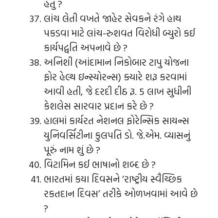
હતું ?
લાંચ લેતી વખતે જાહેર સેવકને રંગે હાથ
પકડવા માટે લાંચ-રુશવત વિરોધી બ્યુરો કઈ
કાર્યપદ્વતિ અપનાવે છે ?
અનિશી (આંદામાન નિકોબાર ટાપુ યોજના
ફોર હેલ્થ ઇન્સ્યોરન્સ) ક્યારે શરૂ કરવામાં
આવી હતી, જે દરદી દીઠ રૂ. 5 લાખ સુધીની
કેશલેસ સારવાર પ્રદાન કરે છે ?
હાલમાં કાર્યરત નેશનલ ફોરેન્સિક સાયન્સ
યુનિવર્સિટીના કુલપતિ ડો. જે.એમ. વ્યાસનું
પૂરું નામ શું છે ?
વિટામિન કઈ ભાષાનો શબ્દ છે ?
ભારતમાં કયા દિવસને ‘રાષ્ટ્રીય સ્વૈચ્છિક
રકતદાન દિવસ’ તરીકે ઓળખવામાં આવે છે
?