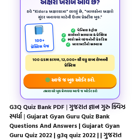
અક્ષરો ખરાબ આવે છે?
હવે "Kidora અક્ષરયાત્રા" લાવ્યું છે, "બાળકોના અક્ષરો
સુંદર બનાવવા માટેની ઉત્તમ પ્રેક્ટીસ બુક."
પેન્‍સિલ કંટ્રોલ
✓
લાઈનનો અભ્યાસ & પ્રેક્ટિસ
✓
સ્વરો અને વ્યંજનોની પ્રેકટિસ
✓
100+
બારાખડીનો અભ્યાસ
✓
પ્રેક્ટિસ પેજ
100 GSM કાગળ, 12,000+ થી વધુ શબ્દ લેખનની
પ્રેક્ટિસ
આજે જ બુક ઓર્ડર કરો.
તમારા ઘરે બુક મેળવવા આજે જ ઓર્ડર કરો
G3Q Quiz Bank PDF
|
ગુજરાત જ્ઞાન ગુરુ ક્વિઝ
સ્પર્ધા
|
Gujarat Gyan Guru Quiz Bank
Questions And Answers | Gujarat Gyan
Guru Quiz 2022 | g3q quiz 2022 | | ગુજરાત