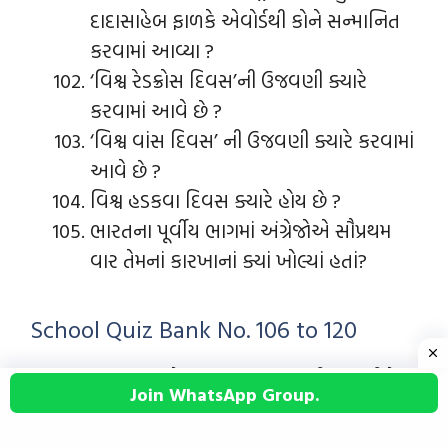
દાદાસાહેબ ફાળકે એવોર્ડથી કોને સન્માનિત
કરવામાં આવ્યા ?
‘વિશ્વ રેડક્રોસ દિવસ’ની ઉજવણી ક્યારે
કરવામાં આવે છે ?
‘વિશ્વ વાંસ દિવસ’ ની ઉજવણી ક્યારે કરવામાં
આવે છે ?
વિશ્વ હડકવા દિવસ ક્યારે હોય છે ?
ભારતના પૂર્વીય ભાગમાં અંગ્રેજોએ સૌપ્રથમ
વાર તેમનાં કારખાનાં ક્યાં ખોલ્યાં હતાં?
School Quiz Bank No. 106 to 120
સ્કૂલના પ્રશ્નો ક્રમાંક નંબર 106 થી 120 નીચે
Join WhatsApp Group.
મુજબ છે.