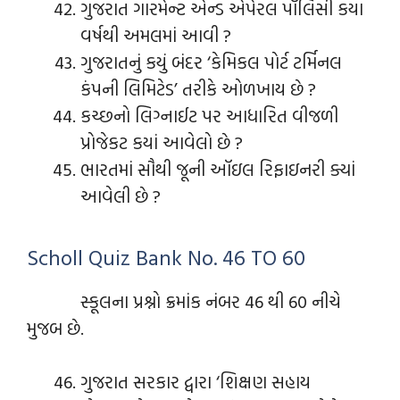
ગુજરાત ગારમેન્ટ એન્ડ એપેરલ પૉલિસી કયા
વર્ષથી અમલમાં આવી ?
ગુજરાતનું કયું બંદર ‘કેમિકલ પોર્ટ ટર્મિનલ
કંપની લિમિટેડ’ તરીકે ઓળખાય છે ?
કચ્છનો લિગ્નાઈટ પર આધારિત વીજળી
પ્રોજેકટ કયાં આવેલો છે ?
ભારતમાં સૌથી જૂની ઑઇલ રિફાઇનરી ક્યાં
આવેલી છે ?
Scholl Quiz Bank No. 46 TO 60
સ્કૂલના પ્રશ્નો ક્રમાંક નંબર 46 થી 60 નીચે
મુજબ છે.
ગુજરાત સરકાર દ્વારા ‘શિક્ષણ સહાય