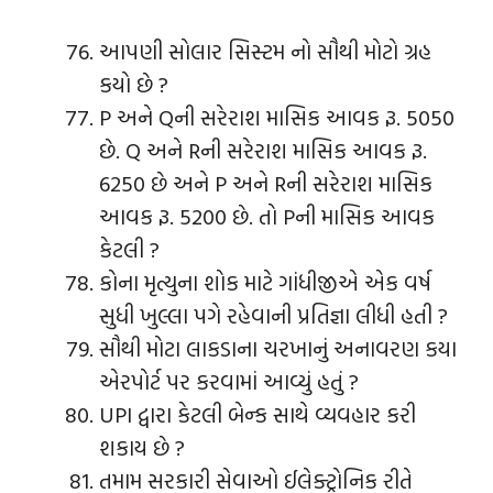
આપણી સોલાર સિસ્ટમ નો સૌથી મોટો ગ્રહ
કયો છે ?
P અને Qની સરેરાશ માસિક આવક રૂ. 5050
છે. Q અને Rની સરેરાશ માસિક આવક રૂ.
6250 છે અને P અને Rની સરેરાશ માસિક
આવક રૂ. 5200 છે. તો Pની માસિક આવક
કેટલી ?
કોના મૃત્યુના શોક માટે ગાંધીજીએ એક વર્ષ
સુધી ખુલ્લા પગે રહેવાની પ્રતિજ્ઞા લીધી હતી ?
સૌથી મોટા લાકડાના ચરખાનું અનાવરણ કયા
એરપોર્ટ પર કરવામાં આવ્યું હતું ?
UPI દ્વારા કેટલી બેન્ક સાથે વ્યવહાર કરી
શકાય છે ?
તમામ સરકારી સેવાઓ ઈલેક્ટ્રોનિક રીતે