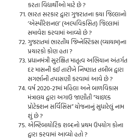
કરતા વિદ્યાર્થીઓ માટે છે ?
ભારત સરકાર દ્વારા ગુજરાતના કયા જિલ્લાનો
‘એસ્પીરેશનલ’ (અલ્પવિકસિત) જિલ્લામાં
સમાવેશ કરવામાં આવ્યો છે ?
ગુજરાતમાં ભારતીય જિમ્નેસ્ટિક્સ (વ્યાયામ)ના
પ્રચારકો કોણ હતા ?
પ્રધાનમંત્રી સુરક્ષિત માતૃત્વ અભિયાન અંતર્ગત
દર માસની કઈ તારીખે નિષ્ણાત તબીબ દ્વારા
સગર્ભાની તપાસણી કરવામાં આવે છે ?
વર્ષ 2020-21માં મહિલા અને બાળવિકાસ
મંત્રાલય દ્વારા અગાઉ જાણીતી “ચાઇલ્ડ
પ્રોટેક્શન સર્વિસિસ” યોજનાનું સુધારેલું નામ
શું છે ?
એન્ટિબાયોટિક શબ્દનો પ્રથમ ઉપયોગ કોના
દ્વારા કરવામાં આવ્યો હતો ?