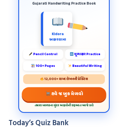
Gujarati Handwriting Practice Book
Kidora
અક્ષરયાત્રા
Pencil Control
મૂળાક્ષર Practice
100+ Pages
Beautiful Writing
12,000+ શબ્દ લેખનની પ્રેક્ટિસ
હવે જ બુક મેળવો
તમારા બાળકના સુંદર અક્ષરોની શરૂઆત આજે કરો
Today’s Quiz Bank