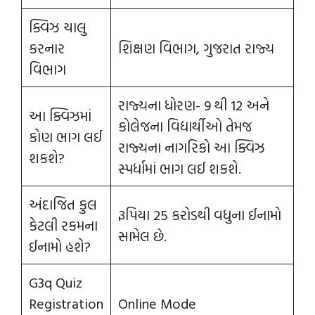
ક્વિઝ ચાલુ
કરનાર
શિક્ષણ વિભાગ, ગુજરાત રાજ્ય
વિભાગ
રાજ્યના ધોરણ- 9 થી 12 અને
આ ક્વિઝમાં
કોલેજના વિદ્યાર્થીઓ તેમજ
કોણ ભાગ લઈ
રાજ્યના નાગરિકો આ ક્વિઝ
શકશે?
સ્પર્ધામાં ભાગ લઈ શકશે.
અંદાજિત કુલ
રૂપિયા 25 કરોડથી વધુના ઈનામો
કેટલી રકમના
સામેલ છે.
ઈનામો હશે?
G3q Quiz
Registration
Online Mode