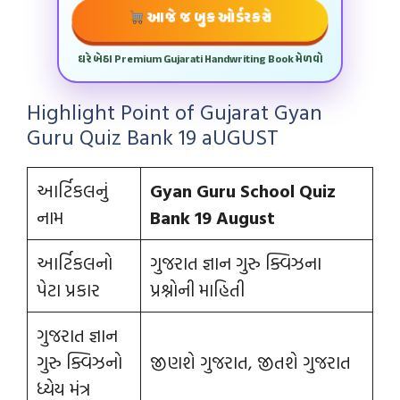
આજે જ બુક ઓર્ડર કરો
ઘરે બેઠા Premium Gujarati Handwriting Book મેળવો
Highlight Point of Gujarat Gyan
Guru Quiz Bank 19 aUGUST
આર્ટિકલનું
Gyan Guru School Quiz
નામ
Bank 19 August
આર્ટિકલનો
ગુજરાત જ્ઞાન ગુરુ ક્વિઝના
પેટા પ્રકાર
પ્રશ્નોની માહિતી
ગુજરાત જ્ઞાન
ગુરુ ક્વિઝનો
જીણશે ગુજરાત, જીતશે ગુજરાત
ધ્યેય મંત્ર