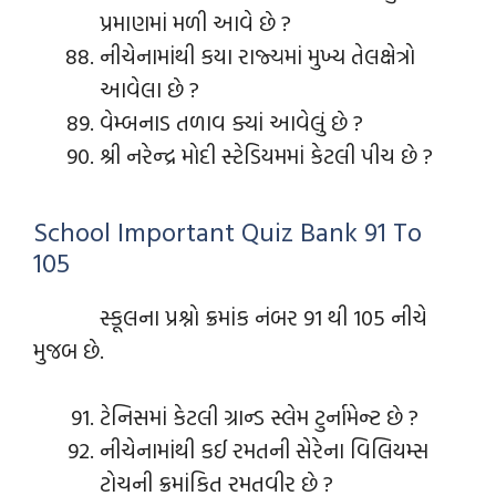
પ્રમાણમાં મળી આવે છે ?
નીચેનામાંથી કયા રાજ્યમાં મુખ્ય તેલક્ષેત્રો
આવેલા છે ?
વેમ્બનાડ તળાવ ક્યાં આવેલું છે ?
શ્રી નરેન્દ્ર મોદી સ્ટેડિયમમાં કેટલી પીચ છે ?
School Important Quiz Bank 91 To
105
સ્કૂલના પ્રશ્નો ક્રમાંક નંબર 91 થી 105 નીચે
મુજબ છે.
ટેનિસમાં કેટલી ગ્રાન્ડ સ્લેમ ટુર્નામેન્ટ છે ?
નીચેનામાંથી કઈ રમતની સેરેના વિલિયમ્સ
ટોચની ક્રમાંકિત રમતવીર છે ?