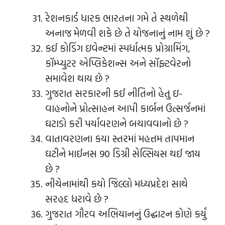
રેશનકાર્ડ ધારક ભારતના ગમે તે સ્થળેથી
અનાજ મેળવી શકે છે તે યોજનાનું નામ શું છે ?
કઈ કોડિંગ ઇવેન્ટમાં સ્પર્ધાત્મક પ્રોગ્રામિંગ,
કૉમ્પ્યુટર એપ્લિકેશન્સ અને સૉફ્ટવેરનો
સમાવેશ થાય છે ?
ગુજરાત સરકારની કઈ નીતિનો હેતુ ઇ-
વાહનોને પ્રોત્સાહન આપી કાર્બન ઉત્સર્જનમાં
ઘટાડો કરી પર્યાવરણને બચાવવાનો છે ?
વાતાવરણના કયા સ્તરમાં મહત્તમ તાપમાન
ઘટીને માઈનસ 90 ડિગ્રી સેલ્સિયસ થઈ જાય
છે ?
નીચેનામાંથી કયો જિલ્લો મધ્યપ્રદેશ સાથે
સરહદ ધરાવે છે ?
ગુજરાત ગૌરવ અભિયાનનું ઉદ્ઘાટન કોણે કર્યું