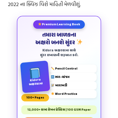
2022 ના ક્વિઝ વિશે માહિતી મેળવીશું.
Premium Learning Book
તમારા બાળકના
અક્ષરો બનશે સુંદર
Kidora અક્ષરયાત્રા સાથે
સુંદર લખાણની શરૂઆત કરો.
Pencil Control
સ્વર-વ્યંજન
Kidora
અક્ષરયાત્રા
બારાખડી
Word Practice
100+ Pages
12,000+ શબ્દ લેખન પ્રેક્ટિસ | 100 GSM Paper