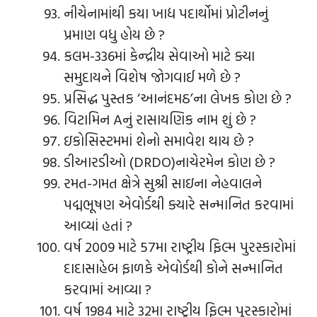
નીચેનામાંથી કયા ખાદ્ય પદાર્થોમાં પ્રોટીનનું
પ્રમાણ વધુ હોય છે ?
કલમ-336માં કેન્દ્રીય સેવાઓ માટે ક્યા
સમુદાયને વિશેષ જોગવાઈ મળે છે ?
પ્રસિદ્ધ પુસ્તક ‘આનંદમઠ’ના લેખક કોણ છે ?
વિટામિન Aનું રાસાયણિક નામ શું છે ?
ઇકોસિસ્ટમમાં શેનો સમાવેશ થાય છે ?
ડીઆરડીઓ (DRDO)નાચેરમેન કોણ છે ?
રમત-ગમત ક્ષેત્રે સુશ્રી સાઇના નેહવાલને
પદ્મભૂષણ એવોર્ડથી ક્યારે સન્માનિત કરવામાં
આવ્યાં હતાં ?
વર્ષ 2009 માટે 57મા રાષ્ટ્રીય ફિલ્મ પુરસ્કારોમાં
દાદાસાહેબ ફાળકે એવોર્ડથી કોને સન્માનિત
કરવામાં આવ્યા ?
વર્ષ 1984 માટે 32મા રાષ્ટ્રીય ફિલ્મ પુરસ્કારોમાં