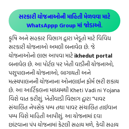
સરકારી યોજનાઓની માહિતી મેળવવા માટે
WhatsAppp Group માં જોડાઓ.
કૃષિ અને સહકાર વિભાગ દ્વારા ખેડૂતો માટે વિવિધ
સરકારી યોજનાઓ અમલી બનાવેલ છે. જે
યોજનાઓનો લાભ આપવા માટે
ikhedut portal
બનાવેલ છે. આ પોર્ટલ પર ખેતી વાડીની યોજનાઓ,
પશુપાલનની યોજનાઓ, બાગાયતી અને
મત્સ્યપાલનની યોજનાના ઓનલાઈન ફોર્મ ભરી શકાય
છે. આ આર્ટિકલના માધ્યમથી Kheti Vadi ni Yojana
વિશે વાત કરીશું. ખેતીવાડી વિભાગ દ્વારા “પાવર
સંચાલિત નેપસેક પમ્પ તથા પાવર સંચાલિત તાઈવાન
પમ્પ વિશે માહિતી આપીશું. આ યોજનામાં દવા
છાંટવાના પંપ યોજનામાં કેટલી સહાય મળે, કેવી સહાય