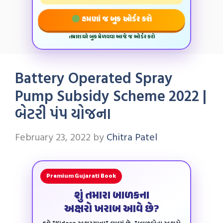
હમણાં જ બુક ઓર્ડર કરો
તમારા ઘરે બુક મેળવવા આજે જ ઓર્ડર કરો
Battery Operated Spray
Pump Subsidy Scheme 2022 |
બેટરી પંપ યોજના
February 23, 2022
by
Chitra Patel
Premium Gujarati Book
શું તમારા બાળકના
અક્ષરો ખરાબ આવે છે?