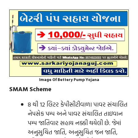
Image Of Bettery Pump Yojana
SMAM Scheme
8 થી 12 લિટર કેપીસીટીવાળા પાવર સંચાલિત
નેપસેક પમ્પ અને પાવર સંચાલિત તાઇવાન
પમ્પ જાતિવાર સહાય નક્કી થયેલી છે. જેમાં
અનુસુચિત જાતિ, અનુસુચિત જન જાતિ,