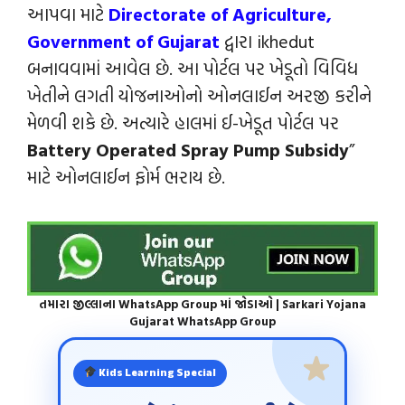
આપવા માટે
Directorate of Agriculture,
Government of Gujarat
દ્વારા ikhedut
બનાવવામાં આવેલ છે. આ પોર્ટલ પર ખેડૂતો વિવિધ
ખેતીને લગતી યોજનાઓનો ઓનલાઈન અરજી કરીને
મેળવી શકે છે. અત્યારે હાલમાં ઈ-ખેડૂત પોર્ટલ પર
Battery Operated Spray Pump Subsidy
”
માટે ઓનલાઈન ફોર્મ ભરાય છે.
તમારા જીલ્લાના WhatsApp Group માં જોડાઓ | Sarkari Yojana
Gujarat WhatsApp Group
Kids Learning Special