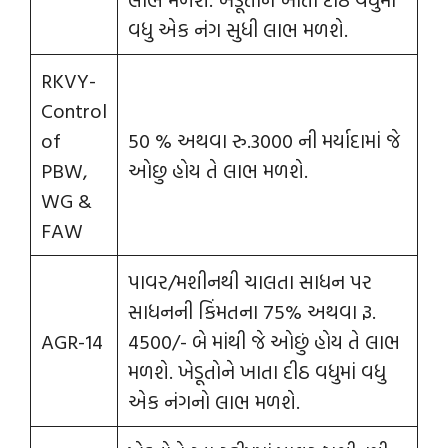
વધુ એક નંગ સુધી લાભ મળશે.
RKVY-
Control
of
50 % અથવા રુ.3000 ની મર્યાદામાં જે
PBW,
ઓછુ હોય તે લાભ મળશે.
WG &
FAW
પાવર/મશીનથી ચાલતા સાધન પર
સાધનની કિંમતના 75% અથવા રૂ.
AGR-14
4500/- બે માંથી જે ઓછું હોય તે લાભ
મળશે. ખેડૂતોને ખાતા દીઠ વધુમાં વધુ
એક નંગનો લાભ મળશે.