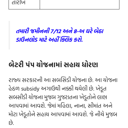
તારીખ
તમારી જમીનની 7/12 અને 8-અ ઘરે બેઠા
ડાઉનલોડ માટે અહીં ક્લિક કરો.
બેટરી પંપ યોજનામાં સહાય ધોરણ
રાજ્ય સરકારની આ સબસિડી યોજના છે. આ યોજના
હેઠળ subsidy અગાઉથી નક્કી થયેલી છે. ખેડૂત
સબસીડી યોજના મુજબ ગુજરાતના ખેડૂતોને લાભ
આપવામાં આવશે. જેમાં મહિલા, નાના, સીમાંત અને
મોટા ખેડૂતોને સહાય આપવામાં આવશે. જે નીચે મુજબ
છે.