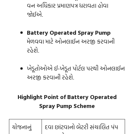
વન અધિકાર પ્રમાણપત્ર ધરાવતા હોવા
જોઈએ.
Battery Operated Spray Pump
મેળવવા માટે ઓનલાઈન અરજી કરવાની
રહેશે.
ખેડૂતોઓએ ઈ-ખેડૂત પોર્ટલ પરથી ઓનલાઈન
અરજી કરવાની રહેશે.
Highlight Point of Battery Operated
Spray Pump Scheme
યોજનાનું
દવા છાંટવાનો બેટરી સંચાલિત પંપ