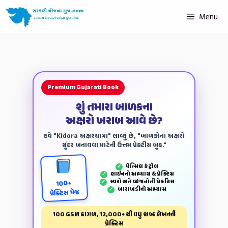
Menu
Premium Gujarati Book
શું તમારા બાળકના
અક્ષરો ખરાબ આવે છે?
હવે "Kidora અક્ષરયાત્રા" લાવ્યું છે, "બાળકોના અક્ષરો
સુંદર બનાવવા માટેની ઉત્તમ પ્રેક્ટીસ બુક."
પેન્‍સિલ કંટ્રોલ
✓
લાઈનનો અભ્યાસ & પ્રેક્ટિસ
✓
સ્વરો અને વ્યંજનોની પ્રેકટિસ
✓
100+
બારાખડીનો અભ્યાસ
✓
પ્રેક્ટિસ પેજ
100 GSM કાગળ, 12,000+ થી વધુ શબ્દ લેખનની
પ્રેક્ટિસ