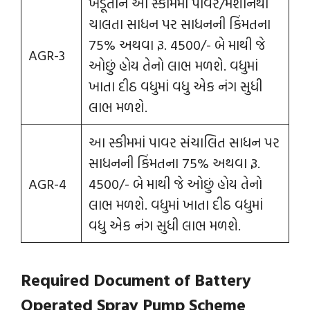
ખેડૂતોને આ સ્કીમમાં પાવર/મશીનથી
ચાલતા સાધન પર સાધનની કિંમતના
75% અથવા રૂ. 4500/- બે માથી જે
AGR-3
ઓછું હોય તેનો લાભ મળશે. વધુમાં
ખાતા દીઠ વધુમાં વધુ એક નંગ સુધી
લાભ મળશે.
આ સ્કીમમાં પાવર સંચાલિત સાધન પર
સાધનની કિંમતના 75% અથવા રૂ.
AGR-4
4500/- બે માથી જે ઓછું હોય તેનો
લાભ મળશે. વધુમાં ખાતા દીઠ વધુમાં
વધુ એક નંગ સુધી લાભ મળશે.
Required Document of Battery
Operated Spray Pump Scheme