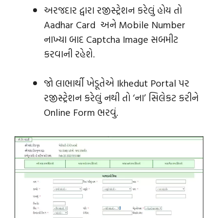
અરજદાર દ્વારા રજીસ્ટ્રેશન કરેલું હોય તો
Aadhar Card અને Mobile Number
નાખ્યા બાદ Captcha Image સબમીટ
કરવાની રહેશે.
જો લાભાર્થી ખેડૂતેએ Ikhedut Portal પર
રજીસ્ટ્રેશન કરેલું નથી તો ‘ના’ સિલેકટ કરીને
Online Form ભરવું.