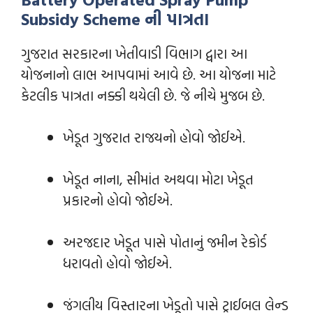
Subsidy Scheme ની પાત્રતા
ગુજરાત સરકારના ખેતીવાડી વિભાગ દ્વારા આ
યોજનાનો લાભ આપવામાં આવે છે. આ યોજના માટે
કેટલીક પાત્રતા નક્કી થયેલી છે. જે નીચે મુજબ છે.
ખેડૂત ગુજરાત રાજયનો હોવો જોઈએ.
ખેડૂત નાના, સીમાંત અથવા મોટા ખેડૂત
પ્રકારનો હોવો જોઈએ.
અરજદાર ખેડૂત પાસે પોતાનું જમીન રેકોર્ડ
ધરાવતો હોવો જોઈએ.
જંગલીય વિસ્તારના ખેડૂતો પાસે ટ્રાઈબલ લેન્‍ડ