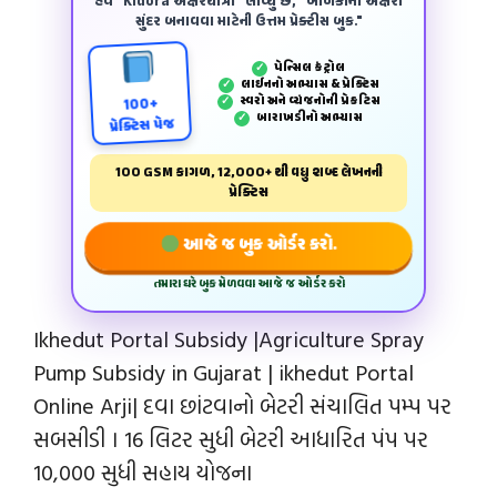
હવે "Kidora અક્ષરયાત્રા" લાવ્યું છે, "બાળકોના અક્ષરો
સુંદર બનાવવા માટેની ઉત્તમ પ્રેક્ટીસ બુક."
પેન્‍સિલ કંટ્રોલ
✓
લાઈનનો અભ્યાસ & પ્રેક્ટિસ
✓
સ્વરો અને વ્યંજનોની પ્રેકટિસ
✓
100+
બારાખડીનો અભ્યાસ
✓
પ્રેક્ટિસ પેજ
100 GSM કાગળ, 12,000+ થી વધુ શબ્દ લેખનની
પ્રેક્ટિસ
આજે જ બુક ઓર્ડર કરો.
તમારા ઘરે બુક મેળવવા આજે જ ઓર્ડર કરો
Ikhedut Portal Subsidy |Agriculture Spray
Pump Subsidy in Gujarat | ikhedut Portal
Online Arji| દવા છાંટવાનો બેટરી સંચાલિત પમ્પ પર
સબસીડી । 16 લિટર સુધી બેટરી આધારિત પંપ પર
10,000 સુધી સહાય યોજના