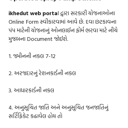
ikhedut web porta
l દ્વારા સરકારી યોજનાઓના
Online Form સ્વીકારવામાં આવે છે. દવા છંટકાવના
પંપ માટેની યોજનાનું ઓનલાઈન ફોર્મ ભરવા માટે નીચે
મુજબના Document જોઈશે.
1. જમીનની નકલ 7-12
2. અરજદારનું રેશનકાર્ડની નકલ
3. આધારકાર્ડની નકલ
4. અનુસૂચિત જાતિ અને અનુસૂચિત જનજાતિનું
સર્ટિફિકેટ કઢાવેલ હોય તો