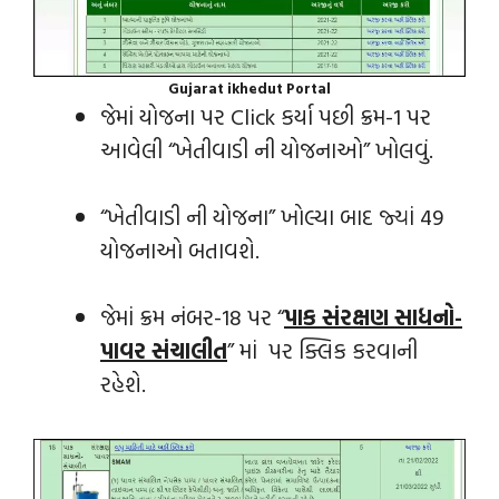
Gujarat ikhedut Portal
જેમાં યોજના પર Click કર્યા પછી ક્રમ-1 પર
આવેલી “ખેતીવાડી ની યોજનાઓ” ખોલવું.
“ખેતીવાડી ની યોજના” ખોલ્યા બાદ જ્યાં 49
યોજનાઓ બતાવશે.
જેમાં ક્રમ નંબર-18 પર “
પાક સંરક્ષણ સાધનો-
પાવર સંચાલીત
” માં પર ક્લિક કરવાની
રહેશે.