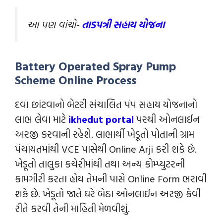
આ પણ વાંચો-
તાડપત્રી સહાય યોજના
Battery Operated Spray Pump
Scheme
Online Process
દવા છાંટવાનો બેટરી સંચાલિત પંપ સહાય યોજનાનો
લાભ લેવા માટે
ikhedut portal
પરથી ઓનલાઈન
અરજી કરવાની રહેશે. લાભાર્થી ખેડૂતો પોતાની ગ્રામ
પંચાયતમાંથી VCE પાસેથી Online Arji કરી શકે છે.
ખેડૂતો તાલુકા કચેરીમાંથી તથા અન્ય કોમ્પ્યુટરની
કામગીરી કરતા હોય તેમની પાસે Online Form ભરાવી
શકે છે. ખેડૂતો જાતે ઘરે બેઠા ઓનલાઈન અરજી કેવી
રીતે કરવી તેની માહિતી મેળવીશું.