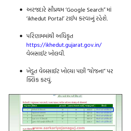
અરજદારે સૌપ્રથમ ‘Google Search” માં
‘ikhedut Portal’ ટાઈપ કરવાનું રહેશે.
પરિણામમાંથી અધિકૃત
https://ikhedut.gujarat.gov.in/
વેબસાઈટ ખોલવી.
ખેડૂત વેબસાઈટ ખોલ્યા પછી “યોજના” પર
ક્લિક કરવું.