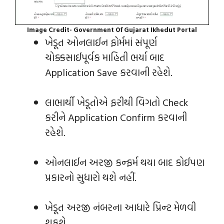
Image Credit- Government Of Gujarat Ikhedut Portal
ખેડૂત ઓનલાઈન ફોર્મમાં સંપૂર્ણ
ચોક્કસાઈપૂર્વક માહિતી ભર્યા બાદ
Application Save કરવાની રહેશે.
લાભાર્થી ખેડૂતોએ ફરીથી વિગતો Check
કરીને Application Confirm કરવાની
રહેશે.
ઓનલાઈન અરજી કન્‍ફર્મ થયા બાદ કોઈપણ
પ્રકારનો સુધારો થશે નહીં.
ખેડૂત અરજી નંબરના આધારે પ્રિ‍ન્‍ટ મેળવી
શકશે.