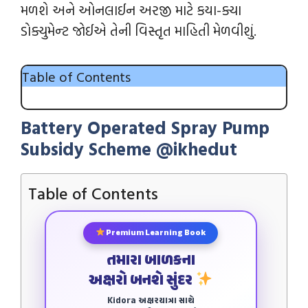
મળશે અને ઓનલાઈન અરજી માટે કયા-ક્યા
ડોક્યુમેન્‍ટ જોઈએ તેની વિસ્તૃત માહિતી મેળવીશું.
Table of Contents
Battery Operated Spray Pump
Subsidy Scheme @ikhedut
Table of Contents
Premium Learning Book
તમારા બાળકના
અક્ષરો બનશે સુંદર
Kidora અક્ષરયાત્રા સાથે