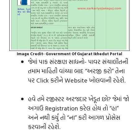
Image Credit- Government Of Gujarat Ikhedut Portal
જેમાં પાક સંરક્ષણ સાધનો- પાવર સંચાલીતની
તમામ માહિતી વાંચ્યા બાદ “અરજી કરો” તેના
પર Click કરીને Website ખોલવાની રહેશે.
હવે તમે રજીસ્ટર અરજદાર ખેડૂત છો? જેમાં જો
અગાઉ Registration કરેલ હોય તો “હા”
અને નથી કર્યું તો “ના” કરી આગળ પ્રોસેસ
કરવાની રહેશે.