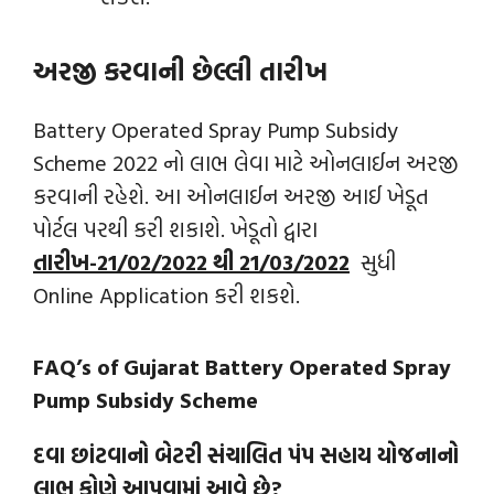
અરજી કરવાની છેલ્લી તારીખ
Battery Operated Spray Pump Subsidy
Scheme 2022 નો લાભ લેવા માટે ઓનલાઈન અરજી
કરવાની રહેશે. આ ઓનલાઈન અરજી આઈ ખેડૂત
પોર્ટલ પરથી કરી શકાશે. ખેડૂતો દ્વારા
તારીખ-21/02/2022 થી 21/03/2022
સુધી
Online Application કરી શકશે.
FAQ’s of Gujarat Battery Operated Spray
Pump Subsidy Scheme
દવા છાંટવાનો બેટરી સંચાલિત પંપ સહાય યોજનાનો
લાભ કોણે આપવામાં આવે છે?