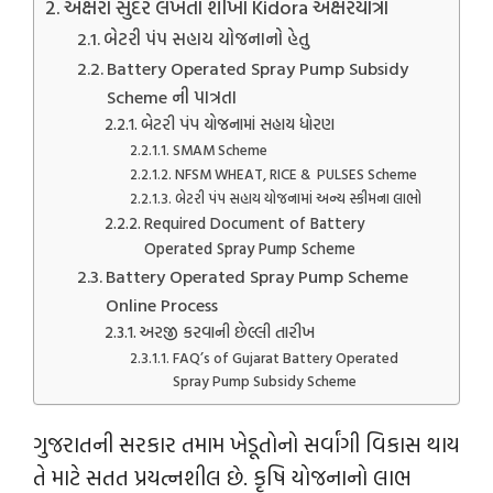
અક્ષરો સુંદર લખતા શીખો Kidora અક્ષરયાત્રા
બેટરી પંપ સહાય યોજનાનો હેતુ
Battery Operated Spray Pump Subsidy
Scheme ની પાત્રતા
બેટરી પંપ યોજનામાં સહાય ધોરણ
SMAM Scheme
NFSM WHEAT, RICE & PULSES Scheme
બેટરી પંપ સહાય યોજનામાં અન્ય સ્કીમના લાભો
Required Document of Battery
Operated Spray Pump Scheme
Battery Operated Spray Pump Scheme
Online Process
અરજી કરવાની છેલ્લી તારીખ
FAQ’s of Gujarat Battery Operated
Spray Pump Subsidy Scheme
ગુજરાતની સરકાર તમામ ખેડૂતોનો સર્વાંગી વિકાસ થાય
તે માટે સતત પ્રયત્નશીલ છે. કૃષિ યોજનાનો લાભ