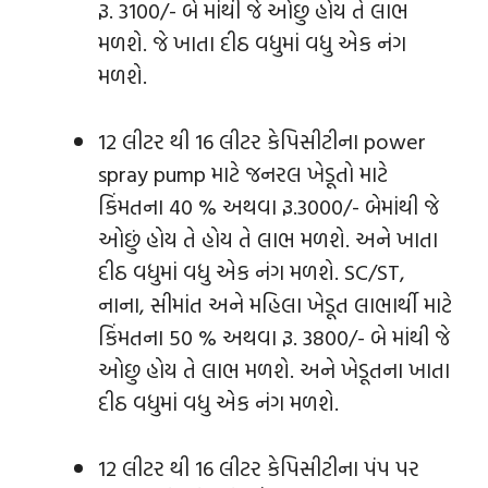
રૂ. 3100/- બે માંથી જે ઓછુ હોય તે લાભ
મળશે. જે ખાતા દીઠ વધુમાં વધુ એક નંગ
મળશે.
12 લીટર થી 16 લીટર કેપિસીટીના power
spray pump માટે જનરલ ખેડૂતો માટે
કિંમતના 40 % અથવા રૂ.3000/- બેમાંથી જે
ઓછું હોય તે હોય તે લાભ મળશે. અને ખાતા
દીઠ વધુમાં વધુ એક નંગ મળશે. SC/ST,
નાના, સીમાંત અને મહિલા ખેડૂત લાભાર્થી માટે
કિંમતના 50 % અથવા રૂ. 3800/- બે માંથી જે
ઓછુ હોય તે લાભ મળશે. અને ખેડૂતના ખાતા
દીઠ વધુમાં વધુ એક નંગ મળશે.
12 લીટર થી 16 લીટર કેપિસીટીના પંપ પર