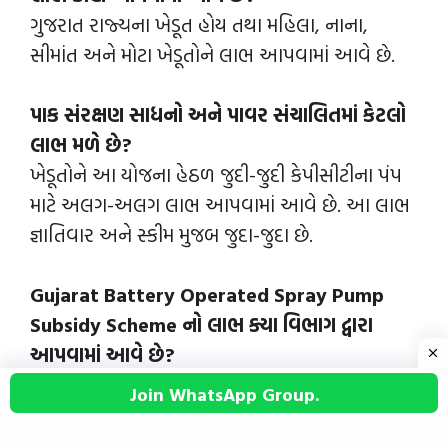
ગુજરાત રાજ્યના ખેડૂત હોય તથા મહિલા, નાના,
સીમાંત અને મોટા ખેડૂતોને લાભ આપવામાં આવે છે.
પાક સંરક્ષણ સાધનો અને પાવર સંચાલિતમાં કેટલો
લાભ મળે છે?
ખેડૂતોને આ યોજના હેઠળ જુદી-જુદી કેપીસીટીના પંપ
માટે અલગ-અલગ લાભ આપવામાં આવે છે. આ લાભ
જ્ઞાતિવાર અને સ્કીમ મુજબ જુદા-જુદા છે.
Gujarat Battery Operated Spray Pump
Subsidy Scheme નો લાભ ક્યા વિભાગ દ્વારા
આપવામાં આવે છે?
ખેડૂતોને આ યોજનાનો લાભ ગુજરાતના ખેતીવાડી
Join WhatsApp Group.
વિભાગ દ્વારા આપવામાં આવે છે.