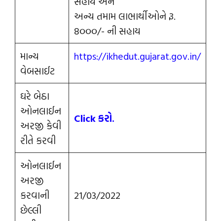
સહાય અને
અન્ય તમામ લાભાર્થીઓને રૂ.
8૦૦૦/- ની સહાય
માન્ય
https://ikhedut.gujarat.gov.in/
વેબસાઈટ
ઘરે બેઠા
ઓનલાઈન
Click કરો.
અરજી કેવી
રીતે કરવી
ઓનલાઈન
અરજી
કરવાની
21/03/2022
છેલ્લી