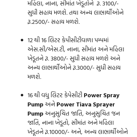
મહિલા, નાના, સીમાંત ખેડૂતોને રૂ. 3100/-
સુધી સહાય મળશે. તથા અન્ય લાભાર્થીઓને
રૂ.2500/- સહાય મળશે.
12 થી 16 લિટર કેપીસીટીવાળા પમ્પમાં
એસ.સી/એસ.ટી, નાના, સીમાંત અને મહિલા
ખેડૂતને રૂ. 3800/- સુધી સહાય મળશે અને
અન્ય લાભાર્થીઓને રૂ.3000/- સુધી સહાય
મળશે.
16 થી વધુ લિટર કેપેસીટી
Power Spray
Pump
અને
Power Tiava Sprayer
Pump
અનુસુચિત જાતિ, અનુસુચિત જન
જાતિ, નાના ખેડૂતો, સીમાંત અને મહિલા
ખેડૂતને રૂ.10000/- અને, અન્ય લાભાર્થીઓને