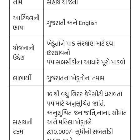
નામ
સહાય યોજના
આર્ટિકલની
ગુજરાતી અને English
ભાષા
ખેડૂતોને પાક સંરક્ષણ માટે દવા
યોજનાનો
છંટકાવનો
ઉદ્દેશ
પંપ સબસીડીના આધારે પૂરો પાડવો
લાભાર્થી
ગુજરાતના ખેડૂતોના તમામ
16 થી વધુ લિટર કેપેસીટી ધરાવતા
પંપ માટે અનુસુચિત જાતિ,
અનુસુચિત જન જાતિ,નાના, સીમાંત
સહાયની
અને મહિલા ખેડૂતને
રકમ
રૂ.10,000/- સુધીની સબસીડી