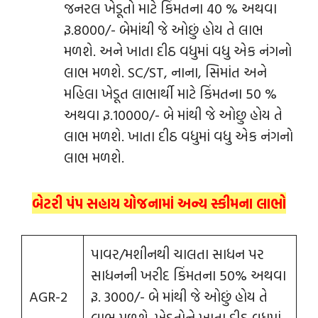
જનરલ ખેડૂતો માટે કિંમતના 40 % અથવા
રૂ.8000/- બેમાંથી જે ઓછું હોય તે લાભ
મળશે. અને ખાતા દીઠ વધુમાં વધુ એક નંગનો
લાભ મળશે. SC/ST, નાના, સિમાંત અને
મહિલા ખેડૂત લાભાર્થી માટે કિંમતના 50 %
અથવા રૂ.10000/- બે માંથી જે ઓછુ હોય તે
લાભ મળશે. ખાતા દીઠ વધુમાં વધુ એક નંગનો
લાભ મળશે.
બેટરી પંપ સહાય યોજનામાં અન્ય સ્કીમના લાભો
પાવર/મશીનથી ચાલતા સાધન પર
સાધનની ખરીદ કિંમતના 50% અથવા
AGR-2
રૂ. 3000/- બે માંથી જે ઓછું હોય તે
લાભ મળશે. ખેડૂતોને ખાતા દીઠ વધુમાં