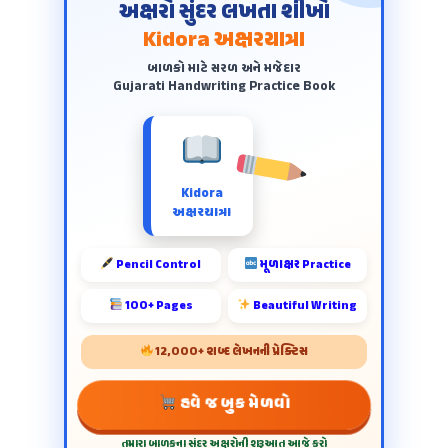
અક્ષરો સુંદર લખતા શીખો
Kidora અક્ષરયાત્રા
બાળકો માટે સરળ અને મજેદાર
Gujarati Handwriting Practice Book
Kidora
અક્ષરયાત્રા
Pencil Control
મૂળાક્ષર Practice
100+ Pages
Beautiful Writing
12,000+ શબ્દ લેખનની પ્રેક્ટિસ
હવે જ બુક મેળવો
તમારા બાળકના સુંદર અક્ષરોની શરૂઆત આજે કરો