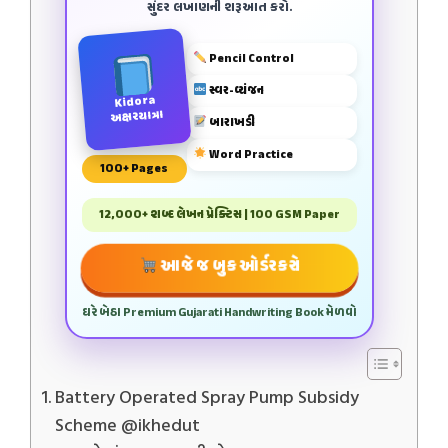
સુંદર લખાણની શરૂઆત કરો.
Pencil Control
સ્વર-વ્યંજન
Kidora
અક્ષરયાત્રા
બારાખડી
Word Practice
100+ Pages
12,000+ શબ્દ લેખન પ્રેક્ટિસ | 100 GSM Paper
આજે જ બુક ઓર્ડર કરો
ઘરે બેઠા Premium Gujarati Handwriting Book મેળવો
Battery Operated Spray Pump Subsidy
Scheme @ikhedut