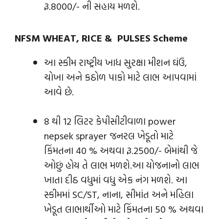
રૂ.8000/- ની સહાય મળશે.
NFSM WHEAT, RICE & PULSES Scheme
આ સ્કીમ રાષ્ટ્રીય ખાધ સુરક્ષા મીશન ઘંઉ,
ચોખા અને કઠોળ પાકો માટે લાભ આપવામાં
આવે છે.
8 થી 12 લિટર કેપીસીટીવાળા power
nepsek sprayer જનરલ ખેડૂતો માટે
કિંમતના 40 % અથવા રૂ.2500/- બેમાંથી જે
ઓછું હોય તે લાભ મળશે.આ યોજનાનો લાભ
ખાતા દીઠ વધુમાં વધુ એક નંગ મળશે. આ
સ્કીમમાં SC/ST, નાના, સીમાંત અને મહિલા
ખેડૂત લાભાર્થીઓ માટે કિંમતના 50 % અથવા