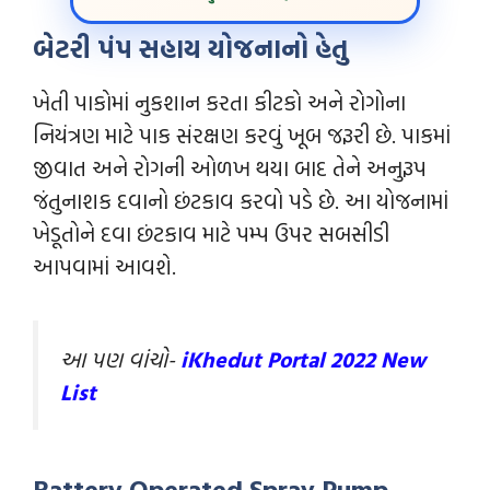
બેટરી પંપ સહાય યોજનાનો હેતુ
ખેતી પાકોમાં નુકશાન કરતા કીટકો અને રોગોના
નિયંત્રણ માટે પાક સંરક્ષણ કરવું ખૂબ જરૂરી છે. પાકમાં
જીવાત અને રોગની ઓળખ થયા બાદ તેને અનુરૂપ
જંતુનાશક દવાનો છંટકાવ કરવો પડે છે. આ યોજનામાં
ખેડૂતોને દવા છંટકાવ માટે પમ્પ ઉપર સબસીડી
આપવામાં આવશે.
આ પણ વાંચો-
iKhedut Portal 2022 New
List
Battery Operated Spray Pump