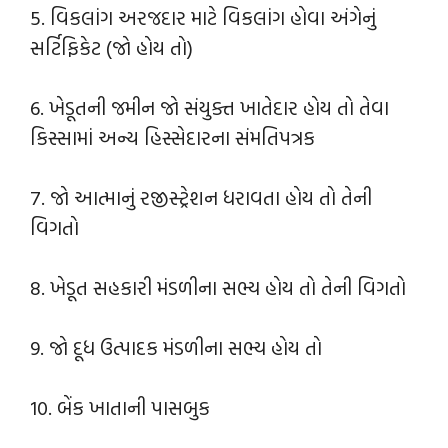
5. વિકલાંગ અરજદાર માટે વિકલાંગ હોવા અંગેનું
સર્ટિફિકેટ (જો હોય તો)
6. ખેડૂતની જમીન જો સંયુક્ત ખાતેદાર હોય તો તેવા
કિસ્સામાં અન્ય હિસ્સેદારના સંમતિપત્રક
7. જો આત્માનું રજીસ્ટ્રેશન ધરાવતા હોય તો તેની
વિગતો
8. ખેડૂત સહકારી મંડળીના સભ્ય હોય તો તેની વિગતો
9. જો દૂધ ઉત્પાદક મંડળીના સભ્ય હોય તો
10. બેંક ખાતાની પાસબુક