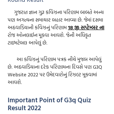
ગુજરાત જ્ઞાન ગુરૂ કવિઝના પરિણામ બાબતે અન્ય
પણ અગત્યના સમાચાર બહાર આવ્યા છે. જેમાં દસમા
અઠવાડિયાની કવિઝનું પરિણામ
18 જી સપ્ટેમ્બર ના
રોજ ઓનલાઈન મૂકવા આવશે. જેની અધિકૃત
ટાઇમટેબલ આપેલું છે.
આ કવિઝનું પરિણામ પત્રક નીચે મુજબ આપેલું
છે. અઠવાડિયાના દરેક પરિણામના દિવસે પણ G3Q
Website 2022 પર ઉમેદવારોનું રિઝલ્ટ મૂકવામાં
આવશે.
Important Point of G3q Quiz
Result 2022