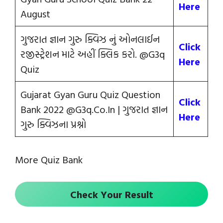
Here
August
ગુજરાત જ્ઞાન ગુરુ ક્વિઝ નું ઓનલાઈન
Click
રજીસ્ટ્રેશન માટે અહીં ક્લિક કરો. @G3q
Here
Quiz
Gujarat Gyan Guru Quiz Question
Click
Bank 2022 @G3q.Co.In | ગુજરાત જ્ઞાન
Here
ગુરુ ક્વિઝના પ્રશ્નો
More Quiz Bank
Check Your Result