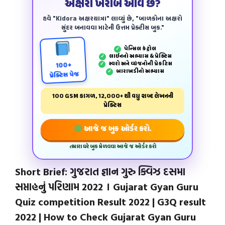
અક્ષરો ખરાબ આવે છે?
હવે "Kidora અક્ષરયાત્રા" લાવ્યું છે, "બાળકોના અક્ષરો
સુંદર બનાવવા માટેની ઉત્તમ પ્રેક્ટીસ બુક."
પેન્‍સિલ કંટ્રોલ
✓
લાઈનનો અભ્યાસ & પ્રેક્ટિસ
✓
સ્વરો અને વ્યંજનોની પ્રેકટિસ
✓
100+
બારાખડીનો અભ્યાસ
✓
પ્રેક્ટિસ પેજ
100 GSM કાગળ, 12,000+ થી વધુ શબ્દ લેખનની
પ્રેક્ટિસ
આજે જ બુક ઓર્ડર કરો.
તમારા ઘરે બુક મેળવવા આજે જ ઓર્ડર કરો
Short Brief: ગુજરાત જ્ઞાન ગુરુ ક્વિઝ દસમા
સપ્તાહનું પરિણામ 2022 । Gujarat Gyan Guru
Quiz competition Result 2022 | G3Q result
2022 | How to Check Gujarat Gyan Guru