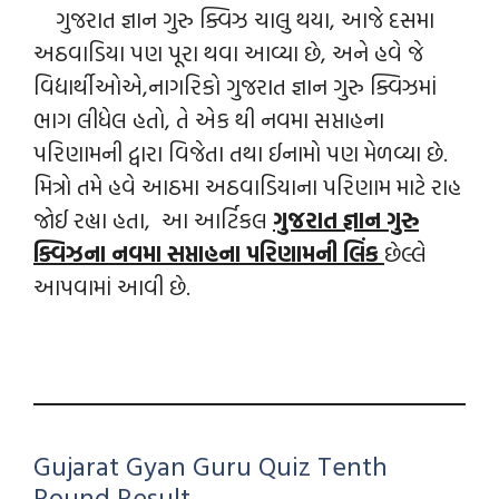
ગુજરાત જ્ઞાન ગુરુ ક્વિઝ ચાલુ થયા, આજે દસમા
અઠવાડિયા પણ પૂરા થવા આવ્યા છે, અને હવે જે
વિદ્યાર્થીઓએ,નાગરિકો ગુજરાત જ્ઞાન ગુરુ ક્વિઝમાં
ભાગ લીધેલ હતો, તે એક થી નવમા સપ્તાહના
પરિણામની દ્વારા વિજેતા તથા ઈનામો પણ મેળવ્યા છે.
મિત્રો તમે હવે આઠમા અઠવાડિયાના પરિણામ માટે રાહ
જોઈ રહ્યા હતા, આ આર્ટિકલ
ગુજરાત જ્ઞાન ગુરુ
ક્વિઝના નવમા સપ્તાહના પરિણામની લિંક
છેલ્લે
આપવામાં આવી છે.
Gujarat Gyan Guru Quiz Tenth
Round Result