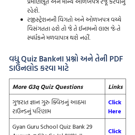
પ્રમાણભૂત અને માન્ય ઓળખપત્ર રજૂ કરવાનું
રહેશે.
રજીસ્ટ્રેશનની વિગતો અને ઓળખપત્ર વચ્ચે
વિસંગતતા હશે તો જે તે ઈનામનો લાભ જે-તે
સ્પર્ધકને મળવાપાત્ર થશે નહીં.
વધુ Quiz Bankના પ્રશ્નો અને તેની PDF
ડાઉનલોડ કરવા માટે
More G3q Quiz Questions
Links
ગુજરાત જ્ઞાન ગુરુ ક્વિઝનું આઠમા
Click
રાઉન્‍ડનું પરિણામ
Here
Gyan Guru School Quiz Bank 29
Click