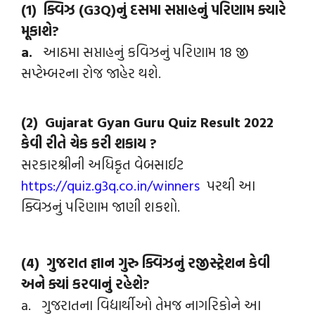
(1) ક્વિઝ (G3Q)નું દસમા સપ્તાહનું પરિણામ ક્યારે
મૂકાશે?
a.
આઠમા સપ્તાહનું કવિઝનું પરિણામ 18 જી
સપ્ટેમ્બરના રોજ જાહેર થશે.
(2) Gujarat Gyan Guru Quiz Result 2022
કેવી રીતે ચેક કરી શકાય ?
સરકારશ્રીની અધિકૃત વેબસાઈટ
https://quiz.g3q.co.in/winners
પરથી આ
ક્વિઝનું પરિણામ જાણી શકશો.
(4) ગુજરાત જ્ઞાન ગુરુ ક્વિઝનું રજીસ્ટ્રેશન કેવી
અને ક્યાં કરવાનું રહેશે?
a. ગુજરાતના વિદ્યાર્થીઓ તેમજ નાગરિકોને આ