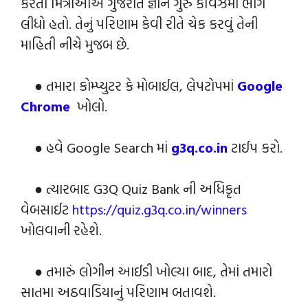
કરતા મિત્રોઓએ ગુજરાત જ્ઞાન ગુરુ કવિઝમાં ભાગ
લીધો હતો. તેનું પરિણામ કેવી રીતે ચેક કરવું તેની
માહિતી નીચે મુજબ છે.
● તમારા કોમ્પ્યુટર કે મોબાઈલ, લેપટોપમાં
Google
Chrome
ખોલો.
● હવે Google Search માં
g3q.co.in
ટાઈપ કરો.
● ત્યારબાદ G3Q Quiz Bank ની અધિકૃત
વેબસાઈટ
https://quiz.g3q.co.in/winners
ખોલવાની રહેશે.
● તમારું લોગીન આઈડી ખોલ્યા બાદ, તેમાં તમારો
સાતમા અઠવાડિયાનું પરિણામ બતાવશે.