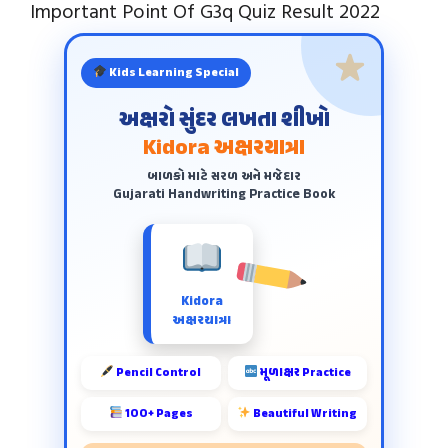
Important Point Of G3q Quiz Result 2022
Kids Learning Special
અક્ષરો સુંદર લખતા શીખો
Kidora અક્ષરયાત્રા
બાળકો માટે સરળ અને મજેદાર
Gujarati Handwriting Practice Book
Kidora
અક્ષરયાત્રા
Pencil Control
મૂળાક્ષર Practice
100+ Pages
Beautiful Writing