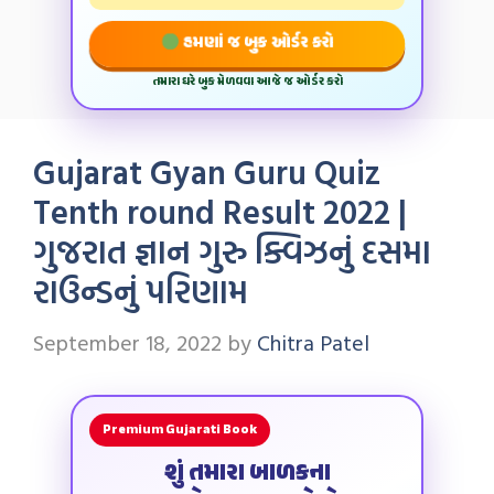
હમણાં જ બુક ઓર્ડર કરો
તમારા ઘરે બુક મેળવવા આજે જ ઓર્ડર કરો
Gujarat Gyan Guru Quiz
Tenth round Result 2022 |
ગુજરાત જ્ઞાન ગુરુ ક્વિઝનું દસમા
રાઉન્‍ડનું પરિણામ
September 18, 2022
by
Chitra Patel
Premium Gujarati Book
શું તમારા બાળકના