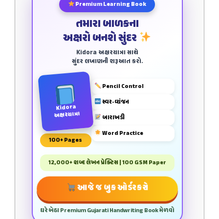
Premium Learning Book
તમારા બાળકના
અક્ષરો બનશે સુંદર
Kidora અક્ષરયાત્રા સાથે
સુંદર લખાણની શરૂઆત કરો.
Pencil Control
સ્વર-વ્યંજન
Kidora
અક્ષરયાત્રા
બારાખડી
Word Practice
100+ Pages
12,000+ શબ્દ લેખન પ્રેક્ટિસ | 100 GSM Paper
આજે જ બુક ઓર્ડર કરો
ઘરે બેઠા Premium Gujarati Handwriting Book મેળવો