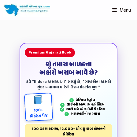
Menu
Premium Gujarati Book
શું તમારા બાળકના
અક્ષરો ખરાબ આવે છે?
હવે "Kidora અક્ષરયાત્રા" લાવ્યું છે, "બાળકોના અક્ષરો
સુંદર બનાવવા માટેની ઉત્તમ પ્રેક્ટીસ બુક."
પેન્‍સિલ કંટ્રોલ
✓
લાઈનનો અભ્યાસ & પ્રેક્ટિસ
✓
સ્વરો અને વ્યંજનોની પ્રેકટિસ
✓
100+
બારાખડીનો અભ્યાસ
✓
પ્રેક્ટિસ પેજ
100 GSM કાગળ, 12,000+ થી વધુ શબ્દ લેખનની
પ્રેક્ટિસ