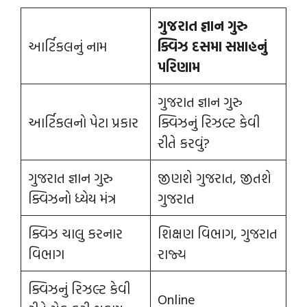
ગુજરાત જ્ઞાન ગુરુ
આર્ટિકલનું નામ
ક્વિઝ દસમા સપ્તાહનું
પરિણામ
ગુજરાત જ્ઞાન ગુરુ
આર્ટિકલનો પેટા પ્રકાર
ક્વિઝનું રિઝલ્ટ કેવી
રીતે કરવું?
ગુજરાત જ્ઞાન ગુરુ
જીણશે ગુજરાત, જીતશે
ક્વિઝનો ધ્યેય મંત્ર
ગુજરાત
ક્વિઝ ચાલુ કરનાર
શિક્ષણ વિભાગ, ગુજરાત
વિભાગ
રાજ્ય
ક્વિઝનું રિઝલ્ટ કેવી
Online