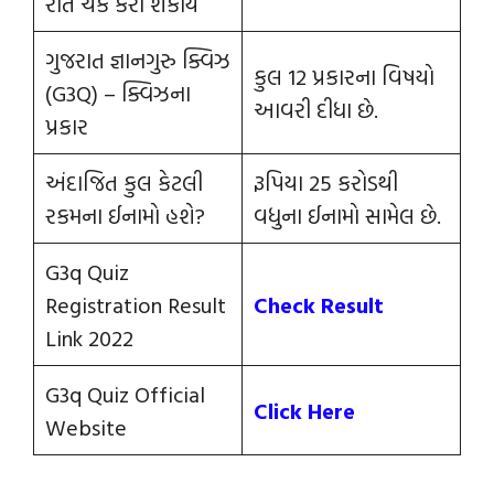
રીતે ચેક કરી શકાય
ગુજરાત જ્ઞાનગુરુ ક્વિઝ
કુલ 12 પ્રકારના વિષયો
(G3Q) – ક્વિઝના
આવરી દીધા છે.
પ્રકાર
અંદાજિત કુલ કેટલી
રૂપિયા 25 કરોડથી
રકમના ઈનામો હશે?
વધુના ઈનામો સામેલ છે.
G3q Quiz
Registration Result
Check Result
Link 2022
G3q Quiz Official
Click Here
Website