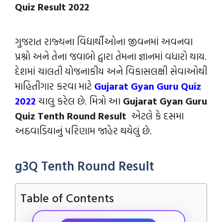
Quiz Result 2022
ગુજરાત રાજ્યના વિદ્યાર્થીઓના જીવનમાં અવનવા
પ્રશ્નો અને તેના જવાબો દ્વારા તેમના જ્ઞાનમાં વધારો થાય.
દેશમાં ચાલતી યોજનાકીય અને વિકાસલક્ષી સેવાઓથી
માહિતીગાર કરવા માટે
Gujarat Gyan Guru Quiz
2022
ચાલુ કરેલ છે. મિત્રો આ
Gujarat Gyan Guru
Quiz Tenth Round Result
એટલે કે દસમા
અઠવાડિયાનું પરિણામ જાહેર થયેલું છે.
g3Q Tenth Round Result
Table of Contents