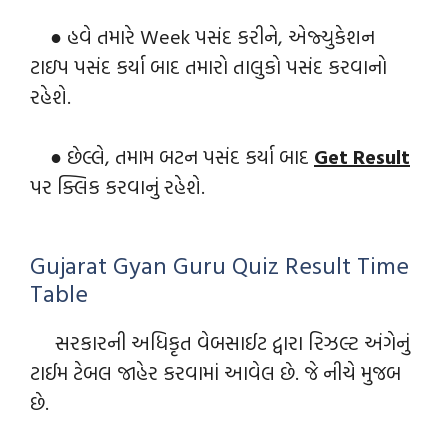
● હવે તમારે Week પસંદ કરીને, એજ્યુકેશન
ટાઇપ પસંદ કર્યા બાદ તમારો તાલુકો પસંદ કરવાનો
રહેશે.
● છેલ્લે, તમામ બટન પસંદ કર્યા બાદ
Get Result
પર ક્લિક કરવાનું રહેશે.
Gujarat Gyan Guru Quiz Result Time
Table
સરકારની અધિકૃત વેબસાઈટ દ્વારા રિઝલ્ટ અંગેનું
ટાઈમ ટેબલ જાહેર કરવામાં આવેલ છે. જે નીચે મુજબ
છે.