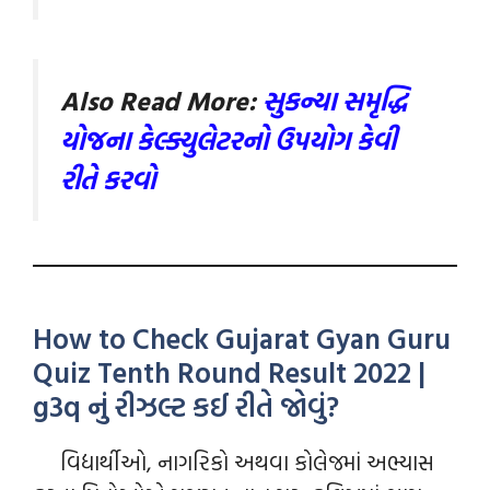
Also Read More:
સુકન્યા સમૃદ્ધિ
યોજના કેલ્ક્યુલેટરનો ઉપયોગ કેવી
રીતે કરવો
How to Check Gujarat Gyan Guru
Quiz Tenth Round Result 2022 |
g3q નું રીઝલ્ટ કઈ રીતે જોવું?
વિદ્યાર્થીઓ, નાગરિકો અથવા કોલેજમાં અભ્યાસ