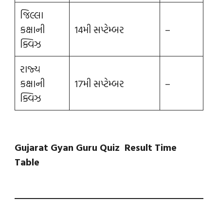
જિલ્લા
કક્ષાની
14મી સપ્ટેમ્બર
–
ક્વિઝ
રાજ્ય
કક્ષાની
17મી સપ્ટેમ્બર
–
ક્વિઝ
Gujarat Gyan Guru Quiz Result Time
Table