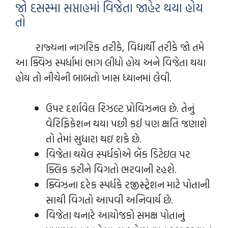
જો દસસ્મા સપ્તાહમાં વિજેતા જાહેર થયા હોય
તો
રાજ્યના નાગરિક તરીકે, વિદ્યાર્થી તરીકે જો તમે
આ ક્વિઝ સ્પર્ધામાં ભાગ લીધો હોય અને વિજેતા થયા
હોય તો નીચેની બાબતો ખાસ ધ્યાનમાં લેવી.
ઉપર દર્શાવેલ રિઝલ્ટ પ્રોવિઝનલ છે. તેનું
વેરિફિકેશન થયા પછી કઈ પણ ક્ષતિ જણાશે
તો તેમાં સુધારા થઇ શકે છે.
વિજેતા થયેલ સ્પર્ધકોએ બેંક ડિટેઇલ પર
ક્લિક કરીને વિગતો ભરવાની રહશે.
ક્વિઝના દરેક સ્પર્ધકે રજીસ્ટ્રેશન માટે પોતાની
સાચી વિગતો આપવી અનિવાર્ય છે.
વિજેતા થનારે આયોજકો સમક્ષ પોતાનું