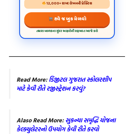
12,000+ શબ્દ લેખનની પ્રેક્ટિસ
હવે જ બુક મેળવો
તમારા બાળકના સુંદર અક્ષરોની શરૂઆત આજે કરો
Read More:
ડિજીટલ ગુજરાત સ્કોલરશીપ
માટે કેવી રીતે રજીસ્ટ્રેશન કરવું?
Alaso Read More:
સુકન્યા સમૃદ્ધિ યોજના
કેલ્ક્યુલેટરનો ઉપયોગ કેવી રીતે કરવો