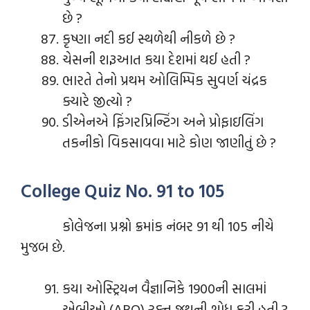
છે ?
કૃષ્ણા નદી કઈ સ્થળેથી નીકળે છે ?
ચેસની શરૂઆત કયા દેશમાં થઈ હતી ?
ભારતે તેનો પ્રથમ ઓલિમ્પિક સુવર્ણ ચંદ્રક
ક્યારે જીત્યો ?
ડીએનએ ફિંગરપ્રિન્ટિંગ અને પ્રોફાઇલિંગ
તકનીકો વિકસાવવા માટે કોણ જાણીતું છે ?
College Quiz No. 91 to 105
કોલેજના પ્રશ્નો ક્રમાંક નંબર 91 થી 105 નીચે
મુજબ છે.
કયા ઓસ્ટ્રિયન વૈજ્ઞાનિકે 1900ની સાલમાં
એબીઓ (ABO) રક્ત જૂથની શોધ કરી હતી ?