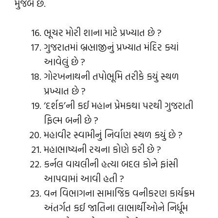
મુજબ છે.
ભૂચર મોરી શાના માટે પ્રખ્યાત છે ?
ગુજરાતમાં બ્રહ્માજીનું પ્રખ્યાત મંદિર ક્યાં
આવેલું છે ?
ગોરખનાથની તપોભૂમિ તરીકે કયું સ્થળ
પ્રખ્યાત છે ?
‘દર્શક’ની કઈ મહાન પ્રેમકથા પરથી ગુજરાતી
ફિલ્મ બની છે ?
મહાવીર સ્વામીનું નિર્વાણ સ્થળ કયું છે ?
મહાભાષ્યની રચના કોણે કરી છે ?
કર્નલ વાયલીની હત્યા બદલ કોને ફાંસી
આપવામાં આવી હતી ?
વન વિભાગના સામાજિક વનીકરણ કાર્યક્રમ
અંતર્ગત કઈ જાતિના લાભાર્થીઓને નિર્ધૂમ