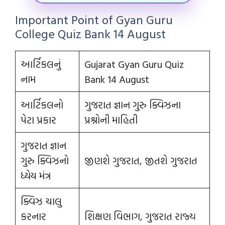
Important Point of Gyan Guru
College Quiz Bank 14 August
આર્ટિકલનું
Gujarat Gyan Guru Quiz
નામ
Bank 14 August
આર્ટિકલનો
ગુજરાત જ્ઞાન ગુરુ ક્વિઝના
પેટા પ્રકાર
પ્રશ્નોની માહિતી
ગુજરાત જ્ઞાન
ગુરુ ક્વિઝનો
જીણશે ગુજરાત, જીતશે ગુજરાત
ધ્યેય મંત્ર
ક્વિઝ ચાલુ
કરનાર
શિક્ષણ વિભાગ, ગુજરાત રાજ્ય