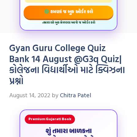
હમણાં જ બુક ઓર્ડર કરો
તમારા ઘરે બુક મેળવવા આજે જ ઓર્ડર કરો
Gyan Guru College Quiz
Bank 14 August @G3q Quiz|
કોલેજના વિદ્યાર્થીઓ માટે ક્વિઝના
પ્રશ્નો
August 14, 2022
by
Chitra Patel
Premium Gujarati Book
શું તમારા બાળકના