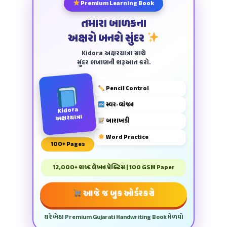
Premium Learning Book
તમારા બાળકના
અક્ષરો બનશે સુંદર
Kidora અક્ષરયાત્રા સાથે
સુંદર લખાણની શરૂઆત કરો.
Pencil Control
સ્વર-વ્યંજન
Kidora
અક્ષરયાત્રા
બારાખડી
Word Practice
100+ Pages
12,000+ શબ્દ લેખન પ્રેક્ટિસ | 100 GSM Paper
આજે જ બુક ઓર્ડર કરો
ઘરે બેઠા Premium Gujarati Handwriting Book મેળવો