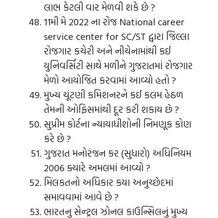
લાભ કેટલી વાર મેળવી શકે છે ?
11મી મે 2022 ના રોજ National career
service center for SC/ST દ્વારા જિલ્લા
રોજગાર કચેરી અને નીચેનામાંથી કઈ
યુનિવર્સિટી સાથે મળીને ગુજરાતમાં રોજગાર
મેળો આયોજિત કરવામાં આવ્યો હતો ?
મુખ્ય ચૂંટણી કમિશનરને કઈ કલમ હેઠળ
તેમની ઓફિસમાંથી દૂર કરી શકાય છે ?
સુપ્રીમ કોર્ટના ન્યાયાધીશોની નિમણૂક કોણ
કરે છે ?
ગુજરાત મનોરંજન કર (સુધારો) અધિનિયમ
2006 ક્યારે અમલમાં આવ્યો ?
મિલકતનો અધિકાર કયા અનુચ્છેદમાં
સમાવવામાં આવે છે ?
ભારતનુ સેન્ટ્રલ ઝોનલ કાઉન્સિલનું મુખ્ય