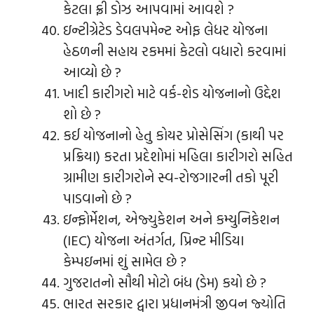
કેટલા ફ્રી ડોઝ આપવામાં આવશે ?
ઇન્ટીગ્રેટેડ ડેવલપમેન્ટ ઓફ લેધર યોજના
હેઠળની સહાય રકમમાં કેટલો વધારો કરવામાં
આવ્યો છે ?
ખાદી કારીગરો માટે વર્ક-શેડ યોજનાનો ઉદ્દેશ
શો છે ?
કઈ યોજનાનો હેતુ કોયર પ્રોસેસિંગ (કાથી પર
પ્રક્રિયા) કરતા પ્રદેશોમાં મહિલા કારીગરો સહિત
ગ્રામીણ કારીગરોને સ્વ-રોજગારની તકો પૂરી
પાડવાનો છે ?
ઇન્ફોર્મેશન, એજ્યુકેશન અને કમ્યુનિકેશન
(IEC) યોજના અંતર્ગત, પ્રિન્ટ મીડિયા
કેમ્પઇનમાં શું સામેલ છે ?
ગુજરાતનો સૌથી મોટો બંધ (ડેમ) કયો છે ?
ભારત સરકાર દ્વારા પ્રધાનમંત્રી જીવન જ્યોતિ