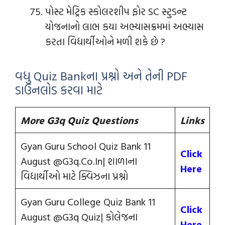
પોસ્ટ મેટ્રિક સ્કોલરશીપ ફોર SC સ્ટુડન્ટ
યોજનાનો લાભ કયા અભ્યાસક્રમમાં અભ્યાસ
કરતા વિદ્યાર્થીઓને મળી શકે છે ?
વધુ Quiz Bankના પ્રશ્નો અને તેની PDF
ડાઉનલોડ કરવા માટે
More G3q Quiz Questions
Links
Gyan Guru School Quiz Bank 11
Click
August @G3q.Co.In| શાળાના
Here
વિદ્યાર્થીઓ માટે ક્વિઝના પ્રશ્નો
Gyan Guru College Quiz Bank 11
Click
August @G3q Quiz| કોલેજના
Here