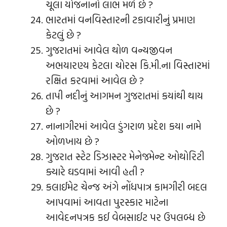
ચૂલા યોજનાનો લાભ મળે છે ?
ભારતમાં વનવિસ્તારની ટકાવારીનું પ્રમાણ
કેટલું છે ?
ગુજરાતમાં આવેલ થોળ વન્યજીવન
અભયારણ્ય કેટલા ચોરસ કિ.મી.ના વિસ્તારમાં
રક્ષિત કરવામાં આવેલ છે ?
તાપી નદીનું આગમન ગુજરાતમાં કયાંથી થાય
છે ?
નાનાગીરમાં આવેલ ડુંગરાળ પ્રદેશ કયા નામે
ઓળખાય છે ?
ગુજરાત સ્ટેટ ડિઝાસ્ટર મેનેજમેન્ટ ઓથોરિટી
ક્યારે ઘડવામાં આવી હતી ?
કલાઈમેટ ચેન્જ અંગે નોંધપાત્ર કામગીરી બદલ
આપવામાં આવતા પુરસ્કાર માટેના
આવેદનપત્રક કઈ વેબસાઈટ પર ઉપલબ્ધ છે