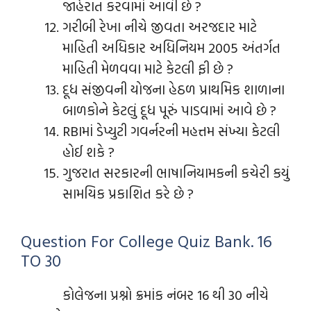
જાહેરાત કરવામાં આવી છે ?
ગરીબી રેખા નીચે જીવતા અરજદાર માટે
માહિતી અધિકાર અધિનિયમ 2005 અંતર્ગત
માહિતી મેળવવા માટે કેટલી ફી છે ?
દૂધ સંજીવની યોજના હેઠળ પ્રાથમિક શાળાના
બાળકોને કેટલું દૂધ પૂરું પાડવામાં આવે છે ?
RBIમાં ડેપ્યુટી ગવર્નરની મહત્તમ સંખ્યા કેટલી
હોઈ શકે ?
ગુજરાત સરકારની ભાષાનિયામકની કચેરી કયું
સામયિક પ્રકાશિત કરે છે ?
Question For College Quiz Bank. 16
TO 30
કોલેજના પ્રશ્નો ક્રમાંક નંબર 16 થી 30 નીચે