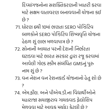
દિવ્યાંગજનોના સશક્તિકરણની ખાતરી કરવા
માટે સક્ષમ વાતાવરણ બનાવવાની યોજના કઈ
છે ?
ધોરણ 6થી 10માં ભણતા SERO પોઝિટિવ
બાળકોને SERO પોઝિટિવ શિષ્યવૃત્તિ યોજના
હેઠળ શું લાભ મળવાપાત્ર છે ?
સોનાની આયાત પરની દેશની નિર્ભરતા
ઘટાડવા માટે ભારત સરકાર દ્વારા રજૂ કરવામાં
આવેલી ગોલ્ડ સ્કીમ સંબંધિત GMSનું પુરુ
નામ શું છે ?
વન નેશન વન રેશનકાર્ડ યોજનાનો હેતુ શો છે
?
એમ.ફીલ. અને પીએચ.ડી.ના વિદ્યાર્થીઓને
મહારાજા સયાજીરાવ ગાયકવાડ ફેલોશિપ
મેળવવા માટે આવક મર્યાદા કેટલી છે ?