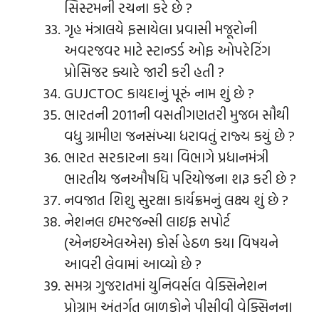
સિસ્ટમની રચના કરે છે ?
ગૃહ મંત્રાલયે ફસાયેલા પ્રવાસી મજૂરોની
અવરજવર માટે સ્ટાન્ડર્ડ ઓફ ઓપરેટિંગ
પ્રોસિજર ક્યારે જારી કરી હતી ?
GUJCTOC કાયદાનું પૂરું નામ શું છે ?
ભારતની 2011ની વસતીગણતરી મુજબ સૌથી
વધુ ગ્રામીણ જનસંખ્યા ધરાવતું રાજ્ય કયું છે ?
ભારત સરકારના કયા વિભાગે પ્રધાનમંત્રી
ભારતીય જનઔષધિ પરિયોજના શરૂ કરી છે ?
નવજાત શિશુ સુરક્ષા કાર્યક્રમનું લક્ષ્ય શું છે ?
નેશનલ ઇમરજન્સી લાઇફ સપોર્ટ
(એનઇએલએસ) કોર્સ હેઠળ કયા વિષયને
આવરી લેવામાં આવ્યો છે ?
સમગ્ર ગુજરાતમાં યુનિવર્સલ વેક્સિનેશન
પ્રોગ્રામ અંતર્ગત બાળકોને પીસીવી વેક્સિનના