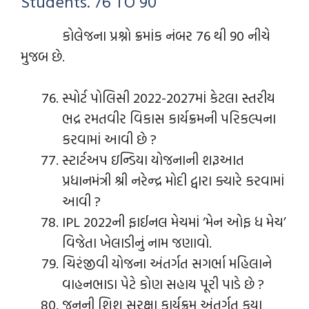
Students. 76 TO 90
કોલેજના પ્રશ્નો ક્રમાંક નંબર 76 થી 90 નીચે
મુજબ છે.
સ્પોર્ટ પોલિસી 2022-2027માં કેટલા સ્તરીય
ભદ્ર રમતવીર વિકાસ કાર્યક્રમની પરિકલ્પના
કરવામાં આવી છે ?
સ્ટાર્ટઅપ ઇન્ડિયા યોજનાની શરૂઆત
પ્રધાનમંત્રી શ્રી નરેન્દ્ર મોદી દ્વારા ક્યારે કરવામાં
આવી ?
IPL 2022ની ફાઈનલ મેચમાં ‘મેન ઓફ ધ મેચ’
વિજેતા ખેલાડીનું નામ જણાવો.
ચિરંજીવી યોજના અંતર્ગત સગર્ભા મહિલાને
વાહનભાડા પેટે કોણ સહાય પૂરી પાડે છે ?
જનની શિશુ સુરક્ષા કાર્યક્રમ અંતર્ગત કયા