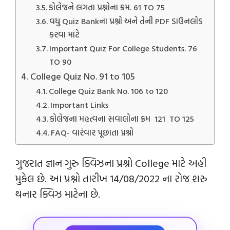
કોલેજને લગતા પ્રશ્નોના ક્રમ. 61 TO 75
વધુ Quiz Bankના પ્રશ્નો અને તેની PDF ડાઉનલોડ
કરવા માટે
Important Quiz For College Students. 76
TO 90
College Quiz No. 91 to 105
College Quiz Bank No. 106 to 120
Important Links
કોલેજના મહત્વના સવાલોના ક્રમ 121 TO 125
FAQ- વારંવાર પૂછાતા પ્રશ્નો
ગુજરાત જ્ઞાન ગુરુ ક્વિઝના પ્રશ્નો College માટે અહી
મુકેલ છે. આ પ્રશ્નો તારીખ 14/08/2022 ના રોજ શરુ
થનાર ક્વિઝ માટેના છે.