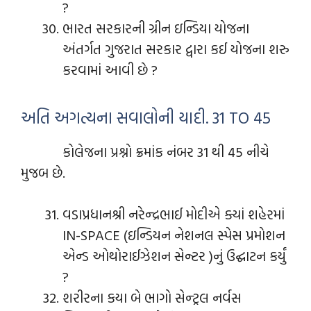
?
ભારત સરકારની ગ્રીન ઇન્ડિયા યોજના
અંતર્ગત ગુજરાત સરકાર દ્વારા કઈ યોજના શરુ
કરવામાં આવી છે ?
અતિ અગત્યના સવાલોની યાદી. 31 TO 45
કોલેજના પ્રશ્નો ક્રમાંક નંબર 31 થી 45 નીચે
મુજબ છે.
વડાપ્રધાનશ્રી નરેન્દ્રભાઈ મોદીએ ક્યાં શહેરમાં
IN-SPACE (ઇન્ડિયન નેશનલ સ્પેસ પ્રમોશન
એન્ડ ઓથોરાઈઝેશન સેન્ટર )નું ઉદ્ઘાટન કર્યું
?
શરીરના કયા બે ભાગો સેન્ટ્રલ નર્વસ