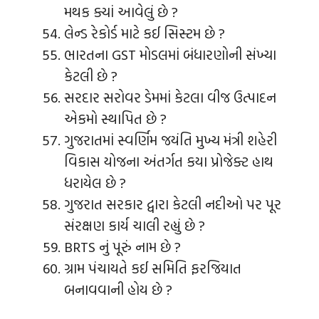
મથક ક્યાં આવેલું છે ?
લેન્ડ રેકોર્ડ માટે કઈ સિસ્ટમ છે ?
ભારતના GST મોડલમાં બંધારણોની સંખ્યા
કેટલી છે ?
સરદાર સરોવર ડેમમાં કેટલા વીજ ઉત્પાદન
એકમો સ્થાપિત છે ?
ગુજરાતમાં સ્વર્ણિમ જયંતિ મુખ્ય મંત્રી શહેરી
વિકાસ યોજના અંતર્ગત કયા પ્રોજેક્ટ હાથ
ધરાયેલ છે ?
ગુજરાત સરકાર દ્વારા કેટલી નદીઓ પર પૂર
સંરક્ષણ કાર્ય ચાલી રહ્યું છે ?
BRTS નું પૂરું નામ છે ?
ગ્રામ પંચાયતે કઈ સમિતિ ફરજિયાત
બનાવવાની હોય છે ?