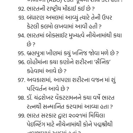
ભારતની રાષ્ટ્રીય મીઠાઈ કઈ છે ?
બંધારણ અમલમાં આવ્યું ત્યારે તેની ઉપર
કેટલી કલમો લખવામાં આવી હતી ?
ભારતમાં બોક્સાઈટ મુખ્યત્વે નીચેનામાંથી કયા
છે ?
બ્રહ્મપુત્રા ખીણમાં કયું ખનિજ જોવા મળે છે ?
લોહીમાંના કયા કણોને શરીરના ‘સૈનિક’
કહેવામાં આવે છે ?
અવકાશમાં, આપણા શરીરના વજન માં શું
પરિવર્તન આવે છે ?
ડૉ. ચંદ્રશેખર વેંકટરામનને કયા વર્ષે ભારત
રત્નથી સન્માનિત કરવામાં આવ્યા હતા ?
ભારત સરકાર દ્વારા ૨૦૨૧માં મિથિલા
પેઇન્ટિંગ માટે નીચેનામાંથી કોને પદ્મશ્રીથી