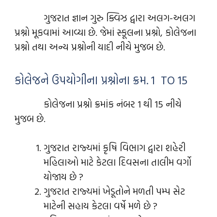
ગુજરાત જ્ઞાન ગુરુ ક્વિઝ દ્વારા અલગ-અલગ
પ્રશ્નો મૂકવામાં આવ્યા છે. જેમાં સ્કૂલના પ્રશ્નો, કોલેજના
પ્રશ્નો તથા અન્ય પ્રશ્નોની યાદી નીચે મુજબ છે.
કોલેજને ઉપયોગીના પ્રશ્નોના ક્રમ. 1 TO 15
કોલેજના પ્રશ્નો ક્રમાંક નંબર 1 થી 15 નીચે
મુજબ છે.
ગુજરાત રાજ્યમાં કૃષિ વિભાગ દ્વારા શહેરી
મહિલાઓ માટે કેટલા દિવસના તાલીમ વર્ગો
યોજાય છે ?
ગુજરાત રાજ્યમાં ખેડૂતોને મળતી પમ્પ સેટ
માટેની સહાય કેટલા વર્ષે મળે છે ?