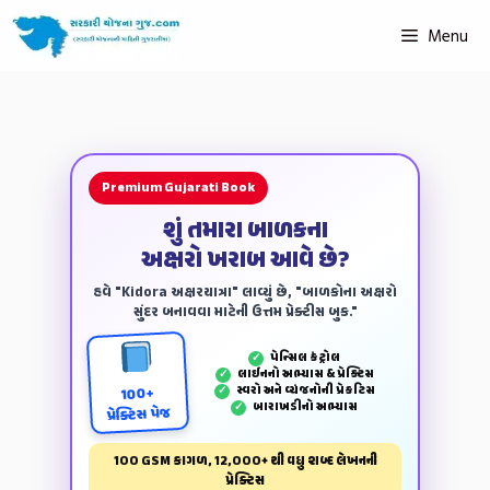
Menu
Premium Gujarati Book
શું તમારા બાળકના
અક્ષરો ખરાબ આવે છે?
હવે "Kidora અક્ષરયાત્રા" લાવ્યું છે, "બાળકોના અક્ષરો
સુંદર બનાવવા માટેની ઉત્તમ પ્રેક્ટીસ બુક."
પેન્‍સિલ કંટ્રોલ
✓
લાઈનનો અભ્યાસ & પ્રેક્ટિસ
✓
સ્વરો અને વ્યંજનોની પ્રેકટિસ
✓
100+
બારાખડીનો અભ્યાસ
✓
પ્રેક્ટિસ પેજ
100 GSM કાગળ, 12,000+ થી વધુ શબ્દ લેખનની
પ્રેક્ટિસ