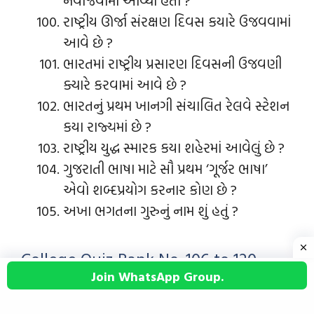
નવાજવામાં આવ્યાં હતાં ?
રાષ્ટ્રીય ઊર્જા સંરક્ષણ દિવસ કયારે ઉજવવામાં
આવે છે ?
ભારતમાં રાષ્ટ્રીય પ્રસારણ દિવસની ઉજવણી
ક્યારે કરવામાં આવે છે ?
ભારતનું પ્રથમ ખાનગી સંચાલિત રેલવે સ્ટેશન
કયા રાજ્યમાં છે ?
રાષ્ટ્રીય યુદ્ધ સ્મારક કયા શહેરમાં આવેલું છે ?
ગુજરાતી ભાષા માટે સૌ પ્રથમ ‘ગૂર્જર ભાષા’
એવો શબ્દપ્રયોગ કરનાર કોણ છે ?
અખા ભગતના ગુરુનું નામ શું હતું ?
College Quiz Bank No. 106 to 120
Join WhatsApp Group.
કોલેજના પ્રશ્નો ક્રમાંક નંબર 106 થી 120 નીચે