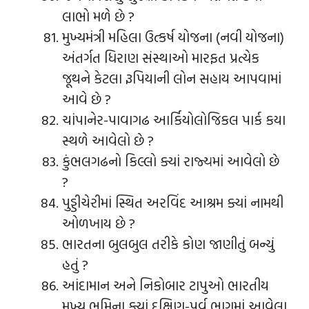
લાભો મળે છે ?
મુખ્યમંત્રી મહિલા ઉત્કર્ષ યોજના (નવી યોજના)
અંતર્ગત ધિરાણ સંસ્થાઓ મારફત પ્રત્યેક
જૂથને કેટલા રૂપિયાની લોન સહાય આપવામાં
આવે છે ?
ચાંપાનેર-પાવાગઢ આર્કિયોલોજિકલ પાર્ક કયા
સ્થળે આવેલો છે ?
કુંભલગઢનો કિલ્લો ક્યાં રાજ્યમાં આવેલો છે
?
પુડ્ડીચેરીમાં સ્થિત અરવિંદ આશ્રમ ક્યાં નામથી
ઓળખાય છે ?
ભારતના બુલબુલ તરીકે કોણ જાણીતું બન્યું
હતું ?
આંદામાન અને નિકોબાર ટાપુઓ ભારતીય
મુખ્ય ભૂમિના ક્યાં દક્ષિણ-પૂર્વ ભાગમાં આવેલા