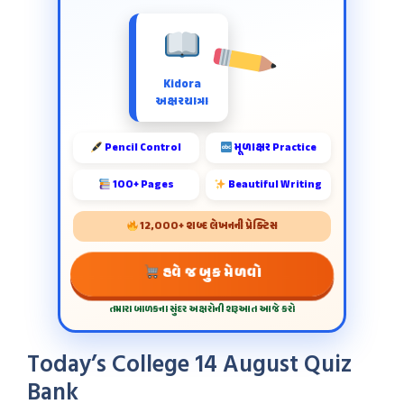
Kidora
અક્ષરયાત્રા
Pencil Control
મૂળાક્ષર Practice
100+ Pages
Beautiful Writing
12,000+ શબ્દ લેખનની પ્રેક્ટિસ
હવે જ બુક મેળવો
તમારા બાળકના સુંદર અક્ષરોની શરૂઆત આજે કરો
Today’s College 14 August Quiz
Bank