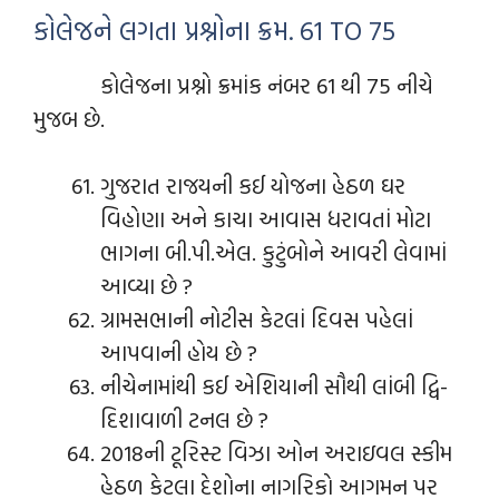
કોલેજને લગતા પ્રશ્નોના ક્રમ. 61 TO 75
કોલેજના પ્રશ્નો ક્રમાંક નંબર 61 થી 75 નીચે
મુજબ છે.
ગુજરાત રાજયની કઈ યોજના હેઠળ ઘર
વિહોણા અને કાચા આવાસ ધરાવતાં મોટા
ભાગના બી.પી.એલ. કુટુંબોને આવરી લેવામાં
આવ્યા છે ?
ગ્રામસભાની નોટીસ કેટલાં દિવસ પહેલાં
આપવાની હોય છે ?
નીચેનામાંથી કઈ એશિયાની સૌથી લાંબી દ્વિ-
દિશાવાળી ટનલ છે ?
2018ની ટૂરિસ્ટ વિઝા ઓન અરાઇવલ સ્કીમ
હેઠળ કેટલા દેશોના નાગરિકો આગમન પર