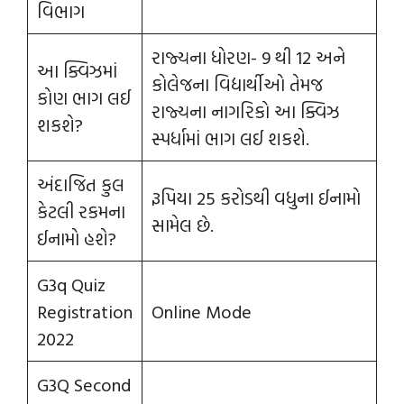
વિભાગ
રાજ્યના ધોરણ- 9 થી 12 અને
આ ક્વિઝમાં
કોલેજના વિદ્યાર્થીઓ તેમજ
કોણ ભાગ લઈ
રાજ્યના નાગરિકો આ ક્વિઝ
શકશે?
સ્પર્ધામાં ભાગ લઈ શકશે.
અંદાજિત કુલ
રૂપિયા 25 કરોડથી વધુના ઈનામો
કેટલી રકમના
સામેલ છે.
ઈનામો હશે?
G3q Quiz
Registration
Online Mode
2022
G3Q Second