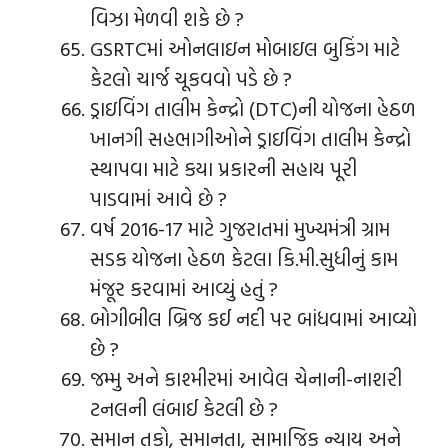
વિઝા મેળવી શકે છે ?
GSRTCમાં ઓનલાઇન મોબાઇલ બુકિંગ માટે
કેટલો ચાર્જ ચૂકવવો પડે છે ?
ડ્રાઇવિંગ તાલીમ કેન્દ્રો (DTC)ની યોજના હેઠળ
ખાનગી સહભાગીઓને ડ્રાઇવિંગ તાલીમ કેન્દ્રો
સ્થાપવા માટે કયા પ્રકારની સહાય પૂરી
પાડવામાં આવે છે ?
વર્ષ 2016-17 માટે ગુજરાતમાં મુખ્યમંત્રી ગ્રામ
સડક યોજના હેઠળ કેટલા કિ.મી.સુધીનું કામ
મંજૂર કરવામાં આવ્યું હતું ?
બોગીબીલ બ્રિજ કઈ નદી પર બાંધવામાં આવ્યો
છે ?
જમ્મુ અને કાશ્મીરમાં આવેલ ચેનાની-નાશરી
ટનલની લંબાઈ કેટલી છે ?
સમાન તકો, સમાનતા, સામાજિક ન્યાય અને