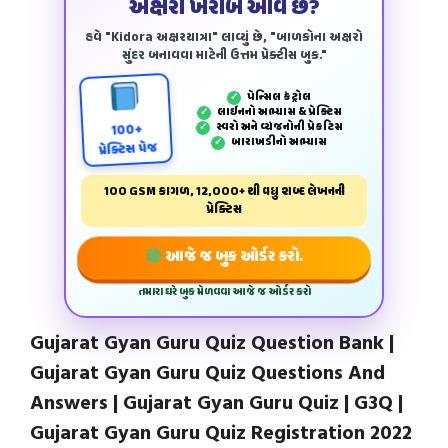
અક્ષરો ખરાબ આવે છે?
હવે "Kidora અક્ષરયાત્રા" લાવ્યું છે, "બાળકોના અક્ષરો
સુંદર બનાવવા માટેની ઉત્તમ પ્રેક્ટીસ બુક."
પેન્‍સિલ કંટ્રોલ
✓
લાઈનનો અભ્યાસ & પ્રેક્ટિસ
✓
સ્વરો અને વ્યંજનોની પ્રેકટિસ
✓
100+
બારાખડીનો અભ્યાસ
✓
પ્રેક્ટિસ પેજ
100 GSM કાગળ, 12,000+ થી વધુ શબ્દ લેખનની
પ્રેક્ટિસ
આજે જ બુક ઓર્ડર કરો.
તમારા ઘરે બુક મેળવવા આજે જ ઓર્ડર કરો
Gujarat Gyan Guru Quiz Question Bank |
Gujarat Gyan Guru Quiz Questions And
Answers | Gujarat Gyan Guru Quiz | G3Q |
Gujarat Gyan Guru Quiz Registration 2022