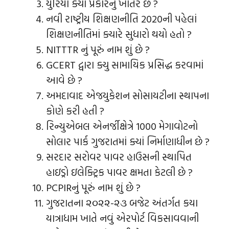
યુરિયા ક્યા પ્રકારનું ખાતર છે ?
નવી રાષ્ટ્રીય શિક્ષણનીતિ 2020ની પહેલાં
શિક્ષણનીતિમાં ક્યારે સુધારો થયો હતો ?
NITTTR નું પૂરું નામ શું છે ?
GCERT દ્વારા ક્યુ સામાયિક પ્રસિદ્ધ કરવામાં
આવે છે ?
અમદાવાદ એજયુકેશન સોસાયટીના સ્થાપના
કોણે કરી હતી ?
રિન્યુએબલ એનર્જીક્ષેત્રે 1000 મેગાવોટનો
સોલાર પાર્ક ગુજરાતમાં ક્યાં નિર્માણાધીન છે ?
સરદાર સરોવર પાવર હાઉસની સ્થાપિત
હાઇડ્રો ઇલેક્ટ્રિક પાવર ક્ષમતા કેટલી છે ?
PCPIRનું પૂરું નામ શું છે ?
ગુજરાતના ૨૦૨૨-૨૩ બજેટ અંતર્ગત કયા
યાત્રાધામ ખાતે નવું એરપોર્ટ વિકસાવવાની