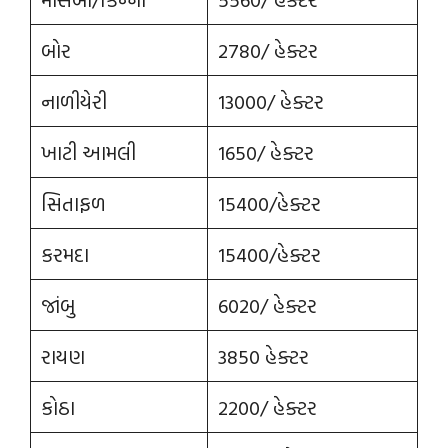
બોર
2780/ હેક્ટર
નાળીયેરી
13000/ હેક્ટર
ખાટી આમલી
1650/ હેક્ટર
સિતાફળ
15400/હેક્ટર
કરમદા
15400/હેક્ટર
જાંબુ
6020/ હેક્ટર
રાયણ
3850 હેક્ટર
કોઠા
2200/ હેક્ટર