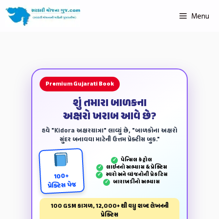
Menu
Premium Gujarati Book
શું તમારા બાળકના
અક્ષરો ખરાબ આવે છે?
હવે "Kidora અક્ષરયાત્રા" લાવ્યું છે, "બાળકોના અક્ષરો
સુંદર બનાવવા માટેની ઉત્તમ પ્રેક્ટીસ બુક."
પેન્‍સિલ કંટ્રોલ
✓
લાઈનનો અભ્યાસ & પ્રેક્ટિસ
✓
સ્વરો અને વ્યંજનોની પ્રેકટિસ
✓
100+
બારાખડીનો અભ્યાસ
✓
પ્રેક્ટિસ પેજ
100 GSM કાગળ, 12,000+ થી વધુ શબ્દ લેખનની
પ્રેક્ટિસ