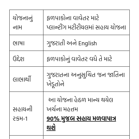
યોજનાનું
ફળપાકોના વાવેતર માટે
નામ
પ્લાન્ટીંગ મટીરીયલમાં સહાય યોજના
ભાષા
ગુજરાતી અને English
ઉદ્દેશ
ફળપાકોનું વાવેતર વધે તે માટે
ગુજરાતના અનુસુચિત જન જાતિના
લાભાર્થી
ખેડૂતોને
આ યોજના હેઠળ માન્ય થયેલ
સહાયની
ખર્ચના મહત્તમ
રકમ-1
90% મુજબ સહાય મળવાપાત્ર
થશે