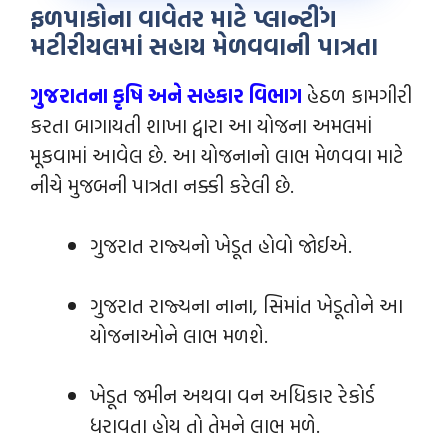
ફળપાકોના વાવેતર માટે પ્લાન્ટીંગ
મટીરીયલમાં સહાય મેળવવાની પાત્રતા
ગુજરાતના કૃષિ અને સહકાર વિભાગ
હેઠળ કામગીરી
કરતા બાગાયતી શાખા દ્વારા આ યોજના અમલમાં
મૂકવામાં આવેલ છે. આ યોજનાનો લાભ મેળવવા માટે
નીચે મુજબની પાત્રતા નક્કી કરેલી છે.
ગુજરાત રાજ્યનો ખેડૂત હોવો જોઈએ.
ગુજરાત રાજ્યના નાના, સિમાંત ખેડૂતોને આ
યોજનાઓને લાભ મળશે.
ખેડૂત જમીન અથવા વન અધિકાર રેકોર્ડ
ધરાવતા હોય તો તેમને લાભ મળે.