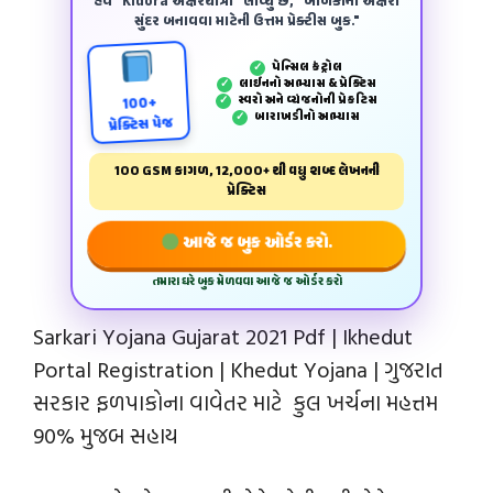
હવે "Kidora અક્ષરયાત્રા" લાવ્યું છે, "બાળકોના અક્ષરો
સુંદર બનાવવા માટેની ઉત્તમ પ્રેક્ટીસ બુક."
પેન્‍સિલ કંટ્રોલ
✓
લાઈનનો અભ્યાસ & પ્રેક્ટિસ
✓
સ્વરો અને વ્યંજનોની પ્રેકટિસ
✓
100+
બારાખડીનો અભ્યાસ
✓
પ્રેક્ટિસ પેજ
100 GSM કાગળ, 12,000+ થી વધુ શબ્દ લેખનની
પ્રેક્ટિસ
આજે જ બુક ઓર્ડર કરો.
તમારા ઘરે બુક મેળવવા આજે જ ઓર્ડર કરો
Sarkari Yojana Gujarat 2021 Pdf | Ikhedut
Portal Registration | Khedut Yojana | ગુજરાત
સરકાર ફળપાકોના વાવેતર માટે કુલ ખર્ચના મહત્તમ
90% મુજબ સહાય