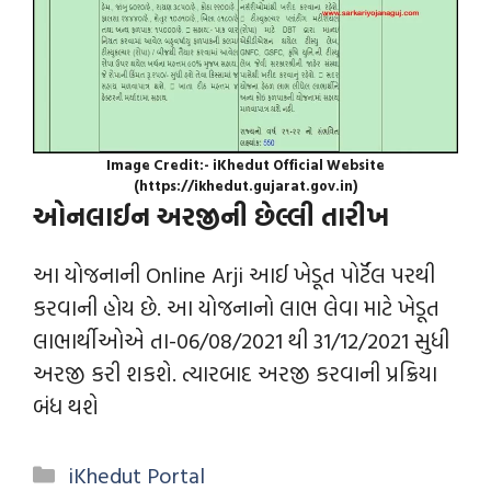
Image Credit:- iKhedut Official Website
(https://ikhedut.gujarat.gov.in)
ઓનલાઈન અરજીની છેલ્લી તારીખ
આ યોજનાની Online Arji આઈ ખેડૂત પોર્ટૅલ પરથી
કરવાની હોય છે. આ યોજનાનો લાભ લેવા માટે ખેડૂત
લાભાર્થીઓએ તા-06/08/2021 થી 31/12/2021 સુધી
અરજી કરી શકશે. ત્યારબાદ અરજી કરવાની પ્રક્રિયા
બંધ થશે
iKhedut Portal