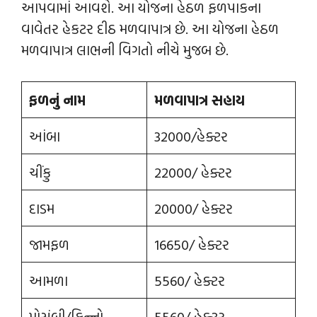
આપવામાં આવશે. આ યોજના હેઠળ ફળપાકના
વાવેતર હેકટર દીઠ મળવાપાત્ર છે. આ યોજના હેઠળ
મળવાપાત્ર લાભની વિગતો નીચે મુજબ છે.
ફળનું નામ
મળવાપાત્ર સહાય
આંબા
32000/હેક્ટર
ચીંકુ
22000/ હેક્ટર
દાડમ
20000/ હેક્ટર
જામફળ
16650/ હેક્ટર
આમળા
5560/ હેક્ટર
મોસંબી/કિન્નો
5560/ હેક્ટર