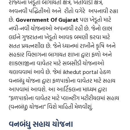
રાજ્યના ખેડૂતો બાગાયતી ક્ષેત્રે, ખેતીવાડી ક્ષેત્રે,
અવનવી પદ્ધિતીઓ અને રીતો વગેરે અપનાવી રહ્યા
છે.
Government Of Gujarat
પણ ખેડૂતો માટે
નવી-નવી યોજનાઓ અપનાવી રહી છે. જેનો લાભ
લઈને ગુજરાતના ખેડૂતો આવક બમણી કરવા માટે
સતત પ્રયત્નશીલ છે. જેને ધ્યાનમાં રાખીને કૃષિ અને
સહકાર વિભાગના બાગાયત શાખા દ્વારા ફળો અને
શાકભાજીના વાવેતર માટે સબસીડી યોજનાઓ
ચલાવવામાં આવે છે. જેમાં ikhedut portal હેઠળ
વનબંધુ યોજના દ્વારા ફળપાકોના વાવેતર માટે સહાય
આપવામાં આવશે. આ આર્ટિકલના માધ્યમ દ્વારા
“ફળપાકોના વાવેતર માટે પ્લાન્ટીંગ મટીરીયલમાં સહાય
(વનબંધુ) યોજના” વિશે માહિતી મેળવીશું.
વનબંધુ સહાય યોજના