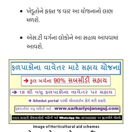
ખેડૂતોને ફક્ત જ વાર આ યોજનાનો લાભ
મળશે.
એસ.ટી વર્ગના લોકોને આ સહાય આપવામાં
આવશે.
Image of Horticultural aid schemes