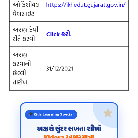
ઓફિશીયલ
https://ikhedut.gujarat.gov.in/
વેબસાઈટ
અરજી કેવી
Click કરો.
રીતે કરવી
અરજી
કરવાની
31/12/2021
છેલ્લી
તારીખ
Kids Learning Special
અક્ષરો સુંદર લખતા શીખો