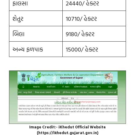
ફાલસા
24440/ હેક્ટર
શેતુર
10710/ હેક્ટર
બિલા
9180/ હેક્ટર
અન્ય ફળપાક
15000/ હેક્ટર
Image Credit:- iKhedut Official Website
(https://ikhedut.gujarat.gov.in)