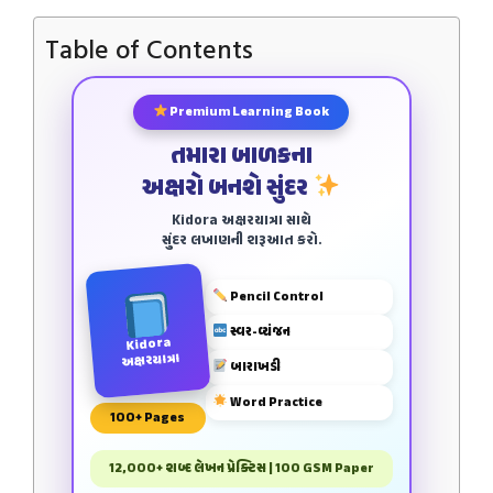
Table of Contents
Premium Learning Book
તમારા બાળકના
અક્ષરો બનશે સુંદર
Kidora અક્ષરયાત્રા સાથે
સુંદર લખાણની શરૂઆત કરો.
Pencil Control
સ્વર-વ્યંજન
Kidora
અક્ષરયાત્રા
બારાખડી
Word Practice
100+ Pages
12,000+ શબ્દ લેખન પ્રેક્ટિસ | 100 GSM Paper