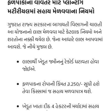
ફળપાકોના વાવેતર માટે પ્લાન્ટીંગ
મટીરીયલમાં સહાય મેળવવાના નિયમો
ગુજરાત રાજ્ય સરકારના બાગાયતી વિભાગની ચાલતી
આ યોજનાનો લાભ મેળવવા માટે કેટલાક નિયમો અને
શરતોના નક્કી થયેલ છે. જેના આધારે લાભ આપવામાં
આવશે. જે નીચે મુજબ છે.
લાભાર્થી ખેડૂત જમીનનું રેકોર્ડ ધરાવતા હોવા
જોઈએ.
ફળપાકના રોપાની કિંમત રૂ.250/- સુધી હશે
તેવા કિસ્સામાં જ સહાય મળવાપાત્ર થશે.
ખેડૂત ખાતા દીઠ 4 હેકટરની મર્યાદામાં સહાય