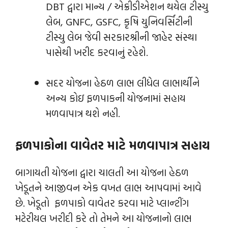
DBT દ્વારા માન્ય / એક્રીડીએશન થયેલ ટીસ્યુ
લેબ, GNFC, GSFC, કૃષિ યુનિવર્સિટીની
ટીસ્યુ લેબ જેવી સરકારશ્રીની જાહેર સંસ્થા
પાસેથી ખરીદ કરવાનું રહેશે.
સદર યોજના હેઠળ લાભ લીધેલ લાભાર્થીને
અન્ય કોઇ ફળપાકની યોજનામાં સહાય
મળવાપાત્ર થશે નહી.
ફળપાકોના વાવેતર માટે
મળવાપાત્ર સહાય
બાગાયતી યોજના દ્વારા ચાલતી આ યોજના હેઠળ
ખેડૂતને આજીવન એક વખત લાભ આપવામાં આવે
છે. ખેડૂતો ફળપાકો વાવેતર કરવા માટે પ્લાન્‍ટીંગ
મટેરીયલ ખરીદી કરે તો તેમને આ યોજનાનો લાભ