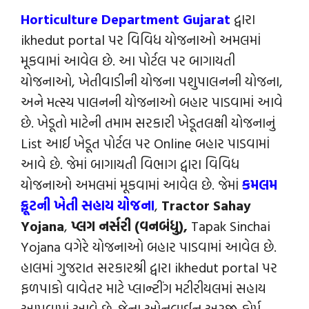
Horticulture Department Gujarat
દ્વારા
ikhedut portal પર વિવિધ યોજનાઓ અમલમાં
મૂકવામાં આવેલ છે. આ પોર્ટલ પર બાગાયતી
યોજનાઓ, ખેતીવાડીની યોજના પશુપાલનની યોજના,
અને મત્સ્ય પાલનની યોજનાઓ બહાર પાડવામાં આવે
છે. ખેડૂતો માટેની તમામ સરકારી ખેડૂતલક્ષી યોજનાનું
List આઈ ખેડૂત પોર્ટલ પર Online બહાર પાડવામાં
આવે છે. જેમાં બાગાયતી વિભાગ દ્વારા વિવિધ
યોજનાઓ અમલમાં મૂકવામાં આવેલ છે. જેમાં
કમલમ
ફ્રૂટની ખેતી સહાય યોજના
,
Tractor Sahay
Yojana
,
પ્લગ નર્સરી (વનબંધુ),
Tapak Sinchai
Yojana વગેરે યોજનાઓ બહાર પાડવામાં આવેલ છે.
હાલમાં ગુજરાત સરકારશ્રી દ્વારા ikhedut portal પર
ફળપાકો વાવેતર માટે પ્લાન્ટીંગ મટીરીયલમાં સહાય
આપવામાં આવે છે. જેના ઓનલાઈન અરજી ફોર્મ