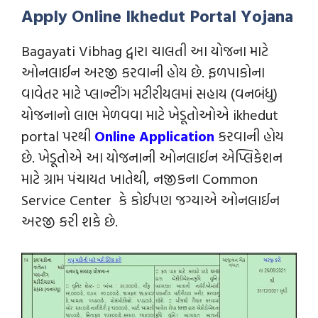
Apply Online Ikhedut Portal Yojana
Bagayati Vibhag દ્વારા ચાલતી આ યોજના માટે
ઓનલાઈન અરજી કરવાની હોય છે. ફળપાકોના
વાવેતર માટે પ્લાન્ટીંગ મટીરીયલમાં સહાય (વનબંધુ)
યોજનાનો લાભ મેળવવા માટે ખેડૂતોઓએ ikhedut
portal પરથી
Online Application
કરવાની હોય
છે. ખેડૂતોએ આ યોજનાની ઓનલાઈન એપ્લિકેશન
માટે ગ્રામ પંચાયત ખાતેથી, નજીકના Common
Service Center કે કોઈપણ જગ્યાએ ઓનલાઈન
અરજી કરી શકે છે.