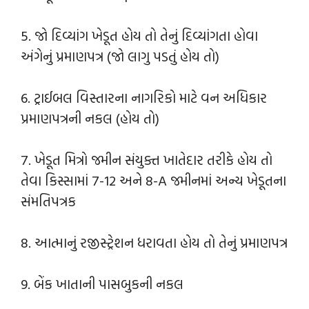
5. જો દિવ્યાંગ ખેડૂત હોય તો તેનું દિવ્યાંગતા હોવા
અંગેનું પ્રમાણપત્ર (જો લાગુ પડતું હોય તો)
6. ટ્રાઈબલ વિસ્તારના નાગરિકો માટે વન અધિકાર
પ્રમાણપત્રની નકલ (હોય તો)
7. ખેડૂત મિત્રો જમીન સંયુક્ત ખાતેદાર તરીકે હોય તો
તેવા કિસ્સામાં 7-12 અને 8-A જમીનમાં અન્ય ખેડૂતના
સંમતિપત્રક
8. આત્માનું રજીસ્ટ્રેશન ધરાવતા હોય તો તેનું પ્રમાણપત્ર
9. બેંક ખાતાની પાસબુકની નકલ