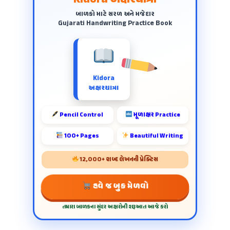
Kidora અક્ષરયાત્રા
બાળકો માટે સરળ અને મજેદાર
Gujarati Handwriting Practice Book
Kidora
અક્ષરયાત્રા
Pencil Control
મૂળાક્ષર Practice
100+ Pages
Beautiful Writing
12,000+ શબ્દ લેખનની પ્રેક્ટિસ
હવે જ બુક મેળવો
તમારા બાળકના સુંદર અક્ષરોની શરૂઆત આજે કરો