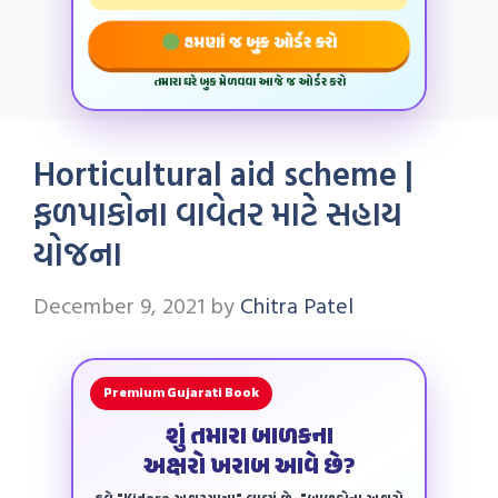
હમણાં જ બુક ઓર્ડર કરો
તમારા ઘરે બુક મેળવવા આજે જ ઓર્ડર કરો
Horticultural aid scheme |
ફળપાકોના વાવેતર માટે સહાય
યોજના
December 9, 2021
by
Chitra Patel
Premium Gujarati Book
શું તમારા બાળકના
અક્ષરો ખરાબ આવે છે?