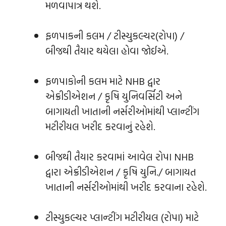
મળવાપાત્ર થશે.
ફળપાકની કલમ / ટીસ્યુકલ્ચર(રોપા) /
બીજથી તૈયાર થયેલા હોવા જોઈએ.
ફળપાકોની કલમ માટે NHB દ્વાર
એક્રીડીએશન / કૃષિ યુનિવર્સિટી અને
બાગાયતી ખાતાની નર્સરીઓમાંથી પ્લાન્‍ટીંગ
મટીરીયલ ખરીદ કરવાનું રહેશે.
બીજથી તૈયાર કરવામાં આવેલ રોપા NHB
દ્વારા એક્રીડીએશન / કૃષિ યુનિ./ બાગાયત
ખાતાની નર્સરીઓમાંથી ખરીદ કરવાના રહેશે.
ટીસ્યુકલ્ચર પ્લાન્‍ટીંગ મટીરીયલ (રોપા) માટે