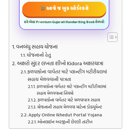
આજે જ બુક ઓર્ડર કરો
ઘરે બેઠા Premium Gujarati Handwriting Book મેળવો
વનબંધુ સહાય યોજના
યોજનાનો હેતુ
અક્ષરો સુંદર લખતા શીખો Kidora અક્ષરયાત્રા
ફળપાકોના વાવેતર માટે પ્લાન્ટીંગ મટીરીયલમાં
સહાય મેળવવાની પાત્રતા
ફળપાકોના વાવેતર માટે પ્લાન્ટીંગ મટીરીયલમાં
સહાય મેળવવાના નિયમો
ફળપાકોના વાવેતર માટે મળવાપાત્ર સહાય
યોજનાની સહાય મેળવવા માટેના ડોક્યુમેન્‍ટ
Apply Online Ikhedut Portal Yojana
ઓનલાઈન અરજીની છેલ્લી તારીખ