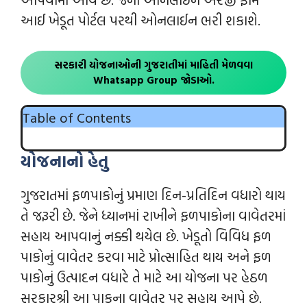
આઈ ખેડૂત પોર્ટલ પરથી ઓનલાઈન ભરી શકાશે.
સરકારી યોજનાઓની ગુજરાતીમાં માહિતી
મેળવવા
Whatsapp Group જોડાઓ.
Table of Contents
યોજનાનો હેતુ
ગુજરાતમાં ફળપાકોનું પ્રમાણ દિન-પ્રતિદિન વધારો થાય
તે જરૂરી છે. જેને ધ્યાનમાં રાખીને ફળપાકોના વાવેતરમાં
સહાય આપવાનું નક્કી થયેલ છે. ખેડૂતો વિવિધ ફળ
પાકોનું વાવેતર કરવા માટે પ્રોત્સાહિત થાય અને ફળ
પાકોનું ઉત્પાદન વધારે તે માટે આ યોજના પર હેઠળ
સરકારશ્રી આ પાકના વાવેતર પર સહાય આપે છે.