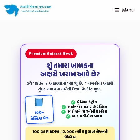
Menu
Premium Gujarati Book
શું તમારા બાળકના
અક્ષરો ખરાબ આવે છે?
હવે "Kidora અક્ષરયાત્રા" લાવ્યું છે, "બાળકોના અક્ષરો
સુંદર બનાવવા માટેની ઉત્તમ પ્રેક્ટીસ બુક."
પેન્‍સિલ કંટ્રોલ
✓
લાઈનનો અભ્યાસ & પ્રેક્ટિસ
✓
સ્વરો અને વ્યંજનોની પ્રેકટિસ
✓
100+
બારાખડીનો અભ્યાસ
✓
પ્રેક્ટિસ પેજ
100 GSM કાગળ, 12,000+ થી વધુ શબ્દ લેખનની
પ્રેક્ટિસ