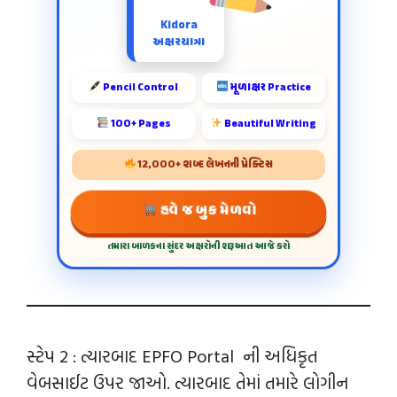
Kidora
અક્ષરયાત્રા
Pencil Control
મૂળાક્ષર Practice
100+ Pages
Beautiful Writing
12,000+ શબ્દ લેખનની પ્રેક્ટિસ
હવે જ બુક મેળવો
તમારા બાળકના સુંદર અક્ષરોની શરૂઆત આજે કરો
સ્ટેપ 2 : ત્યારબાદ EPFO Portal ની અધિકૃત
વેબસાઈટ ઉપર જાઓ. ત્યારબાદ તેમાં તમારે લોગીન