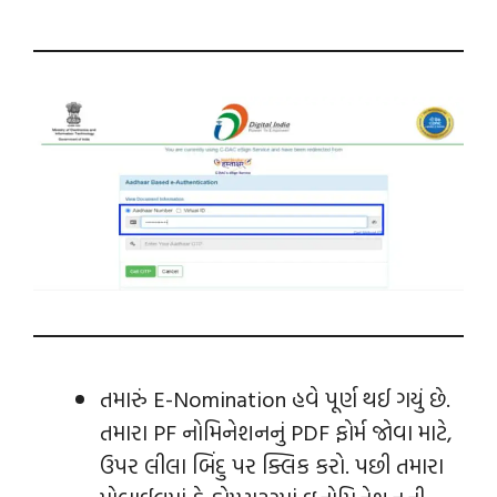
તમારું E-Nomination હવે પૂર્ણ થઈ ગયું છે.
તમારા PF નોમિનેશનનું PDF ફોર્મ જોવા માટે,
ઉપર લીલા બિંદુ પર ક્લિક કરો. પછી તમારા