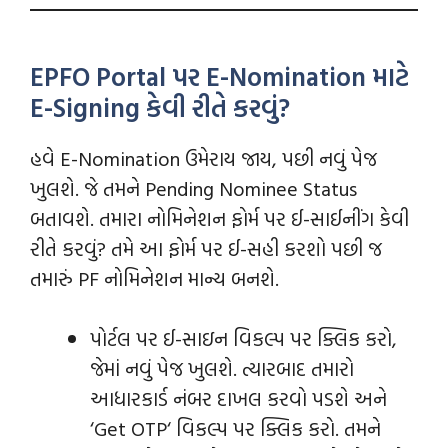
EPFO Portal પર E-Nomination માટે
E-Signing કેવી રીતે કરવું?
હવે E-Nomination ઉમેરાય જાય, પછી નવું પેજ
ખુલશે. જે તમને Pending Nominee Status
બતાવશે. તમારા નોમિનેશન ફોર્મ પર ઈ-સાઈનીંગ કેવી
રીતે કરવું? તમે આ ફોર્મ પર ઈ-સહી કરશો પછી જ
તમારું PF નોમિનેશન માન્ય બનશે.
પોર્ટલ પર ઈ-સાઇન વિકલ્પ પર ક્લિક કરો,
જેમાં નવું પેજ ખુલશે. ત્યારબાદ તમારો
આધારકાર્ડ નંબર દાખલ કરવો પડશે અને
‘Get OTP‘ વિકલ્પ પર ક્લિક કરો. તમને