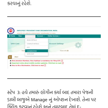
કરવાનું રહેશે.
સ્ટેપ 3: હવે તમારું લોગીન કર્યા બાદ તમારા પેજની
ડાબી બાજુએ Manage નું ઓપ્શન દેખાશે. તેના પર
ક્લિક કરવાનું રહેશે અને ત્યારબાદ તેમાં E-