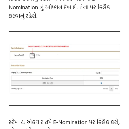
Nomination નું ઓપ્શન દેખાશે. તેના પર ક્લિક
કરવાનું રહેશે.
સ્ટેપ 4: એકવાર તમે E-Nomination પર ક્લિક કરો,