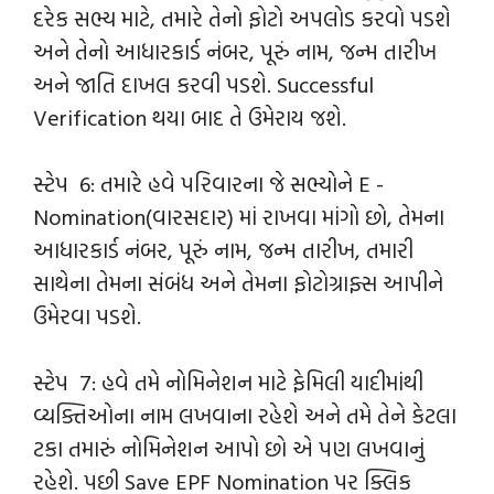
દરેક સભ્ય માટે, તમારે તેનો ફોટો અપલોડ કરવો પડશે
અને તેનો આધારકાર્ડ નંબર, પૂરું નામ, જન્મ તારીખ
અને જાતિ દાખલ કરવી પડશે. Successful
Verification થયા બાદ તે ઉમેરાય જશે.
સ્ટેપ 6: તમારે હવે પરિવારના જે સભ્યોને E -
Nomination(વારસદાર) માં રાખવા માંગો છો, તેમના
આધારકાર્ડ નંબર, પૂરું નામ, જન્મ તારીખ, તમારી
સાથેના તેમના સંબંધ અને તેમના ફોટોગ્રાફ્સ આપીને
ઉમેરવા પડશે.
સ્ટેપ 7: હવે તમે નોમિનેશન માટે ફેમિલી યાદીમાંથી
વ્યક્તિઓના નામ લખવાના રહેશે અને તમે તેને કેટલા
ટકા તમારું નોમિનેશન આપો છો એ પણ લખવાનું
રહેશે. પછી Save EPF Nomination પર ક્લિક