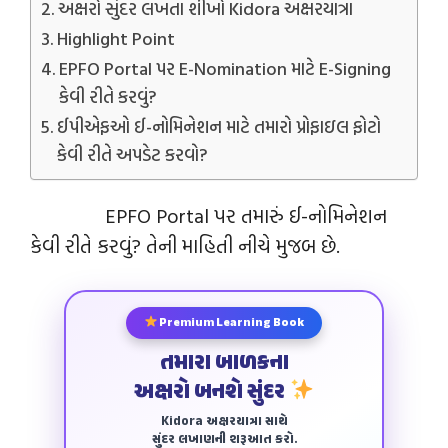
અક્ષરો સુંદર લખતા શીખો Kidora અક્ષરયાત્રા
Highlight Point
EPFO Portal પર E-Nomination માટે E-Signing
કેવી રીતે કરવું?
ઈપીએફઓ ઈ-નોમિનેશન માટે તમારો પ્રોફાઇલ ફોટો
કેવી રીતે અપડેટ કરવો?
EPFO Portal પર તમારું ઈ-નોમિનેશન
કેવી રીતે કરવું? તેની માહિતી નીચે મુજબ છે.
Premium Learning Book
તમારા બાળકના
અક્ષરો બનશે સુંદર
Kidora અક્ષરયાત્રા સાથે
સુંદર લખાણની શરૂઆત કરો.