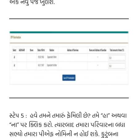
એક નવું પેજ ખુલશે.
સ્ટેપ 5 : હવે તમને તમારું ફેમિલી છે? તમે “હા” અથવા
“ના” પર ક્લિક કરો. ત્યારબાદ તમારા પરિવારના બધા
સભ્યો તમારા પીએફ નોમિની ન હોઈ શકે. કુટુંબના