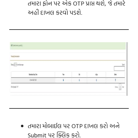
તમારા ફોન પર એક OTP પ્રાપ્ત થશે, જે તમારે
અહી દાખલ કરવો પડશે.
તમારા મોબાઈલ પર OTP દાખલ કરો અને
Submit પર ક્લિક કરો.