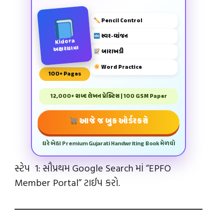
Pencil Control
સ્વર-વ્યંજન
Kidora
અક્ષરયાત્રા
બારાખડી
Word Practice
100+ Pages
12,000+ શબ્દ લેખન પ્રેક્ટિસ | 100 GSM Paper
આજે જ બુક ઓર્ડર કરો
ઘરે બેઠા Premium Gujarati Handwriting Book મેળવો
સ્ટેપ 1: સૌપ્રથમ Google Search માં “EPFO
Member Portal” ટાઈપ કરો.