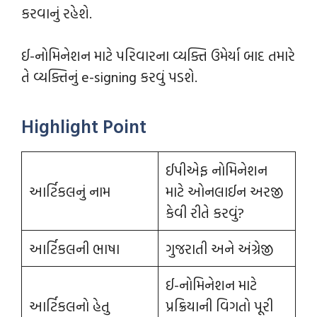
કરવાનું રહેશે.
ઈ-નોમિનેશન માટે પરિવારના વ્યક્તિ ઉમેર્યા બાદ તમારે
તે વ્યક્તિનું e-signing કરવું પડશે.
Highlight Point
ઈપીએફ નોમિનેશન
આર્ટિકલનું નામ
માટે ઓનલાઈન અરજી
કેવી રીતે કરવું?
આર્ટિકલની ભાષા
ગુજરાતી અને અંગ્રેજી
ઈ-નોમિનેશન માટે
આર્ટિકલનો હેતુ
પ્રક્રિયાની વિગતો પૂરી