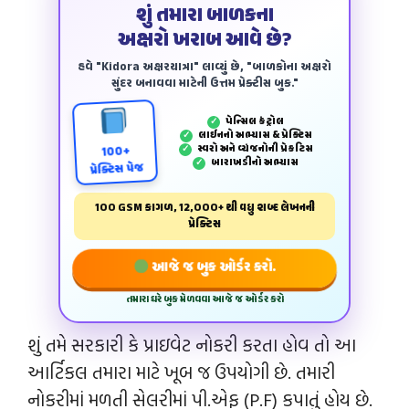
શું તમારા બાળકના
અક્ષરો ખરાબ આવે છે?
હવે "Kidora અક્ષરયાત્રા" લાવ્યું છે, "બાળકોના અક્ષરો
સુંદર બનાવવા માટેની ઉત્તમ પ્રેક્ટીસ બુક."
પેન્‍સિલ કંટ્રોલ
✓
લાઈનનો અભ્યાસ & પ્રેક્ટિસ
✓
સ્વરો અને વ્યંજનોની પ્રેકટિસ
✓
100+
બારાખડીનો અભ્યાસ
✓
પ્રેક્ટિસ પેજ
100 GSM કાગળ, 12,000+ થી વધુ શબ્દ લેખનની
પ્રેક્ટિસ
આજે જ બુક ઓર્ડર કરો.
તમારા ઘરે બુક મેળવવા આજે જ ઓર્ડર કરો
શું તમે સરકારી કે પ્રાઇવેટ નોકરી કરતા હોવ તો આ
આર્ટિકલ તમારા માટે ખૂબ જ ઉપયોગી છે. તમારી
નોકરીમાં મળતી સેલરીમાં પી.એફ (P.F) કપાતું હોય છે.