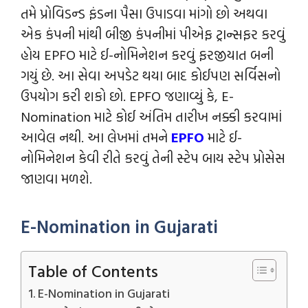
તમે પ્રોવિડન્‍ડ ફંડના પૈસા ઉપાડવા માંગો છો અથવા
એક કંપની માંથી બીજી કંપનીમાં પીએફ ટ્રાન્સફર કરવું
હોય EPFO માટે ઈ-નોમિનેશન કરવું ફરજીયાત બની
ગયું છે. આ સેવા અપડેટ થયા બાદ કોઈપણ સર્વિસનો
ઉપયોગ કરી શકો છો. EPFO જણાવ્યું કે, E-
Nomination માટે કોઈ અંતિમ તારીખ નક્કી કરવામાં
આવેલ નથી. આ લેખમાં તમને
EPFO
માટે ઈ-
નોમિનેશન કેવી રીતે કરવું તેની સ્ટેપ બાય સ્ટેપ પ્રોસેસ
જાણવા મળશે.
E-Nomination in Gujarati
Table of Contents
E-Nomination in Gujarati