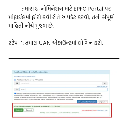
તમારા ઈ-નોમિનેશન માટે EPFO Portal પર
પ્રોફાઈલમાં ફોટો કેવી રીતે અપડેટ કરવો, તેની સંપૂર્ણ
માહિતી નીચે મુજબ છે.
સ્ટેપ 1: તમારા UAN એકાઉન્ટમાં લોગિન કરો.