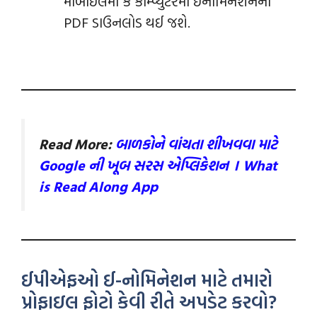
મોબાઈલમાં કે કોમ્પ્યુટરમાં ઇનોમિનેશનની
PDF ડાઉનલોડ થઈ જશે.
Read More:
બાળકોને વાંચતા શીખવવા માટે
Google ની ખૂબ સરસ એપ્લિકેશન । What
is Read Along App
ઈપીએફઓ ઈ-નોમિનેશન માટે તમારો
પ્રોફાઇલ ફોટો કેવી રીતે અપડેટ કરવો?