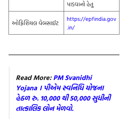
પાડવાનો હેતુ
https://epfindia.gov
ઓફિશિયલ વેબસાઈટ
.in/
Read More:
P
M Svanidhi
Yojana । પીએમ સ્વનિધિ યોજના
હેઠળ રુ. 10,000 થી 50,000 સુધીની
તાત્કાલિક લોન મેળવો.