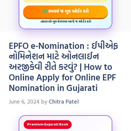
હમણાં જ બુક ઓર્ડર કરો
તમારા ઘરે બુક મેળવવા આજે જ ઓર્ડર કરો
EPFO e-Nomination : ઈપીએફ
નોમિનેશન માટે ઓનલાઈન
અરજીકેવી રીતે કરવું? | How to
Online Apply for Online EPF
Nomination in Gujarati
June 6, 2024
by
Chitra Patel
Premium Gujarati Book