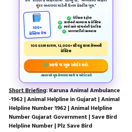
હવે "Kidora અક્ષરયાત્રા" લાવ્યું છે, "બાળકોના અક્ષરો
સુંદર બનાવવા માટેની ઉત્તમ પ્રેક્ટીસ બુક."
પેન્‍સિલ કંટ્રોલ
✓
લાઈનનો અભ્યાસ & પ્રેક્ટિસ
✓
સ્વરો અને વ્યંજનોની પ્રેકટિસ
✓
100+
બારાખડીનો અભ્યાસ
✓
પ્રેક્ટિસ પેજ
100 GSM કાગળ, 12,000+ થી વધુ શબ્દ લેખનની
પ્રેક્ટિસ
આજે જ બુક ઓર્ડર કરો.
તમારા ઘરે બુક મેળવવા આજે જ ઓર્ડર કરો
Short Briefing
: Karuna Animal Ambulance
-1962 | Animal Helpline in Gujarat | Animal
Helpline Number 1962 | Animal Helpline
Number Gujarat Government | Save Bird
Helpline Number | Plz Save Bird