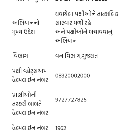
ઘવાયેલા પક્ષીઓને તાત્કાલિક
અભિયાનનો
સારવાર મળી રહે
મુખ્ય ઉદ્દેશ
અને પક્ષીઓને બચાવવાનું
અભિયાન
વિભાગ
વન વિભાગ,ગુજરાત
પક્ષી વ્હોટ્સઅપ
08320002000
હેલ્પલાઈન નંબર
પ્રાણીઓની
9727727826
તસ્કરી બાબતે
હેલ્પલાઈન નંબર
હેલ્પલાઈન નંબર
1962