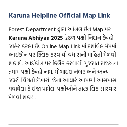
Karuna Helpline Official Map Link
Forest Department દ્વારા ઓનલાઈન Map પર
Karuna Abhiyan 2025
હેઠળ પક્ષી નિદાન કેન્દ્રો
જાહેર કરેલા છે. Online Map Link માં દર્શાવેલ મેપમાં
આઈકોન પર ક્લિક કરવાથી વધારાની માહિતી મેળવી
શકાશે. આઈકોન પર ક્લિક કરવાથી ગુજરાત રાજ્યના
તમામ પક્ષી કેન્દ્રો નામ, મોબાઈલ નંબર અને અન્ય
જરૂરી વિગતો દેખાશે. જેના આધારે આપણી આસપાસ
ઘવાયેલા કે ઈજા પામેલા પક્ષીઓને તાત્કાલિક સારવાર
મેળવી શકાય.