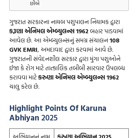
છીએ
ગુજરાત સરકારના નાયબ પશુપાલન નિયામક દ્વારા
કરૂણા એનિમલ એમ્બ્યુલન્સ 1962
બહાર પાડવામાં
આવેલ છે. આ એમ્બ્યુલન્સનું સમગ્ર સંચાલન
108
GVK EMRI
, અમદાવાદ દ્વારા કરવામાં આવે છે.
ગુજરાતની સંવેદનશીલ સરકાર દ્વારા મુંગા પશુઓને
ઈજા કે રોગ માટે તાત્કાલિક તબીબી સારવાર ઉપલબ્ધ
કરાવવા માટે
કરુણા એનિમલ એમ્બ્યુલન્સ 1962
ચાલુ કરેલ છે.
Highlight Points Of Karuna
Abhiyan
2025
અભિયાનનું નામ
કરુણા અભિયાન 2025