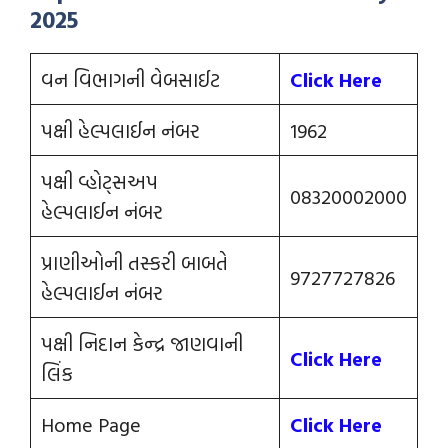
2025
વન વિભાગની વેબસાઈટ
Click Here
પક્ષી હેલ્પલાઈન નંબર
1962
પક્ષી વ્હોટ્સઅપ
08320002000
હેલ્પલાઈન નંબર
પ્રાણીઓની તસ્કરી બાબતે
9727727826
હેલ્પલાઈન નંબર
પક્ષી નિદાન કેન્દ્ર જાણવાની
Click Here
લિંક
Home Page
Click Here