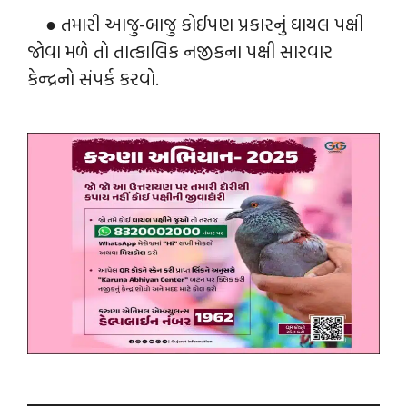
● તમારી આજુ-બાજુ કોઈપણ પ્રકારનું ઘાયલ પક્ષી
જોવા મળે તો તાત્કાલિક નજીકના પક્ષી સારવાર
કેન્દ્રનો સંપર્ક કરવો.