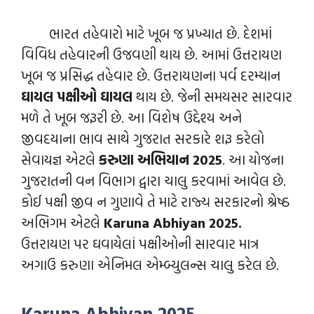
ભારત તહેવારો માટે ખૂબ જ પ્રખ્યાત છે. દેશમાંં
વિવિધ તહેવારની ઉજવણી થાય છે. આમાં ઉત્તરાયણ
ખૂબ જ પ્રસિદ્ધ તહેવાર છે. ઉત્તરાયણના પર્વ દરમ્યાન
ઘાયલ પક્ષીઓ ઘાયલ
થાય છે. જેની સમયસર સારવાર
મળે તે ખૂબ જરૂરી છે. આ વિશેષ ઉદ્દેશ્ય અને
જીવદયાના ભાવ સાથે ગુજરાત સરકારે શરૂ કરેલો
સેવાયજ્ઞ એટલે
કરુણા અભિયાન 2025
. આ યોજના
ગુજરાતની વન વિભાગ દ્વારા ચાલુ કરવામાં આવેલ છે.
કોઈ પક્ષી જીવ ન ગુણાવે તે માટે રાજ્ય સરકારનો શ્રેષ્ઠ
અભિગમ એટલે
Karuna Abhiyan 2025.
ઉત્તરાયણ પર ઘવાયેલાં પક્ષીઓની સારવાર માત્ર
અગાઉ કરુણા એનિમલ એમ્બ્યુલન્સ ચાલુ કરેલ છે.
Karuna Abhiyan 202
5