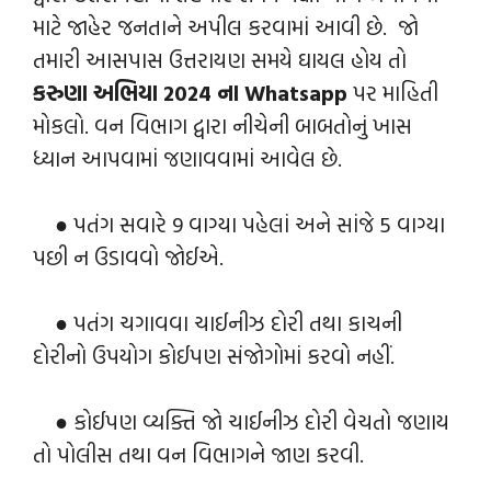
માટે જાહેર જનતાને અપીલ કરવામાં આવી છે. જો
તમારી આસપાસ ઉત્તરાયણ સમયે ઘાયલ હોય તો
કરુણા અભિયા 2024 ના Whatsapp
પર માહિતી
મોકલો. વન વિભાગ દ્વારા નીચેની બાબતોનું ખાસ
ધ્યાન આપવામાં જણાવવામાં આવેલ છે.
● પતંગ સવારે 9 વાગ્યા પહેલાં અને સાંજે 5 વાગ્યા
પછી ન ઉડાવવો જોઈએ.
● પતંગ ચગાવવા ચાઈનીઝ દોરી તથા કાચની
દોરીનો ઉપયોગ કોઈપણ સંજોગોમાં કરવો નહીં.
● કોઈપણ વ્યક્તિ જો ચાઈનીઝ દોરી વેચતો જણાય
તો પોલીસ તથા વન વિભાગને જાણ કરવી.