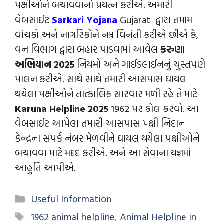
પક્ષીઓને બચાવવાનો પ્રયત્ન કરીએ. અમારી
વેબસાઈટ
Sarkari Yojana
Gujarat દ્વારા તમામ
વાંચકો અને નાગરિકોને નમ્ર વિનંતી કરીએ છીએ કે,
વન વિભાગ દ્વારા બહાર પાડવામાં આવેલ
કરુણા
અભિયાન 2025
નિયમો અને ગાઈડલાઈનનું ચુસ્તપણે
પાલન કરીએ. સાથે સાથે તમારી આસપાસ ઘાયલ
થયેલા પક્ષીઓને તાત્કાલિક સારવાર મળી રહે તે માટે
Karuna Helpline 2025
1962 પર કોલ કરવો. આ
વેબસાઈટ આપેલા તમારી આસપાસ પક્ષી નિદાન
કેન્દ્રના સંપર્ક નંબર મેળવીને ઘાયલ થયેલા પક્ષીઓને
બચાવવા માટે મદદ કરીએ. અને આ સેવાના યજ્ઞમાં
આહુતિ આપીએ.
Useful Information
1962 animal helpline
,
Animal Helpline in