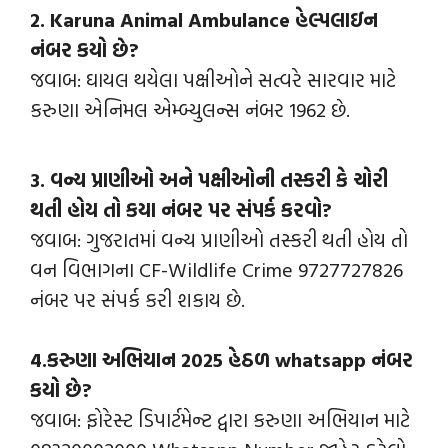
2.
Karuna Animal Ambulance હેલ્પલાઇન
નંબર કયો છે?
જવાબ: ઘાયલ થયેલા પક્ષીઓને સત્વરે સારવાર માટે
કરુણા એનિમલ એમ્બ્યુલન્સ નંબર 1962 છે.
3. વન્ય પ્રાણીઓ અને પક્ષીઓની તસ્કરી કે ચોરી
થતી હોય તો કયા નંબર પર સંપર્ક કરવો?
જવાબ: ગુજરાતમાં વન્ય પ્રાણીઓ તસ્કરી થતી હોય તો
વન વિભાગના CF-Wildlife Crime 9727727826
નંબર પર સંપર્ક કરી શકાય છે.
4.
કરુણા અભિયાન 2025 હેઠળ whatsapp નંબર
કયો છે?
જવાબ: ફોરેસ્ટ ડિપાર્ટમેન્ટ દ્વારા કરુણા અભિયાન માટે