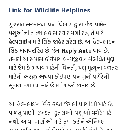
Link for Wildlife Helplines
ગુજરાત સરકારના વન વિભાગ દ્વારા ઈજા પામેલા
પશુઓની તાત્કાલિક સારવાર મળી રહે, તે માટે
હેલ્પલાઈન માટે લિંક જાહેર કરેલ છે. આ હેલ્પલાઈન
લિંક માનવરહિત છે. જેમાં
Reply Auto
થાય છે.
તમારી આસપાસ કોઈપણ વન્યજીવન સંબંધિત મુદ્દા
માટે જેમ કે બચાવ માટેની વિનંતી, પશુ મૃત્યુના વળતર
માટેની અરજી અથવા કોઈપણ વન ગુનો વગેરેની
સૂચના આપવા માટે ઉપયોગ કરી શકાય છે.
આ હેલ્પલાઇન લિંક ફક્ત જંગલી પ્રાણીઓ માટે છે,
પાળતુ પ્રાણી, રખડતા કૂતરાઓ, પશુઓ વગેરે માટે
નથી. આવા પ્રાણીઓ માટે કૃપા કરીને એનિમલ
હેલ્પલાઈન 1962 નો ઉપયોગ કરવા વિનંતી છે. આ