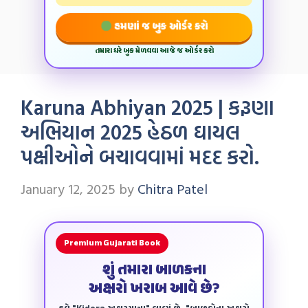
હમણાં જ બુક ઓર્ડર કરો
તમારા ઘરે બુક મેળવવા આજે જ ઓર્ડર કરો
Karuna Abhiyan 2025 | કરૂણા
અભિયાન 2025 હેઠળ ઘાયલ
પક્ષીઓને બચાવવામાં મદદ કરો.
January 12, 2025
by
Chitra Patel
Premium Gujarati Book
શું તમારા બાળકના
અક્ષરો ખરાબ આવે છે?