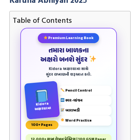
Table of Contents
Premium Learning Book
તમારા બાળકના
અક્ષરો બનશે સુંદર
Kidora અક્ષરયાત્રા સાથે
સુંદર લખાણની શરૂઆત કરો.
Pencil Control
સ્વર-વ્યંજન
Kidora
અક્ષરયાત્રા
બારાખડી
Word Practice
100+ Pages
12,000+ શબ્દ લેખન પ્રેક્ટિસ | 100 GSM Paper