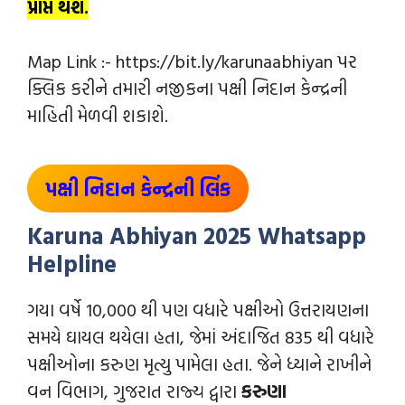
પ્રાપ્ત થશે.
Map Link :- https://bit.ly/karunaabhiyan પર
ક્લિક કરીને તમારી નજીકના પક્ષી નિદાન કેન્દ્રની
માહિતી મેળવી શકાશે.
પક્ષી નિદાન કેન્‍દ્રની લિંક
Karuna Abhiyan 2025 Whatsapp
Helpline
ગયા વર્ષે 10,000 થી પણ વધારે પક્ષીઓ ઉત્તરાયણના
સમયે ઘાયલ થયેલા હતા, જેમાં અંદાજિત 835 થી વધારે
પક્ષીઓના કરુણ મૃત્યુ પામેલા હતા. જેને ધ્યાને રાખીને
વન વિભાગ, ગુજરાત રાજ્ય દ્વારા
કરુણા