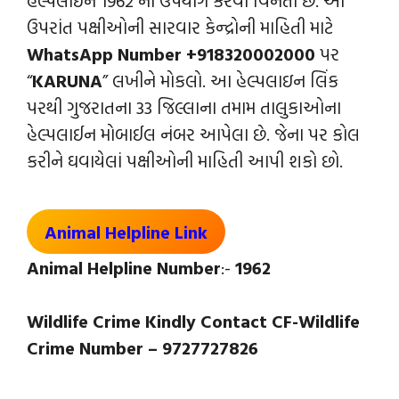
ઉપરાંત પક્ષીઓની સારવાર કેન્‍દ્રોની માહિતી માટે
WhatsApp Number +918320002000
પર
“
KARUNA
” લખીને મોકલો. આ હેલ્પલાઇન લિંક
પરથી ગુજરાતના 33 જિલ્લાના તમામ તાલુકાઓના
હેલ્પલાઈન મોબાઈલ નંબર આપેલા છે. જેના પર કોલ
કરીને ઘવાયેલાં પક્ષીઓની માહિતી આપી શકો છો.
Animal Helpline Link
Animal Helpline Number
:-
1962
Wildlife Crime Kindly Contact CF-Wildlife
Crime Number – 9727727826