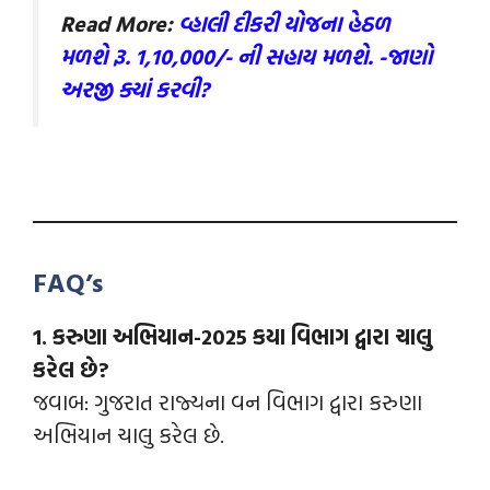
Read More:
વ્હાલી દીકરી યોજના હેઠળ
મળશે રૂ. 1,10,000/- ની સહાય મળશે. -જાણો
અરજી ક્યાં કરવી?
FAQ’s
1.
કરુણા અભિયાન-2025 કયા વિભાગ દ્વારા ચાલુ
કરેલ છે?
જવાબ: ગુજરાત રાજ્યના વન વિભાગ દ્વારા કરુણા
અભિયાન ચાલુ કરેલ છે.