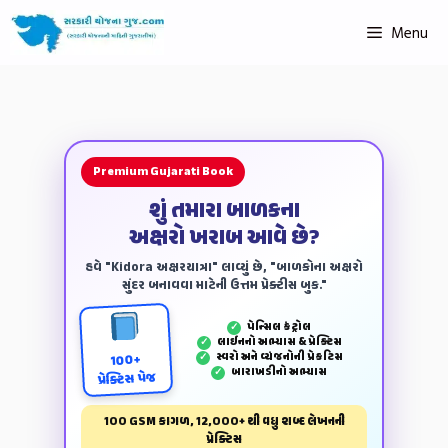
Menu
Premium Gujarati Book
શું તમારા બાળકના
અક્ષરો ખરાબ આવે છે?
હવે "Kidora અક્ષરયાત્રા" લાવ્યું છે, "બાળકોના અક્ષરો
સુંદર બનાવવા માટેની ઉત્તમ પ્રેક્ટીસ બુક."
પેન્‍સિલ કંટ્રોલ
✓
લાઈનનો અભ્યાસ & પ્રેક્ટિસ
✓
સ્વરો અને વ્યંજનોની પ્રેકટિસ
✓
100+
બારાખડીનો અભ્યાસ
✓
પ્રેક્ટિસ પેજ
100 GSM કાગળ, 12,000+ થી વધુ શબ્દ લેખનની
પ્રેક્ટિસ