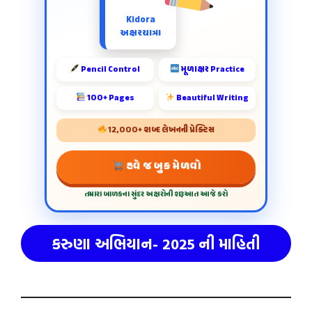
Kidora
અક્ષરયાત્રા
Pencil Control
મૂળાક્ષર Practice
100+ Pages
Beautiful Writing
12,000+ શબ્દ લેખનની પ્રેક્ટિસ
હવે જ બુક મેળવો
તમારા બાળકના સુંદર અક્ષરોની શરૂઆત આજે કરો
કરુણા અભિયાન- 2025
ની માહિતી