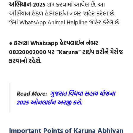
અભિયાન-2025
શરૂ કરવામાં આવેલ છે. આ
અભિયાન હેઠળ હેલ્પલાઈન નંબર જાહેર કરેલા છે.
જેમાં WhatsApp Animal Helpline જાહેર કરેલ છે.
● કરુણા Whatsapp હેલ્પલાઈન નંબર
08320002000 પર “Karuna” ટાઈપ કરીને મેસેજ
કરવાનો રહેશે.
Read More:
ગુજરાત વિધવા સહાય યોજના
2025 ઓનલાઈન અરજી કરો.
Important Points of Karuna Abhiyan