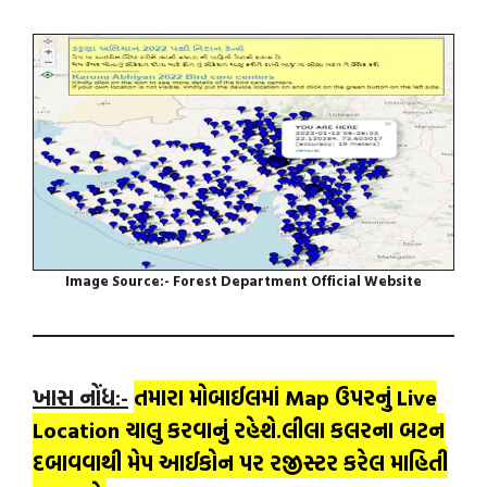
Image Source:- Forest Department Official Website
ખાસ નોંધ:-
તમારા મોબાઈલમાં Map ઉપરનું Live
Location ચાલુ કરવાનું રહેશે.લીલા કલરના બટન
દબાવવાથી મેપ આઈકોન પર રજીસ્ટર કરેલ માહિતી