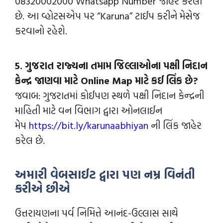
08320002000 Whatsapp Number જાહેર કરેલો
છે. આ વ્હોટસએપ પર “Karuna” ટાઈપ કરીને મેસેજ
કરવાનો રહેશે.
5. ગુજરાત રાજ્યના તમામ જિલ્લાઓના પક્ષી નિદાન
કેન્દ્ર જાણવા માટે Online Map માટે કઈ લિંક છે?
જવાબ: ગુજરાતમાં કોઈપણ સ્થળે પક્ષી નિદાન કેન્દ્રની
માહિતી માટે વન વિભાગ દ્વારા ઓનલાઈન
મેપ
https://bit.ly/karunaabhiyan
ની લિંક જાહેર
કરેલ છે.
અમારી વેબસાઈટ દ્વારા પણ નમ્ર વિનંતી
કરીએ છીએ
ઉત્તરાયણના પર્વ નિમિત્તે આનંદ-ઉલ્લાસ સાથે