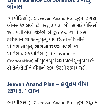
બોનસ
આ પોલિસી (LIC Jeevan Anand Policy)માં 2 ગણું
બોનસ ઉપલબ્ધ છે. પરંતુ 2 ગણા બોનસ માટે પોલિસી
15 વર્ષની હોવી જોઈએ. બીજી તરફ, જો પોલિસી
દરમિયાન વ્યક્તિનું મૃત્યુ થાય છે, તો નોમિનીને
પોલિસીના મૃત્યુ
લાભના 125%
મળશે. જો
પોલિસીધારક પોલિસી (Life Insurance
Corporation) ની મુદત પૂરી થયા પછી મૃત્યુ પામે છે,
તો તેને/તેણીને વીમાની રકમ જેટલી રકમ મળશે.
Jeevan Anand Plan – લઘુત્તમ વીમા
રકમ રૂ. 1 લાખ
આ પૉલિસી (LIC Jeevan Anand Policy)માં લઘુત્તમ