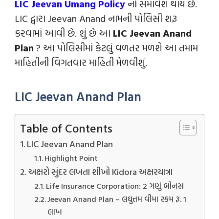
LIC Jeevan Umang Policy
નો સમાવેશ થાય છે.
LIC દ્વારા Jeevan Anand નામની પોલિસી શરૂ
કરવામાં આવી છે. શું છે આ
LIC Jeevan Anand
Plan
? આ પોલિસીમાં કેટલું વળતર મળશે આ તમામ
માહિતીની વિગતવાર માહિતી મેળવીશું.
LIC Jeevan Anand Plan
Table of Contents
LIC Jeevan Anand Plan
Highlight Point
અક્ષરો સુંદર લખતા શીખો Kidora અક્ષરયાત્રા
Life Insurance Corporation: 2 ગણું બોનસ
Jeevan Anand Plan – લઘુત્તમ વીમા રકમ રૂ. 1
લાખ