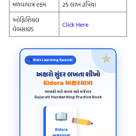
મળવાપાત્ર રકમ
25 લાખ રૂપિયા
ઓફિશિયલ
Click Here
વેબસાઇડ
Kids Learning Special
અક્ષરો સુંદર લખતા શીખો
Kidora અક્ષરયાત્રા
બાળકો માટે સરળ અને મજેદાર
Gujarati Handwriting Practice Book
Kidora
અક્ષરયાત્રા