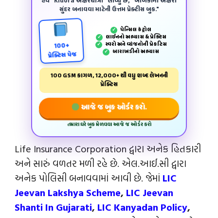
હવે "Kidora અક્ષરયાત્રા" લાવ્યું છે, "બાળકોના અક્ષરો
સુંદર બનાવવા માટેની ઉત્તમ પ્રેક્ટીસ બુક."
પેન્‍સિલ કંટ્રોલ
✓
લાઈનનો અભ્યાસ & પ્રેક્ટિસ
✓
સ્વરો અને વ્યંજનોની પ્રેકટિસ
✓
100+
બારાખડીનો અભ્યાસ
✓
પ્રેક્ટિસ પેજ
100 GSM કાગળ, 12,000+ થી વધુ શબ્દ લેખનની
પ્રેક્ટિસ
આજે જ બુક ઓર્ડર કરો.
તમારા ઘરે બુક મેળવવા આજે જ ઓર્ડર કરો
Life Insurance Corporation દ્વારા અનેક હિતકારી
અને સારું વળતર મળી રહે છે. એલ.આઈ.સી દ્વારા
અનેક પોલિસી બનાવવામાં આવી છે. જેમાં
LIC
Jeevan Lakshya Scheme
,
LIC Jeevan
Shanti In Gujarati
,
LIC Kanyadan Policy
,