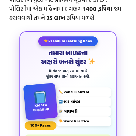
પોલિસીમાં એક મહિનામાં લગભગ
1400 રૂપિયા
જમા
કરાવવાથી તમને
25 લાખ
રૂપિયા મળશે.
Premium Learning Book
તમારા બાળકના
અક્ષરો બનશે સુંદર
Kidora અક્ષરયાત્રા સાથે
સુંદર લખાણની શરૂઆત કરો.
Pencil Control
સ્વર-વ્યંજન
Kidora
અક્ષરયાત્રા
બારાખડી
Word Practice
100+ Pages