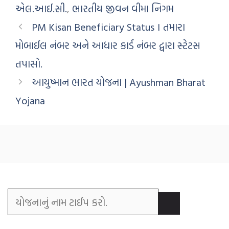
એલ.આઈ.સી.
,
ભારતીય જીવન વીમા નિગમ
PM Kisan Beneficiary Status । તમારા
મોબાઈલ નંબર અને આધાર કાર્ડ નંબર દ્વારા સ્ટેટસ
તપાસો.
આયુષ્માન ભારત યોજના | Ayushman Bharat
Yojana