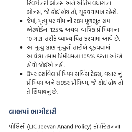
રિવર્ઝનરી બોનસ અને અંતિમ વધારાના
બોનસ, જો કોઈ હોય તો, ચૂકવવાપાત્ર રહેશે.
જેમાં, મૃત્યુ પર વીમાની રકમ મૂળભૂત સમ
એશ્યોર્ડના 125% અથવા વાર્ષિક પ્રીમિયમના
10 ગણા તરીકે વ્યાખ્યાયિત કરવામાં આવે છે.
આ મૃત્યુ લાભ મૃત્યુની તારીખે ચૂકવવામાં
આવેલા તમામ પ્રિમીયમના 105% કરતા ઓછો
હોવો જોઈએ નહીં.
ઉપર દર્શાવેલ પ્રીમિયમ સર્વિસ ટેક્સ, વધારાનું
પ્રીમિયમ અને રાઇડર પ્રીમિયમ, જો કોઈ હોય તો
તે સિવાયનું છે.
લાભમાં ભાગીદારી
પોલિસી (LIC Jeevan Anand Policy) કોર્પોરેશનના