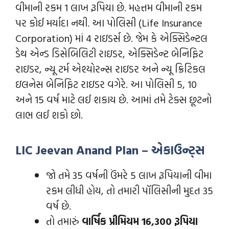
વીમાની રકમ 1 લાખ રૂપિયા છે. મહત્તમ વીમાની રકમ
પર કોઈ મર્યાદા નથી. આ પોલિસી (Life Insurance
Corporation) માં 4 રાઇડર્સ છે. જેમ કે એક્સિડેન્ટલ
ડેથ એન્ડ ડિસેબિલિટી રાઇડર, એક્સિડેન્ટ બેનિફિટ
રાઇડર, ન્યૂ ટર્મ એશ્યોરન્સ રાઇડર અને ન્યૂ ક્રિટિકલ
ઇલનેસ બેનિફિટ રાઇડર વગેરે. આ પોલિસી 5, 10
અને 15 વર્ષ માટે લઈ શકાય છે. આમાં તમે ટેક્સ છૂટનો
લાભ લઈ શકો છો.
LIC Jeevan Anand Plan – એકાઉન્ટ્સ
જો તમે 35 વર્ષની ઉંમરે 5 લાખ રૂપિયાની વીમા
રકમ લીધી હોય, તો તમારી પૉલિસીની મુદત 35
વર્ષ છે.
તો તમારું
વાર્ષિક પ્રીમિયમ 16,300 રૂપિયા