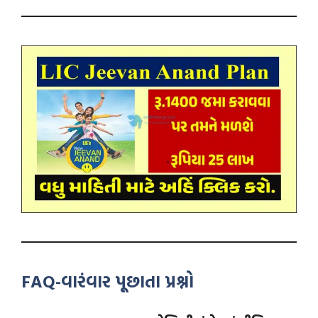
FAQ-વારંવાર પૂછાતા પ્રશ્નો