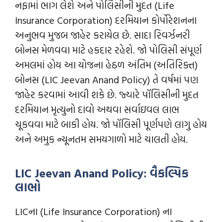
નફામાં ભાગ લેશે અને પોલિસીની મુદત (Life
Insurance Corporation) દરમિયાન કોર્પોરેશનના
અનુભવ મુજબ જાહેર કરાયેલ છે. સાદા રિવર્ઝનરી
બોનસ મેળવવા માટે હકદાર રહેશે. જો પોલિસી સંપૂર્ણ
અમલમાં હોય આ યોજના હેઠળ અંતિમ (અતિરિક્ત)
બોનસ (LIC Jeevan Anand Policy) તે વર્ષમાં પણ
જાહેર કરવામાં આવી શકે છે. જ્યારે પૉલિસીની મુદત
દરમિયાન મૃત્યુનો દાવો અથવા સર્વાઇવલ લાભ
ચૂકવવા માટે બાકી હોય. જો પૉલિસી પૂર્ણપણે લાગુ હોય
અને અમુક ન્યૂનતમ સમયગાળો માટે ચાલતી હોય.
LIC Jeevan Anand Policy: વૈકલ્પિક
લાભો
LICના (Life Insurance Corporation) ના