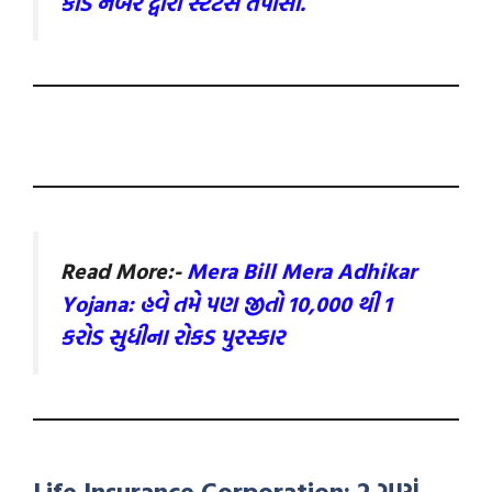
કાર્ડ નંબર દ્વારા સ્ટેટસ તપાસો.
Read More:-
Mera Bill Mera Adhikar
Yojana: હવે તમે પણ જીતો 10,000 થી 1
કરોડ સુધીના રોકડ પુરસ્કાર
Life Insurance Corporation: 2 ગણું