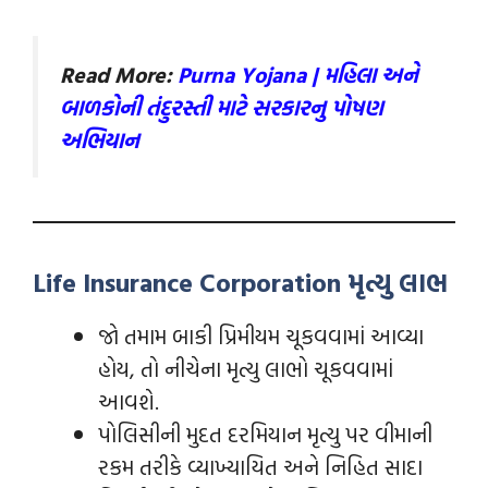
Read More:
Purna Yojana | મહિલા અને
બાળકોની તંદુરસ્તી માટે સરકારનુ પોષણ
અભિયાન
Life Insurance Corporation મૃત્યુ લાભ
જો તમામ બાકી પ્રિમીયમ ચૂકવવામાં આવ્યા
હોય, તો નીચેના મૃત્યુ લાભો ચૂકવવામાં
આવશે.
પોલિસીની મુદત દરમિયાન મૃત્યુ પર વીમાની
રકમ તરીકે વ્યાખ્યાયિત અને નિહિત સાદા