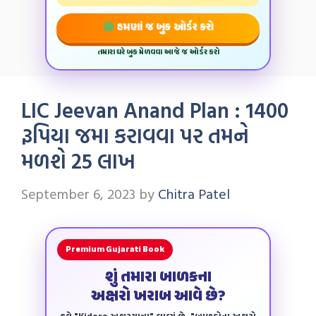
હમણાં જ બુક ઓર્ડર કરો
તમારા ઘરે બુક મેળવવા આજે જ ઓર્ડર કરો
LIC Jeevan Anand Plan : 1400
રૂપિયા જમા કરાવવા પર તમને
મળશે 25 લાખ
September 6, 2023
by
Chitra Patel
Premium Gujarati Book
શું તમારા બાળકના
અક્ષરો ખરાબ આવે છે?