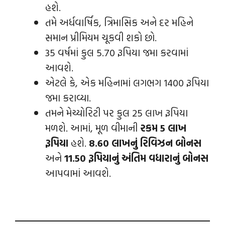
હશે.
તમે અર્ધવાર્ષિક, ત્રિમાસિક અને દર મહિને
સમાન પ્રીમિયમ ચૂકવી શકો છો.
35 વર્ષમાં કુલ 5.70 રૂપિયા જમા કરવામાં
આવશે.
એટલે કે, એક મહિનામાં લગભગ 1400 રૂપિયા
જમા કરાવ્યા.
તમને મેચ્યોરિટી પર કુલ 25 લાખ રૂપિયા
મળશે. આમાં, મૂળ વીમાની
રકમ 5 લાખ
રૂપિયા
હશે.
8.60 લાખનું રિવિઝન બોનસ
અને
11.50 રૂપિયાનું અંતિમ વધારાનું બોનસ
આપવામાં આવશે.