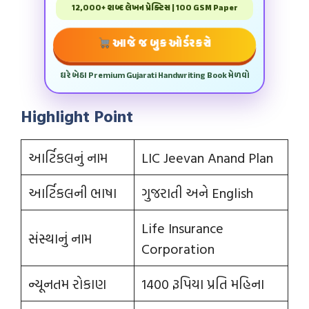
12,000+ શબ્દ લેખન પ્રેક્ટિસ | 100 GSM Paper
આજે જ બુક ઓર્ડર કરો
ઘરે બેઠા Premium Gujarati Handwriting Book મેળવો
Highlight Point
આર્ટિકલનું નામ
LIC Jeevan Anand Plan
આર્ટિકલની ભાષા
ગુજરાતી અને English
Life Insurance
સંસ્થાનું નામ
Corporation
ન્યૂનતમ રોકાણ
1400 રૂપિયા પ્રતિ મહિના