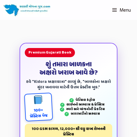
Menu
Premium Gujarati Book
શું તમારા બાળકના
અક્ષરો ખરાબ આવે છે?
હવે "Kidora અક્ષરયાત્રા" લાવ્યું છે, "બાળકોના અક્ષરો
સુંદર બનાવવા માટેની ઉત્તમ પ્રેક્ટીસ બુક."
પેન્‍સિલ કંટ્રોલ
✓
લાઈનનો અભ્યાસ & પ્રેક્ટિસ
✓
સ્વરો અને વ્યંજનોની પ્રેકટિસ
✓
100+
બારાખડીનો અભ્યાસ
✓
પ્રેક્ટિસ પેજ
100 GSM કાગળ, 12,000+ થી વધુ શબ્દ લેખનની
પ્રેક્ટિસ