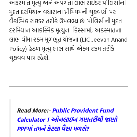
અકસ્માત મૃત્યુ અને અપંગતા લાભ રાઇડર પોલિસીની
મુદત દરમિયાન વધારાના પ્રીમિયમની ચુકવણી પર
વૈકલ્પિક રાઇડર તરીકે ઉપલબ્ધ છે. પોલિસીની મુદત
દરમિયાન આકસ્મિક મૃત્યુના કિસ્સામાં, અકસ્માતના
લાભ વીમા રકમ મૂળભૂત યોજના (LIC Jeevan Anand
Policy) હેઠળ મૃત્યુ લાભ સાથે એકમ રકમ તરીકે
ચૂકવવાપાત્ર રહેશે.
Read More:-
Public Provident Fund
Calculator । ઓનલાઇન ગણતરીથી જાણો
PPFમાં તમને કેટલા પૈસા મળશે?