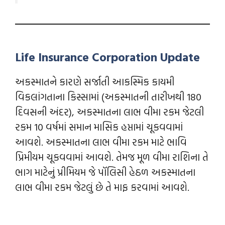
Life Insurance Corporation Update
અકસ્માતને કારણે સર્જાતી આકસ્મિક કાયમી
વિકલાંગતાના કિસ્સામાં (અકસ્માતની તારીખથી 180
દિવસની અંદર), અકસ્માતના લાભ વીમા રકમ જેટલી
રકમ 10 વર્ષમાં સમાન માસિક હપ્તામાં ચૂકવવામાં
આવશે. અકસ્માતના લાભ વીમા રકમ માટે ભાવિ
પ્રિમીયમ ચૂકવવામાં આવશે. તેમજ મૂળ વીમા રાશિના તે
ભાગ માટેનું પ્રીમિયમ જે પૉલિસી હેઠળ અકસ્માતના
લાભ વીમા રકમ જેટલું છે તે માફ કરવામાં આવશે.