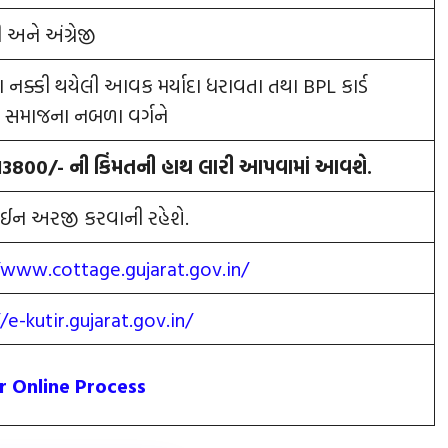
 અને અંગ્રેજી
ા નક્કી થયેલી આવક મર્યાદા ધરાવતા તથા BPL કાર્ડ
 સમાજના નબળા વર્ગને
13800
/- ની કિંમતની હાથ લારી આપવામાં આવશે.
ન અરજી કરવાની રહેશે.
/www.cottage.gujarat.gov.in/
/e-kutir.gujarat.gov.in/
r Online Process