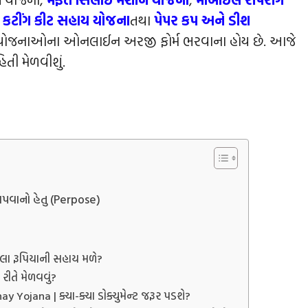
ર કટીંગ કીટ સહાય યોજ
ના
તથા
પેપર કપ અને ડીશ
મ યોજનાઓના ઓનલાઈન અરજી ફોર્મ ભરવાના હોય છે. આજે
િતી મેળવીશું.
વાનો હેતુ (Perpose)
ટલા રૂપિયાની સહાય મળે?
ીતે મેળવવું?
jana | ક્યા-ક્યા ડોક્યુમેન્‍ટ જરૂર પડશે?