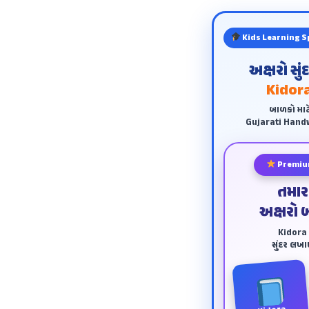
Kids Learning S
અક્ષરો સુ
Kidora
બાળકો માટ
Gujarati Handw
Premiu
તમાર
અક્ષરો 
Kidora અ
સુંદર લખ