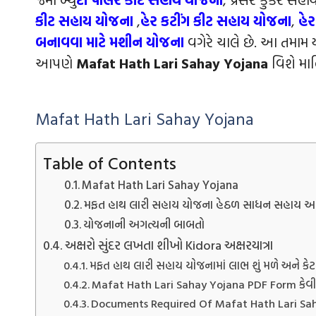
કીટ સહાય યોજના
,
હેર કટીંગ કીટ સહાય યોજના
,
હે
બનાવવા માટે મશીન યોજના
વગેરે ચાલે છે. આ તમા
આપણે
Mafat Hath Lari Sahay Yojana
વિશે માહ
Mafat Hath Lari Sahay Yojana
Table of Contents
Mafat Hath Lari Sahay Yojana
મફત હાથ લારી સહાય યોજના હેઠળ સાધન સહાય આપ
યોજનાની અગત્યની બાબતો
અક્ષરો સુંદર લખતા શીખો Kidora અક્ષરયાત્રા
મફત હાથ લારી સહાય યોજનામાં લાભ શું મળે અને કે
Mafat Hath Lari Sahay Yojana PDF Form કેવી ર
Documents Required Of Mafat Hath Lari Sahay Yo