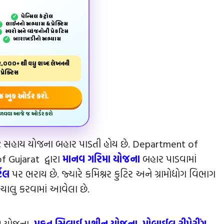
પેન્‍સિલ કંટ્રોલ
✓
લાઈનનો અભ્યાસ & પ્રેક્ટિસ
✓
સ્વરો અને વ્યંજનોની પ્રેકટિસ
✓
બારાખડીનો અભ્યાસ
✓
,000+ થી વધુ શબ્દ લેખનની
પ્રેક્ટિસ
બુક ઓર્ડર કરો.
મેળવવા આજે જ ઓર્ડર કરો
ે સહાય યોજના બહાર પાડતી હોય છે. Department of
Gujarat દ્વારા
માનવ ગરિમા યોજના
બહાર પાડવામાં
્ટલ
પર ભરાય છે. જ્યારે કમિશ્નર કુટિર અને ગ્રામોદ્યોગ વિભાગ
ાલુ કરવામાં આવેલા છે.
ાય યોજના,
મફત સિલાઈ મશીન યોજના
,
મોબાઈલ રીપેરીંગ