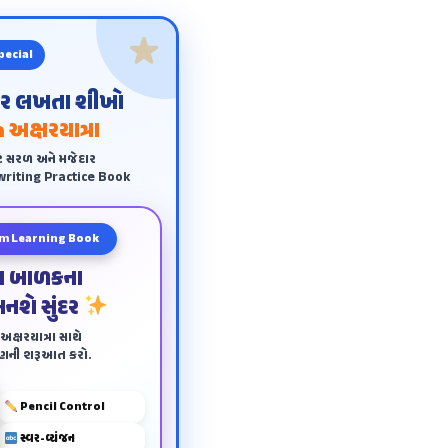
pecial
ંદર લખતા શીખો
 અક્ષરયાત્રા
ે સરળ અને મજેદાર
riting Practice Book
m Learning Book
ા બાળકના
બનશે સુંદર
ક્ષરયાત્રા સાથે
ાણની શરૂઆત કરો.
Pencil Control
સ્વર-વ્યંજન