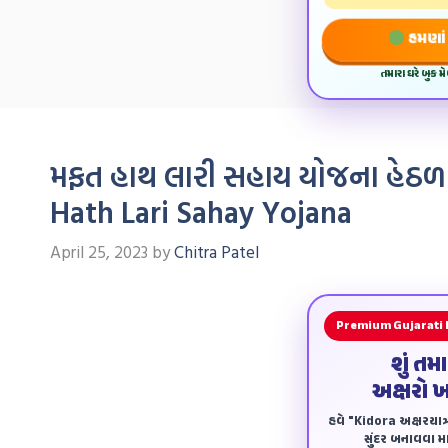
હમણાં 
તમારા ઘરે બુક 
મફત હાથ લારી સહાય યોજના હેઠળ
Hath Lari Sahay Yojana
April 25, 2023
by
Chitra Patel
Premium Gujarati
શું તમ
અક્ષરો 
હવે "Kidora અક્ષરયાત્ર
સુંદર બનાવવા માટ