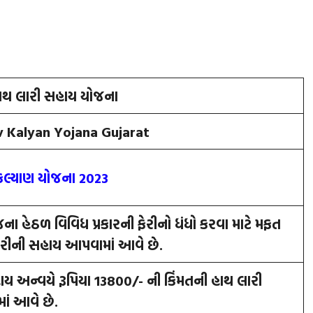
ાથ લારી સહાય યોજના
 Kalyan Yojana Gujarat
કલ્યાણ યોજના 2023
ા હેઠળ વિવિધ પ્રકારની ફેરીનો ધંધો કરવા માટે મફત
રીની સહાય આપવામાં આવે છે.
 અન્‍વયે રૂપિયા
13800
/- ની કિંમતની હાથ લારી
ં આવે છે.