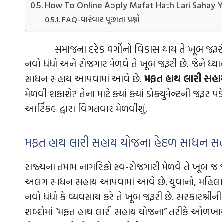
How To Online Apply Mafat Hath Lari Sahay Yo
FAQ-વારંવાર પૂછાતા પ્રશ્નો
સમાજના દરેક વર્ગોનો વિકાસ થાય તે ખૂબ જરૂરી 
નવો ધંધો અને રોજગાર મેળવે તે ખૂબ જરૂરી છે. જેને 
સાધન સહાય આપવામાં આવે છે.
મફત હાથ લારી સહ
મેળવી શકાશે? તેના માટે ક્યાં ક્યાં ડોક્યુમેન્ટની જરૂ
આર્ટિકલ દ્વારા વિગતવાર મેળવીશું.
મફત હાથ લારી સહાય યોજના હેઠળ સાધન સહ
રાજ્યના તમામ નાગરિકો સ્વ-રોજગારી મેળવે તે ખૂબ 
અલગ સાધન સહાય આપવામાં આવે છે. યુવાનો, મહિલ
નવો ધંધો કે વ્યવસાય કરે તે ખૂબ જરૂરી છે. સરકારશ્ર
શબ્દોમાં “મફત હાથ લારી સહાય યોજના” તરીકે ઓળખાય