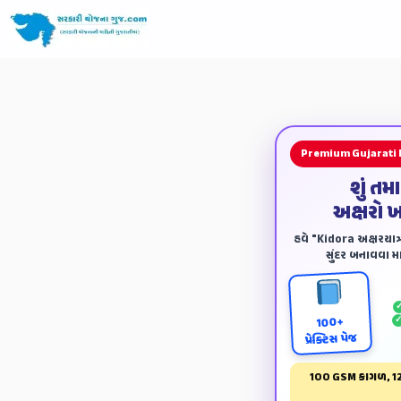
Premium Gujarati
શું તમ
અક્ષરો 
હવે "Kidora અક્ષરયાત્ર
સુંદર બનાવવા માટ
100+
પ્રેક્ટિસ પેજ
100 GSM કાગળ, 12