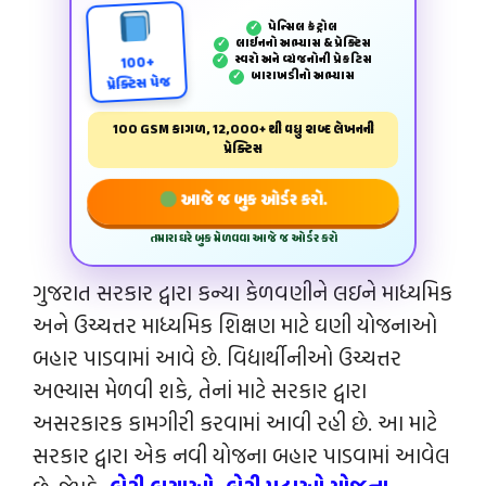
પેન્‍સિલ કંટ્રોલ
✓
લાઈનનો અભ્યાસ & પ્રેક્ટિસ
✓
સ્વરો અને વ્યંજનોની પ્રેકટિસ
✓
100+
બારાખડીનો અભ્યાસ
✓
પ્રેક્ટિસ પેજ
100 GSM કાગળ, 12,000+ થી વધુ શબ્દ લેખનની
પ્રેક્ટિસ
આજે જ બુક ઓર્ડર કરો.
તમારા ઘરે બુક મેળવવા આજે જ ઓર્ડર કરો
ગુજરાત સરકાર દ્વારા કન્યા કેળવણીને લઇને માધ્યમિક
અને ઉચ્ચત્તર માધ્યમિક શિક્ષણ માટે ઘણી યોજનાઓ
બહાર પાડવામાં આવે છે. વિદ્યાર્થીનીઓ ઉચ્ચત્તર
અભ્યાસ મેળવી શકે, તેનાં માટે સરકાર દ્વારા
અસરકારક કામગીરી કરવામાં આવી રહી છે. આ માટે
સરકાર દ્વારા એક નવી યોજના બહાર પાડવામાં આવેલ