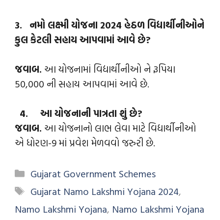
3.
નમો લક્ષ્મી યોજના
2024 હેઠળ
વિદ્યાર્થીનીઓને
કુલ કેટલી સહાય આપવામાં આવે છે?
જવાબ.
આ યોજનામાં વિદ્યાર્થીનીઓ ને રૂપિયા
50,000 ની સહાય આપવામાં આવે છે.
4. આ યોજનાની પાત્રતા શું છે?
જવાબ.
આ યોજનાનો લાભ લેવા માટે વિદ્યાર્થીનીઓ
એ ધોરણ-9 માં પ્રવેશ મેળવવો જરુરી છે.
Gujarat Government Schemes
Gujarat Namo Lakshmi Yojana 2024
,
Namo Lakshmi Yojana
,
Namo Lakshmi Yojana