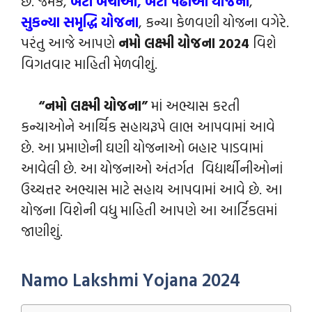
છે. જેમકે,
બે
ટી બચાઓ, બેટી પઢાઓ યોજના
,
સુકન્યા સમૃદ્ધિ યોજના
, કન્યા કેળવણી યોજના વગેરે.
પરંતુ આજે આપણે
નમો લક્ષ્મી યોજના 2024
વિશે
વિગતવાર માહિતી મેળવીશું.
“નમો લક્ષ્મી યોજના”
માં અભ્યાસ કરતી
કન્યાઓને આર્થિક સહાયરૂપે લાભ આપવામાં આવે
છે. આ પ્રમાણેની ઘણી યોજનાઓ બહાર પાડવામાં
આવેલી છે. આ યોજનાઓ અંતર્ગત વિદ્યાર્થીનીઓનાં
ઉચ્ચત્તર અભ્યાસ માટે સહાય આપવામાં આવે છે. આ
યોજના વિશેની વધુ માહિતી આપણે આ આર્ટિકલમાં
જાણીશું.
Namo Lakshmi Yojana 2024