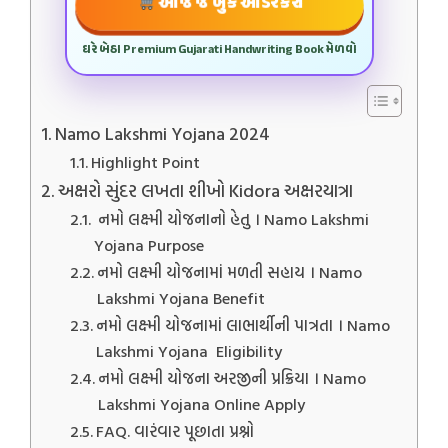
આજે જ બુક ઓર્ડર કરો
ઘરે બેઠા Premium Gujarati Handwriting Book મેળવો
Namo Lakshmi Yojana 2024
Highlight Point
અક્ષરો સુંદર લખતા શીખો Kidora અક્ષરયાત્રા
નમો લક્ષ્મી યોજનાનો હેતુ । Namo Lakshmi
Yojana Purpose
નમો લક્ષ્મી યોજનામાં મળતી સહાય । Namo
Lakshmi Yojana Benefit
નમો લક્ષ્મી યોજનામાં લાભાર્થીની પાત્રતા । Namo
Lakshmi Yojana Eligibility
નમો લક્ષ્મી યોજના અરજીની પ્રક્રિયા । Namo
Lakshmi Yojana Online Apply
FAQ. વારંવાર પૂછાતા પ્રશ્નો