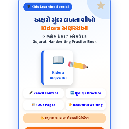
Kids Learning Special
અક્ષરો સુંદર લખતા શીખો
Kidora અક્ષરયાત્રા
બાળકો માટે સરળ અને મજેદાર
Gujarati Handwriting Practice Book
Kidora
અક્ષરયાત્રા
Pencil Control
મૂળાક્ષર Practice
100+ Pages
Beautiful Writing
12,000+ શબ્દ લેખનની પ્રેક્ટિસ