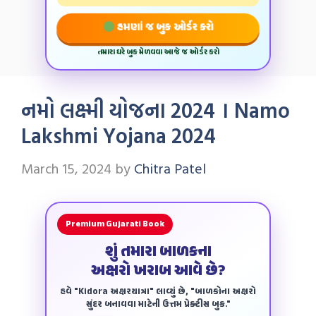
હમણાં જ બુક ઓર્ડર કરો
તમારા ઘરે બુક મેળવવા આજે જ ઓર્ડર કરો
નમો લક્ષ્મી યોજના 2024 । Namo
Lakshmi Yojana 2024
March 15, 2024
by
Chitra Patel
Premium Gujarati Book
શું તમારા બાળકના
અક્ષરો ખરાબ આવે છે?
હવે "Kidora અક્ષરયાત્રા" લાવ્યું છે, "બાળકોના અક્ષરો
સુંદર બનાવવા માટેની ઉત્તમ પ્રેક્ટીસ બુક."