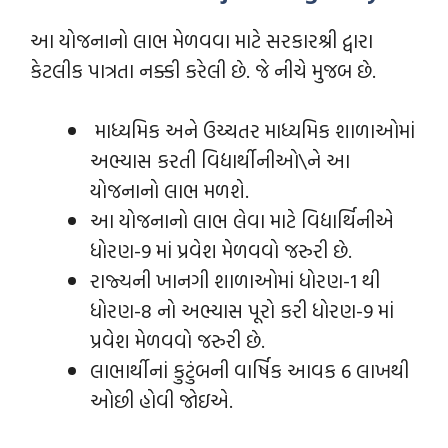
આ યોજનાનો લાભ મેળવવા માટે સરકારશ્રી દ્વારા
કેટલીક પાત્રતા નક્કી કરેલી છે. જે નીચે મુજબ છે.
માધ્યમિક અને ઉચ્ચતર માધ્યમિક શાળાઓમાં
અભ્યાસ કરતી વિદ્યાર્થીનીઓ\ને આ
યોજનાનો લાભ મળશે.
આ યોજનાનો લાભ લેવા માટે વિદ્યાર્થિનીએ
ધોરણ-9 માં પ્રવેશ મેળવવો જરુરી છે.
રાજ્યની ખાનગી શાળાઓમાં ધોરણ-1 થી
ધોરણ-8 નો અભ્યાસ પૂરો કરી ધોરણ-9 માં
પ્રવેશ મેળવવો જરુરી છે.
લાભાર્થીનાં કુટુંબની વાર્ષિક આવક 6 લાખથી
ઓછી હોવી જોઇએ.