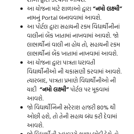
આ યોજના માટે શાળાઓ દ્વારા
“નમો લક્ષ્મી”
નામનું Portal બનાવવામાં આવશે.
આ પોર્ટલ દ્વારા સહાયની રકમ વિદ્યાર્થીનીનાં
વાલીનાં બેંક ખાતામાં નાખવામાં આવશે. જો
લાભાર્થીનાં વાલી ના હોય તો, સહાયની રકમ
લાભાર્થીનાં બેંક ખાતામાં નાખવામાં આવશે.
આ યોજના દ્વારા પાત્રતા ધરાવતી
વિદ્યાર્થીનીઓ ની ચકાસણી કરવામાં આવશે.
ત્યારબાદ, પાત્રતા પ્રમાણે વિદ્યાર્થીનીઓ ની
યાદી
“નમો લક્ષ્મી”
પોર્ટલ પર મૂકવામાં
આવશે.
જો વિદ્યાર્થીનિની સરેરાશ હાજરી 80% થી
ઓછી હશે, તો તેની સહાય બંધ કરી દેવામાં
આવશે.
જો વિદ્યાર્થીની અધવચ્ચે શાળા છોડી દેશે તો,