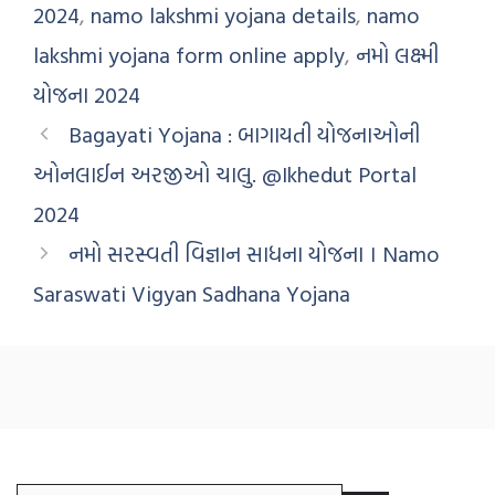
2024
,
namo lakshmi yojana details
,
namo
lakshmi yojana form online apply
,
નમો લક્ષ્મી
યોજના 2024
Bagayati Yojana : બાગાયતી યોજનાઓની
ઓનલાઈન અરજીઓ ચાલુ. @Ikhedut Portal
2024
નમો સરસ્વતી વિજ્ઞાન સાધના યોજના । Namo
Saraswati Vigyan Sadhana Yojana