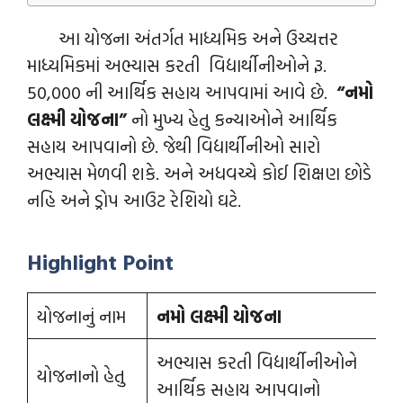
આ યોજના અંતર્ગત માધ્યમિક અને ઉચ્ચત્તર
માધ્યમિકમાં અભ્યાસ કરતી વિદ્યાર્થીનીઓને રૂ.
50,000 ની આર્થિક સહાય આપવામાં આવે છે.
“નમો
લક્ષ્મી યોજના”
નો મુખ્ય હેતુ કન્યાઓને આર્થિક
સહાય આપવાનો છે. જેથી વિદ્યાર્થીનીઓ સારો
અભ્યાસ મેળવી શકે. અને અધવચ્ચે કોઈ શિક્ષણ છોડે
નહિ અને ડ્રોપ આઉટ રેશિયો ઘટે.
Highlight Point
યોજનાનું નામ
નમો લક્ષ્મી યોજના
અભ્યાસ કરતી વિદ્યાર્થીનીઓને
યોજનાનો હેતુ
આર્થિક સહાય આપવાનો