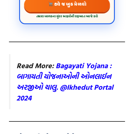
હવે જ બુક મેળવો
તમારા બાળકના સુંદર અક્ષરોની શરૂઆત આજે કરો
Read More:
B
agayati Yojana :
બાગાયતી યોજનાઓની ઓનલાઈન
અરજીઓ ચાલુ. @Ikhedut Portal
2024