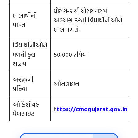
ધોરણ-9 થી ધોરણ-12 માં
લાભાર્થીની
અભ્યાસ કરતી વિદ્યાર્થીનીઓને
પાત્રતા
લાભ મળશે.
વિદ્યાર્થીનીઓને
મળતી કુલ
50,000 રૂપિયા
સહાય
અરજીની
ઓનલાઇન
પ્રક્રિયા
ઓફિશીયલ
h
ttps://cmogujarat.gov.in
વેબસાઇટ