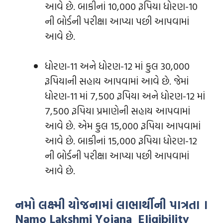
આવે છે. બાકીનાં 10,000 રૂપિયા ધોરણ-10
ની બોર્ડની પરીક્ષા આપ્યા પછી આપવામાં
આવે છે.
ધોરણ-11 અને ધોરણ-12 માં કુલ 30,000
રૂપિયાની સહાય આપવામાં આવે છે. જેમાં
ધોરણ-11 માં 7,500 રૂપિયા અને ધોરણ-12 માં
7,500 રૂપિયા પ્રમાણેની સહાય આપવામાં
આવે છે. એમ કુલ 15,000 રૂપિયા આપવામાં
આવે છે. બાકીનાં 15,000 રૂપિયા ધોરણ-12
ની બોર્ડની પરીક્ષા આપ્યા પછી આપવામાં
આવે છે.
નમો લક્ષ્મી યોજનામાં લાભાર્થીની પાત્રતા ।
Namo Lakshmi Yojana Eligibility