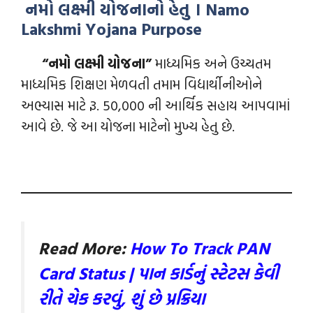
નમો લક્ષ્મી યોજનાનો હેતુ । Namo
Lakshmi Yojana Purpose
“નમો લક્ષ્મી યોજના”
માધ્યમિક અને ઉચ્ચતમ
માધ્યમિક શિક્ષણ મેળવતી તમામ વિદ્યાર્થીનીઓને
અભ્યાસ માટે રૂ. 50,000 ની આર્થિક સહાય આપવામાં
આવે છે. જે આ યોજના માટેનો મુખ્ય હેતુ છે.
Read More:
How To Track PAN
Card Status | પાન કાર્ડનું સ્ટેટસ કેવી
રીતે ચેક કરવું, શું છે પ્રક્રિયા