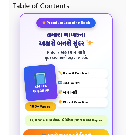
Table of Contents
Premium Learning Book
તમારા બાળકના
અક્ષરો બનશે સુંદર
Kidora અક્ષરયાત્રા સાથે
સુંદર લખાણની શરૂઆત કરો.
Pencil Control
સ્વર-વ્યંજન
Kidora
અક્ષરયાત્રા
બારાખડી
Word Practice
100+ Pages
12,000+ શબ્દ લેખન પ્રેક્ટિસ | 100 GSM Paper