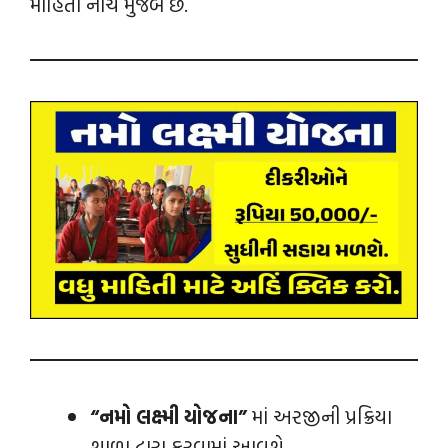
માહિતી નીચે મુજબ છે.
“નમો લક્ષ્મી યોજના”
માં અરજીની પ્રક્રિયા
શાળા દ્વારા કરવામાં આવશે.