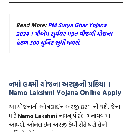
Read More:
PM Surya Ghar Yojana
2024 । પીએમ સૂર્યઘર મફત વીજળી યોજના
હેઠળ 300 યુનિટ સુધી મળશે.
નમો લક્ષ્મી યોજના અરજીની પ્રક્રિયા ।
Namo Lakshmi Yojana Online Apply
આ યોજનાની ઓનલાઈન અરજી કરવાની થશે. જેના
માટે
Namo Lakshmi
નામનું પોર્ટલ બનાવવામાં
આવશે. ઓનલાઈન અરજી કેવી રીતે થશે તેની