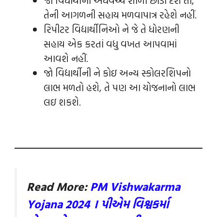
તેની આગળની સહાય મળવાપાત્ર રહેશે નહીં.
રિપીટર વિદ્યાર્થીનિઓ ને જે તે ધોરણની
સહાય એક કરતાં વધુ વખત આપવામાં
આવશે નહીં.
જો વિદ્યાર્થીની ને કોઇ અન્ય સ્કોલરશિપનો
લાભ મળતો હશે, તે પણ આ યોજનાનો લાભ
લઇ શકશે.
Read More:
PM Vishwakarma
Yojana 2024 । પીએમ વિશ્વકર્મા