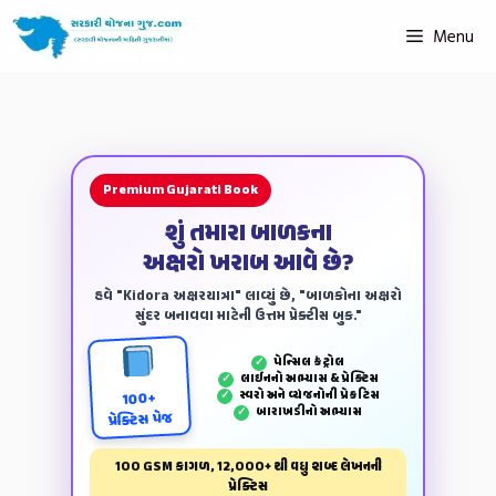
Menu
Premium Gujarati Book
શું તમારા બાળકના
અક્ષરો ખરાબ આવે છે?
હવે "Kidora અક્ષરયાત્રા" લાવ્યું છે, "બાળકોના અક્ષરો
સુંદર બનાવવા માટેની ઉત્તમ પ્રેક્ટીસ બુક."
પેન્‍સિલ કંટ્રોલ
✓
લાઈનનો અભ્યાસ & પ્રેક્ટિસ
✓
સ્વરો અને વ્યંજનોની પ્રેકટિસ
✓
100+
બારાખડીનો અભ્યાસ
✓
પ્રેક્ટિસ પેજ
100 GSM કાગળ, 12,000+ થી વધુ શબ્દ લેખનની
પ્રેક્ટિસ