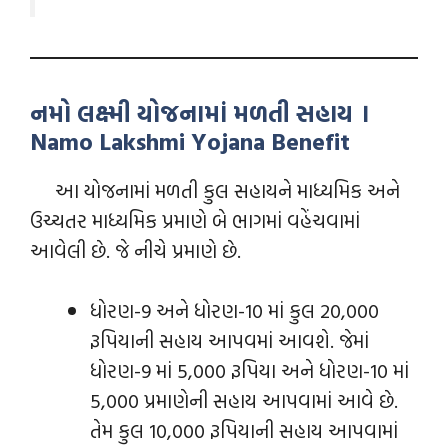
નમો લક્ષ્મી યોજનામાં મળતી સહાય ।
Namo Lakshmi Yojana Benefit
આ યોજનામાં મળતી કુલ સહાયને માધ્યમિક અને
ઉચ્ચતર માધ્યમિક પ્રમાણે બે ભાગમાં વહેંચવામાં
આવેલી છે. જે નીચે પ્રમાણે છે.
ધોરણ-9 અને ધોરણ-10 માં કુલ 20,000
રૂપિયાની સહાય આપવમાં આવશે. જેમાં
ધોરણ-9 માં 5,000 રૂપિયા અને ધોરણ-10 માં
5,000 પ્રમાણેની સહાય આપવામાં આવે છે.
તેમ કુલ 10,000 રૂપિયાની સહાય આપવામાં