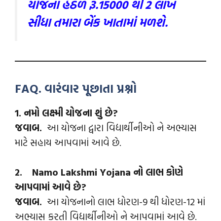
યોજના હેઠળ રૂ.15000 થી 2 લાખ
સીધા તમારા બેંક ખાતામાં મળશે.
FAQ. વારંવાર પૂછાતા પ્રશ્નો
1. નમો લક્ષ્મી યોજના શું છે?
જવાબ.
આ યોજના દ્વારા વિદ્યાર્થીનીઓ ને અભ્યાસ
માટે સહાય આપવામાં આવે છે.
2.
Namo Lakshmi Yojana
નો લાભ કોણે
આપવામાં આવે છે?
જવાબ.
આ યોજનાનો લાભ ધોરણ-9 થી ધોરણ-12 માં
અભ્યાસ કરતી વિદ્યાર્થીનીઓ ને આપવામાં આવે છે.