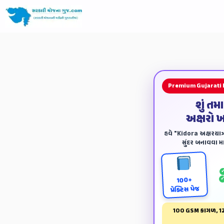
Premium Gujarati
શું તમ
અક્ષરો 
હવે "Kidora અક્ષરયાત્ર
સુંદર બનાવવા માટ
100+
પ્રેક્ટિસ પેજ
100 GSM કાગળ, 12