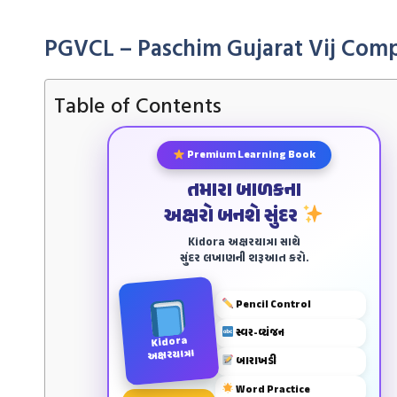
PGVCL – Paschim Gujarat Vij Com
Table of Contents
Premium Learning Book
તમારા બાળકના
અક્ષરો બનશે સુંદર
Kidora અક્ષરયાત્રા સાથે
સુંદર લખાણની શરૂઆત કરો.
Pencil Control
સ્વર-વ્યંજન
Kidora
અક્ષરયાત્રા
બારાખડી
Word Practice