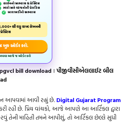
લાઈનનો અભ્યાસ & પ્રેક્ટિસ
✓
સ્વરો અને વ્યંજનોની પ્રેકટિસ
✓
બારાખડીનો અભ્યાસ
✓
,000+ થી વધુ શબ્દ લેખનની
પ્રેક્ટિસ
બુક ઓર્ડર કરો.
મેળવવા આજે જ ઓર્ડર કરો
pgvcl bill download
।
પીજીવીસીએલલાઈટ
બીલ
oad
હન આપવામાં આવી રહ્યું છે.
Digital Gujarat Program
કરી રહી છે. પ્રિય વાંચકો, આજે આપણે આ આર્ટિકલ દ્વારા
રવું તેની માહિતી તમને આપીશું, તો આર્ટિકલ છેલ્લે સુધી