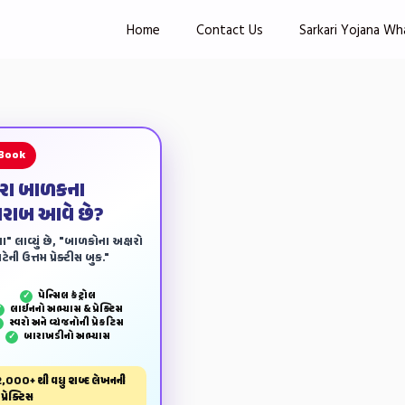
Home
Contact Us
Sarkari Yojana Wh
 Book
ારા બાળકના
ખરાબ આવે છે?
ા" લાવ્યું છે, "બાળકોના અક્ષરો
ેની ઉત્તમ પ્રેક્ટીસ બુક."
પેન્‍સિલ કંટ્રોલ
✓
લાઈનનો અભ્યાસ & પ્રેક્ટિસ
✓
સ્વરો અને વ્યંજનોની પ્રેકટિસ
✓
બારાખડીનો અભ્યાસ
✓
,000+ થી વધુ શબ્દ લેખનની
પ્રેક્ટિસ