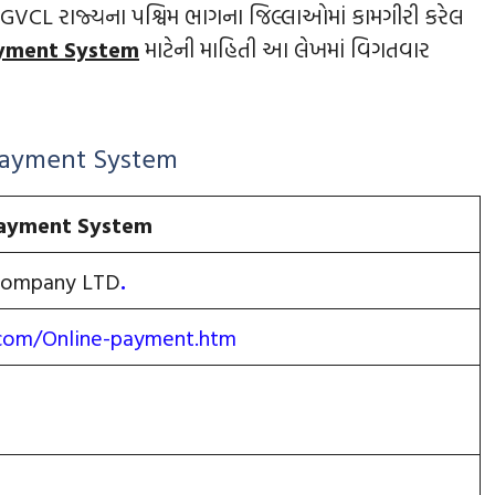
VCL રાજ્યના પશ્વિમ ભાગના જિલ્લાઓમાં કામગીરી કરેલ
ayment System
માટેની માહિતી આ લેખમાં વિગતવાર
 Payment System
Payment System
 Company LTD
.
com/Online-payment.htm