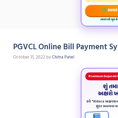
હમણાં 
તમારા ઘરે બુક 
PGVCL Online Bill Payment Syste
October 31, 2022
by
Chitra Patel
Premium Gujarati
શું તમ
અક્ષરો 
હવે "Kidora અક્ષરયાત્ર
સુંદર બનાવવા માટ