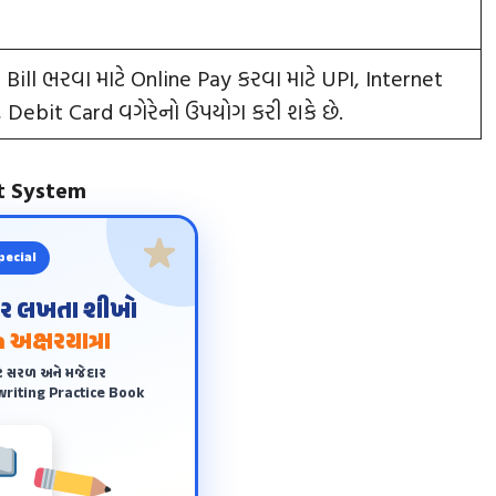
Bill ભરવા માટે Online Pay કરવા માટે UPI, Internet
, Debit Card વગેરેનો ઉપયોગ કરી શકે છે.
t System
pecial
ંદર લખતા શીખો
 અક્ષરયાત્રા
ે સરળ અને મજેદાર
riting Practice Book