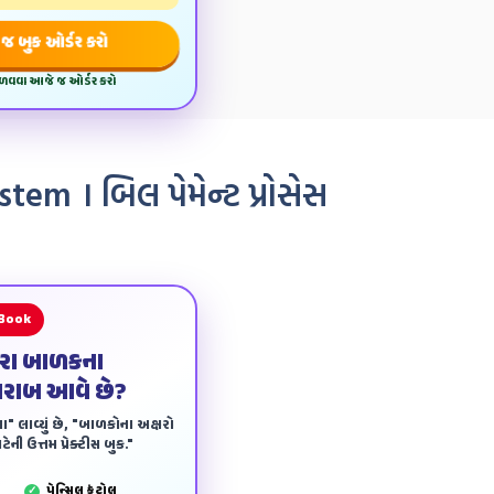
જ બુક ઓર્ડર કરો
મેળવવા આજે જ ઓર્ડર કરો
m । બિલ પેમેન્‍ટ પ્રોસેસ
 Book
ારા બાળકના
ખરાબ આવે છે?
ા" લાવ્યું છે, "બાળકોના અક્ષરો
ેની ઉત્તમ પ્રેક્ટીસ બુક."
પેન્‍સિલ કંટ્રોલ
✓