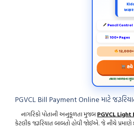
Kid
અક્ષરય
Pencil Control
100+ Pages
12,000+ શ
હવે
તમારા બાળકના સું
PGVCL Bill Payment Online માટે જરૂરિયા
નાગરિકો પોતાની અનુકૂળતા મુજબ
PGVCL Light 
કેટલીક જરૂરિયાત બાબતો હોવી જોઈએ. જે નીચે પ્રમાણે 