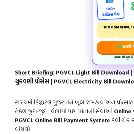
100+
પ્રેક્ટિસ પેજ
100 GSM કાગળ, 12
આજે જ 
તમારા ઘરે બુક 
Short Briefing:
PGVCL Light Bill Download | 
ચુકવણી પ્રોસેસ | PGVCL Electricity Bill Downl
રાજ્યમાં ડિજીટલ ગુજરાતને ખૂબ જ મહત્વ અને પ્રોત્સા
હેઠળ જુદા-જુદા વિભાગો પણ પોતાની સેવાઓ
Online
PGVCL Online Bill Payment System
કેવી ચેક ક
વાંચવો.