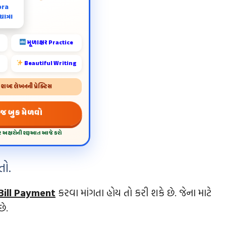
ora
ાત્રા
મૂળાક્ષર Practice
Beautiful Writing
બ્દ લેખનની પ્રેક્ટિસ
 જ બુક મેળવો
દર અક્ષરોની શરૂઆત આજે કરો
તો.
Bill Payment
કરવા માંગતા હોય તો કરી શકે છે. જેના માટે
છે.