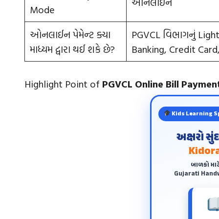
ઓનલાઈન
Mode
ઓનલાઈન પેમેન્‍ટ ક્યા
PGVCL વિભાગનું Light 
માધ્યમ દ્વારા થઈ શકે છે?
Banking, Credit Card
Highlight Point of
PGVCL Online Bill Paymen
Kids Learning S
અક્ષરો સુ
Kidora
બાળકો માટ
Gujarati Handw