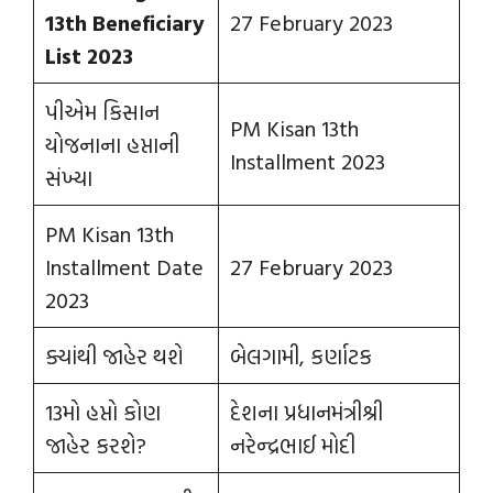
13th Beneficiary
27 February 2023
List 2023
પીએમ કિસાન
PM Kisan 13th
યોજનાના હપ્તાની
Installment 2023
સંખ્યા
PM Kisan 13th
Installment Date
27 February 2023
2023
ક્યાંથી જાહેર થશે
બેલગામી, કર્ણાટક
13મો હપ્તો કોણ
દેશના પ્રધાનમંત્રીશ્રી
જાહેર કરશે?
નરેન્‍દ્રભાઈ મોદી