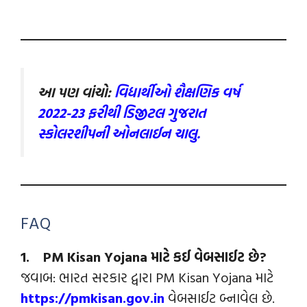
આ પણ વાંચો:
વિદ્યાર્થીઓ શૈક્ષણિક વર્ષ
2022-23 ફરીથી ડિજીટલ ગુજરાત
સ્કોલરશીપની ઓનલાઈન ચાલુ.
FAQ
1. PM Kisan Yojana માટે કઈ વેબસાઈટ છે?
જવાબ: ભારત સરકાર દ્વારા PM Kisan Yojana માટે
https://pmkisan.gov.in
વેબસાઈટ બ્નાવેલ છે.