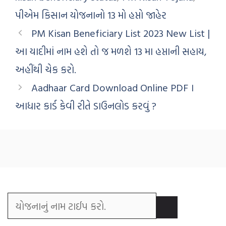
પીએમ કિસાન યોજનાનો 13 મો હપ્તો જાહેર
PM Kisan Beneficiary List 2023 New List |
આ યાદીમાં નામ હશે તો જ મળશે 13 મા હપ્તાની સહાય,
અહીંથી ચેક કરો.
Aadhaar Card Download Online PDF ।
આધાર કાર્ડ કેવી રીતે ડાઉનલોડ કરવું ?