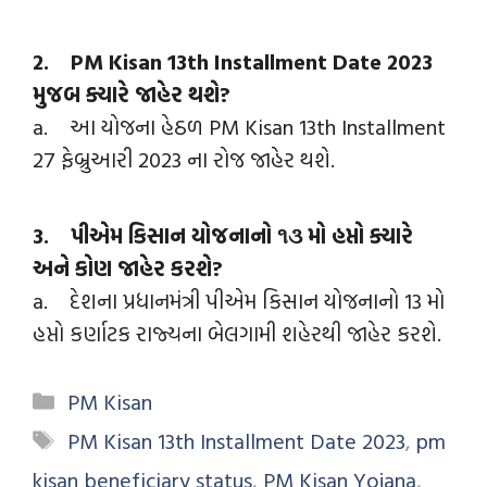
2. PM Kisan 13th Installment Date 2023
મુજબ ક્યારે જાહેર થશે?
a. આ યોજના હેઠળ PM Kisan 13th Installment
27 ફેબ્રુઆરી 2023 ના રોજ જાહેર થશે.
3. પીએમ કિસાન યોજનાનો ૧૩ મો હપ્તો ક્યારે
અને કોણ જાહેર કરશે?
a. દેશના પ્રધાનમંત્રી પીએમ કિસાન યોજનાનો 13 મો
હપ્તો કર્ણાટક રાજ્યના બેલગામી શહેરથી જાહેર કરશે.
PM Kisan
PM Kisan 13th Installment Date 2023
,
pm
kisan beneficiary status
,
PM Kisan Yojana
,