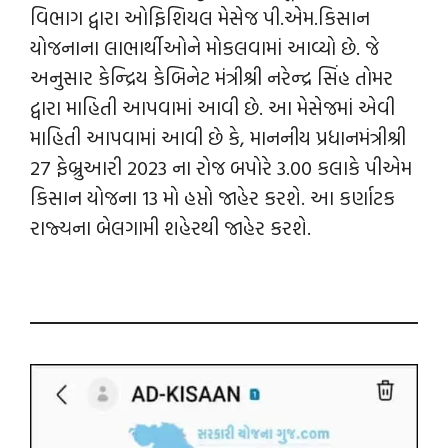
વિભાગ દ્વારા ઓફિશિયલ મેસેજ પી.એમ.કિસાન
યોજનાના લાભાર્થીઓને મોકલવામાં આવ્યો છે. જે
અનુસાર કેન્‍દ્રિય કેબિનેટ મંત્રીશ્રી નરેન્‍દ્ર સિંહ તોમર
દ્વારા માહિતી આપવામાં આવી છે. આ મેસેજમાં એવી
માહિતી આપવામાં આવી છે કે, માનનીય પ્રધાનમંત્રીશ્રી
27 ફેબ્રુઆરી 2023 ના રોજ બપોરે 3.00 કલાકે પીએમ
કિસાન યોજના 13 મો હપ્તો જાહેર કરશે. આ કર્ણાટક
રાજ્યના બેલગામી શહેરથી જાહેર કરશે.