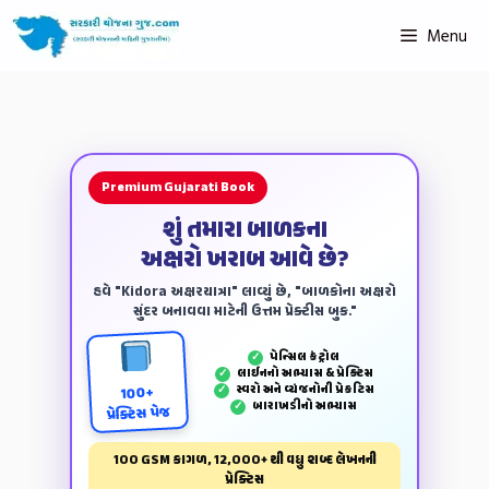
Menu
Premium Gujarati Book
શું તમારા બાળકના
અક્ષરો ખરાબ આવે છે?
હવે "Kidora અક્ષરયાત્રા" લાવ્યું છે, "બાળકોના અક્ષરો
સુંદર બનાવવા માટેની ઉત્તમ પ્રેક્ટીસ બુક."
પેન્‍સિલ કંટ્રોલ
✓
લાઈનનો અભ્યાસ & પ્રેક્ટિસ
✓
સ્વરો અને વ્યંજનોની પ્રેકટિસ
✓
100+
બારાખડીનો અભ્યાસ
✓
પ્રેક્ટિસ પેજ
100 GSM કાગળ, 12,000+ થી વધુ શબ્દ લેખનની
પ્રેક્ટિસ