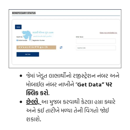
જેમાં ખેડૂત લાભાર્થીનો રજીસ્ટ્રેશન નંબર અને
મોબાઈલ નંબર નાખીને “
Get Data” પર
ક્લિક કરો.
છેલ્લે,
આ મુજબ કરવાથી કેટલા હપ્તા ક્યારે
અને કઈ તારીખે મળ્યા તેની વિગતો જોઈ
શકાશે
.