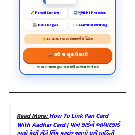
Pencil Control
મૂળાક્ષર Practice
100+ Pages
Beautiful Writing
12,000+ શબ્દ લેખનની પ્રેક્ટિસ
હવે જ બુક મેળવો
તમારા બાળકના સુંદર અક્ષરોની શરૂઆત આજે કરો
Read More:
How To Link Pan Card
With Aadhar Card | પાન કાર્ડને આધારકાર્ડ
સાથે કેવી રીતે લિંક કરવું? જાણો પૂરી માહિતી