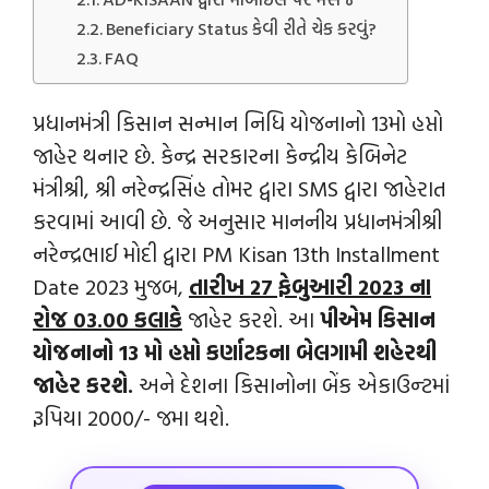
Beneficiary Status કેવી રીતે ચેક કરવું?
FAQ
પ્રધાનમંત્રી કિસાન સન્માન નિધિ યોજનાનો 13મો હપ્તો
જાહેર થનાર છે. કેન્‍દ્ર સરકારના કેન્‍દ્રીય કેબિનેટ
મંત્રીશ્રી, શ્રી નરેન્‍દ્રસિંહ તોમર દ્વારા SMS દ્વારા જાહેરાત
કરવામાં આવી છે. જે અનુસાર માનનીય પ્રધાનમંત્રીશ્રી
નરેન્‍દ્રભાઈ મોદી દ્વારા PM Kisan 13th Installment
Date 2023 મુજબ,
તારીખ 27 ફેબુઆરી 2023 ના
રોજ 03.00 કલાકે
જાહેર કરશે. આ
પીએમ કિસાન
યોજનાનો 13 મો હપ્તો કર્ણાટકના બેલગામી શહેરથી
જાહેર કરશે.
અને દેશના કિસાનોના બેંક એકાઉન્‍ટમાં
રૂપિયા 2000/- જમા થશે.