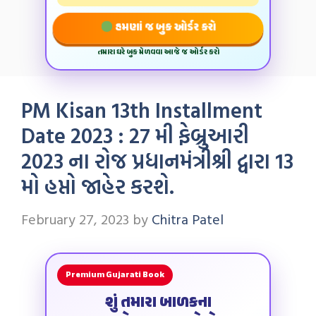
હમણાં જ બુક ઓર્ડર કરો
તમારા ઘરે બુક મેળવવા આજે જ ઓર્ડર કરો
PM Kisan 13th Installment
Date 2023 : 27 મી ફેબ્રુઆરી
2023 ના રોજ પ્રધાનમંત્રીશ્રી દ્વારા 13
મો હપ્તો જાહેર કરશે.
February 27, 2023
by
Chitra Patel
Premium Gujarati Book
શું તમારા બાળકના