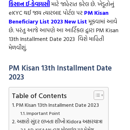
કિસાન ઈ-કેવાયસી
માટે જાહેરાત કરેલ છે. ખેડૂતોનું
eKYC થઈ જાય ત્યારબાદ પોર્ટલ પર
PM Kisan
Beneficiary List 2023 New List
મૂકવામાં આવે
છે. પરંતુ આજે આપણે આ આર્ટિકલ દ્વારા PM Kisan
13th Installment Date 2023 વિશે માહિતી
મેળવીશું.
PM Kisan 13th Installment Date
2023
Table of Contents
PM Kisan 13th Installment Date 2023
Important Point
અક્ષરો સુંદર લખતા શીખો Kidora અક્ષરયાત્રા
AD-KISAAN દ્વારા મોબાઈલ પર મેસેજ