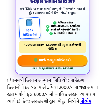
અક્ષરો ખરાબ આવે છે?
હવે "Kidora અક્ષરયાત્રા" લાવ્યું છે, "બાળકોના અક્ષરો
સુંદર બનાવવા માટેની ઉત્તમ પ્રેક્ટીસ બુક."
પેન્‍સિલ કંટ્રોલ
✓
લાઈનનો અભ્યાસ & પ્રેક્ટિસ
✓
સ્વરો અને વ્યંજનોની પ્રેકટિસ
✓
100+
બારાખડીનો અભ્યાસ
✓
પ્રેક્ટિસ પેજ
100 GSM કાગળ, 12,000+ થી વધુ શબ્દ લેખનની
પ્રેક્ટિસ
આજે જ બુક ઓર્ડર કરો.
તમારા ઘરે બુક મેળવવા આજે જ ઓર્ડર કરો
પ્રધાનમંત્રી કિસાન સન્માન નિધિ યોજના હેઠળ
કિસાનોને દર ત્રણ માસે રૂપિયા 2000/- ના ત્રણ સમાન
હપ્તા મળીને કુલ 6000/- ની આર્થિક સહાય આપવામાં
આવે છે. કેન્‍દ્ર સરકારશ્રી દ્વારા ખેડૂત મિત્રોને
પીએમ