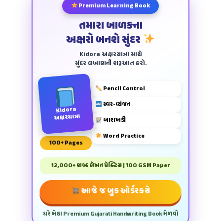
Premium Learning Book
તમારા બાળકના
અક્ષરો બનશે સુંદર
Kidora અક્ષરયાત્રા સાથે
સુંદર લખાણની શરૂઆત કરો.
Pencil Control
સ્વર-વ્યંજન
Kidora
અક્ષરયાત્રા
બારાખડી
Word Practice
100+ Pages
12,000+ શબ્દ લેખન પ્રેક્ટિસ | 100 GSM Paper
આજે જ બુક ઓર્ડર કરો
ઘરે બેઠા Premium Gujarati Handwriting Book મેળવો