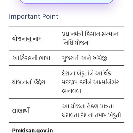
Important Point
પ્રધાનમંત્રી કિસાન સન્માન
યોજનાનું નામ
નિધિ યોજના
આર્ટિકલની ભાષા
ગુજરાતી અને અંગ્રેજી
દેશના ખેડૂતોને આર્થિક
યોજનાનો ઉદ્દેશ
મદદરૂપ કરીને આત્મનિર્ભર
બનાવવા
આ યોજના હેઠળ પાત્રતા
લાભાર્થી
ધરાવતા દેશના તમામ ખેડૂતો
Pmkisan.gov.in