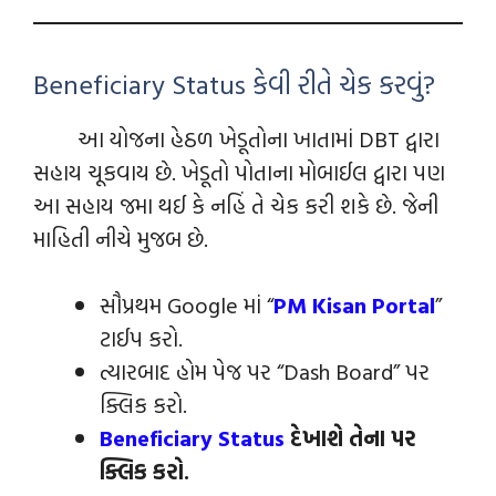
Beneficiary Status કેવી રીતે ચેક કરવું?
આ યોજના હેઠળ ખેડૂતોના ખાતામાં DBT દ્વારા
સહાય ચૂકવાય છે. ખેડૂતો પોતાના મોબાઈલ દ્વારા પણ
આ સહાય જમા થઈ કે નહિં તે ચેક કરી શકે છે. જેની
માહિતી નીચે મુજબ છે.
સૌપ્રથમ Google માં “
PM Kisan Portal
”
ટાઈપ કરો.
ત્યારબાદ હોમ પેજ પર “Dash Board” પર
ક્લિક કરો.
Beneficiary Status
દેખાશે તેના પર
ક્લિક કરો.