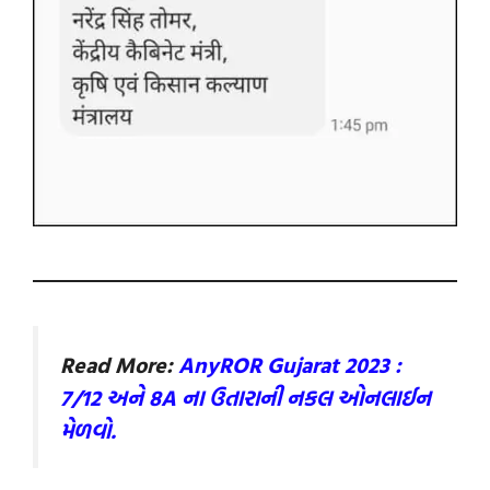
Read More:
AnyROR Gujarat 2023 :
7/12 અને 8A ના ઉતારાની નકલ ઓનલાઈન
મેળવો.