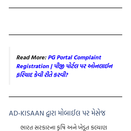
Read More:
PG Portal Complaint
Registration | પીજી પોર્ટલ પર ઓનલાઈન
ફરિયાદ કેવી રીતે કરવી?
AD-KISAAN દ્વારા મોબાઈલ પર મેસેજ
ભારત સરકારના કૃષિ અને ખેડૂત કલ્યાણ