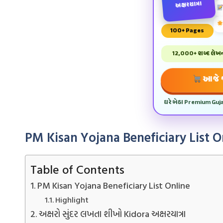
અક્ષરયાત્રા
100+ Pages
12,000+ શબ્દ લેખન 
આજે જ
ઘરે બેઠા Premium Guj
PM Kisan Yojana Beneficiary List O
Table of Contents
PM Kisan Yojana Beneficiary List Online
Highlight
અક્ષરો સુંદર લખતા શીખો Kidora અક્ષરયાત્રા