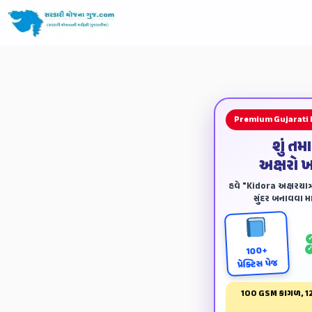
Premium Gujarati
શું તમ
અક્ષરો 
હવે "Kidora અક્ષરયાત્ર
સુંદર બનાવવા માટ
100+
પ્રેક્ટિસ પેજ
100 GSM કાગળ, 12