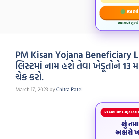
હમણાં 
તમારા ઘરે બુક 
PM Kisan Yojana Beneficiary Li
લિસ્ટમાં નામ હશે તેવા ખેડૂતોને 13 
ચેક કરો.
March 17, 2023
by
Chitra Patel
Premium Gujarati
શું તમ
અક્ષરો 