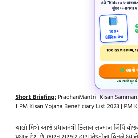
હવે "Kidora અક્ષરયાત્ર
સુંદર બનાવવા માટ
100+
પ્રેક્ટિસ પેજ
100 GSM કાગળ, 12
આજે જ 
તમારા ઘરે બુક 
Short Briefing:
PradhanMantri Kisan Samman N
। PM Kisan Yojana Beneficiary List 2023 | PM K
ચાલો મિત્રો આજે પ્રધાનમંત્રી કિસાન સન્માન નિધિ ય
પ્રધાન દેશ છે. ભારત સરકાર દ્વારા ખેડૂતોના હિતને ધ્