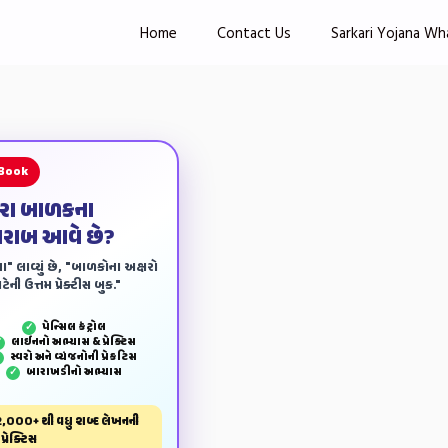
Home
Contact Us
Sarkari Yojana Wh
 Book
ારા બાળકના
ખરાબ આવે છે?
ા" લાવ્યું છે, "બાળકોના અક્ષરો
ેની ઉત્તમ પ્રેક્ટીસ બુક."
પેન્‍સિલ કંટ્રોલ
✓
લાઈનનો અભ્યાસ & પ્રેક્ટિસ
✓
સ્વરો અને વ્યંજનોની પ્રેકટિસ
✓
બારાખડીનો અભ્યાસ
✓
,000+ થી વધુ શબ્દ લેખનની
પ્રેક્ટિસ