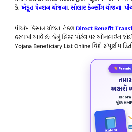
કે,
ખેડૂત પેન્‍શન યોજના
,
સોલાર ફેન્‍સીંગ યોજના
,
પી
પીએમ કિસાન યોજના હેઠળ
Direct Benefit Trans
કરવામાં આવે છે. જેનું લિસ્ટ પોર્ટલ પર ઓનલાઈન જ
Yojana Beneficiary List Online વિશે સંપૂર્ણ માહિતી
Premiu
તમાર
અક્ષરો 
Kidora અ
સુંદર લખ
Kidora