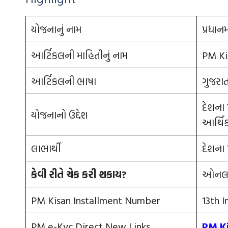
યોજનાનું નામ
પ્રધાન
આર્ટિકલની માહિતીનું નામ
PM Ki
આર્ટિકલની ભાષા
ગુજરાત
દેશના 
યોજનાનો ઉદ્દેશ
આર્થિ
લાભાર્થી
દેશના 
કેવી રીતે ચેક કરી શકાય
?
ઓનલાઈન
PM Kisan Installment Number
13th I
PM e-Kyc Direct New Links
PM Ki