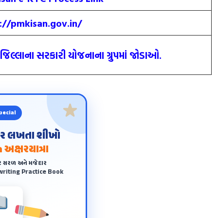
:/
/
pmkisan.gov.in/
જિલ્લાના સરકારી યોજનાના ગ્રુપમાંં જોડાઓ.
pecial
ંદર લખતા શીખો
 અક્ષરયાત્રા
ે સરળ અને મજેદાર
riting Practice Book