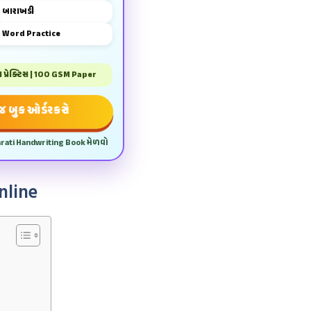
બારાખડી
Word Practice
પ્રેક્ટિસ | 100 GSM Paper
 બુક ઓર્ડર કરો
arati Handwriting Book મેળવો
nline