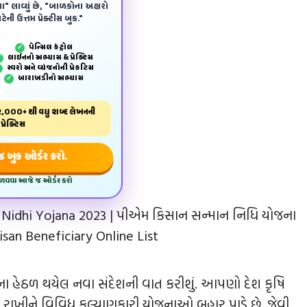
ા" લાવ્યું છે, "બાળકોના અક્ષરો
ેની ઉત્તમ પ્રેક્ટીસ બુક."
પેન્‍સિલ કંટ્રોલ
✓
લાઈનનો અભ્યાસ & પ્રેક્ટિસ
✓
સ્વરો અને વ્યંજનોની પ્રેકટિસ
✓
બારાખડીનો અભ્યાસ
✓
,000+ થી વધુ શબ્દ લેખનની
પ્રેક્ટિસ
બુક ઓર્ડર કરો.
મેળવવા આજે જ ઓર્ડર કરો
idhi Yojana 2023 | પીએમ કિસાન સન્માન નિધિ યોજના
isan Beneficiary Online List
ોજના હેઠળ થયેલ નવા સંદેશની વાત કરીશું. આપણો દેશ કૃષિ
યાને રાખીને વિવિધ કલ્યાણકારી યોજનાઓ બહાર પાડે છે. જેવી