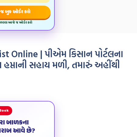
જ બુક ઓર્ડર કરો
મેળવવા આજે જ ઓર્ડર કરો
st Online | પીએમ કિસાન પોર્ટલના
મા હપ્તાની સહાય મળી, તમારું અહીંથી
 Book
ારા બાળકના
ખરાબ આવે છે?