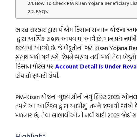
How To Check PM Kisan Yojana Beneficiary Lis
FAQ’s
ભારત સરકાર દ્વારા પીએમ કિસાન સન્માન યોજના અમલી 
દ્વારા આર્થિક સહાય આપવામાં આવે છે. માન.પ્રધાનમંત્રીશ્ર
કરવામાં આવ્યો છે. જે ખેડૂતોના PM Kisan Yojana Ben
સહાય મળી ગઈ હશે. જેમને સહાય નથી મળી તેવા ખેડૂતો 
કિસાન પોર્ટલ પર
Account Detail Is Under Reva
હોય તો સુધારી લેવી.
PM-Kisan યોજના ચૂકવણીની નવું લિસ્ટ 2023 ઓનલાઈન 
તમને આ આર્ટિકલ દ્વારા આપીશું. તમને જણાવી દઈએ કે
મળનાર છે, તેવા લાભાર્થીઓની નવી યાદી 2023 જોઈ શક
Highlight