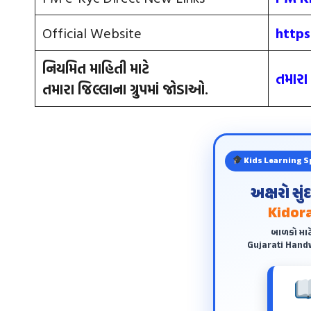
Official Website
https
નિયમિત માહિતી માટે
તમારા 
તમારા જિલ્લાના ગ્રુપમાંં જોડાઓ.
Kids Learning S
અક્ષરો સુ
Kidora
બાળકો માટ
Gujarati Handw