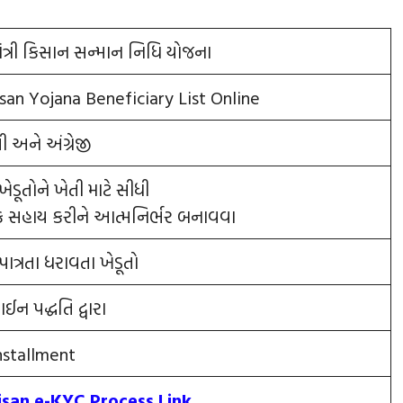
મંત્રી કિસાન સન્માન નિધિ યોજના
san Yojana Beneficiary List Online
ી અને અંગ્રેજી
ખેડૂતોને ખેતી માટે સીધી
ક સહાય કરીને આત્મનિર્ભર બનાવવા
પાત્રતા ધરાવતા ખેડૂતો
 પદ્ધતિ દ્વારા
nstallment
san e-KYC Process Link