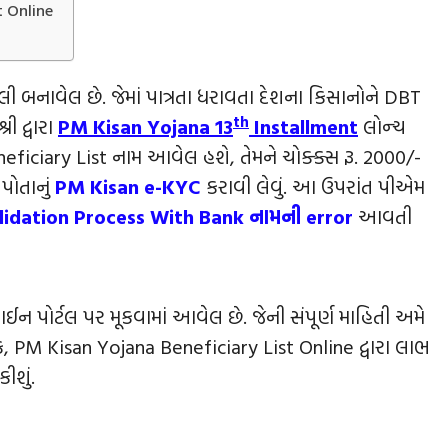
t Online
બનાવેલ છે. જેમાં પાત્રતા ધરાવતા દેશના કિસાનોને DBT
th
ી દ્વારા
PM Kisan Yojana 13
Installment
લોન્‍ચ
eficiary List નામ આવેલ હશે, તેમને ચોક્ક્સ રૂ. 2000/-
પોતાનું
PM Kisan e-KYC
કરાવી લેવું. આ ઉપરાંત પીએમ
lidation Process With Bank નામની error
આવતી
પોર્ટલ પર મૂકવામાં આવેલ છે. જેની સંપૂર્ણ માહિતી અમે
, PM Kisan Yojana Beneficiary List Online દ્વારા લાભ
ીશું.