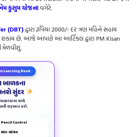
એમ કુસુમ યોજના
વગેરે.
fer (DBT)
દ્વારા રૂપિયા 2000/- દર ત્રણ મહિને સહાય
ોઈ શકાય છે. આજે આપણે આ આર્ટિકલ દ્વારા PM Kisan
 મેળવીશું.
m Learning Book
ા બાળકના
બનશે સુંદર
ક્ષરયાત્રા સાથે
ાણની શરૂઆત કરો.
Pencil Control
સ્વર-વ્યંજન