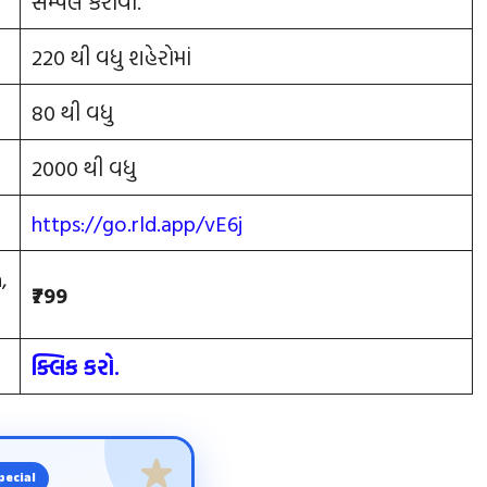
સેમ્પલ કરાવો.
220 થી વધુ શહેરોમાં
80 થી વધુ
2000 થી વધુ
https://go.rld.app/vE6j
,
₹799
ક્લિક કરો.
pecial