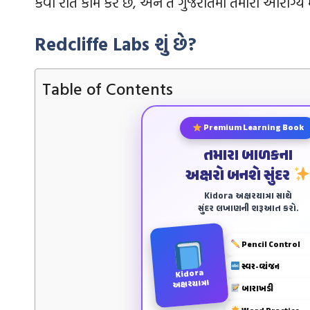
કેવી રીતે કામ કરે છે, અને તે ગુજરાતમાં તમારા આરોગ્ય 
Redcliffe Labs
શું છે?
Table of Contents
Premium Learning Book
તમારા બાળકના
અક્ષરો બનશે સુંદર
Kidora અક્ષરયાત્રા સાથે
સુંદર લખાણની શરૂઆત કરો.
Pencil Control
સ્વર-વ્યંજન
Kidora
અક્ષરયાત્રા
બારાખડી