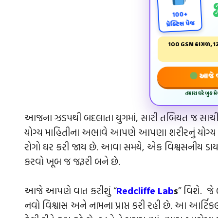
100+
પ્રેક્ટિસ પેજ
100 GSM કાગળ, 12
આજે જ 
તમારા ઘરે બુક 
આજના ઝડપથી બદલાતા યુગમાં, સારી તબિયત જ સાચી સં
યોગ્ય માહિતીના અભાવે આપણે આપણા શરીરનું યોગ્ય ધ્
રોગો ઘર કરી જાય છે. આવા સમયે, એક વિશ્વસનીય ડાયગ્
કરવો ખૂબ જ જરૂરી બને છે.
આજે આપણે વાત કરીશું “
Redcliffe Lab
s
” વિશે. જે
નવો વિશ્વાસ અને નામના પ્રાપ્ત કરી રહી છે. આ આર્ટિ