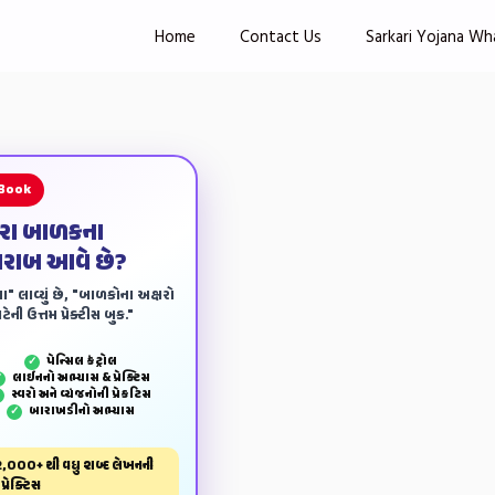
Home
Contact Us
Sarkari Yojana Wh
 Book
ારા બાળકના
ખરાબ આવે છે?
ા" લાવ્યું છે, "બાળકોના અક્ષરો
ેની ઉત્તમ પ્રેક્ટીસ બુક."
પેન્‍સિલ કંટ્રોલ
✓
લાઈનનો અભ્યાસ & પ્રેક્ટિસ
✓
સ્વરો અને વ્યંજનોની પ્રેકટિસ
✓
બારાખડીનો અભ્યાસ
✓
,000+ થી વધુ શબ્દ લેખનની
પ્રેક્ટિસ