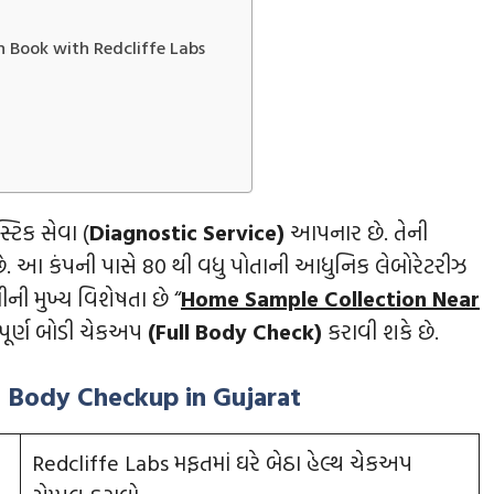
 Book with Redcliffe Labs
ટિક સેવા (
Diagnostic Service)
આપનાર છે. તેની
છે. આ કંપની પાસે 80 થી વધુ પોતાની આધુનિક લેબોરેટરીઝ
ીની મુખ્ય વિશેષતા છે “
Home Sample Collection Near
ંપૂર્ણ બોડી ચેકઅપ
(
Full Body Check)
કરાવી શકે છે.
ll Body Checkup in Gujarat
Redcliffe Labs મફતમાં ઘરે બેઠા હેલ્થ ચેકઅપ