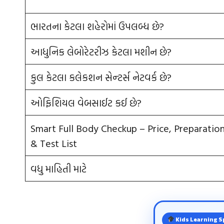
ભારતના કેટલા શહેરોમાં ઉપલબ્ધ છે?
આધુનિક લેબોરેટરીઝ કેટલા મશીન છે?
કુલ કેટલા કલેકશન સેન્‍ટર્સ નેટવર્ક છે?
ઓફિશિયલ વેબસાઈટ કઈ છે?
Smart Full Body Checkup – Price, Preparation
& Test List
વધુ માહિતી માટે
Kids Learning S