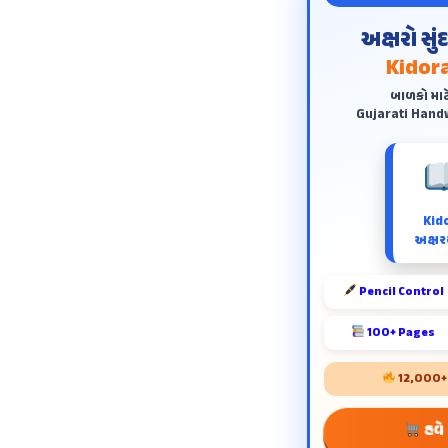
અક્ષરો સુ
Kidora
બાળકો માટ
Gujarati Handw
Kid
અક્ષરય
Pencil Control
100+ Pages
12,000+ શ
હવે