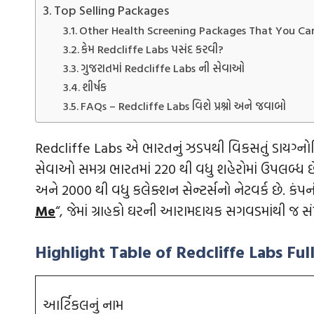
Top Selling Packages
Other Health Screening Packages That You Can
કેમ Redcliffe Labs પસંદ કરવી?
ગુજરાતમાં Redcliffe Labs ની સેવાઓ
શીર્ષક
FAQs – Redcliffe Labs વિશે પ્રશ્નો અને જવાબો
Redcliffe Labs એ ભારતનું ઝડપથી વિકસતું ડાયગ્નોસ્
સેવાઓ સમગ્ર ભારતમાં 220 થી વધુ શહેરોમાં ઉપલબ્ધ 
અને 2000 થી વધુ કલેક્શન સેન્ટર્સનો નેટવર્ક છે. કંપન
Me
“, જેમાં ગ્રાહકો ઘરની આરામદાયક સગવડમાંથી જ સ
Highlight Table of Redcliffe Labs Fu
આર્ટિકલનું નામ