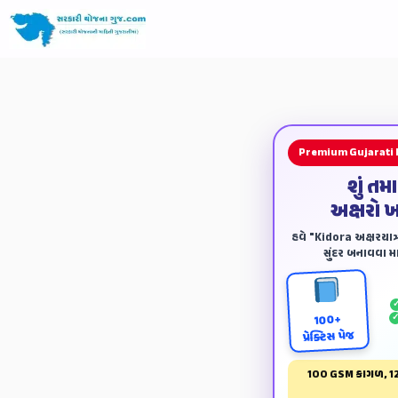
Premium Gujarati
શું તમ
અક્ષરો 
હવે "Kidora અક્ષરયાત્ર
સુંદર બનાવવા માટ
100+
પ્રેક્ટિસ પેજ
100 GSM કાગળ, 12