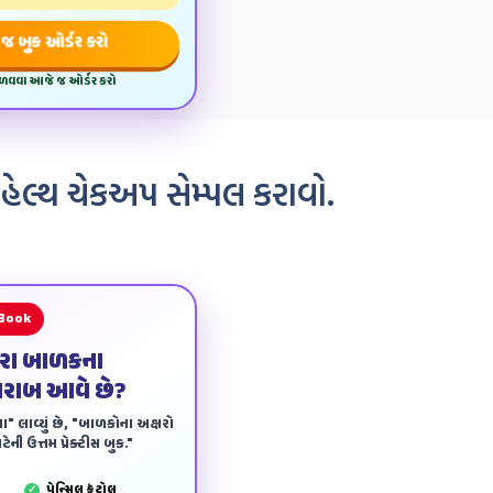
જ બુક ઓર્ડર કરો
મેળવવા આજે જ ઓર્ડર કરો
 હેલ્થ ચેકઅપ સેમ્પલ કરાવો.
 Book
ારા બાળકના
ખરાબ આવે છે?
ા" લાવ્યું છે, "બાળકોના અક્ષરો
ેની ઉત્તમ પ્રેક્ટીસ બુક."
પેન્‍સિલ કંટ્રોલ
✓