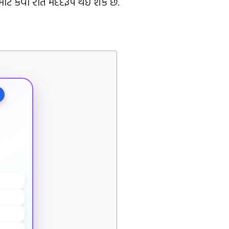
માટે કેવી રીતે મદદરૂપ થઈ શકે છે.