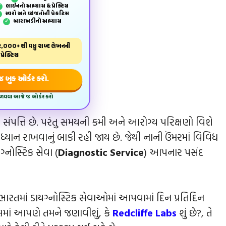
લાઈનનો અભ્યાસ & પ્રેક્ટિસ
✓
સ્વરો અને વ્યંજનોની પ્રેકટિસ
✓
બારાખડીનો અભ્યાસ
✓
,000+ થી વધુ શબ્દ લેખનની
પ્રેક્ટિસ
બુક ઓર્ડર કરો.
મેળવવા આજે જ ઓર્ડર કરો
પત્તિ છે. પરંતુ સમયની કમી અને આરોગ્ય પરિક્ષણો વિશે
યાન રાખવાનું બાકી રહી જાય છે. જેથી નાની ઉંમરમાં વિવિધ
નોસ્ટિક સેવા (
Diagnostic Service
) આપનાર પસંદ
 ભારતમાં ડાયગ્નોસ્ટિક સેવાઓમાં આપવામાં દિન પ્રતિદિન
કલમાં આપણે તમને જણાવીશું, કે
Redcliffe Labs
શું છે?, તે