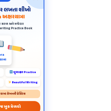
ંદર લખતા શીખો
 અક્ષરયાત્રા
ે સરળ અને મજેદાર
riting Practice Book
ora
ાત્રા
મૂળાક્ષર Practice
Beautiful Writing
બ્દ લેખનની પ્રેક્ટિસ
 જ બુક મેળવો