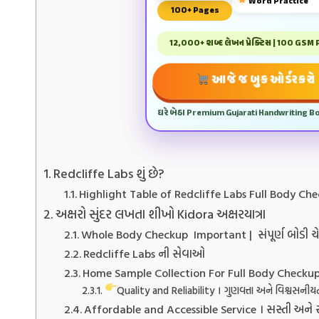
Word Practice
100+ Pages
12,000+ શબ્દ લેખન પ્રેક્ટિસ | 100 GSM
આજે જ બુક ઓર્ડર કરો
ઘરે બેઠા Premium Gujarati Handwriting B
Redcliffe Labs શું છે?
Highlight Table of Redcliffe Labs Full Body Ch
અક્ષરો સુંદર લખતા શીખો Kidora અક્ષરયાત્રા
Whole Body Checkup Important | સંપૂર્ણ બોડી ચે
Redcliffe Labs ની સેવાઓ
Home Sample Collection For Full Body Checkup
Quality and Reliability । ગુણવત્તા અને વિશ્વસનીય
Affordable and Accessible Service । સસ્તી અને