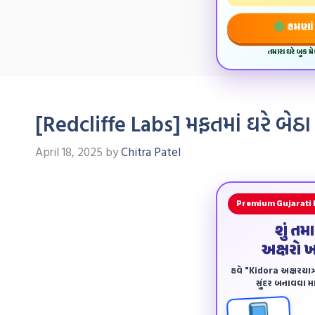
હમણાં 
તમારા ઘરે બુક 
[Redcliffe Labs] મફતમાં ઘરે બેઠા
April 18, 2025
by
Chitra Patel
Premium Gujarati
શું તમ
અક્ષરો 
હવે "Kidora અક્ષરયાત્ર
સુંદર બનાવવા માટ