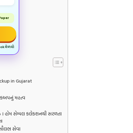
 Paper
ook મેળવો
eckup in Gujarat
કઅપનું મહત્વ
 । હોમ સેમ્પલ કલેકશનથી સરળતા
તા
 સૌલભ સેવા