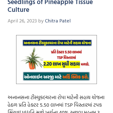
Seedlings of Pineapple Tissue
Culture
April 26, 2023
by
Chitra Patel
અનાનસના ટીસ્યુકલ્ચરના રોપા માટેની સહાય યોજના
હેઠળ પ્રતિ હેક્ટર 5.50 લાખમાં TSP વિસ્તારમાં ટપક
સિંચાઇ પધ્ધતિ સાથે ખર્ચના 40% અથવા મહત્તમ રૂ.