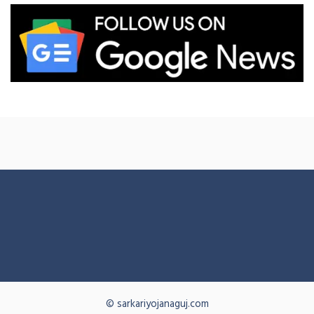
© sarkariyojanaguj.com