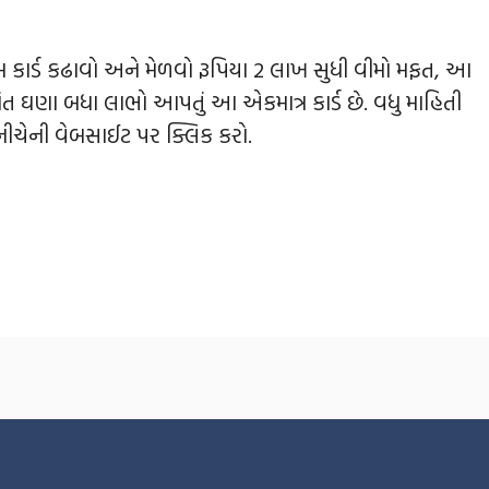
રમ કાર્ડ કઢાવો અને મેળવો રૂપિયા 2 લાખ સુધી વીમો મફત, આ
ંત ઘણા બધા લાભો આપતું આ એકમાત્ર કાર્ડ છે. વધુ માહિતી
 નીચેની વેબસાઈટ પર ક્લિક કરો.