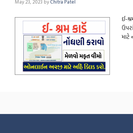
May 23, 2023
by
Chitra Patel
ઈ-શ્
ઉપરા
માટે