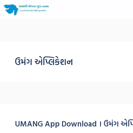
ઉમંગ એપ્લિકેશન
UMANG App Download । ઉમંગ એપ્લિક