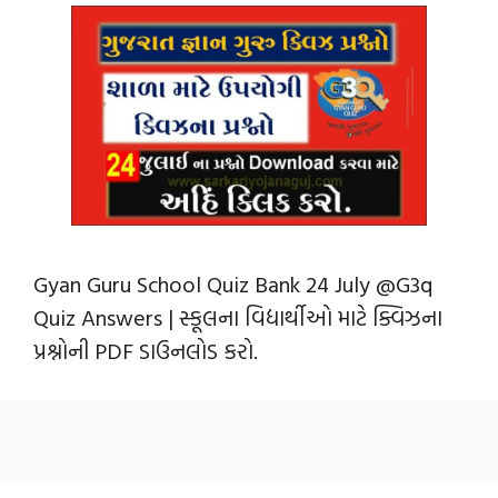
Gyan Guru School Quiz Bank 24 July @G3q
Quiz Answers | સ્કૂલના વિદ્યાર્થીઓ માટે ક્વિઝના
પ્રશ્નોની PDF ડાઉનલોડ કરો.