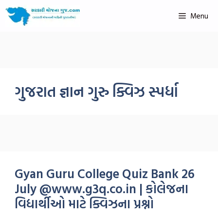
Menu
ગુજરાત જ્ઞાન ગુરુ ક્વિઝ સ્પર્ધા
Gyan Guru College Quiz Bank 26
July @www.g3q.co.in | કોલેજના
વિદ્યાર્થીઓ માટે ક્વિઝના પ્રશ્નો