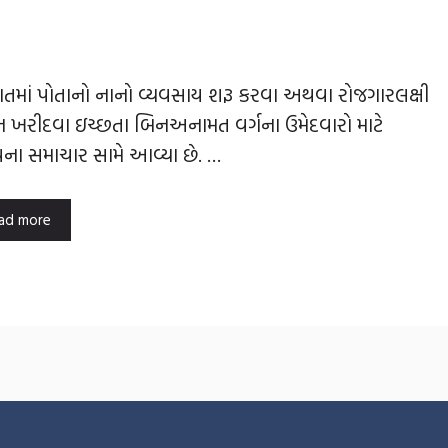
ાતમાં પોતાનો નાનો વ્યવસાય શરૂ કરવા અથવા રોજગારલક્ષી
 ખરીદવા ઇચ્છતા બિનઅનામત વર્ગના ઉમેદવારો માટે
વના સમાચાર સામે આવ્યા છે. …
ad more