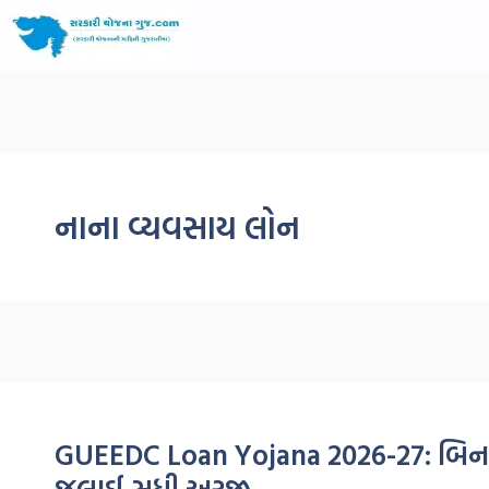
નાના વ્યવસાય લોન
GUEEDC Loan Yojana 2026-27: બિનઅન
જુલાઈ સુધી અરજી