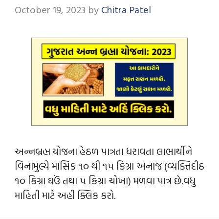
October 19, 2023
by
Chitra Patel
અન્નબ્રહ્મ યોજના હેઠળ પાત્રતા ધરાવતા લાભાર્થીને
વિનામુલ્યે માસિક ૧૦ થી ૧૫ કિગ્રા અનાજ (વ્યક્તિદીઠ
૧૦ કિગ્રા ઘઉં તથા ૫ કિગ્રા ચોખા) મળવા પાત્ર છે.વધુ
માહિતી માટે અહી ક્લિક કરો.