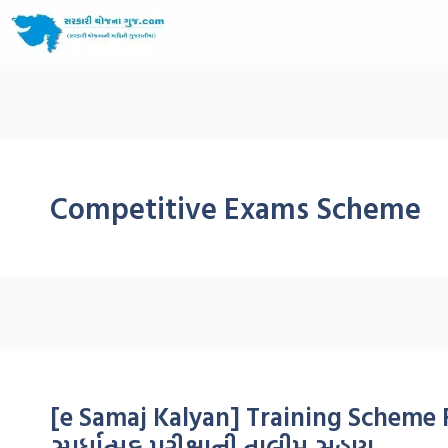
Competitive Exams Scheme
[e Samaj Kalyan] Training Scheme 
સ્પર્ધાત્મક પરીક્ષાની તાલીમ સહાય