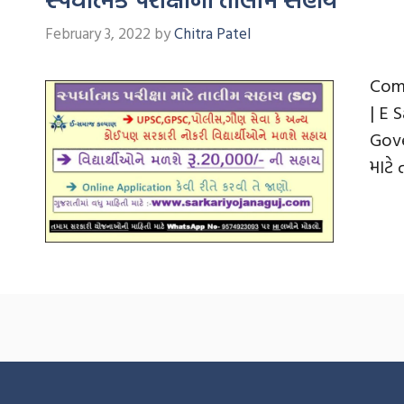
February 3, 2022
by
Chitra Patel
Comp
| E 
Gove
માટે