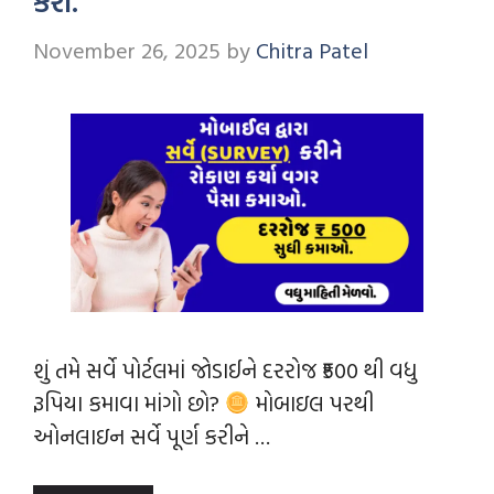
કરો.
November 26, 2025
by
Chitra Patel
શું તમે સર્વે પોર્ટલમાં જોડાઈને દરરોજ ₹500 થી વધુ
રૂપિયા કમાવા માંગો છો?
મોબાઇલ પરથી
ઓનલાઇન સર્વે પૂર્ણ કરીને …