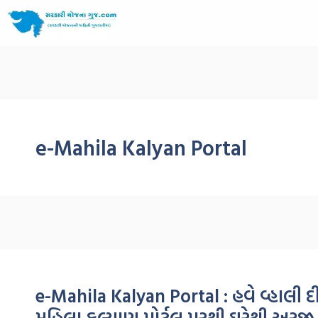
e-Mahila Kalyan Portal
e-Mahila Kalyan Portal : હવે વ્હાલી
મહિલા કલ્યાણ પોર્ટલ પરથી ઘરેથી અરજી