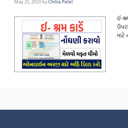
May 23, 2023
by
Chitra Patel
ઈ-શ્
ઉપરા
માટે