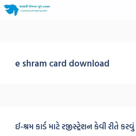
e shram card download
ઈ-શ્રમ કાર્ડ માટે રજીસ્ટ્રેશન કેવી રીતે 