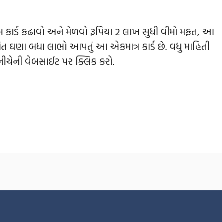
રમ કાર્ડ કઢાવો અને મેળવો રૂપિયા 2 લાખ સુધી વીમો મફત, આ
ંત ઘણા બધા લાભો આપતું આ એકમાત્ર કાર્ડ છે. વધુ માહિતી
 નીચેની વેબસાઈટ પર ક્લિક કરો.