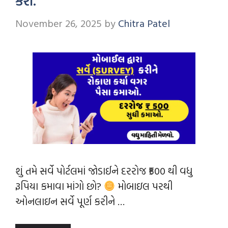
કરો.
November 26, 2025
by
Chitra Patel
શું તમે સર્વે પોર્ટલમાં જોડાઈને દરરોજ ₹500 થી વધુ
રૂપિયા કમાવા માંગો છો?
મોબાઇલ પરથી
ઓનલાઇન સર્વે પૂર્ણ કરીને …