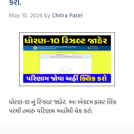
કરો.
May 10, 2024
by
Chitra Patel
ધોરણ-10 નું રિઝલ્ટ જાહેર. આ એકદમ ફાસ્ટ લિંક
પરથી તમારું પરિણામ અહીંથી ચેક કરો.