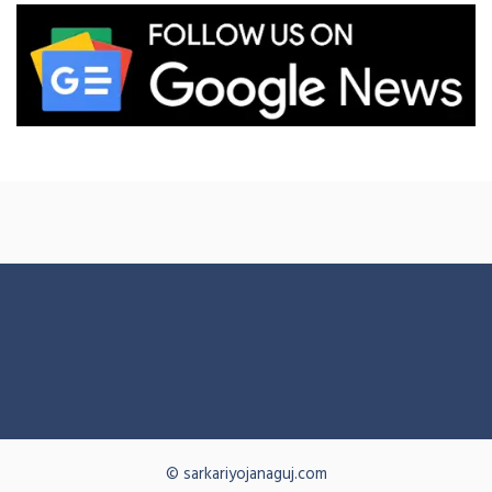
© sarkariyojanaguj.com