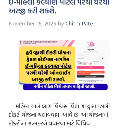
ઈ-મહિલા કલ્યાણ પોર્ટલ પરથી ઘરેથી
અરજી કરી શકશે.
November 16, 2025
by
Chitra Patel
મહિલા અને બાળ વિકાસ વિભાગા દ્વારા વ્હાલી
દીકરી યોજના ચલાવવામાં આવે છે. આ યોજનામાં
દીકરીના જન્મદરને વધારવા માટે વિવિધ …