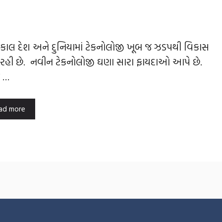
લ દેશ અને દુનિયામાં ટેકનોલોજી ખૂબ જ ઝડપથી વિકાસ
 રહી છે. નવીન ટેકનોલોજી ઘણા સારા ફાયદાઓ આપે છે.
 …
ad more