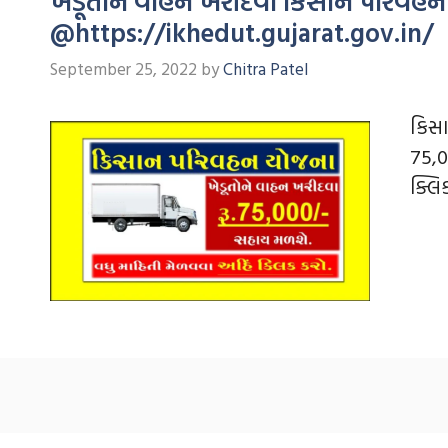
ખેડૂતોને વાહન ખરીદવા કિસાન પરિવહન
@https://ikhedut.gujarat.gov.in/
September 25, 2022
by
Chitra Patel
કિસા
75,0
ક્લિ