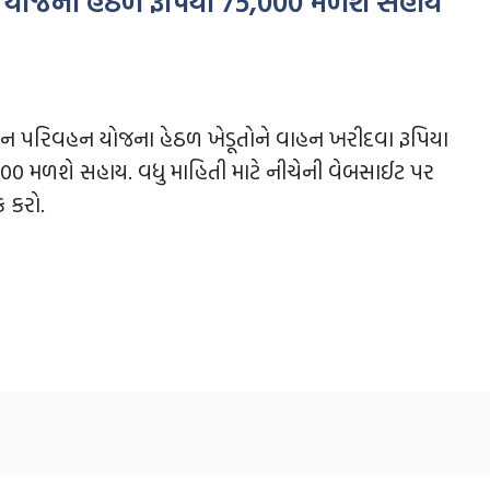
 યોજના હેઠળ રૂપિયા 75,000 મળશે સહાય
ન પરિવહન યોજના હેઠળ ખેડૂતોને વાહન ખરીદવા રૂપિયા
00 મળશે સહાય. વધુ માહિતી માટે નીચેની વેબસાઈટ પર
ક કરો.