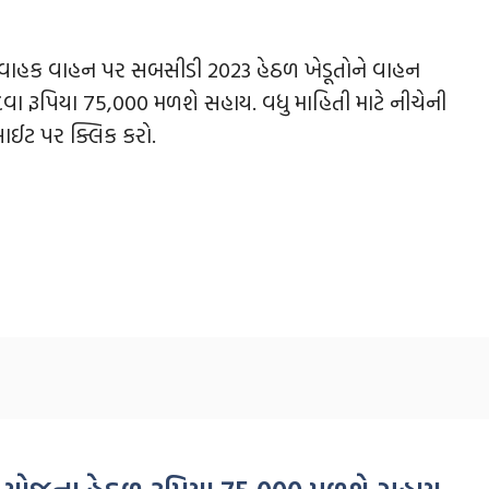
વાહક વાહન પર સબસીડી 2023 હેઠળ ખેડૂતોને વાહન
વા રૂપિયા 75,000 મળશે સહાય. વધુ માહિતી માટે નીચેની
ાઈટ પર ક્લિક કરો.