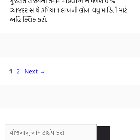
ગુજરાત રાજ્યની તમામ મહિલાઓને મળશે 0 %
વ્યાજદર સાથે રૂપિયા 1 લાખની લોન. વધુ માહિતી માટે
અહિં ક્લિક કરો.
1
2
Next
→