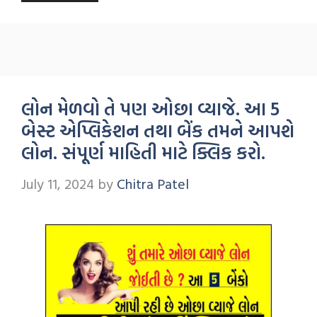
લોન મેળવો તે પણ ઓછા વ્યાજે. આ 5
બેસ્ટ એપ્લિકેશન તથા બેંક તમને આપશે
લોન. સંપૂર્ણ માહિતી માટે ક્લિક કરો.
July 11, 2024
by
Chitra Patel