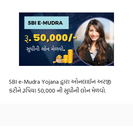
SBI e-Mudra Yojana દ્વારા ઓનલાઈન અરજી
કરીને રૂપિયા 50,000 ની સુધીની લોન મેળવો.