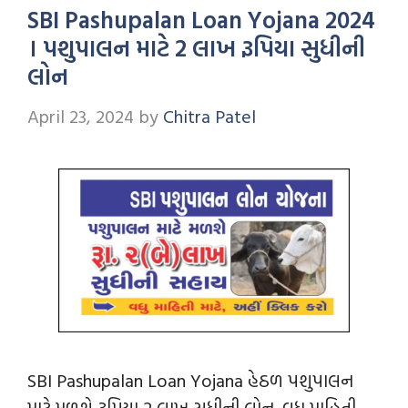
SBI Pashupalan Loan Yojana 2024
। પશુપાલન માટે 2 લાખ રૂપિયા સુધીની
લોન
April 23, 2024
by
Chitra Patel
SBI Pashupalan Loan Yojana હેઠળ પશુપાલન
માટે મળશે રૂપિયા 2 લાખ સુધીની લોન. વધુ માહિતી