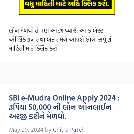
લોન મેળવો તે પણ ઓછા વ્યાજે. આ 5 બેસ્ટ
એપ્લિકેશન તથા બેંક તમને આપશે લોન. સંપૂર્ણ
માહિતી માટે ક્લિક કરો.
SBI e-Mudra Online Apply 2024 :
રૂપિયા 50,000 ની લોન ઓનલાઈન
અરજી કરીને મેળવો.
May 20, 2024
by
Chitra Patel