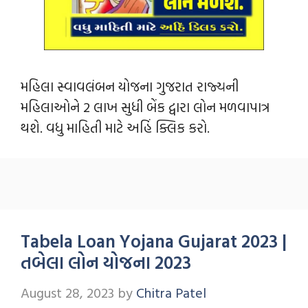
મહિલા સ્વાવલંબન યોજના ગુજરાત રાજ્યની
મહિલાઓને 2 લાખ સુધી બેંક દ્વારા લોન મળવાપાત્ર
થશે. વધુ માહિતી માટે અહિંં ક્લિક કરો.
Tabela Loan Yojana Gujarat 2023 |
તબેલા લોન યોજના 2023
August 28, 2023
by
Chitra Patel