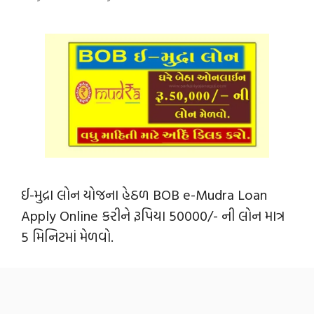
ઈ-મુદ્રા લોન યોજના હેઠળ BOB e-Mudra Loan
Apply Online કરીને રૂપિયા 50000/- ની લોન માત્ર
5 મિનિટમાં મેળવો.