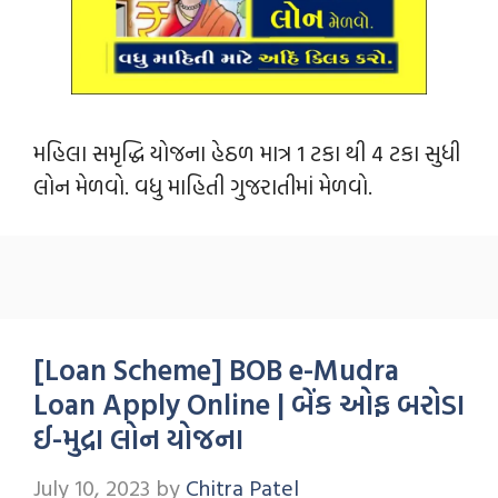
મહિલા સમૃદ્ધિ યોજના હેઠળ માત્ર 1 ટકા થી 4 ટકા સુધી
લોન મેળવો. વધુ માહિતી ગુજરાતીમાં મેળવો.
[Loan Scheme] BOB e-Mudra
Loan Apply Online | બેંક ઓફ બરોડા
ઈ-મુદ્રા લોન યોજના
July 10, 2023
by
Chitra Patel