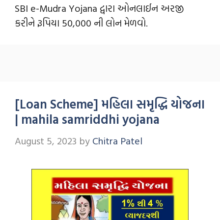
SBI e-Mudra Yojana દ્વારા ઓનલાઈન અરજી
કરીને રૂપિયા 50,000 ની લોન મેળવો.
[Loan Scheme] મહિલા સમૃદ્ધિ યોજના
| mahila samriddhi yojana
August 5, 2023
by
Chitra Patel