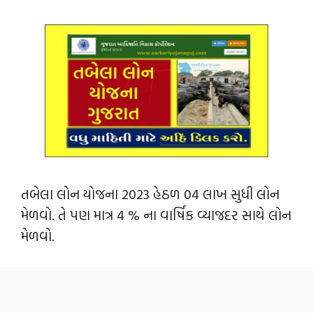
તબેલા લોન યોજના 2023 હેઠળ 04 લાખ સુધી લોન
મેળવો. તે પણ માત્ર 4 % ના વાર્ષિક વ્યાજદર સાથે લોન
મેળવો.