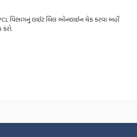
CL વિભાગનું લાઈટ બિલ ઓનલાઈન ચેક કરવા અહીં
ક કરો.