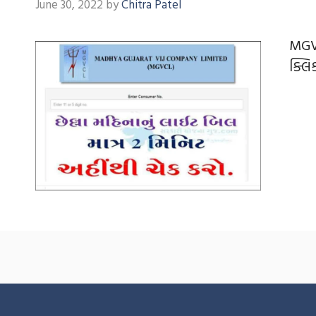
June 30, 2022
by
Chitra Patel
MGV
ક્લિ