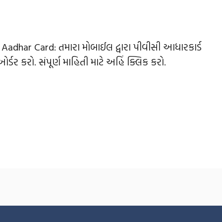
Aadhar Card: તમારા મોબાઈલ દ્વારા પીવીસી આધારકાર્ડ
ઓર્ડર કરો. સંપૂર્ણ માહિતી માટે અહિં ક્લિક કરો.