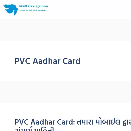
PVC Aadhar Card
PVC Aadhar Card: તમારા મોબાઈલ દ્વારા
સંપૂર્ણ માહિતી