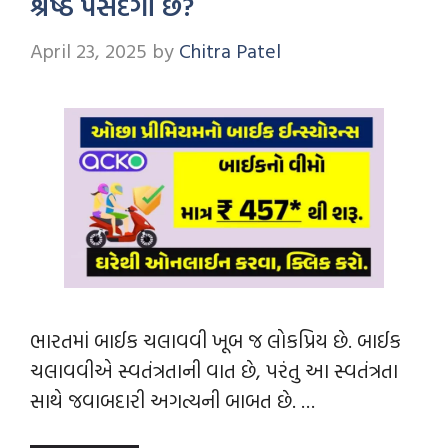
શ્રેષ્ઠ પસંદગી છે?
April 23, 2025
by
Chitra Patel
ભારતમાં બાઈક ચલાવવી ખૂબ જ લોકપ્રિય છે. બાઈક
ચલાવવીએ સ્વતંત્રતાની વાત છે, પરંતુ આ સ્વતંત્રતા
સાથે જવાબદારી અગત્યની બાબત છે. …