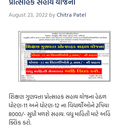
પ્રોત્સાહક સહાય યોજના
August 23, 2022
by
Chitra Patel
શિક્ષણ ગુણવત્તા પ્રોત્સાહક સહાય યોજના હેઠળ
ધોરણ-11 અને ધોરણ-12 ના વિદ્યાર્થીઓને રૂપિયા
8000/- સુધી મળશે સહાય. વધુ માહિતી માટે અહિં
ક્લિક કરો.