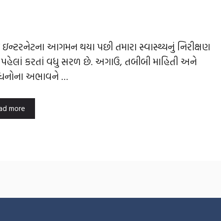
ઇન્ટરનેટના આગમન થયા પછી તમારા સ્વાસ્થ્યનું નિરીક્ષણ
ં પહેલાં કરતાં વધુ સરળ છે. અગાઉ, તબીબી માહિતી અને
ાધનોના અભાવને …
ad more