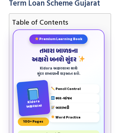
Term Loan Scheme Gujarat
Table of Contents
Premium Learning Book
તમારા બાળકના
અક્ષરો બનશે સુંદર
Kidora અક્ષરયાત્રા સાથે
સુંદર લખાણની શરૂઆત કરો.
Pencil Control
સ્વર-વ્યંજન
Kidora
અક્ષરયાત્રા
બારાખડી
Word Practice
100+ Pages