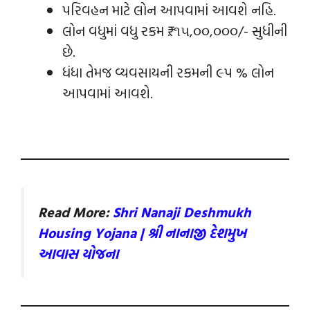
પરિવહન માટે લોન આપવામાં આવશે નહિ.
લોન વધુમાં વધુ રકમ ₹. ૧૫,૦૦,૦૦૦/- સુધીની
છે.
ધંધા તેમજ વ્‍યવસાયની રકમની ૯પ % લોન
આપવામાં આવશે.
Read More:
Shri Nanaji Deshmukh
Housing Yojana | શ્રી નાનાજી દેશમુખ
આવાસ યોજના