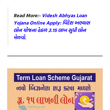
Read More:-
Videsh Abhyas Loan
Yojana Online Apply: વિદેશ અભ્યાસ
લોન યોજના હેઠળ રૂ.15 લાખ સુધી લોન
મેળવો.