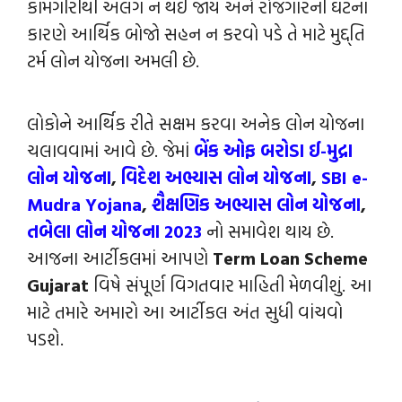
કામગીરીથી અલગ ન થઈ જાય અને રોજગારની ઘટના
કારણે આર્થિક બોજો સહન ન કરવો પડે તે માટે મુદ્દ્તિ
ટર્મ લોન યોજના અમલી છે.
લોકોને આર્થિક રીતે સક્ષમ કરવા અનેક લોન યોજના
ચલાવવામાં આવે છે. જેમાં
બેંક ઓફ બરોડા ઈ-મુદ્રા
લોન યોજના
,
વિદેશ અભ્યાસ લોન યોજના
,
SBI e-
Mudra Yojana
,
શૈક્ષણિક અભ્યાસ લોન યોજના
,
તબેલા લોન યોજના 2023
નો સમાવેશ થાય છે.
આજના આર્ટીકલમાં આપણે
Term Loan Scheme
Gujarat
વિષે સંપૂર્ણ વિગતવાર માહિતી મેળવીશું. આ
માટે તમારે અમારો આ આર્ટીકલ અંત સુધી વાંચવો
પડશે.