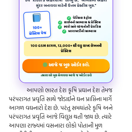
હવે "Kidora અક્ષરયાત્રા" લાવ્યું છે, "બાળકોના અક્ષરો
સુંદર બનાવવા માટેની ઉત્તમ પ્રેક્ટીસ બુક."
પેન્‍સિલ કંટ્રોલ
✓
લાઈનનો અભ્યાસ & પ્રેક્ટિસ
✓
સ્વરો અને વ્યંજનોની પ્રેકટિસ
✓
100+
બારાખડીનો અભ્યાસ
✓
પ્રેક્ટિસ પેજ
100 GSM કાગળ, 12,000+ થી વધુ શબ્દ લેખનની
પ્રેક્ટિસ
આજે જ બુક ઓર્ડર કરો.
તમારા ઘરે બુક મેળવવા આજે જ ઓર્ડર કરો
આપણો ભારત દેશ કૃષિ પ્રઘાન દેશ તેમજ
પરંપરાગત પ્રવૃતિ સાથે જોડાઈને ઘન પ્રાપ્તિના માર્ગે
આગળ વઘનારો દેશ છે. પરંતુ સમયાંતરે કૃષિ અને
પરંપરાગત પ્રવૃતિ આજે વિલુપ્ત થતી જાય છે. ત્યારે
આપણા રાજ્યમાં વસનારા લોકો પોતાની મુળ