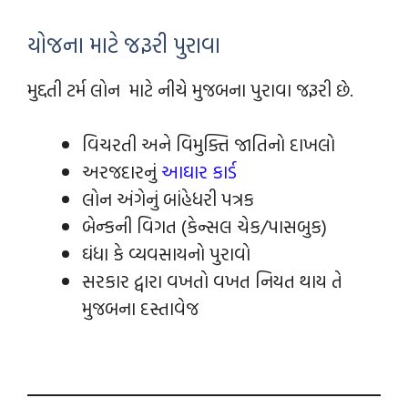
યોજના માટે જરૂરી પુરાવા
મુદ્દતી ટર્મ લોન માટે નીચે મુજબના પુરાવા જરૂરી છે.
વિચરતી અને વિમુક્તિ જાતિનો દાખલો
અરજદારનું
આઘાર કાર્ડ
લોન અંગેનું બાંહેધરી પત્રક
બેન્કની વિગત (કેન્સલ ચેક/પાસબુક)
ઘંધા કે વ્યવસાયનો પુરાવો
સરકાર દ્વારા વખતો વખત નિયત થાય તે
મુજબના દસ્તાવેજ