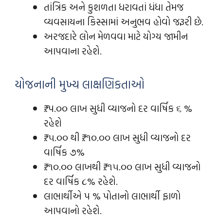
તાંત્રિક અને કુશળતા ધરાવતાં ધંધા તેમજ
વ્‍યવસાયના કિસ્‍સામાં અનુભવ હોવો જરૂરી છે.
અરજદારે લોન મેળવવા માટે યોગ્‍ય જામીન
આપવાના રહેશે.
યોજનાની મુખ્ય લાક્ષણિકતાઓ
₹. પ.૦૦ લાખ સુધી વ્‍યાજનો દર વાર્ષિક ૬ %
રહેશે
₹. ૫.૦૦ થી ₹. ૧૦.૦૦ લાખ સુધી વ્‍યાજનો દર
વાર્ષિક ૭%
₹. ૧૦.૦૦ લાખથી ₹. ૧૫.૦૦ લાખ સુધી વ્‍યાજનો
દર વાર્ષિક ૮% રહેશે.
લાભાર્થીએ પ % પોતાનો લાભાર્થી ફાળો
આપવાનો રહેશે.