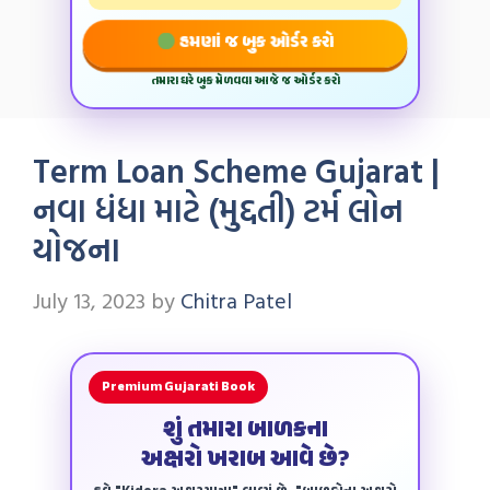
હમણાં જ બુક ઓર્ડર કરો
તમારા ઘરે બુક મેળવવા આજે જ ઓર્ડર કરો
Term Loan Scheme Gujarat |
નવા ધંધા માટે (મુદ્દતી) ટર્મ લોન
યોજના
July 13, 2023
by
Chitra Patel
Premium Gujarati Book
શું તમારા બાળકના
અક્ષરો ખરાબ આવે છે?