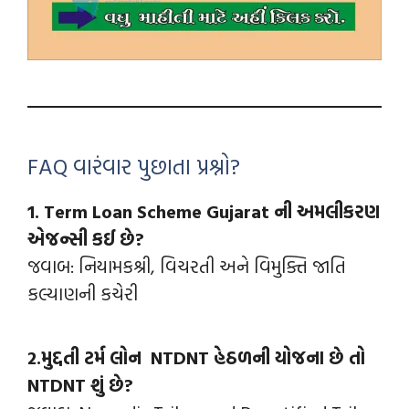
FAQ વારંવાર પુછાતા પ્રશ્નો?
1. Term Loan Scheme Gujarat ની અમલીકરણ
એજન્સી કઈ છે?
જવાબ: નિયામકશ્રી, વિચરતી અને વિમુક્તિ જાતિ
કલ્યાણની કચેરી
2.મુદ્દતી ટર્મ લોન NTDNT હેઠળની યોજના છે તો
NTDNT શું છે?