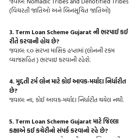
જવાબ: Nomadic Tribes and Denotified Tribes
(વિચરતી જાતિઓ અને બિનસૂચિત જાતિઓ)
3. Term Loan Scheme Gujarat ની ભરપાઈ કઈ
રીતે કરવાની હોય છે?
જવાબ: ૬૦ સરખા માસિક હપ્‍તામાં (લોનની રકમ
વ્‍યાજસહિત ) ભરપાઇ કરવાની રહેશે.
4. મુદ્દતી ટર્મ લોન માટે કોઈ આવક-મર્યાદા નિર્ધારીત
છે?
જવાબ: ના, કોઈ આવક-મર્યાદા નિર્ધારીત થયેલ નથી.
5. Term Loan Scheme Gujarat માટે જિલ્લા
કક્ષાએ કઈ કચેરીનો સંપર્ક કરવાનો રહે છે?