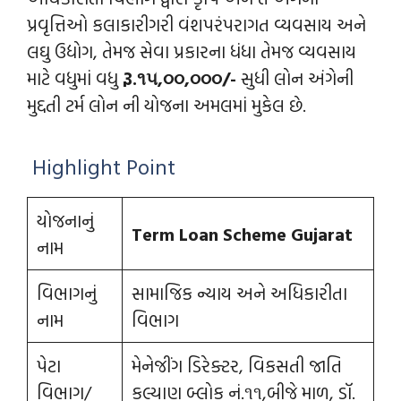
પ્રવૃત્તિઓ કલાકારીગરી વંશપરંપરાગત વ્‍યવસાય અને
લઘુ ઉદ્યોગ, તેમજ સેવા પ્રકારના ધંધા તેમજ વ્‍યવસાય
માટે વધુમાં વધુ
રૂ.૧૫,૦૦,૦૦૦/-
સુધી લોન અંગેની
મુદ્દતી ટર્મ લોન ની યોજના અમલમાં મુકેલ છે.
Highlight Point
યોજનાનું
Term Loan Scheme Gujarat
નામ
વિભાગનું
સામાજિક ન્યાય અને અધિકારીતા
નામ
વિભાગ
પેટા
મેનેજીંગ ડિરેક્ટર, વિકસતી જાતિ
વિભાગ/
કલ્યાણ બ્‍લોક નં.૧૧,બીજે માળ, ડૉ.