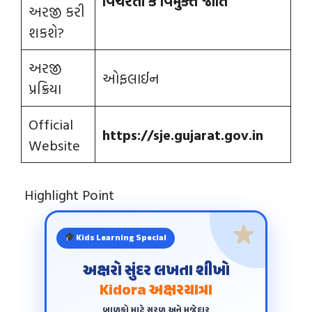
વિચરતી કે વિમુક્ત જાતિ
અરજી કરી
શકશે?
અરજી
ઓફલાઈન
પ્રક્રિયા
Official
https://sje.gujarat.gov.in
Website
Highlight Point
Kids Learning Special
અક્ષરો સુંદર લખતા શીખો
Kidora અક્ષરયાત્રા
બાળકો માટે સરળ અને મજેદાર