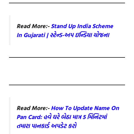
Read More:-
Stand Up India Scheme
In Gujarati | સ્ટેન્ડ-અપ ઇન્ડિયા યોજના
Read More:-
How To Update Name On
Pan Card: હવે ઘરે બેઠા માત્ર 5 મિનિટમાં
તમારા પાનકાર્ડ અપડેટ કરો