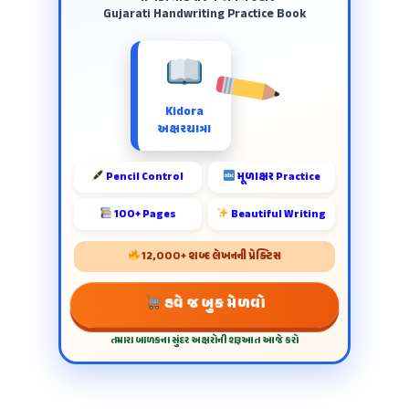
Gujarati Handwriting Practice Book
Kidora
અક્ષરયાત્રા
Pencil Control
મૂળાક્ષર Practice
100+ Pages
Beautiful Writing
12,000+ શબ્દ લેખનની પ્રેક્ટિસ
હવે જ બુક મેળવો
તમારા બાળકના સુંદર અક્ષરોની શરૂઆત આજે કરો