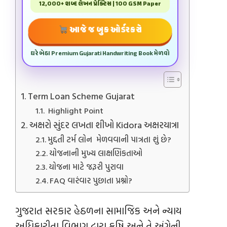
12,000+ શબ્દ લેખન પ્રેક્ટિસ | 100 GSM Paper
આજે જ બુક ઓર્ડર કરો
ઘરે બેઠા Premium Gujarati Handwriting Book મેળવો
Term Loan Scheme Gujarat
Highlight Point
અક્ષરો સુંદર લખતા શીખો Kidora અક્ષરયાત્રા
મુદ્દતી ટર્મ લોન મેળવવાની પાત્રતા શું છે?
યોજનાની મુખ્ય લાક્ષણિકતાઓ
યોજના માટે જરૂરી પુરાવા
FAQ વારંવાર પુછાતા પ્રશ્નો?
ગુજરાત સરકાર હેઠળના સામાજિક અને ન્યાય
અધિકારીતા વિભાગ દ્વારા કૃષિ અને તે અંગેની