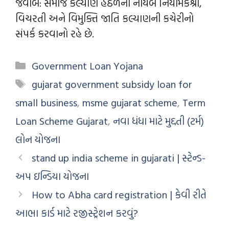
જવાબ: સમાજ કલ્યાણ હેઠળની નાયબ નિયામકશ્રી,
વિચરતી અને વિમુક્તિ જાતિ કલ્યાણની કચેરીનો
સંપર્ક કરવાનો રહે છે.
Government Loan Yojana
gujarat government subsidy loan for
small business
,
msme gujarat scheme
,
Term
Loan Scheme Gujarat
,
નવા ધંધા માટે મુદ્દતી (ટર્મ)
લોન યોજના
stand up india scheme in gujarati | સ્ટેન્ડ-
અપ ઇન્ડિયા યોજના
How to Abha card registration | કેવી રીતે
આભા કાર્ડ માટે રજીસ્ટ્રેશન કરવું?