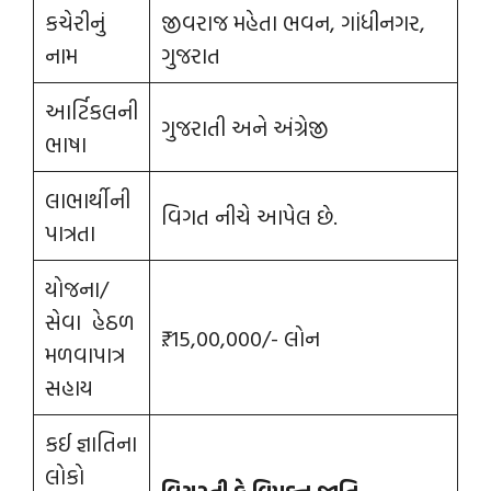
કચેરીનું
જીવરાજ મહેતા ભવન, ગાંધીનગર,
નામ
ગુજરાત
આર્ટિકલની
ગુજરાતી અને અંગ્રેજી
ભાષા
લાભાર્થીની
વિગત નીચે આપેલ છે.
પાત્રતા
યોજના/
સેવા હેઠળ
₹. 15,00,000/- લોન
મળવાપાત્ર
સહાય
કઈ જ્ઞાતિના
લોકો