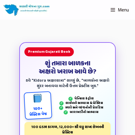
Menu
Premium Gujarati Book
શું તમારા બાળકના
અક્ષરો ખરાબ આવે છે?
હવે "Kidora અક્ષરયાત્રા" લાવ્યું છે, "બાળકોના અક્ષરો
સુંદર બનાવવા માટેની ઉત્તમ પ્રેક્ટીસ બુક."
પેન્‍સિલ કંટ્રોલ
✓
લાઈનનો અભ્યાસ & પ્રેક્ટિસ
✓
સ્વરો અને વ્યંજનોની પ્રેકટિસ
✓
100+
બારાખડીનો અભ્યાસ
✓
પ્રેક્ટિસ પેજ
100 GSM કાગળ, 12,000+ થી વધુ શબ્દ લેખનની
પ્રેક્ટિસ