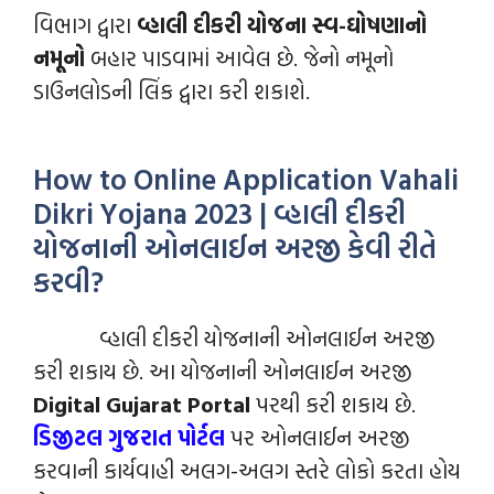
વિભાગ દ્વારા
વ્હાલી દીકરી યોજના સ્વ-ઘોષણાનો
નમૂનો
બહાર પાડવામાં આવેલ છે. જેનો નમૂનો
ડાઉનલોડની લિંક દ્વારા કરી શકાશે.
How to Online Application Vahali
Dikri Yojana 2023 | વ્હાલી દીકરી
યોજનાની ઓનલાઈન અરજી કેવી રીતે
કરવી?
વ્હાલી દીકરી યોજનાની ઓનલાઈન અરજી
કરી શકાય છે. આ યોજનાની ઓનલાઈન અરજી
Digital Gujarat Portal
પરથી કરી શકાય છે.
ડિજીટલ ગુજરાત પોર્ટલ
પર ઓનલાઈન અરજી
કરવાની કાર્યવાહી અલગ-અલગ સ્તરે લોકો કરતા હોય