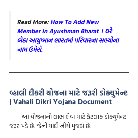
Read More:
How To Add New
Member In Ayushman Bharat । ઘરે
બેઠા આયુષ્માન ભારતમાં પરિવારના સભ્યોના
નામ ઉમેરો.
વ્હાલી દીકરી યોજના માટે જરૂરી ડોક્યુમેન્‍ટ
| Vahali Dikri Yojana Document
આ યોજનાનો લાભ લેવા માટે કેટલાક ડોક્યુમેન્‍ટ
જરૂર પડે છે. જેની યાદી નીચે મુજબ છે.