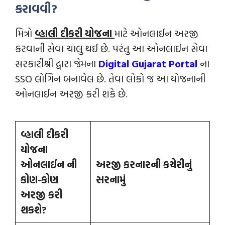
કરાવવી?
મિત્રો
વ્હાલી દીકરી યોજના
માટે ઓનલાઈન અરજી
કરવાની સેવા ચાલુ થઈ છે. પરંતુ આ ઓનલાઈન સેવા
સરકારીશ્રી દ્વારા જેમના
Digital Gujarat Portal
ના
SSO લોગિન બનાવેલ છે. તેવા લોકો જ આ યોજનાની
ઓનલાઈન અરજી કરી શકે છે.
વ્હાલી દીકરી
યોજના
ઓનલાઈન ની
અરજી કરનારની કચેરીનું
કોણ-કોણ
સરનામું
અરજી કરી
શકશે?