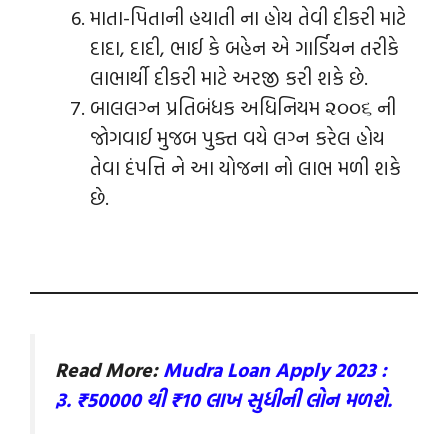
માતા-પિતાની હયાતી ના હોય તેવી દીકરી માટે
દાદા, દાદી, ભાઈ કે બહેન એ ગાર્ડિયન તરીકે
લાભાર્થી દીકરી માટે અરજી કરી શકે છે.
બાલલગ્ન પ્રતિબંધક અધિનિયમ ૨૦૦૬ ની
જોગવાઈ મુજબ પુક્ત વયે લગ્ન કરેલ હોય
તેવા દંપત્તિ ને આ યોજના નો લાભ મળી શકે
છે.
Read More:
Mudra Loan Apply 2023 :
રૂ. ₹50000 થી ₹10 લાખ સુધીની લોન મળશે.