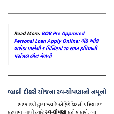
Read More:
BOB Pre Approved
Personal Loan Apply Online: બેંક ઓફ
બરોડા પાસેથી 5 મિનિટમાં 10 લાખ રૂપિયાની
પર્સનલ લોન મેળવો
વ્હાલી દીકરી યોજના સ્વ-ઘોષણાનો નમૂનો
સરકારશ્રી દ્વારા જ્યારે એફિડેવિટની પ્રક્રિયા રદ
કરવામાં આવી ત્યારે
સ્વ-ઘોષણા
કરી શકાશે. આ