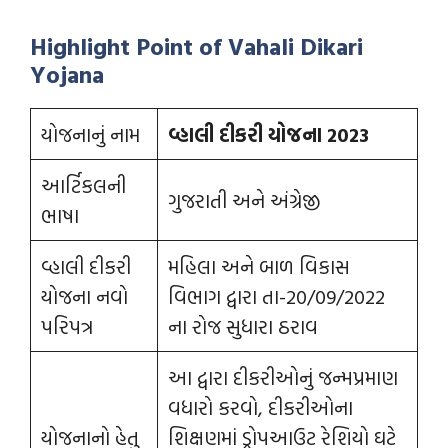
Highlight Point of Vahali Dikari
Yojana
યોજનાનું નામ
વ્હાલી દીકરી યોજના 2023
આર્ટિકલની
ગુજરાતી અને અંગ્રેજી
ભાષા
વ્હાલી દીકરી
મહિલા અને બાળ વિકાસ
યોજના નવો
વિભાગ દ્વારા તા-20/09/2022
પરિપત્ર
ના રોજ સુધારા ઠરાવ
આ દ્વારા દીકરીઓનું જન્મપ્રમાણ
વધારો કરવો, દીકરીઓના
યોજનાનો હેતુ
શિક્ષણમાં ડ્રોપઆઉટ રેશિયો ઘટે