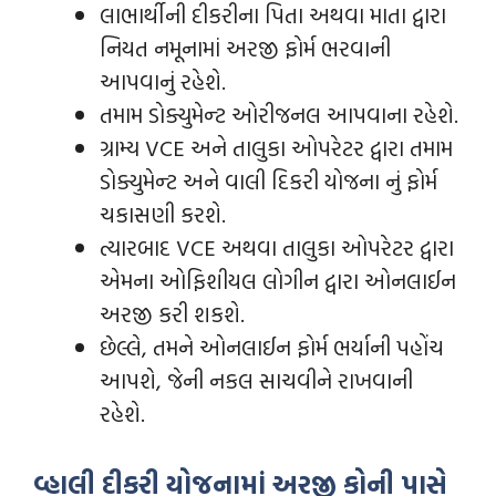
લાભાર્થીની દીકરીના પિતા અથવા માતા દ્વારા
નિયત નમૂનામાં અરજી ફોર્મ ભરવાની
આપવાનું રહેશે.
તમામ ડોક્યુમેન્‍ટ ઓરીજનલ આપવાના રહેશે.
ગ્રામ્ય VCE અને તાલુકા ઓપરેટર દ્વારા તમામ
ડોક્યુમેન્‍ટ અને વાલી દિકરી યોજના નું ફોર્મ
ચકાસણી કરશે.
ત્યારબાદ VCE અથવા તાલુકા ઓપરેટર દ્વારા
એમના ઓફિશીયલ લોગીન દ્વારા ઓનલાઈન
અરજી કરી શકશે.
છેલ્લે, તમને ઓનલાઈન ફોર્મ ભર્યાની પહોંચ
આપશે, જેની નકલ સાચવીને રાખવાની
રહેશે.
વ્હાલી દીકરી યોજનામાં અરજી કોની પાસે