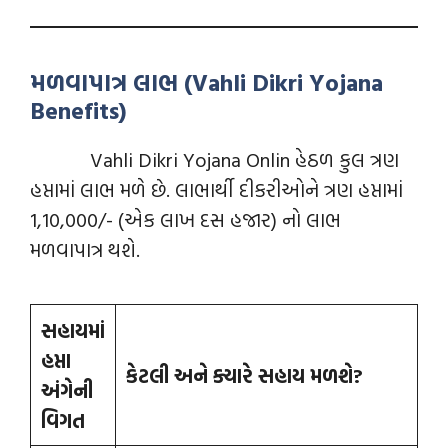
મળવાપાત્ર લાભ (Vahli Dikri Yojana
Benefits)
Vahli Dikri Yojana Onlin હેઠળ કુલ ત્રણ
હપ્તામાં લાભ મળે છે. લાભાર્થી દીકરીઓને ત્રણ હપ્તામાં
1,10,000/- (એક લાખ દસ હજાર) નો લાભ
મળવાપાત્ર થશે.
સહાયમાં
હપ્તા
કેટલી અને ક્યારે સહાય મળશે
?
અંગેની
વિગત