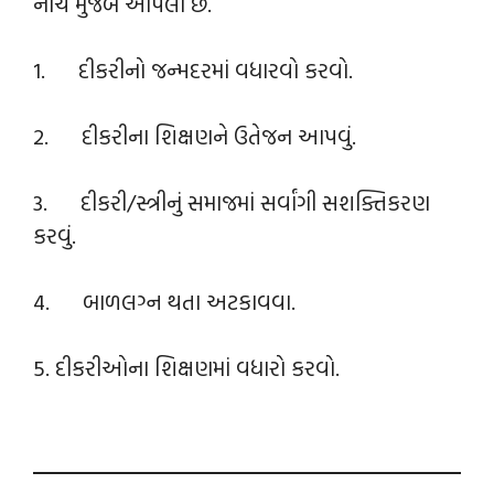
નીચે મુજબ આપેલા છે.
1. દીકરીનો જન્મદરમાં વધારવો કરવો.
2. દીકરીના શિક્ષણને ઉતેજન આપવું.
3. દીકરી/સ્ત્રીનું સમાજમાં સર્વાંગી સશક્તિકરણ
કરવું.
4. બાળલગ્ન થતા અટકાવવા.
5. દીકરીઓના શિક્ષણમાં વધારો કરવો.