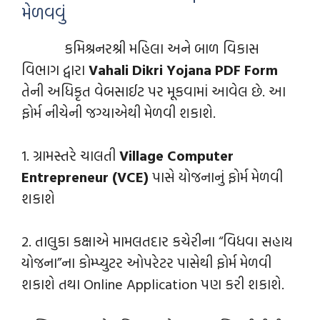
મેળવવું
કમિશ્રનરશ્રી મહિલા અને બાળ વિકાસ
વિભાગ દ્વારા
Vahali Dikri Yojana PDF Form
તેની અધિકૃત વેબસાઈટ પર મૂકવામાં આવેલ છે. આ
ફોર્મ નીચેની જગ્યાએથી મેળવી શકાશે.
1. ગ્રામસ્તરે ચાલતી
Village Computer
Entrepreneur (VCE)
પાસે યોજનાનું ફોર્મ મેળવી
શકાશે
2. તાલુકા કક્ષાએ મામલતદાર કચેરીના “વિધવા સહાય
યોજના”ના કોમ્પ્યુટર ઓપરેટર પાસેથી ફોર્મ મેળવી
શકાશે તથા Online Application પણ કરી શકાશે.