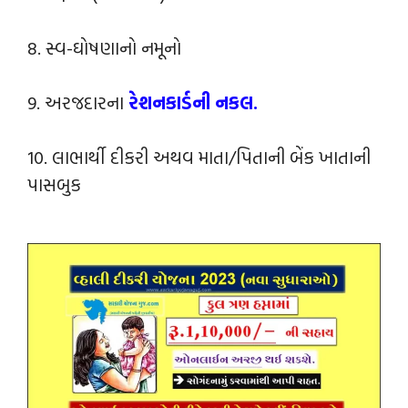
8. સ્વ-ઘોષણાનો નમૂનો
9. અરજદારના
રેશનકાર્ડની નકલ.
10. લાભાર્થી દીકરી અથવ માતા/પિતાની બેંક ખાતાની
પાસબુક