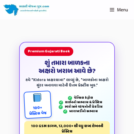
Menu
Premium Gujarati Book
શું તમારા બાળકના
અક્ષરો ખરાબ આવે છે?
હવે "Kidora અક્ષરયાત્રા" લાવ્યું છે, "બાળકોના અક્ષરો
સુંદર બનાવવા માટેની ઉત્તમ પ્રેક્ટીસ બુક."
પેન્‍સિલ કંટ્રોલ
✓
લાઈનનો અભ્યાસ & પ્રેક્ટિસ
✓
સ્વરો અને વ્યંજનોની પ્રેકટિસ
✓
100+
બારાખડીનો અભ્યાસ
✓
પ્રેક્ટિસ પેજ
100 GSM કાગળ, 12,000+ થી વધુ શબ્દ લેખનની
પ્રેક્ટિસ