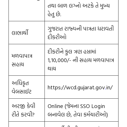
તથા બાળ લગ્નો અટકે તે મુખ્ય
હેતુ છે.
ગુજરાત રાજ્યની પાત્રતા ધરાવતી
લાભાર્થી
દીકરીઓ
દીકરીને કુલ ત્રણ હપ્તામાં
મળવાપાત્ર
1,10,000/- ની સહાય મળવાપાત્ર
સહાય
થાય
અધિકૃત
https://wcd.gujarat.gov
.
in/
વેબસાઈટ
અરજી કેવી
Online (જેમના SSO Login
રીતે કરવી?
બનાવેલ છે, તેવા કર્મચારીઓ)