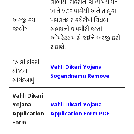
લાભાર્થી દીકરીના ગ્રામ્ય પંચાયત
ખાતે VCE પાસેથી અને તાલુકા
અરજી ક્યાં
મામલતદાર કચેરીમાં વિધવા
કરવી?
સહાયની કામગીરી કરતાં
ઓપરેટર પાસે જઈને અરજી કરી
શકાશે.
વ્હાલી દીકરી
Vahli Dikari Yojana
યોજના
Sogandnamu Remove
સોગંદનામું
Vahli Dikari
Yojana
Vahli Dikari Yojana
Application
Application Form PDF
Form