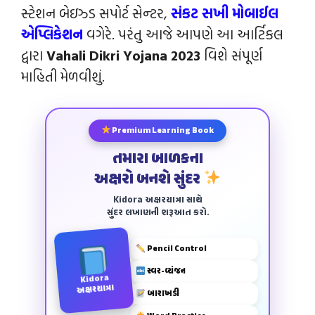
સ્ટેશન બેઇઝ્ડ સપોર્ટ સેન્‍ટર,
સંકટ સખી મોબાઈલ
એપ્લિકેશન
વગેરે. પરંતુ આજે આપણે આ આર્ટિકલ
દ્વારા
Vahali Dikri Yojana 2023
વિશે સંપૂર્ણ
માહિતી મેળવીશું.
Premium Learning Book
તમારા બાળકના
અક્ષરો બનશે સુંદર
Kidora અક્ષરયાત્રા સાથે
સુંદર લખાણની શરૂઆત કરો.
Pencil Control
સ્વર-વ્યંજન
Kidora
અક્ષરયાત્રા
બારાખડી