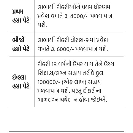
લાભાર્થી દીકરીઓને પ્રથમ ધોરણમાં
પ્રથમ
પ્રવેશ વખતે રૂ. 4000/- મળવાપાત્ર
હપ્તા પેટે
થશે.
બીજો
લાભાર્થી દીકરી ધોરણ-9 માં પ્રવેશ
હપ્તો પેટે
વખતે રૂ. 6000/- મળવાપાત્ર થશે.
દીકરી 18 વર્ષની ઉંમર થાય તેને ઉચ્ચ
શિક્ષણ/લગ્ન સહાય તરીકે કુલ
છેલ્લા
100000/- (એક લાખ) સહાય
હપ્તા પેટે
મળવાપાત્ર થશે. પરંતુ દીકરીના
બાળલગ્ન થયેલ ન હોવા જોઈએ.