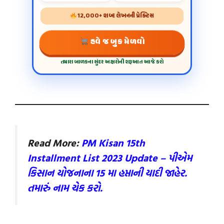
12,000+ શબ્દ લેખનની પ્રેક્ટિસ
હવે જ બુક મેળવો
તમારા બાળકના સુંદર અક્ષરોની શરૂઆત આજે કરો
Read More:
PM Kisan 15th
Installment List 2023 Update – પીએમ
કિસાન યોજનાના 15 મા હપ્તાની યાદી જાહેર.
તમારું નામ ચેક કરો.