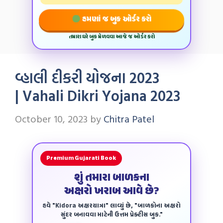
હમણાં જ બુક ઓર્ડર કરો
તમારા ઘરે બુક મેળવવા આજે જ ઓર્ડર કરો
વ્હાલી દીકરી યોજના 2023
| Vahali Dikri Yojana 2023
October 10, 2023
by
Chitra Patel
Premium Gujarati Book
શું તમારા બાળકના
અક્ષરો ખરાબ આવે છે?
હવે "Kidora અક્ષરયાત્રા" લાવ્યું છે, "બાળકોના અક્ષરો
સુંદર બનાવવા માટેની ઉત્તમ પ્રેક્ટીસ બુક."