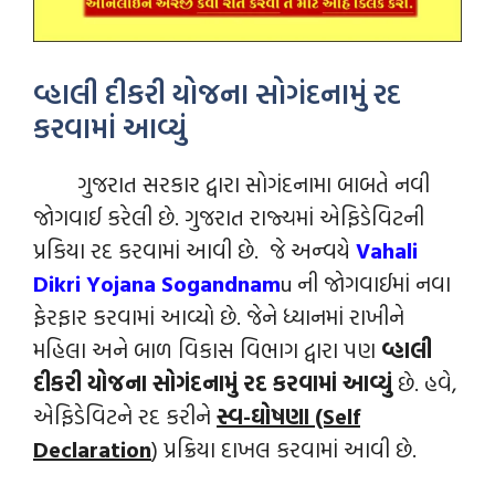
વ્હાલી દીકરી યોજના સોગંદનામું રદ
કરવામાં આવ્યું
ગુજરાત સરકાર દ્વારા સોગંદનામા બાબતે નવી
જોગવાઈ કરેલી છે. ગુજરાત રાજ્યમાં એફિડેવિટની
પ્રકિયા રદ કરવામાં આવી છે. જે અન્‍વયે
Vahali
Dikri Yojana Sogandnam
u ની જોગવાઈમાં નવા
ફેરફાર કરવામાં આવ્યો છે. જેને ધ્યાનમાં રાખીને
મહિલા અને બાળ વિકાસ વિભાગ દ્વારા પણ
વ્હાલી
દીકરી યોજના સોગંદનામું રદ કરવામાં આવ્યું
છે. હવે,
એફિડેવિટને રદ કરીને
સ્વ-ઘોષણા (Self
Declaration
) પ્રક્રિયા દાખલ કરવામાં આવી છે.