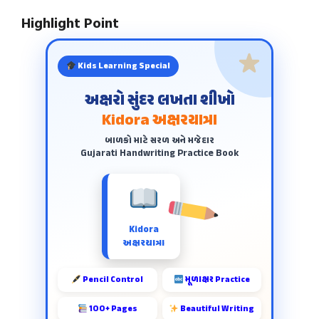
Highlight Point
Kids Learning Special
અક્ષરો સુંદર લખતા શીખો
Kidora અક્ષરયાત્રા
બાળકો માટે સરળ અને મજેદાર
Gujarati Handwriting Practice Book
Kidora
અક્ષરયાત્રા
Pencil Control
મૂળાક્ષર Practice
100+ Pages
Beautiful Writing