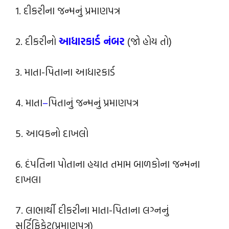
1. દીકરીના જન્મનું પ્રમાણપત્ર
2. દીકરીનો
આધારકાર્ડ નંબર
(જો હોય તો)
3. માતા-પિતાના આધારકાર્ડ
4. માતા
–
પિતાનું જન્મનું પ્રમાણપત્ર
5. આવકનો દાખલો
6. દંપતિના પોતાના હયાત તમામ બાળકોના જન્મના
દાખલા
7. લાભાર્થી દીકરીના માતા-પિતાના લગ્નનું
સર્ટિફિકેટ(પ્રમાણપત્ર)