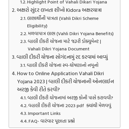
Highlight Point of Vahali Dikari Yojana
અક્ષરો સુંદર લખતા શીખો Kidora અક્ષરયાત્રા
લાભાર્થીની પાત્રતા (Vahli Dikri Scheme
Eligibility)
મળવાપાત્ર લાભ (Vahli Dikri Yojana Benefits)
વ્હાલી દીકરી યોજના માટે જરૂરી ડોક્યુમેન્‍ટ |
Vahali Dikri Yojana Document
વ્હાલી દીકરી યોજના સોગંદનામું રદ કરવામાં આવ્યું
વ્હાલી દીકરી યોજના સ્વ-ઘોષણાનો નમૂનો
How to Online Application Vahali Dikri
Yojana 2023 | વ્હાલી દીકરી યોજનાની ઓનલાઈન
અરજી કેવી રીતે કરવી?
વ્હાલી દીકરી યોજનામાં અરજી કોની પાસે કરાવવી?
વહાલી દીકરી યોજના 2023 pdf ક્યાંથી મેળવવું
Important Links
FAQ- વારંવાર પૂછાતા પ્રશ્નો