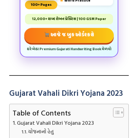
Word Practice
100+ Pages
12,000+ શબ્દ લેખન પ્રેક્ટિસ | 100 GSM Paper
આજે જ બુક ઓર્ડર કરો
ઘરે બેઠા Premium Gujarati Handwriting Book મેળવો
Gujarat Vahali Dikri Yojana 2023
Table of Contents
Gujarat Vahali Dikri Yojana 2023
યોજનાનો હેતુ