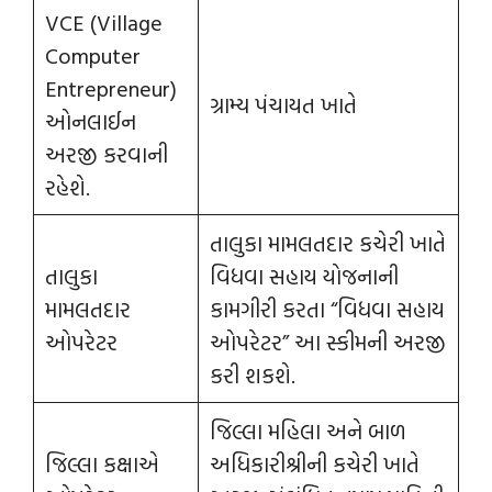
VCE (Village
Computer
Entrepreneur)
ગ્રામ્ય પંચાયત ખાતે
ઓનલાઈન
અરજી કરવાની
રહેશે.
તાલુકા મામલતદાર કચેરી ખાતે
તાલુકા
વિધવા સહાય યોજનાની
મામલતદાર
કામગીરી કરતા “વિધવા સહાય
ઓપરેટર
ઓપરેટર” આ સ્કીમની અરજી
કરી શકશે.
જિલ્લા મહિલા અને બાળ
જિલ્લા કક્ષાએ
અધિકારીશ્રીની કચેરી ખાતે