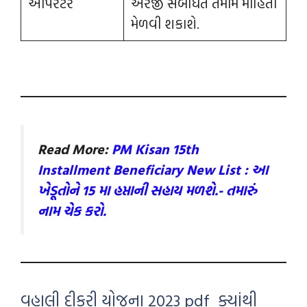
ઓપરેટર
અરજી સંબંધિત તમામ માહિતી
મેળવી શકાશે.
Read More:
PM Kisan 15th
Installment Beneficiary New List : આ
ખેડૂતોને 15 મા હપ્તાની સહાય મળશે.- તમારું
નામ ચેક કરો.
વહાલી દીકરી યોજના 2023 pdf ક્યાંથી