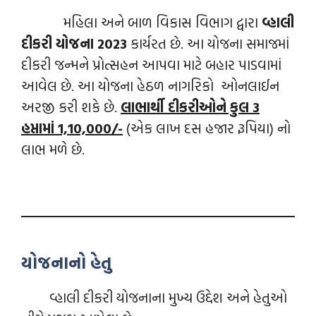
મહિલા અને બાળ વિકાસ વિભાગ દ્વારા
વ્હાલી
દીકરી યોજના 2023
કાર્યરત છે. આ યોજના સમાજમાં
દીકરી જન્મને પ્રોત્સહન આપવા માટે બહાર પાડવામાં
આવેલ છે. આ યોજના હેઠળ નાગરિકો ઓનલાઈન
અરજી કરી શકે છે.
લાભાર્થી દીકરીઓને કુલ 3
હપ્તામાં 1,10,000/-
(એક લાખ દસ હજાર રૂપિયા) નો
લાભ મળે છે.
યોજનાનો હેતુ
વ્હાલી દીકરી યોજનાના મુખ્ય ઉદ્દેશ અને હેતુઓ