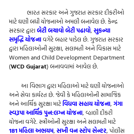
ભારત સરકાર અને ગુજરાત સરકાર દીકરીઓ
માટે ઘણી બધી યોજનાઓ અમલી બનાવેલ છે. કેન્‍દ્ર
સરકાર દ્વારા
બેટી બચાવો બેટી પઢાવો
,
સુકન્યા
સમૃદ્ધિ યોજના
વગેરે બહાર પાડેલ છે. ગુજરાત સરકાર
દ્વારા મહિલાઓની સુરક્ષા, સલામતી અને વિકાસ માટે
Women and Child Development Department
(
WCD Gujarat
) બનાવવામાં આવેલ છે.
આ વિભાગ દ્વારા મહિલાઓ માટે ઘણી યોજનાઓ
અને સેવા કાર્યરત છે. જેવી કે મહિલાઓની સામાજિક
અને આર્થિક સુરક્ષા માટે
વિધવા સહાય યોજના
,
ગંગા
સ્વરૂપા આર્થિક પુન:લગ્ન યોજના
, વ્હાલી દીકરી
યોજના વગેરે. સ્ત્રીઓની સુરક્ષા અને સલામતી માટે
181 મહિલા અભયમ
,
સખી વન સ્ટોપ સેન્‍ટર
, પોલીસ