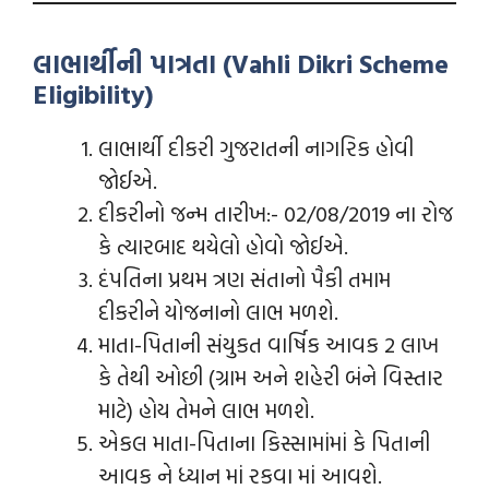
લાભાર્થીની પાત્રતા (Vahli Dikri Scheme
Eligibility)
લાભાર્થી દીકરી ગુજરાતની નાગરિક હોવી
જોઈએ.
દીકરીનો જન્મ તારીખ:- 02/08/2019 ના રોજ
કે ત્યારબાદ થયેલો હોવો જોઈએ.
દંપતિના પ્રથમ ત્રણ સંતાનો પૈકી તમામ
દીકરીને યોજનાનો લાભ મળશે.
માતા-પિતાની સંયુકત વાર્ષિક આવક 2 લાખ
કે તેથી ઓછી (ગ્રામ અને શહેરી બંને વિસ્તાર
માટે) હોય તેમને લાભ મળશે.
એકલ માતા-પિતાના કિસ્સામાંમાં કે પિતાની
આવક ને ધ્યાન માં રકવા માં આવશે.