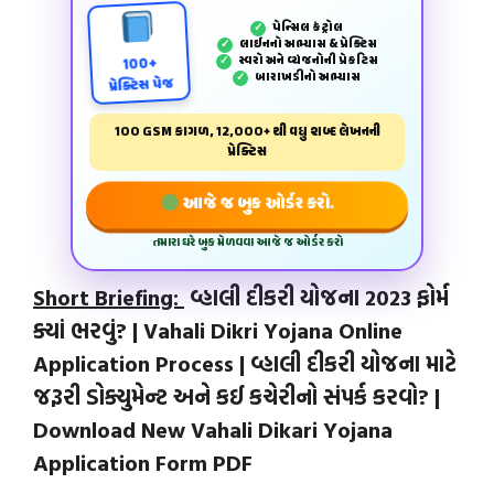
પેન્‍સિલ કંટ્રોલ
✓
લાઈનનો અભ્યાસ & પ્રેક્ટિસ
✓
સ્વરો અને વ્યંજનોની પ્રેકટિસ
✓
100+
બારાખડીનો અભ્યાસ
✓
પ્રેક્ટિસ પેજ
100 GSM કાગળ, 12,000+ થી વધુ શબ્દ લેખનની
પ્રેક્ટિસ
આજે જ બુક ઓર્ડર કરો.
તમારા ઘરે બુક મેળવવા આજે જ ઓર્ડર કરો
Short Briefing:
વ્હાલી દીકરી યોજના 2023 ફોર્મ
ક્યાં ભરવું? | Vahali Dikri Yojana Online
Application Process | વ્હાલી દીકરી યોજના માટે
જરૂરી ડોક્યુમેન્‍ટ અને કઈ કચેરીનો સંપર્ક કરવો? |
Download New Vahali Dikari Yojana
Application Form PDF