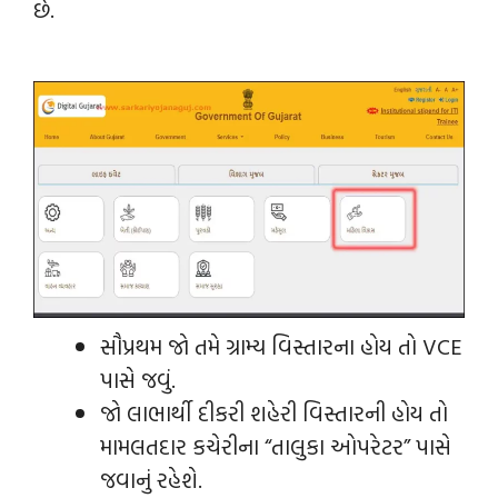
છે.
સૌપ્રથમ જો તમે ગ્રામ્ય વિસ્તારના હોય તો VCE
પાસે જવું.
જો લાભાર્થી દીકરી શહેરી વિસ્તારની હોય તો
મામલતદાર કચેરીના “તાલુકા ઓપરેટર” પાસે
જવાનું રહેશે.