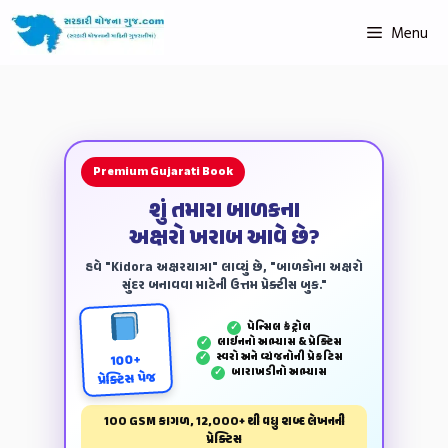
Menu
Premium Gujarati Book
શું તમારા બાળકના
અક્ષરો ખરાબ આવે છે?
હવે "Kidora અક્ષરયાત્રા" લાવ્યું છે, "બાળકોના અક્ષરો
સુંદર બનાવવા માટેની ઉત્તમ પ્રેક્ટીસ બુક."
પેન્‍સિલ કંટ્રોલ
✓
લાઈનનો અભ્યાસ & પ્રેક્ટિસ
✓
સ્વરો અને વ્યંજનોની પ્રેકટિસ
✓
100+
બારાખડીનો અભ્યાસ
✓
પ્રેક્ટિસ પેજ
100 GSM કાગળ, 12,000+ થી વધુ શબ્દ લેખનની
પ્રેક્ટિસ