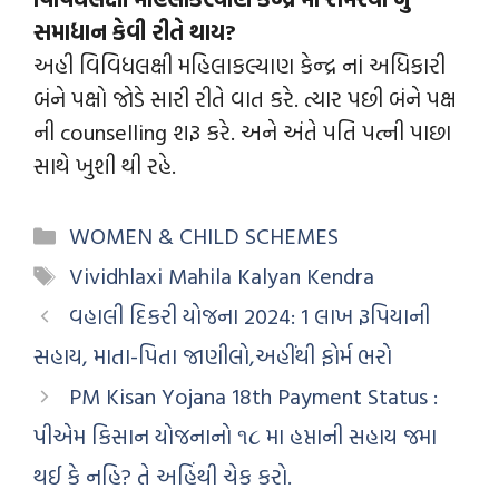
સમાધાન કેવી રીતે થાય?
અહી વિવિધલક્ષી મહિલાકલ્યાણ કેન્દ્ર નાં અધિકારી
બંને પક્ષો જોડે સારી રીતે વાત કરે. ત્યાર પછી બંને પક્ષ
ની counselling શરૂ કરે. અને અંતે પતિ પત્ની પાછા
સાથે ખુશી થી રહે.
WOMEN & CHILD SCHEMES
Vividhlaxi Mahila Kalyan Kendra
વહાલી દિકરી યોજના 2024: 1 લાખ રૂપિયાની
સહાય, માતા-પિતા જાણીલો,અહીંથી ફોર્મ ભરો
PM Kisan Yojana 18th Payment Status :
પીએમ કિસાન યોજનાનો ૧૮ મા હપ્તાની સહાય જમા
થઈ કે નહિ? તે અહિંથી ચેક કરો.