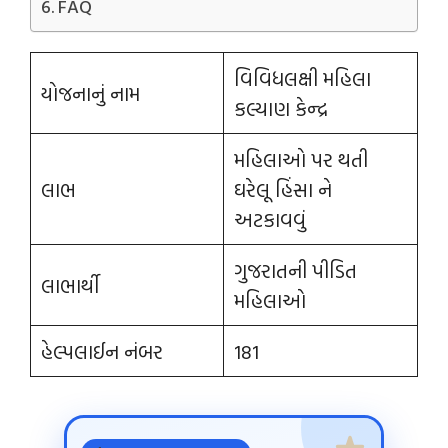
FAQ
વિવિધલક્ષી મહિલા
યોજનાનું નામ
કલ્યાણ કેન્દ્ર
મહિલાઓ પર થતી
લાભ
ઘરેલૂ હિંસા ને
અટકાવવું
ગુજરાતની પીડિત
લાભાર્થી
મહિલાઓ
હેલ્પલાઈન નંબર
181