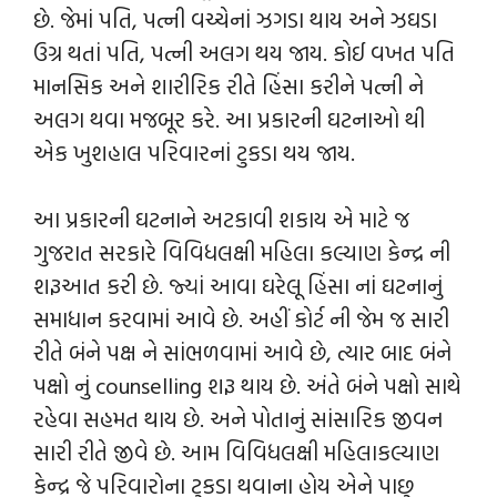
છે. જેમાં પતિ, પત્ની વચ્ચેનાં ઝગડા થાય અને ઝઘડા
ઉગ્ર થતાં પતિ, પત્ની અલગ થય જાય. કોઈ વખત પતિ
માનસિક અને શારીરિક રીતે હિંસા કરીને પત્ની ને
અલગ થવા મજબૂર કરે. આ પ્રકારની ઘટનાઓ થી
એક ખુશહાલ પરિવારનાં ટુકડા થય જાય.
આ પ્રકારની ઘટનાને અટકાવી શકાય એ માટે જ
ગુજરાત સરકારે વિવિધલક્ષી મહિલા કલ્યાણ કેન્દ્ર ની
શરૂઆત કરી છે. જ્યાં આવા ઘરેલૂ હિંસા નાં ઘટનાનું
સમાધાન કરવામાં આવે છે. અહીં કોર્ટ ની જેમ જ સારી
રીતે બંને પક્ષ ને સાંભળવામાં આવે છે, ત્યાર બાદ બંને
પક્ષો નું counselling શરૂ થાય છે. અંતે બંને પક્ષો સાથે
રહેવા સહમત થાય છે. અને પોતાનું સાંસારિક જીવન
સારી રીતે જીવે છે. આમ વિવિધલક્ષી મહિલાકલ્યાણ
કેન્દ્ર જે પરિવારોના ટુકડા થવાના હોય એને પાછુ