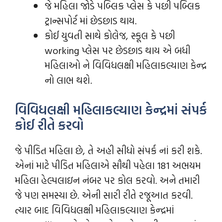
જે મહિલા જોડે પબ્લિક પ્લેસ કે પછી પબ્લિક
ટ્રાન્સપોર્ટ માં છેડછાડ થાય.
કોઈ યુવતી સાથે કોલેજ, સ્કૂલ કે પછી
working પ્લેસ પર છેડછાડ થાય એ બધી
મહિલાઓ ને વિવિધલક્ષી મહિલાકલ્યાણ કેન્દ્ર
નો લાભ થશે.
વિવિધલક્ષી મહિલાકલ્યાણ કેન્દ્રમાં સંપર્ક
કોઈ રીતે કરવો
જે પીડિત મહિલા છે, તે અહી સીધો સંપર્ક નાં કરી શકે.
એનાં માટે પીડિત મહિલાએ સૌથી પહેલા 181 અભયમ
મહિલા હેલ્પલાઇન નંબર પર કોલ કરવો. અને તમારી
જે પણ સમસ્યા છે. એની સારી રીતે રજૂઆત કરવી.
ત્યાર બાદ વિવિધલક્ષી મહિલાકલ્યાણ કેન્દ્રમાં