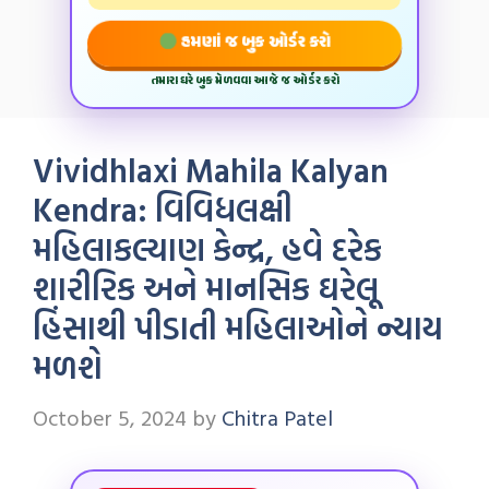
હમણાં જ બુક ઓર્ડર કરો
તમારા ઘરે બુક મેળવવા આજે જ ઓર્ડર કરો
Vividhlaxi Mahila Kalyan
Kendra: વિવિધલક્ષી
મહિલાકલ્યાણ કેન્દ્ર, હવે દરેક
શારીરિક અને માનસિક ઘરેલૂ
હિંસાથી પીડાતી મહિલાઓને ન્યાય
મળશે
October 5, 2024
by
Chitra Patel