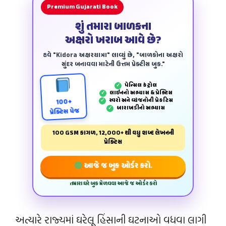
Premium Gujarati Book
શું તમારા બાળકના
અક્ષરો ખરાબ આવે છે?
હવે "Kidora અક્ષરયાત્રા" લાવ્યું છે, "બાળકોના અક્ષરો
સુંદર બનાવવા માટેની ઉત્તમ પ્રેક્ટીસ બુક."
પેન્‍સિલ કંટ્રોલ
✓
લાઈનનો અભ્યાસ & પ્રેક્ટિસ
✓
સ્વરો અને વ્યંજનોની પ્રેકટિસ
✓
100+
બારાખડીનો અભ્યાસ
✓
પ્રેક્ટિસ પેજ
100 GSM કાગળ, 12,000+ થી વધુ શબ્દ લેખનની
પ્રેક્ટિસ
આજે જ બુક ઓર્ડર કરો.
તમારા ઘરે બુક મેળવવા આજે જ ઓર્ડર કરો
અત્યારે રાજ્યમાં ઘરેલૂ હિંસાની ઘટનાઓ વધવા લાગી