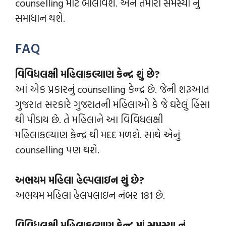
counselling માટે બોલાવશે. અને તમારી સમસ્યા નું
સમાધાન થશે.
FAQ
વિવિધલક્ષી મહિલાકલ્યાણ કેન્દ્ર શું છે?
આં એક પ્રકારનું counselling કેન્દ્ર છે. જેની શરૂઆત
ગુજરાત સરકારે ગુજરાતની મહિલાઓ કે જે ઘરેલું હિંસા
થી પીડાય છે. તે મહિલાને આ વિવિધલક્ષી
મહિલાકલ્યાણ કેન્દ્ર થી મદદ મળશે. સાથે એનું
counselling પણ થશે.
અભયમ મહિલા હેલ્પલાઇન શું છે?
અભયમ મહિલા હેલપલાઇન નંબર 181 છે.
વિવિધલક્ષી મહિલાકલ્યાણ કેન્દ્ર માં સમસ્યા નું