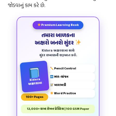
જોડવાનું કામ કરે છે.
Premium Learning Book
તમારા બાળકના
અક્ષરો બનશે સુંદર
Kidora અક્ષરયાત્રા સાથે
સુંદર લખાણની શરૂઆત કરો.
Pencil Control
સ્વર-વ્યંજન
Kidora
અક્ષરયાત્રા
બારાખડી
Word Practice
100+ Pages
12,000+ શબ્દ લેખન પ્રેક્ટિસ | 100 GSM Paper