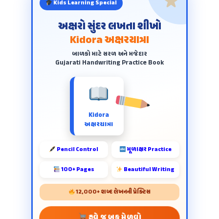
Kids Learning Special
અક્ષરો સુંદર લખતા શીખો
Kidora અક્ષરયાત્રા
બાળકો માટે સરળ અને મજેદાર
Gujarati Handwriting Practice Book
Kidora
અક્ષરયાત્રા
Pencil Control
મૂળાક્ષર Practice
100+ Pages
Beautiful Writing
12,000+ શબ્દ લેખનની પ્રેક્ટિસ
હવે જ બુક મેળવો