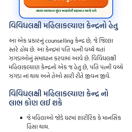
તમારા બાળકના સુંદર અક્ષરોની શરૂઆત આજે કરો
વિવિધલક્ષી મહિલાકલ્યાણ કેન્દ્રનો હેતુ
આ એક પ્રકારનું counselling કેન્દ્ર છે, જે જિલ્લા
સ્તરે હોય છે. આ કેન્દ્રમાં પતિ પત્ની વચ્ચે થતાં
ઝગડાઓનું સમાધાન કરવામાં આવે છે. વિવિધલક્ષી
મહિલાકલ્યાણ કેન્દ્રનો એક જ હેતુ છે, પતિ પત્ની વચ્ચે
ઝગડા નાં થાય અને તેઓ સારી રીતે જીવન જીવે.
વિવિધલક્ષી મહિલાકલ્યાણ કેન્દ્ર નો
લાભ કોણ લઈ શકે
જે મહિલાઓ જોડે ઘરમાં શારીરિક કે માનસિક
હિંસા થાય.