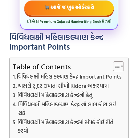
આજે જ બુક ઓર્ડર કરો
ઘરે બેઠા Premium Gujarati Handwriting Book મેળવો
વિવિધલક્ષી મહિલાકલ્યાણ કેન્દ્ર
Important Points
Table of Contents
વિવિધલક્ષી મહિલાકલ્યાણ કેન્દ્ર Important Points
અક્ષરો સુંદર લખતા શીખો Kidora અક્ષરયાત્રા
વિવિધલક્ષી મહિલાકલ્યાણ કેન્દ્રનો હેતુ
વિવિધલક્ષી મહિલાકલ્યાણ કેન્દ્ર નો લાભ કોણ લઈ
શકે
વિવિધલક્ષી મહિલાકલ્યાણ કેન્દ્રમાં સંપર્ક કોઈ રીતે
કરવો