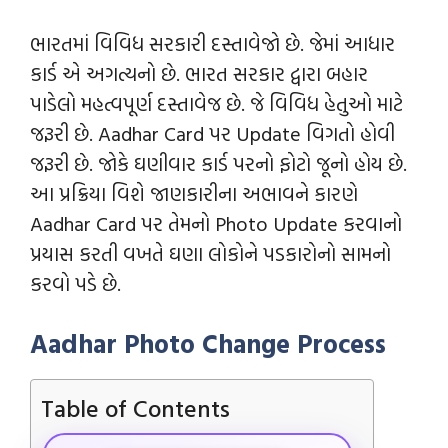
ભારતમાં વિવિધ સરકારી દસ્તાવેજો છે. જેમાં આધાર
કાર્ડ એ અગત્યનો છે. ભારત સરકાર દ્વારા બહાર
પાડેલો મહત્વપૂર્ણ દસ્તાવેજ છે. જે વિવિધ હેતુઓ માટે
જરૂરી છે. Aadhar Card પર Update વિગતો હોવી
જરૂરી છે. જોકે ઘણીવાર કાર્ડ પરનો ફોટો જૂનો હોય છે.
આ પ્રક્રિયા વિશે જાણકારીના અભાવને કારણે
Aadhar Card પર તેમનો Photo Update કરવાનો
પ્રયાસ કરતી વખતે ઘણા લોકોને પડકારોનો સામનો
કરવો પડે છે.
Aadhar Photo Change
Process
Table of Contents