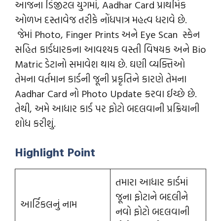
આજના ડિજીટલ યુગમાં, Aadhar Card પ્રાથમિક
ઓળખ દસ્તાવેજ તરીકે નોંધપાત્ર મહત્વ ધરાવે છે.
જેમાં Photo, Finger Prints અને Eye Scan સ્કેન
સહિત કાર્ડધારકના આવશ્યક વસ્તી વિષયક અને Bio
Matric ડેટાનો સમાવેશ થાય છે. ઘણી વ્યક્તિઓ
તેમના વર્તમાન કાર્ડની જૂની પ્રકૃતિને કારણે તેમના
Aadhar Card નો Photo Update કરવા ઈચ્છે છે.
તેથી, અમે આધાર કાર્ડ પર ફોટો બદલવાની પ્રક્રિયાની
શોધ કરીશું.
Highlight Point
તમારા આધાર કાર્ડમાં
જૂના ફોટાને બદલીને
આર્ટિકલનું નામ
નવો ફોટો બદલવાની