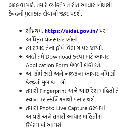
બદલવા માટે, તમારે વ્યક્તિગત રીતે આધાર નોંધણી
કેન્દ્રની મુલાકાત લેવાની જરૂર પડશે.
સૌપ્રથમ,
https://uidai.gov.in/
પર
અધિકૃત વેબસાઈટ ખોલો.
ત્યારબાદ તેના ફોર્મ વિભાગ પર જાઓ.
અહીં તમે Download કરવા માટે આધાર
Application Form મેળવી શકો છો.
આ ફોર્મ ભરો અને નજીકના આધાર નોંધણી
કેન્દ્રની મુલાકાત લો.
તમારી Fingerprint અને આઇરિસ માહિતી તે
સ્થાન પર સ્કેનિંગમાંથી પસાર થશે.
તમારો Photo Live Capture કરવામાં
આવશે અને તમારી આધાર માહિતીમાં
ઉમેરવામાં આવશે.