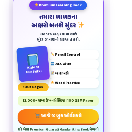
Premium Learning Book
તમારા બાળકના
અક્ષરો બનશે સુંદર
Kidora અક્ષરયાત્રા સાથે
સુંદર લખાણની શરૂઆત કરો.
Pencil Control
સ્વર-વ્યંજન
Kidora
અક્ષરયાત્રા
બારાખડી
Word Practice
100+ Pages
12,000+ શબ્દ લેખન પ્રેક્ટિસ | 100 GSM Paper
આજે જ બુક ઓર્ડર કરો
ઘરે બેઠા Premium Gujarati Handwriting Book મેળવો