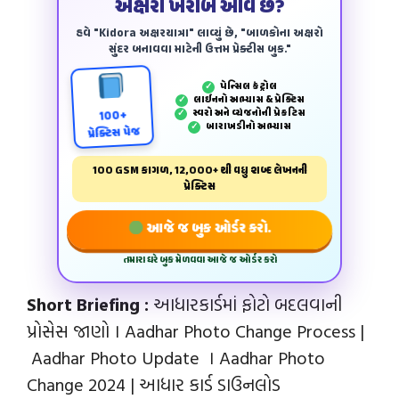
અક્ષરો ખરાબ આવે છે?
હવે "Kidora અક્ષરયાત્રા" લાવ્યું છે, "બાળકોના અક્ષરો
સુંદર બનાવવા માટેની ઉત્તમ પ્રેક્ટીસ બુક."
પેન્‍સિલ કંટ્રોલ
✓
લાઈનનો અભ્યાસ & પ્રેક્ટિસ
✓
સ્વરો અને વ્યંજનોની પ્રેકટિસ
✓
100+
બારાખડીનો અભ્યાસ
✓
પ્રેક્ટિસ પેજ
100 GSM કાગળ, 12,000+ થી વધુ શબ્દ લેખનની
પ્રેક્ટિસ
આજે જ બુક ઓર્ડર કરો.
તમારા ઘરે બુક મેળવવા આજે જ ઓર્ડર કરો
Short Briefing :
આધારકાર્ડમાં ફોટો બદલવાની
પ્રોસેસ જાણો । Aadhar Photo Change Process |
Aadhar Photo Update । Aadhar Photo
Change 2024 | આધાર કાર્ડ ડાઉનલોડ