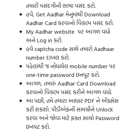
તમારી પસંદગીની ભાષા પસંદ કરો.
હવે, Get Aadhar મેનુમાંથી Download
Aadhar Card કરવાનો વિકલ્પ પસંદ કરો.
My Aadhar website પર આગળ વધો
અને Log in કરો.
હવે captcha code સાથે તમારો Aadhaar
number દાખલ કરો.
પહેલાંથી જ નોંધાયેલ mobile number પર
one-time password ઇનપુટ કરો.
આગળ, તમારું Aadhar Card Download
કરવાનો વિકલ્પ પસંદ કરીને આગળ વધો.
આ પછી, તમે તમારા આધાર PDF ને ઍક્સેસ
કરી શકશો. પીડીએફની સામગ્રીને Unlock
કરવા અને જોવા માટે ફક્ત સાચો Password
ઇનપુટ કરો.