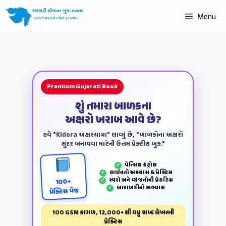
Menu
Premium Gujarati Book
શું તમારા બાળકના
અક્ષરો ખરાબ આવે છે?
હવે "Kidora અક્ષરયાત્રા" લાવ્યું છે, "બાળકોના અક્ષરો
સુંદર બનાવવા માટેની ઉત્તમ પ્રેક્ટીસ બુક."
પેન્‍સિલ કંટ્રોલ
✓
લાઈનનો અભ્યાસ & પ્રેક્ટિસ
✓
સ્વરો અને વ્યંજનોની પ્રેકટિસ
✓
100+
બારાખડીનો અભ્યાસ
✓
પ્રેક્ટિસ પેજ
100 GSM કાગળ, 12,000+ થી વધુ શબ્દ લેખનની
પ્રેક્ટિસ