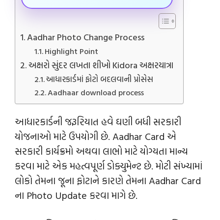
Aadhar Photo Change Process
Highlight Point
અક્ષરો સુંદર લખતા શીખો Kidora અક્ષરયાત્રા
આધારકાર્ડમાં ફોટો બદલવાની પ્રોસેસ
Aadhaar download process
આધારકાર્ડની જરૂરિયાત હવે ઘણી બધી સરકારી
યોજનાઓ માટે ઉપયોગી છે. Aadhar Card એ
સરકારી કાર્યક્રમો અથવા લાભો માટે યોગ્યતા માન્ય
કરવા માટે એક મહત્વપૂર્ણ ડોક્યુમેન્‍ટ છે. મોટી સંખ્યામાં
લોકો તેમના જૂના ફોટાને કારણે તેમના Aadhar Card
ના Photo Update કરવા માગે છે.