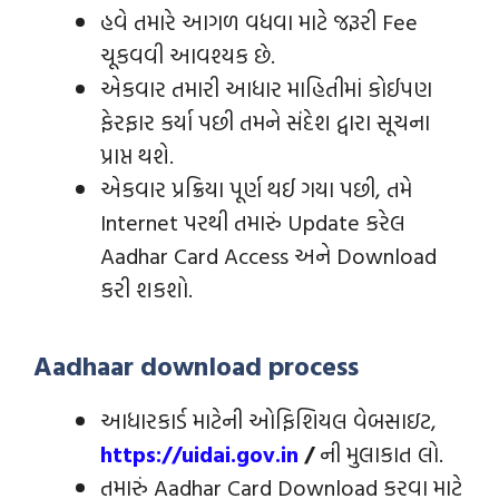
હવે તમારે આગળ વધવા માટે જરૂરી Fee
ચૂકવવી આવશ્યક છે.
એકવાર તમારી આધાર માહિતીમાં કોઈપણ
ફેરફાર કર્યા પછી તમને સંદેશ દ્વારા સૂચના
પ્રાપ્ત થશે.
એકવાર પ્રક્રિયા પૂર્ણ થઈ ગયા પછી, તમે
Internet પરથી તમારું Update કરેલ
Aadhar Card Access અને Download
કરી શકશો.
Aadhaar download process
આધારકાર્ડ માટેની ઓફિશિયલ વેબસાઇટ,
https://uidai.gov.in
/
ની મુલાકાત લો.
તમારું Aadhar Card Download કરવા માટે