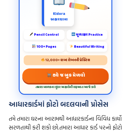
Kidora
અક્ષરયાત્રા
Pencil Control
મૂળાક્ષર Practice
100+ Pages
Beautiful Writing
12,000+ શબ્દ લેખનની પ્રેક્ટિસ
હવે જ બુક મેળવો
તમારા બાળકના સુંદર અક્ષરોની શરૂઆત આજે કરો
આધારકાર્ડમાં ફોટો બદલવાની પ્રોસેસ
તમે તમારા ઘરના આરામથી આધારકાર્ડના વિવિધ કાર્યો
સરળતાથી કરી શકો છો.તમારા આધાર કાર્ડ પરનો ફોટો