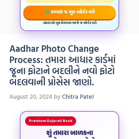
હમણાં જ બુક ઓર્ડર કરો
તમારા ઘરે બુક મેળવવા આજે જ ઓર્ડર કરો
Aadhar Photo Change
Process: તમારા આધાર કાર્ડમાં
જૂના ફોટાને બદલીને નવો ફોટો
બદલવાની પ્રોસેસ જાણો.
August 20, 2024
by
Chitra Patel
Premium Gujarati Book
શું તમારા બાળકના