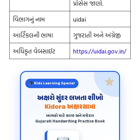
પ્રોસેસ જાણો.
વિભાગનું નામ
uidai
આર્ટિકલની ભાષા
ગુજરાતી અને અંગ્રેજી
અધિકૃત વેબસાઈટ
https://uidai.gov.in/
Kids Learning Special
અક્ષરો સુંદર લખતા શીખો
Kidora અક્ષરયાત્રા
બાળકો માટે સરળ અને મજેદાર
Gujarati Handwriting Practice Book