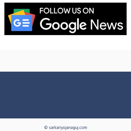
© sarkariyojanaguj.com