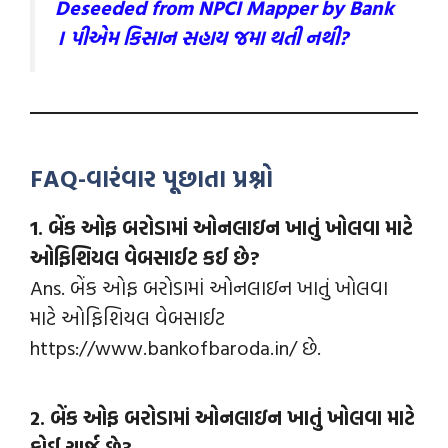
Deseeded from NPCI Mapper by Bank
। પીએમ કિસાન સહાય જમા થતી નથી?
FAQ-વારંવાર પૂછાતા પ્રશ્નો
1. બેંક ઓફ બરોડામાં ઓનલાઇન ખાતું ખોલવા માટે
ઓફિશિયલ વેબસાઈટ કઈ છે?
Ans. બેંક ઓફ બરોડામાં ઓનલાઇન ખાતું ખોલવા
માટે ઓફિશિયલ વેબસાઈટ
https://www.bankofbaroda.in/ છે.
2. બેંક ઓફ બરોડામાં ઓનલાઇન ખાતું ખોલવા માટે
કોઈ ચાર્જ છે?