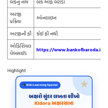
બેંકનું નામ
બેંક ઓફ બરોડા
અરજી
ઓનલાઇન
પ્રક્રિયા
અરજીની ફી
કોઈ ફી નથી.
ઓફિશિયલ
https://www.bankofbaroda.in/
વેબસાઈડ
Highlight
Kids Learning Special
અક્ષરો સુંદર લખતા શીખો
Kidora અક્ષરયાત્રા