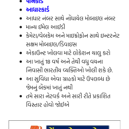
પાનકાર્ડ
આધારકાર્ડ
આધાર નંબર સાથે નોંધાયેલ મોબાઇલ નંબર
માન્ય ઈમેલ આઈડી
કેમેરા/વેબકેમ અને માઇક્રોફોન સાથે ઇન્ટરનેટ
સક્ષમ મોબાઇલ/ડિવાઇસ
એકાઉન્ટ ખોલવા માટે લોકેશન ચાલુ કરો
આ ખાતું 18 વર્ષ અને તેથી વધુ વયના
નિવાસી ભારતીય વ્યક્તિઓ ખોલી શકે છે.
આ સુવિધા એવા ગ્રાહકો માટે ઉપલબ્ધ છે
જેમનું બેંકમાં ખાતું નથી
તમે સારા નેટવર્ક અને સારી રીતે પ્રકાશિત
વિસ્તાર હોવો જોઈએ