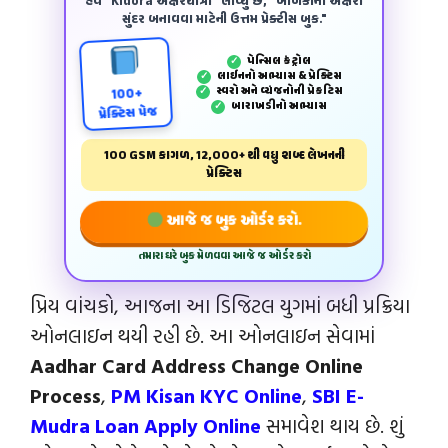
હવે "Kidora અક્ષરયાત્રા" લાવ્યું છે, "બાળકોના અક્ષરો
સુંદર બનાવવા માટેની ઉત્તમ પ્રેક્ટીસ બુક."
પેન્‍સિલ કંટ્રોલ
✓
લાઈનનો અભ્યાસ & પ્રેક્ટિસ
✓
સ્વરો અને વ્યંજનોની પ્રેકટિસ
✓
100+
બારાખડીનો અભ્યાસ
✓
પ્રેક્ટિસ પેજ
100 GSM કાગળ, 12,000+ થી વધુ શબ્દ લેખનની
પ્રેક્ટિસ
આજે જ બુક ઓર્ડર કરો.
તમારા ઘરે બુક મેળવવા આજે જ ઓર્ડર કરો
પ્રિય વાંચકો, આજના આ ડિજિટલ યુગમાં બધી પ્રક્રિયા
ઓનલાઇન થયી રહી છે. આ ઓનલાઇન સેવામાં
Aadhar Card Address Change Online
Process
,
PM Kisan KYC Online
,
SBI E-
Mudra Loan Apply Online
સમાવેશ થાય છે. શું