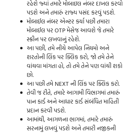
રહેશે જ્યાં તમારે મોબાઇલ નંબર દાખલ કરવો
પડશે અને તમારું રાજ્ય પસંદ કરવું પડશે.
મોબાઈલ નંબર એન્ટર કર્યા પછી તમારા
મોબાઈલ પર OTP મેસેજ આવશે જે તમારે
સ્ક્રીન પર લખવાનું રહેશે.
આ પછી, તમે નીચે આપેલ નિયમો અને
શરતોની લિંક પર ક્લિક કરો, જો તમે તેને
વાંચવા માંગતા હો, તો તમે તેને પણ વાંચી શકો
છો.
આ પછી તમે NEXT ની લિંક પર ક્લિક કરો.
તેવી જ રીતે, તમારે આગામી વિભાગમાં તમારું
પાન કાર્ડ અને આધાર કાર્ડ સંબંધિત માહિતી
પ્રદાન કરવી પડશે.
આમાંથી, આગળના ભાગમાં, તમારે તમારું
સરનામું લખવું પડશે અને તમારી નજીકની