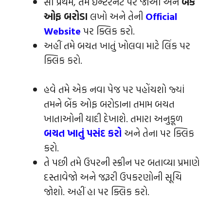
સૌ પ્રથમ, તમે ઇન્ટરનેટ પર જાઓ અને
બેંક
ઓફ બરોડા
લખો અને તેની
Official
Website
પર ક્લિક કરો.
અહીં તમે બચત ખાતું ખોલવા માટે લિંક પર
ક્લિક કરો.
હવે તમે એક નવા પેજ પર પહોંચશો જ્યાં
તમને બેંક ઓફ બરોડાના તમામ બચત
ખાતાઓની યાદી દેખાશે. તમારા અનુકૂળ
બચત ખાતું પસંદ કરો
અને તેના પર ક્લિક
કરો.
તે પછી તમે ઉપરની સ્ક્રીન પર બતાવ્યા પ્રમાણે
દસ્તાવેજો અને જરૂરી ઉપકરણોની સૂચિ
જોશો. અહીં હા પર ક્લિક કરો.