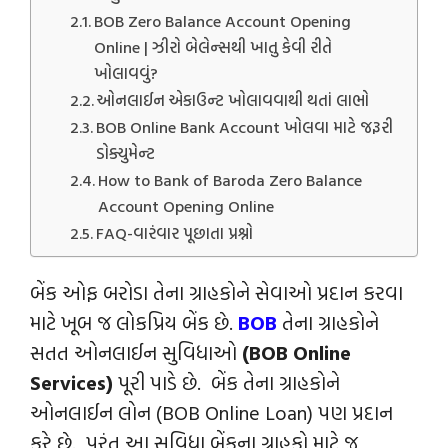
BOB Zero Balance Account Opening
Online | ઝીરો બેલેન્‍સથી ખાતુ કેવી રીતે
ખોલાવવું?
ઓનલાઈન એકાઉન્‍ટ ખોલાવવાથી થતાં લાભો
BOB Online Bank Account ખોલવા માટે જરૂરી
ડોક્યુમેન્‍ટ
How to Bank of Baroda Zero Balance
Account Opening Online
FAQ-વારંવાર પૂછાતા પ્રશ્નો
બેંક ઓફ બરોડા તેના ગ્રાહકોને સેવાઓ પ્રદાન કરવા
માટે ખૂબ જ લોકપ્રિય બેંક છે.
BOB
તેના ગ્રાહકોને
સતત ઓનલાઈન સુવિધાઓ
(BOB Online
Services)
પૂરી પાડે છે. બેંક તેના ગ્રાહકોને
ઓનલાઈન લોન (BOB Online Loan) પણ પ્રદાન
કરે છે. પરંતુ આ સુવિધા બેંકના ગ્રાહકો માટે જ