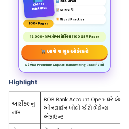
સ્વર-વ્યંજન
Kidora
અક્ષરયાત્રા
બારાખડી
Word Practice
100+ Pages
12,000+ શબ્દ લેખન પ્રેક્ટિસ | 100 GSM Paper
આજે જ બુક ઓર્ડર કરો
ઘરે બેઠા Premium Gujarati Handwriting Book મેળવો
Highlight
BOB Bank Account Open: ઘરે બેઠા
આર્ટીકલનું
ઓનલાઈન ખોલો ઝીરો બેલેન્સ
નામ
એકાઉન્ટ