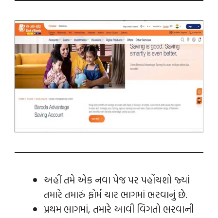
અહીં તમે એક નવા પેજ પર પહોંચશો જ્યાં
તમારે તમારું ફોર્મ ચાર ભાગમાં ભરવાનું છે.
પ્રથમ ભાગમાં, તમારે આવી વિગતો ભરવાની