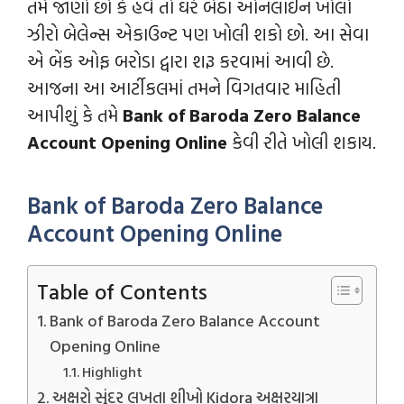
તમે જાણો છો કે હવે તો ઘરે બેઠા ઓનલાઈન ખોલો
ઝીરો બેલેન્સ એકાઉન્ટ પણ ખોલી શકો છો. આ સેવા
એ બેંક ઓફ બરોડા દ્વારા શરૂ કરવામાં આવી છે.
આજના આ આર્ટીકલમાં તમને વિગતવાર માહિતી
આપીશું કે તમે
Bank of Baroda Zero Balance
Account Opening Online
કેવી રીતે ખોલી શકાય.
Bank of Baroda Zero Balance
Account Opening Online
Table of Contents
Bank of Baroda Zero Balance Account
Opening Online
Highlight
અક્ષરો સુંદર લખતા શીખો Kidora અક્ષરયાત્રા