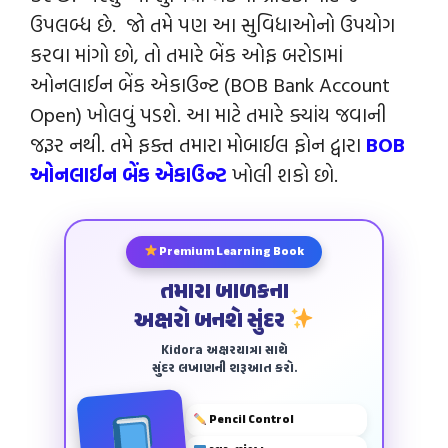
ઉપલબ્ધ છે. જો તમે પણ આ સુવિધાઓનો ઉપયોગ
કરવા માંગો છો, તો તમારે બેંક ઓફ બરોડામાં
ઓનલાઈન બેંક એકાઉન્ટ (BOB Bank Account
Open) ખોલવું પડશે. આ માટે તમારે ક્યાંય જવાની
જરૂર નથી. તમે ફક્ત તમારા મોબાઈલ ફોન દ્વારા
BOB
ઓનલાઈન બેંક એકાઉન્ટ
ખોલી શકો છો.
Premium Learning Book
તમારા બાળકના
અક્ષરો બનશે સુંદર
Kidora અક્ષરયાત્રા સાથે
સુંદર લખાણની શરૂઆત કરો.
Pencil Control