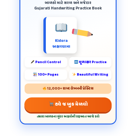
બાળકો માટે સરળ અને મજેદાર
Gujarati Handwriting Practice Book
Kidora
અક્ષરયાત્રા
Pencil Control
મૂળાક્ષર Practice
100+ Pages
Beautiful Writing
12,000+ શબ્દ લેખનની પ્રેક્ટિસ
હવે જ બુક મેળવો
તમારા બાળકના સુંદર અક્ષરોની શરૂઆત આજે કરો