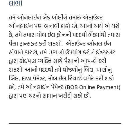
લાભો
તમે ઓનલાઈન બેંક ખોલીને તમારું એકાઉન્ટ
ઓનલાઈન પણ બનાવી શકો છો. આનો અર્થ એ થશે
કે, તમે તમારા મોબાઈલ ફોનની મદદથી બેંકમાંથી તમારા
પૈસા ટ્રાન્સફર કરી શકશો. એકાઉન્ટ ઓનલાઈન
હોવાને કારણે, તમે UPI નો ઉપયોગ કરીને ઈન્ટરનેટ
દ્વારા કોઈપણ વ્યક્તિ સાથે પૈસાની આપ-લે કરી
શકશો. આની મદદથી તમે વીજળીનું બિલ, પાણીનું
બિલ, EMI પેમેન્ટ, મોબાઈલ રિચાર્જ વગેરે કરી શકો
છો, તમે ઓનલાઈન પેમેન્ટ (BOB Online Payment)
દ્વારા પણ ઘરનો સામાન ખરીદી શકો છો.