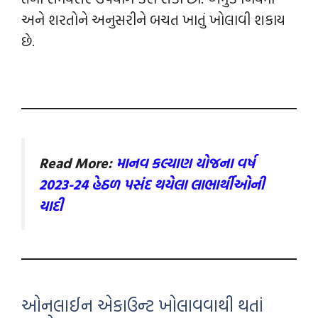
અને શરતોને અનુસરીને બચત ખાતું ખોલાવી શકાય
છે.
Read More:
માનવ કલ્યાણ યોજના વર્ષ
2023-24 હેઠળ પસંદ થયેલા લાભાર્થીઓ
ની
યાદી
ઓનલાઈન એકાઉન્‍ટ ખોલાવવાથી થતાં