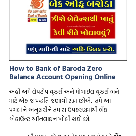
How to Bank of Baroda Zero
Balance Account Opening Online
અહીં અમે લેપટોપ યુઝર્સ અને મોબાઈલ યુઝર્સ બંને
માટે એક જ પદ્ધતિ જણાવી રહ્યા છીએ. તમે આ
પગલાંને અનુસરીને તમારા ઉપકરણમાંથી બેંક
એકાઉન્ટ ઑનલાઇન ખોલી શકો છો.