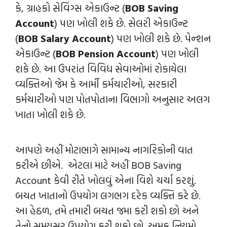
કે, ગ્રાહકો સેવિંગ્સ એકાઉન્ટ (
BOB Saving
Account
) પણ ખોલી શકે છે. સેલરી એકાઉન્ટ
(
BOB Salary Account
) પણ ખોલી શકે છે. પેન્શન
એકાઉન્ટ (
BOB Pension Account
) પણ ખોલી
શકે છે. આ ઉપરાંત વિવિધ સેવાઓમાં રોકાયેલા
વ્યક્તિઓ જેમ કે આર્મી કર્મચારીઓ, સરકારી
કર્મચારીઓ પણ પોતપોતાના વિભાગો અનુસાર અલગ
ખાતા ખોલી શકે છે.
આપણે અહીં મોટાભાગે સામાન્ય નાગરિકોની વાત
કરીએ છીએ. એટલા માટે અહીં BOB Saving
Account કેવી રીતે ખોલવું એના વિશે ચર્ચા કરશું.
બચત ખાતાનો ઉપયોગ લગભગ દરેક વ્યક્તિ કરે છે.
આ હેઠળ, તમે તમારી બચત જમા કરી શકો છો અને
તેનો સમયસર ઉપયોગ કરી શકો છો. અમુક નિયમો