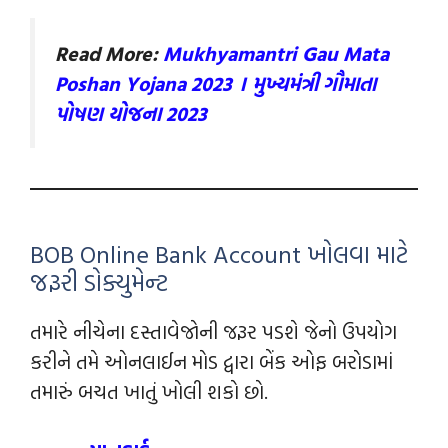
Read More:
Mukhyamantri Gau Mata
Poshan Yojana 2023 । મુખ્યમંત્રી ગૌમાતા
પોષણ યોજના 2023
BOB Online Bank Account ખોલવા માટે
જરૂરી ડોક્યુમેન્‍ટ
તમારે નીચેના દસ્તાવેજોની જરૂર પડશે જેનો ઉપયોગ
કરીને તમે ઓનલાઈન મોડ દ્વારા બેંક ઓફ બરોડામાં
તમારું બચત ખાતું ખોલી શકો છો.