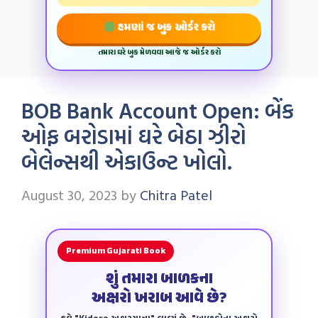
હમણાં જ બુક ઓર્ડર કરો
તમારા ઘરે બુક મેળવવા આજે જ ઓર્ડર કરો
BOB Bank Account Open: બેંક
ઓફ બરોડામાં ઘરે બેઠા ઝીરો
બેલેન્સથી એકાઉન્ટ ખોલો.
August 30, 2023
by
Chitra Patel
Premium Gujarati Book
શું તમારા બાળકના
અક્ષરો ખરાબ આવે છે?