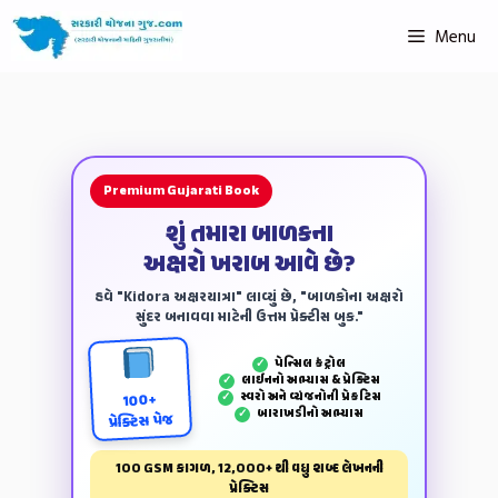
Menu
Premium Gujarati Book
શું તમારા બાળકના
અક્ષરો ખરાબ આવે છે?
હવે "Kidora અક્ષરયાત્રા" લાવ્યું છે, "બાળકોના અક્ષરો
સુંદર બનાવવા માટેની ઉત્તમ પ્રેક્ટીસ બુક."
પેન્‍સિલ કંટ્રોલ
✓
લાઈનનો અભ્યાસ & પ્રેક્ટિસ
✓
સ્વરો અને વ્યંજનોની પ્રેકટિસ
✓
100+
બારાખડીનો અભ્યાસ
✓
પ્રેક્ટિસ પેજ
100 GSM કાગળ, 12,000+ થી વધુ શબ્દ લેખનની
પ્રેક્ટિસ