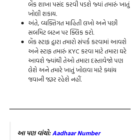
બેંક શાખા પસંદ કરવી પડશે જ્યાં તમારું ખાતું
ખોલી શકાય.
અંતે, વ્યક્તિગત માહિતી લખો અને પછી
સબમિટ બટન પર ક્લિક કરો.
બેંક સ્ટાફ દ્વારા તમારો સંપર્ક કરવામાં આવશે
અને સ્ટાફ તમારું KYC કરવા માટે તમારા ઘરે
આવશે જ્યાંથી તેઓ તમારા દસ્તાવેજો પણ
લેશે અને તમારે ખાતું ખોલવા માટે ક્યાંય
જવાની જરૂર રહેશે નહીં.
આ પણ વાંચો:
A
adhaar Number