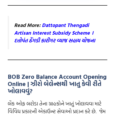
Read More:
Dattopant Thengadi
Artisan Interest Subsidy Scheme ।
દત્તોપંત ઠેંગડી કારીગર વ્યાજ સહાય યોજના
BOB Zero Balance Account Opening
Online | ઝીરો બેલેન્‍સથી ખાતુ કેવી રીતે
ખોલાવવું?
બેંક ઓફ બરોડા તેના ગ્રાહકોને ખાતું ખોલાવવા માટે
વિવિધ પ્રકારની એકાઉન્ટ સેવાઓ પ્રદાન કરે છે. જેમ