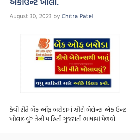
એકાઉન્ટ ખોલો.
August 30, 2023
by
Chitra Patel
કેવી રીતે બેંક ઑફ બરોડામાં ઝીરો બેલેન્સ એકાઉન્ટ
ખોલાવવું? તેની માહિતી ગુજરાતી ભાષામાં મેળવો.