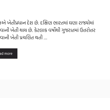
એ ખેતીપ્રધાન દેશ છે. દક્ષિણ ભારતમાં ઘણા રાજયોમાં
ાની ખેતી થાય છે. કેટલાક વર્ષોથી ગુજરાતમાં ઉત્તરોત્તર
ાની ખેતી પ્રચલિત થતી …
ad more