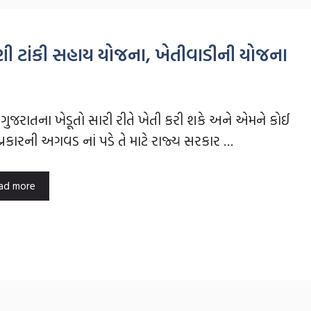
ી ટાંકી સહાય યોજના, ખેતીવાડીની યોજના
રો ગુજરાતના ખેડૂતો સારી રીતે ખેતી કરી શકે અને એમને કોઈ
્રકારની અગવડ નાં પડે તે માટે રાજ્ય સરકાર …
ad more