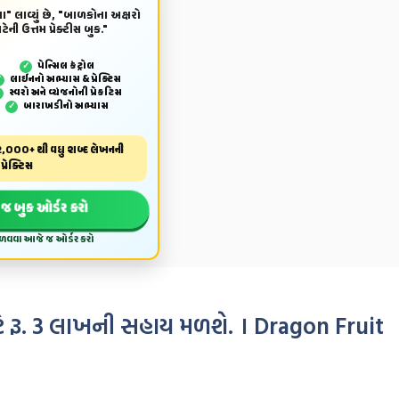
ા" લાવ્યું છે, "બાળકોના અક્ષરો
ેની ઉત્તમ પ્રેક્ટીસ બુક."
પેન્‍સિલ કંટ્રોલ
✓
લાઈનનો અભ્યાસ & પ્રેક્ટિસ
✓
સ્વરો અને વ્યંજનોની પ્રેકટિસ
✓
બારાખડીનો અભ્યાસ
✓
,000+ થી વધુ શબ્દ લેખનની
પ્રેક્ટિસ
જ બુક ઓર્ડર કરો
મેળવવા આજે જ ઓર્ડર કરો
ાટે રૂ. 3 લાખની સહાય મળશે. । Dragon Fruit