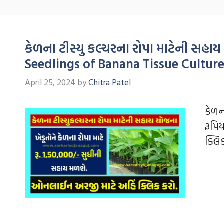
કેળના ટીસ્યુ કલ્ચરના રોપા માટેની સહ
Seedlings of Banana Tissue Cultur
April 25, 2024
by
Chitra Patel
કેળન
રૂપિ
ક્લિ