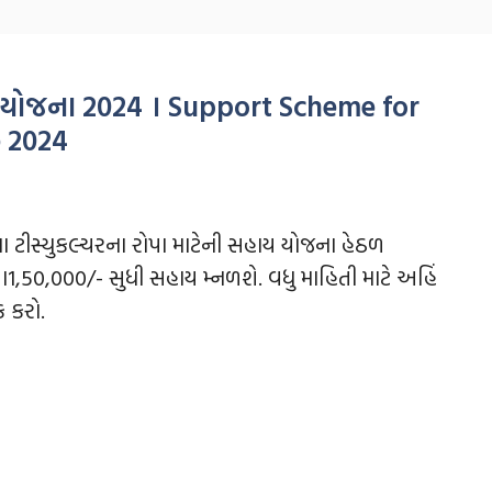
ાય યોજના 2024 । Support Scheme for
e 2024
ા ટીસ્યુકલ્ચરના રોપા માટેની સહાય યોજના હેઠળ
યા1,50,000/- સુધી સહાય મ્નળશે. વધુ માહિતી માટે અહિં
ક કરો.