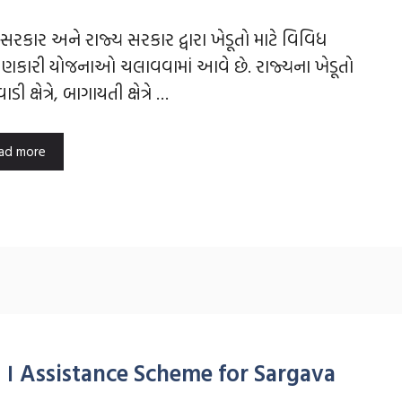
દ્ર સરકાર અને રાજ્ય સરકાર દ્વારા ખેડૂતો માટે વિવિધ
ાણકારી યોજનાઓ ચલાવવામાં આવે છે. રાજ્યના ખેડૂતો
ડી ક્ષેત્રે, બાગાયતી ક્ષેત્રે …
ad more
 । Assistance Scheme for Sargava