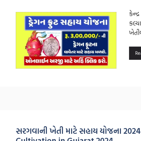
કેન્‍
કલ્ય
ખેતીવા
Re
સરગવાની ખેતી માટે સહાય યોજના 2024
Cultivation in Gujarat 2024