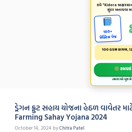
હવે "Kidora અક્ષરયાત્ર
સુંદર બનાવવા માટ
100+
પ્રેક્ટિસ પેજ
100 GSM કાગળ, 12
હમણાં 
તમારા ઘરે બુક 
ડ્રેગન ફ્રુટ સહાય યોજના હેઠળ વાવેતર મ
Farming Sahay Yojana 2024
October 14, 2024
by
Chitra Patel