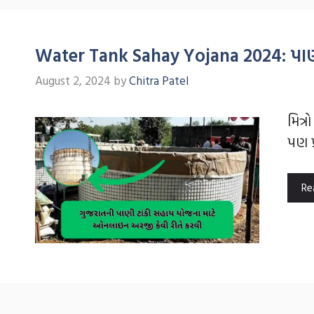
Water Tank Sahay Yojana 2024: પાણ
August 2, 2024
by
Chitra Patel
મિત્
પણ પ
Re