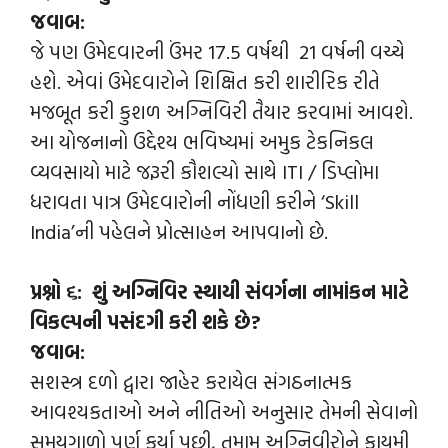
જવાબ:
જે પણ ઉમેદવારની ઉંમર 17.5 વર્ષથી 21 વર્ષની વચ્ચે
હશે. એવાં ઉમેદવારોને શિક્ષિત કરી શારીરિક રીતે
મજબૂત કરી કુશળ અગ્નિવિરી તૈયાર કરવામાં આવશે.
આ યોજનાનો ઉદ્દેશ્ય ભવિષ્યમાં અમુક ટેકનિકલ
વ્યવસાયો માટે જરૂરી કૌશલ્યો સાથે ITI / ડિપ્લોમા
ધરાવતા પાત્ર ઉમેદવારોની નોંધણી કરીને ‘Skill
India’ની પહેલને પ્રોત્સાહન આપવાનો છે.
પ્રશ્નો ૬: શું અગ્નિવિર સ્થાયી સંવર્ગના નામાંકન માટે
વિકલ્પની પસંદગી કરી શકે છે?
જવાબ:
સશસ્ત્ર દળો દ્વારા જાહેર કરાયેલ સંગઠનાત્મક
આવશ્યકતાઓ અને નીતિઓ અનુસાર તેમની સેવાનો
સમયગાળો પૂર્ણ કર્યા પછી, તમામ અગ્નિવીરોને કાયમી