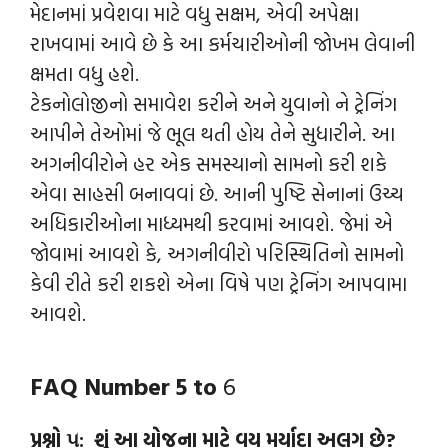
મેદાનમાં પ્રવેશવા માટે વધુ સક્ષમ, એવી અપેક્ષા
રાખવામાં આવે છે કે આ કર્મચારીઓની જોખમ લેવાની
ક્ષમતા વધુ હશે.
ટેકનોલોજીનો સમાવેશ કરીને અને યુવાનો ને ટ્રેનિંગ
આપીને તેઓમાં જે ભૂલ થતી હોય તેને સુધારીને. આ
અગનીવીરોને હર એક સમસ્યાનો સામનો કરી શકે
એવા સાહસી બનાવવાં છે. આની પુષ્ટિ સેનાનાં ઉચ્ચ
અધિકારીઓના માધ્યમથી કરવામાં આવશે. જેમાં એ
જોવામાં આવશે કે, અગનીવીરો પરિસ્થિતિનો સામનો
કેવી રીતે કરી શકશે એના વિષે પણ ટ્રેનિંગ આપવામા
આવશે.
FAQ Number 5 to
6
પ્રશ્નો ૫:
શું આ યોજના માટે વય મર્યાદા અલગ છે?