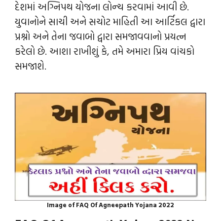
દેશમાં અગ્નિપથ યોજના લોન્‍ચ કરવામાં આવી છે.
યુવાનોને સાચી અને સચોટ માહિતી આ આર્ટિકલ દ્વારા
પ્રશ્નો અને તેના જવાબો દ્વારા સમજાવવાનો પ્રયત્ન
કરેલો છે. આશા રાખીશું કે, તમે અમારા પ્રિય વાંચકો
સમજાશે.
Image of FAQ Of Agneepath Yojana 2022