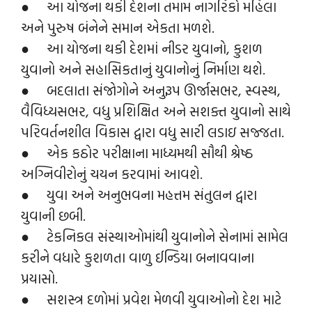
● આ યોજના થકી દેશના તમામ નાગરિકો મહિલા
અને પુરુષ બંનેને સમાન એકતા મળશે.
● આ યોજના થકી દેશમાં નીડર યુવાનો, કુશળ
યુવાનો અને સહાસિકતાનું યુવાનોનું નિર્માણ થશે.
● બદલાતા સંજોગોને અનુરૂપ ઊર્જાસભર, સ્વસ્થ,
વૈવિધ્યસભર, વધુ પ્રશિક્ષિત અને સશક્ત યુવાનો સાથે
પરિવર્તનશીલ વિકાસ દ્વારા વધુ સારી લડાઇ સજ્જતા.
● એક કઠોર પરીક્ષાના માધ્યમથી સૌથી શ્રેષ્ઠ
અગ્નિવીરોનું ચયન કરવામાં આવશે.
● યુવા અને અનુભવના મહત્તમ સંતુલન દ્વારા
યુવાની છબી.
● ટેકનિકલ સંસ્થાઓમાંથી યુવાનોને સેનામાં સામેલ
કરીને વધારે કુશળતા વાળુ ઈન્ડિયા બનાવવાના
પ્રયાસો.
● સશસ્ત્ર દળોમાં પ્રવેશ મેળવી યુવાઓનો દેશ માટે