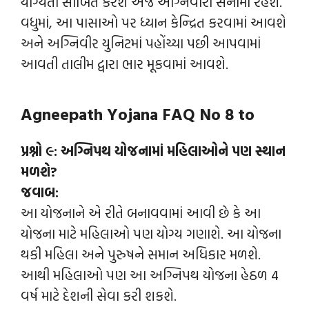
યોગ્યતા સાબિત કરશે એજ અગ્નિવીરો સેનામાં રહેશે.
વધુમાં, આ પાસાઓ પર ધ્યાન કેન્દ્રિત કરવામાં આવશે
અને અગ્નિવીર યુનિટમાં પહોંચ્યા પછી આપવામાં
આવતી તાલીમ દ્વારા ભાર મૂકવામાં આવશે.
Agneepath Yojana
FAQ No 8 to
પ્રશ્નો ૯: અગ્નિપથ યોજનામાં મહિલાઓને પણ સ્થાન
મળશે?
જવાબ:
આ યોજનાને એ રીતે બનાવવામાં આવી છે કે આ
યોજના માટે મહિલાઓ પણ યોગ્ય ગણાશે. આ યોજના
થકી મહિલા અને પુરુષને સમાન અધિકાર મળશે.
આથી મહિલાઓ પણ આ અગ્નિપથ યોજના હેઠળ 4
વર્ષ માટે દેશની સેવા કરી શકશે.