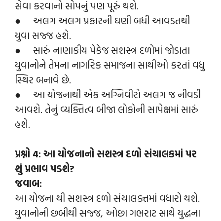
સેવા કરવાનો સોપનું પણ પૂરું થશે.
● અલગ અલગ પ્રકારની ઘણી બધી આવડતથી
યુવા સજ્જ હશે.
● સારું નાણાકીય પેકેજ સશસ્ત્ર દળોમાં જોડાતા
યુવાનોને તેમના નાગરિક સમાજના સાથીઓ કરતાં વધુ
સ્થિર બનાવે છે.
● આ યોજનાથી એક અગ્નિવીરો અલગ જ નીવડી
આવશે. તેનું વ્યક્તિત્વ બીજા લોકોની સાપેક્ષમાં સારું
હશે.
પ્રશ્નો 4: આ યોજનાનો સશસ્ત્ર દળો સંચાલકમાં પર
શું પ્રભાવ પડશે?
જવાબ:
આ યોજના થી સશસ્ત્ર દળો સંચાલક્તમાં વધારો થશે.
યુવાનોની છબીથી સજ્જ, ઓછા ગભરાટ સાથે યુદ્ધના