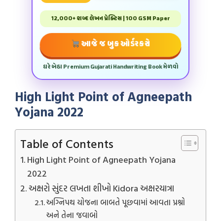
12,000+ શબ્દ લેખન પ્રેક્ટિસ | 100 GSM Paper
આજે જ બુક ઓર્ડર કરો
ઘરે બેઠા Premium Gujarati Handwriting Book મેળવો
High Light Point of Agneepath
Yojana 2022
Table of Contents
High Light Point of Agneepath Yojana
2022
અક્ષરો સુંદર લખતા શીખો Kidora અક્ષરયાત્રા
અગ્નિપથ યોજના બાબતે પૂછવામાં આવતા પ્રશ્નો
અને તેના જવાબો