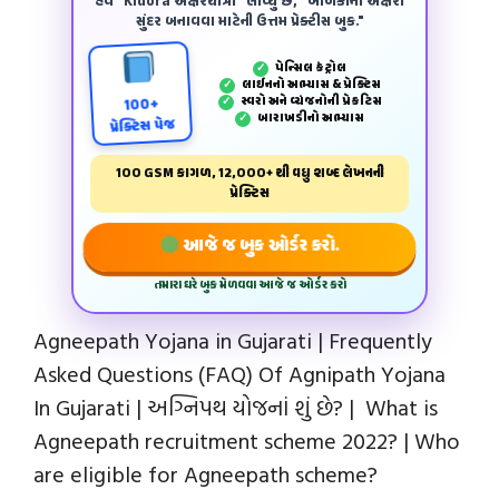
હવે "Kidora અક્ષરયાત્રા" લાવ્યું છે, "બાળકોના અક્ષરો
સુંદર બનાવવા માટેની ઉત્તમ પ્રેક્ટીસ બુક."
પેન્‍સિલ કંટ્રોલ
✓
લાઈનનો અભ્યાસ & પ્રેક્ટિસ
✓
સ્વરો અને વ્યંજનોની પ્રેકટિસ
✓
100+
બારાખડીનો અભ્યાસ
✓
પ્રેક્ટિસ પેજ
100 GSM કાગળ, 12,000+ થી વધુ શબ્દ લેખનની
પ્રેક્ટિસ
આજે જ બુક ઓર્ડર કરો.
તમારા ઘરે બુક મેળવવા આજે જ ઓર્ડર કરો
Agneepath Yojana in Gujarati | Frequently
Asked Questions (FAQ) Of Agnipath Yojana
In Gujarati | અગ્નિપથ યોજનાં શું છે? | What is
Agneepath recruitment scheme 2022? | Who
are eligible for Agneepath scheme?