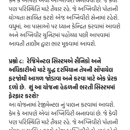
કેમ કે આપણે એવાં અગ્નિવિરી બનાવવાં છે. જે કેવી
પણ પરિસ્થિતિ માટે તૈયાર રહે. જે અગ્નિવીરો પોતાની
યોગ્યતા સાબિત કરશે એજ અગ્નિવીરો સેનામાં રહેશે.
વધુમાં, આ પાસાઓ પર ધ્યાન કેન્દ્રિત કરવામાં આવશે
અને અગ્નિવીર યુનિટમાં પહોંચ્યા પછી આપવામાં
આવતી તાલીમ દ્વારા ભાર મૂકવામાં આવશે.
પ્રશ્નો ૮: રેજિમેન્ટલ સિસ્ટમએ સૈનિકો અને
અધિકારીઓ માટે યુદ્ધ દરમિયાન તેમની સોંપાયેલ
ફરજોથી આગળ જોડાવા અને કરવા માટે એક પ્રેરક
દળો છે. શું આ યોજના હેઠળની ભરતી સિસ્ટમમાં
ફેરફાર કરશે?
આ યોજનામાં રેજીમેન્ટલ નું પાલન કરવામાં આવશે.
કેમ કે આપણે એવાં અગ્નિવિરી બનાવવાં છે. જે કેવી
પણ પરિસ્થિતિ માટે તૈયાર રહે. જે અગ્નિવીરો પોતાની