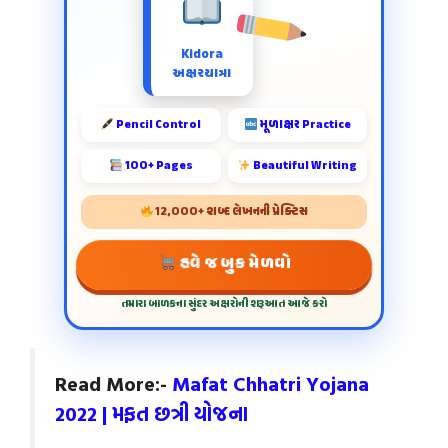
Kidora
અક્ષરયાત્રા
Pencil Control
મૂળાક્ષર Practice
100+ Pages
Beautiful Writing
12,000+ શબ્દ લેખનની પ્રેક્ટિસ
હવે જ બુક મેળવો
તમારા બાળકના સુંદર અક્ષરોની શરૂઆત આજે કરો
Read More:-
Mafat Chhatri Yojana
2022 | મફત છત્રી યોજના