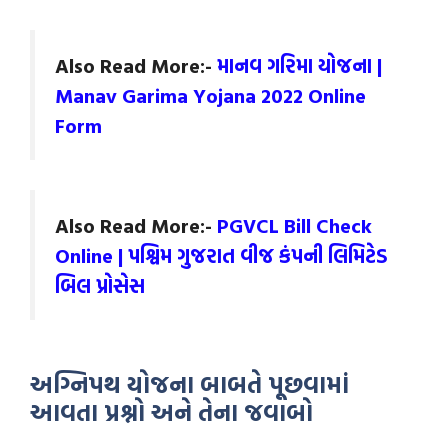
Also Read More:-
માનવ ગરિમા યોજના |
Manav Garima Yojana 2022 Online
Form
Also Read More:-
PGVCL Bill Check
Online | પશ્વિમ ગુજરાત વીજ કંપની લિમિટેડ
બિલ પ્રોસેસ
અગ્નિપથ યોજના બાબતે પૂછવામાં
આવતા પ્રશ્નો અને તેના જવાબો