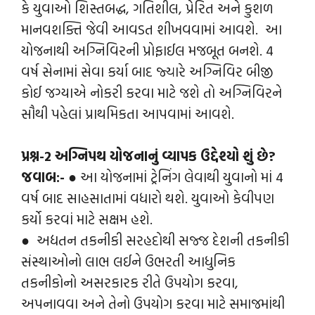
કે યુવાઓ શિસ્તબદ્ધ, ગતિશીલ, પ્રેરિત અને કુશળ
માનવશક્તિ જેવી આવડત શીખવવામાં આવશે. આ
યોજનાથી અગ્નિવિરની પ્રોફાઈલ મજબૂત બનશે. 4
વર્ષ સેનામાં સેવા કર્યા બાદ જ્યારે અગ્નિવિર બીજી
કોઈ જગ્યાએ નોકરી કરવા માટે જશે તો અગ્નિવિરને
સૌથી પહેલાં પ્રાથમિકતા આપવામાં આવશે.
પ્રશ્ન-2
અગ્નિપથ યોજનાનું વ્યાપક ઉદ્દેશ્યો શું છે?
જવાબ:-
● આ યોજનામાં ટ્રેનિંગ લેવાથી યુવાનો માં 4
વર્ષ બાદ સાહસાતામાં વધારો થશે. યુવાઓ કેવીપણ
કર્યો કરવાં માટે સક્ષમ હશે.
● અદ્યતન તકનીકી સરહદોથી સજ્જ દેશની તકનીકી
સંસ્થાઓનો લાભ લઈને ઉભરતી આધુનિક
તકનીકોનો અસરકારક રીતે ઉપયોગ કરવા,
અપનાવવા અને તેનો ઉપયોગ કરવા માટે સમાજમાંથી