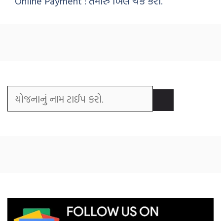
Online Payment : તમારું બિલ ચેક કરો.