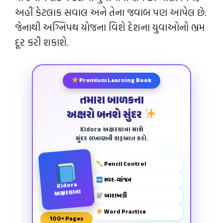
અહીં કેટલાક સવાલ અને તેના જવાબ પણ આપેલ છે.
જેનાથી અગ્નિપથ યોજના વિશે દેશના યુવાઓનો ભ્રમ
દૂર કરી શકાશે.
Premium Learning Book
તમારા બાળકના
અક્ષરો બનશે સુંદર
Kidora અક્ષરયાત્રા સાથે
સુંદર લખાણની શરૂઆત કરો.
Pencil Control
સ્વર-વ્યંજન
Kidora
અક્ષરયાત્રા
બારાખડી
Word Practice
100+ Pages