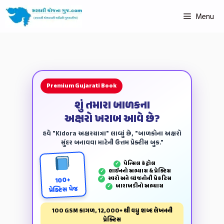
Menu
Premium Gujarati Book
શું તમારા બાળકના
અક્ષરો ખરાબ આવે છે?
હવે "Kidora અક્ષરયાત્રા" લાવ્યું છે, "બાળકોના અક્ષરો
સુંદર બનાવવા માટેની ઉત્તમ પ્રેક્ટીસ બુક."
પેન્‍સિલ કંટ્રોલ
✓
લાઈનનો અભ્યાસ & પ્રેક્ટિસ
✓
સ્વરો અને વ્યંજનોની પ્રેકટિસ
✓
100+
બારાખડીનો અભ્યાસ
✓
પ્રેક્ટિસ પેજ
100 GSM કાગળ, 12,000+ થી વધુ શબ્દ લેખનની
પ્રેક્ટિસ