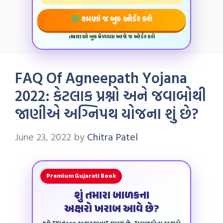
હમણાં જ બુક ઓર્ડર કરો
તમારા ઘરે બુક મેળવવા આજે જ ઓર્ડર કરો
FAQ Of Agneepath Yojana
2022: કેટલાક પ્રશ્નો અને જવાબોથી
જાણીએ અગ્નિપથ યોજના શું છે?
June 23, 2022
by
Chitra Patel
Premium Gujarati Book
શું તમારા બાળકના
અક્ષરો ખરાબ આવે છે?