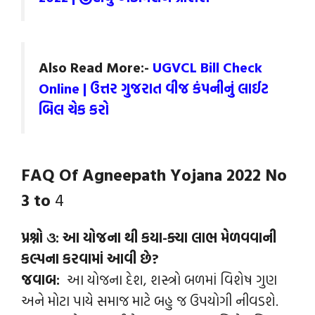
Also Read More:-
UGVCL Bill Check
Online | ઉત્તર ગુજરાત વીજ કંપનીનું લાઈટ
બિલ ચેક કરો
FAQ Of Agneepath Yojana 2022 No
3 to
4
પ્રશ્નો ૩: આ યોજના થી કયા-ક્યા લાભ મેળવવાની
કલ્પના કરવામાં આવી છે?
જવાબ:
આ યોજના દેશ, શસ્ત્રો બળમાં વિશેષ ગુણ
અને મોટા પાયે સમાજ માટે બહુ જ ઉપયોગી નીવડશે.