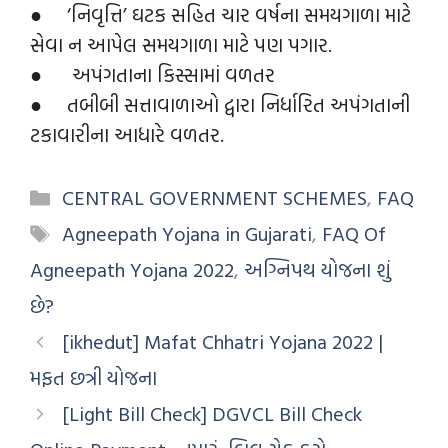
● ‘નિવૃત્તિ’ ઘટક સહિત ચાર વર્ષના સમયગાળા માટે
સેવા ન આપેલ સમયગાળા માટે પણ પગાર.
● અપંગતાના કિસ્સામાં વળતર
● તબીબી સત્તાવાળાઓ દ્વારા નિર્ધારિત અપંગતાની
ટકાવારીના આધારે વળતર.
CENTRAL GOVERNMENT SCHEMES
,
FAQ
Agneepath Yojana in Gujarati
,
FAQ Of
Agneepath Yojana 2022
,
અગ્નિપથ યોજના શું
છે?
[ikhedut] Mafat Chhatri Yojana 2022 |
મફત છત્રી યોજના
[Light Bill Check] DGVCL Bill Check