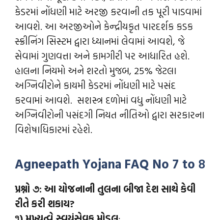
કેડરમાં નોંધણી માટે અરજી કરવાની તક પૂરી પાડવામાં
આવશે. આ અરજીઓને કેન્દ્રીયકૃત પારદર્શક કડક
સ્ક્રીનિંગ સિસ્ટમ દ્વારા ધ્યાનમાં લેવામાં આવશે, જે
સેવામાં ગુણવત્તા અને કામગીરી પર આધારિત હશે.
હાલના નિયમો અને શરતો મુજબ, 25% જેટલા
અગ્નિવીરોને કાયમી કેડરમાં નોંધણી માટે પસંદ
કરવામાં આવશે. સશસ્ત્ર દળોમાં વધુ નોંધણી માટે
અગ્નિવીરોની પસંદગી નિયત નીતિઓ દ્વારા સરકારના
વિશેષાધિકારમાં રહેશે.
Agneepath Yojana
FAQ No 7 to
8
પ્રશ્નો ૭: આ યોજનાની તુલના બીજા દેશ સાથે કેવી
રીતે કરી શકાય?
૧)
મુખ્યત્વે
સ્વયંસેવક
મોડલ
: