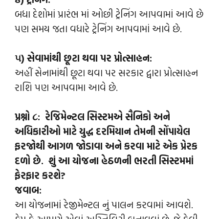
બધા દેશોમાં પ્રારંભ માં ઓછી ટ્રેનિંગ આપવામાં આવે છે
પણ સમય જતા વધારે ટ્રેનિંગ આપવામાં આવે છે.
૫) સેવામાંથી છૂટા થવા પર પ્રોત્સાહન:
અહીં સેનામાંથી છૂટા થવા પર સરકાર દ્વારા પ્રોત્સાહન
રાશિ પણ આપવામા આવે છે.
પ્રશ્નો ૮: રેજિમેન્ટલ સિસ્ટમએ સૈનિકો અને
અધિકારીઓ માટે યુદ્ધ દરમિયાન તેમની સોંપાયેલ
ફરજોથી આગળ જોડાવા અને કરવા માટે એક પ્રેરક
દળો છે. શું આ યોજના હેઠળની ભરતી સિસ્ટમમાં
ફેરફાર કરશે?
જવાબ:
આ યોજનામાં રેજીમેન્ટલ નું પાલન કરવામાં આવશે.