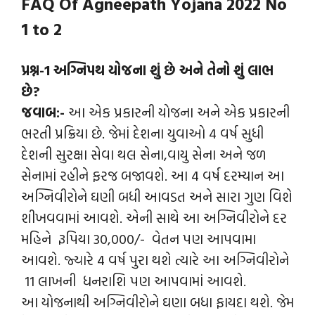
FAQ Of Agneepath Yojana 2022 No
1 to 2
પ્રશ્ન-1
અગ્નિપથ યોજના શું છે અને તેનો શું લાભ
છે?
જવાબ:-
આ એક પ્રકારની યોજના અને એક પ્રકારની
ભરતી પ્રક્રિયા છે. જેમાં દેશના યુવાઓ 4 વર્ષ સુધી
દેશની સુરક્ષા સેવા થલ સેના,વાયુ સેના અને જળ
સેનામાં રહીને ફરજ બજાવશે. આ 4 વર્ષ દરમ્યાન આ
અગ્નિવીરોને ઘણી બધી આવડત અને સારા ગુણ વિશે
શીખવવામાં આવશે. એની સાથે આ અગ્નિવીરોને દર
મહિને રૂપિયા 30,000/- વેતન પણ આપવામા
આવશે. જ્યારે 4 વર્ષ પુરા થશે ત્યારે આ અગ્નિવીરોને
11 લાખની ધનરાશિ પણ આપવામાં આવશે.
આ યોજનાથી અગ્નિવીરોને ઘણા બધા ફાયદા થશે. જેમ