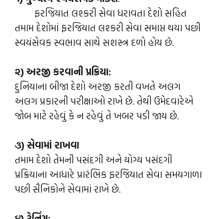
ફરજિયાત લશ્કરી સેવા ધરાવતા દેશો સહિત
તમામ દેશોમાં ફરજિયાત લશ્કરી સેવા સમાપ્ત થયા પછી
સ્વયંસેવક સ્વભાવ સાથે સશસ્ત્ર દળો હોય છે.
૨) અરજી કરવાની પ્રક્રિયા:
દુનિયાના બીજા દેશો અરજી કરતી વખતે અલગ
અલગ પ્રકારની પરીક્ષાઓ રાખે છે. તેથી ઉમેદવારેએ
જોબ માટે રહેવું કે ન રહેવું તે ખબર પડી જાય છે.
૩) સેવામાં રાખવા
તમામ દેશો તેમની પસંદગી અને યોગ્ય પસંદગી
પ્રક્રિયાના આધારે પ્રારંભિક ફરજિયાત સેવા સમયગાળા
પછી સૈનિકોને સેવામાં રાખે છે.
૪) ટ્રેનિંગ: