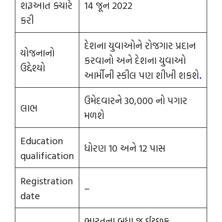
શરૂઆત ક્યારે
14 જૂન 2022
કરી
દેશના યુવાઓને રોજગાર પ્રદાન
યોજનાનો
કરવાનો અને દેશના યુવાઓ
ઉદ્દેશ્યો
આર્મીની સ્કીલ પણ શીખી શકશે
.
ઉમેદવારને 30,000 નો પગાર
લાભ
મળશે
Education
ધોરણ 10 અને 12 પાસ
qualification
Registration
–
date
ભારતના બધા જ ઈચ્છુક