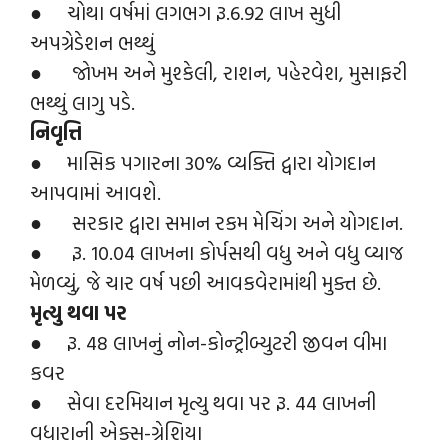
● ચોથા વર્ષમાં લગભગ રૂ.6.92 લાખ સુધી
અપગ્રેડેશન ભથ્થું
● જોખમ અને મુશ્કેલી, રાશન, પહેરવેશ, મુસાફરી
ભથ્થું લાગુ પડે.
નિવૃત્તિ
● માસિક પગારના 30% વ્યક્તિ દ્વારા યોગદાન
આપવામાં આવશે.
● સરકાર દ્વારા સમાન રકમ મેચિંગ અને યોગદાન.
● રૂ. 10.04 લાખના કોર્પસથી વધુ અને વધુ વ્યાજ
મેળવ્યું, જે ચાર વર્ષ પછી આવકવેરામાંથી મુક્ત છે.
મૃત્યુ થવા પર
● રૂ. 48 લાખનું નોન-કોન્ટ્રીબ્યુટરી જીવન વીમા
કવર
● સેવા દરમિયાન મૃત્યુ થવા પર રૂ. 44 લાખની
વધારાની એક્સ-ગ્રેશિયા