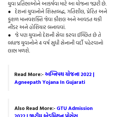
યુવા પ્રતિભાઓને આકર્ષવા માટે આ યોજના જરૂરી છે.
● દેશનાં યુવાનોને શિસ્તબદ્ધ, ગતિશીલ, પ્રેરિત અને
કુશળ માનવશક્તિ જેવા કૌશલ અને આવડત થકી
નીડર અને હોશિયાર બનાવવાં.
● જે પણ યુવાનો દેશની સેવા કરવા ઈચ્છિત છે તે
બધાજ યુવાનોને 4 વર્ષ સુધી સેનાની વર્દી પહેરવાનો
લાભ મળશે.
Read More:-
અગ્નિપથ યોજના 2022 |
Agneepath Yojana In Gujarati
Also Read More:-
GTU Admission
2022 | જીટીયુ એડમિશન પ્રોસેસ