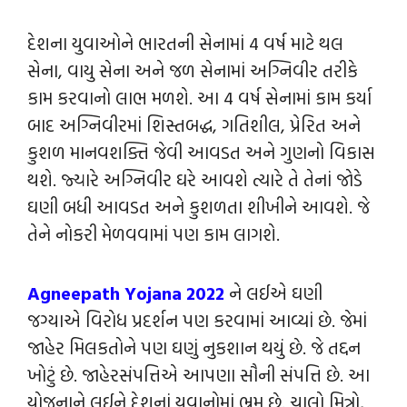
દેશના યુવાઓને ભારતની સેનામાં 4 વર્ષ માટે થલ
સેના, વાયુ સેના અને જળ સેનામાં અગ્નિવીર તરીકે
કામ કરવાનો લાભ મળશે. આ 4 વર્ષ સેનામાં કામ કર્યા
બાદ અગ્નિવીરમાં શિસ્તબદ્ધ, ગતિશીલ, પ્રેરિત અને
કુશળ માનવશક્તિ જેવી આવડત અને ગુણનો વિકાસ
થશે. જ્યારે અગ્નિવીર ઘરે આવશે ત્યારે તે તેનાં જોડે
ઘણી બધી આવડત અને કુશળતા શીખીને આવશે. જે
તેને નોકરી મેળવવામાં પણ કામ લાગશે.
Agneepath Yojana 2022
ને લઈએ ઘણી
જગ્યાએ વિરોધ પ્રદર્શન પણ કરવામાં આવ્યાં છે. જેમાં
જાહેર મિલકતોને પણ ઘણું નુકશાન થયું છે. જે તદ્દન
ખોટું છે. જાહેરસંપત્તિએ આપણા સૌની સંપત્તિ છે. આ
યોજનાને લઈને દેશનાં યુવાનોમાં ભ્રમ છે. ચાલો મિત્રો,