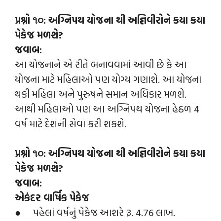
પ્રશ્નો ૧૦: અગ્નિપથ યોજના થી અજ્ઞિવીરોને કયા કયા
પેકેજ મળશે?
જવાબ:
આ યોજનાને એ રીતે બનાવવામાં આવી છે કે આ
યોજના માટે મહિલાઓ પણ યોગ્ય ગણાશે. આ યોજના
થકી મહિલા અને પુરુષને સમાન અધિકાર મળશે.
આથી મહિલાઓ પણ આ અગ્નિપથ યોજના હેઠળ 4
વર્ષ માટે દેશની સેવા કરી શકશે.
પ્રશ્નો ૧૦: અગ્નિપથ યોજના થી અજ્ઞિવીરોને કયા કયા
પેકેજ મળશે?
જવાબ:
એકંદર વાર્ષિક પેકેજ
● પહેલાં વર્ષનું પેકેજ આશરે રૂ. 4.76 લાખ.