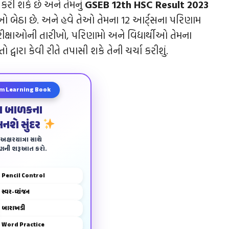
કરી શકે છે અને તેમનું
GSEB 12th HSC Result 2023
ીઓ બેઠા છે. અને હવે તેઓ તેમના 12 આર્ટ્સના પરિણામ
પરીક્ષાઓની તારીખો, પરિણામો અને વિદ્યાર્થીઓ તેમના
વારા કેવી રીતે તપાસી શકે તેની ચર્ચા કરીશું.
m Learning Book
ા બાળકના
બનશે સુંદર
ક્ષરયાત્રા સાથે
ાણની શરૂઆત કરો.
Pencil Control
સ્વર-વ્યંજન
બારાખડી
Word Practice