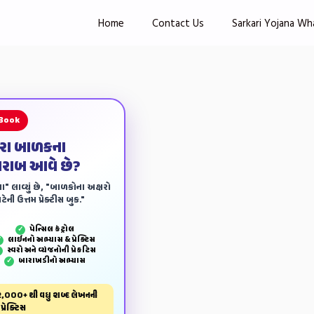
Home
Contact Us
Sarkari Yojana Wh
 Book
ારા બાળકના
ખરાબ આવે છે?
ા" લાવ્યું છે, "બાળકોના અક્ષરો
ેની ઉત્તમ પ્રેક્ટીસ બુક."
પેન્‍સિલ કંટ્રોલ
✓
લાઈનનો અભ્યાસ & પ્રેક્ટિસ
✓
સ્વરો અને વ્યંજનોની પ્રેકટિસ
✓
બારાખડીનો અભ્યાસ
✓
,000+ થી વધુ શબ્દ લેખનની
પ્રેક્ટિસ