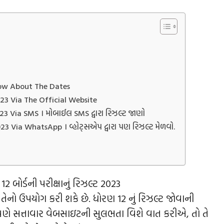
ow About The Dates
3 Via The Official Website
 Via SMS । મોબાઈલ SMS દ્વારા રિઝલ્ટ જાણો
Via WhatsApp । વ્હોટ્સએપ દ્વારા પણ રિઝલ્ટ મેળવો.
 બોર્ડની પરીક્ષાનું રિઝલ્ટ 2023
ઓ તેનો ઉપયોગ કરી શકે છે. ધોરણ 12 નું રિઝલ્ટ જોવાની
ણે સત્તાવાર વેબસાઇટની સુલભતા વિશે વાત કરીએ, તો તે