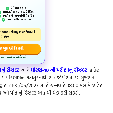
પેન્‍સિલ કંટ્રોલ
✓
લાઈનનો અભ્યાસ & પ્રેક્ટિસ
✓
સ્વરો અને વ્યંજનોની પ્રેકટિસ
✓
બારાખડીનો અભ્યાસ
✓
,000+ થી વધુ શબ્દ લેખનની
પ્રેક્ટિસ
બુક ઓર્ડર કરો.
મેળવવા આજે જ ઓર્ડર કરો
નું રીઝલ્ટ
અને
ધોરણ-10 ની પરીક્ષાનું રીઝલ્ટ
જાહેર
 પણ પરિણામની આતુરતાથી રાહ જોઈ રહ્યા છે. ગુજરાત
દ્વારા તા-31/05/2023 ના રોજ સવારે 08.00 કલાકે જાહેર
્થીઓ પોતાનું રિઝલ્ટ અહીંથી ચેક કરી શકશે.