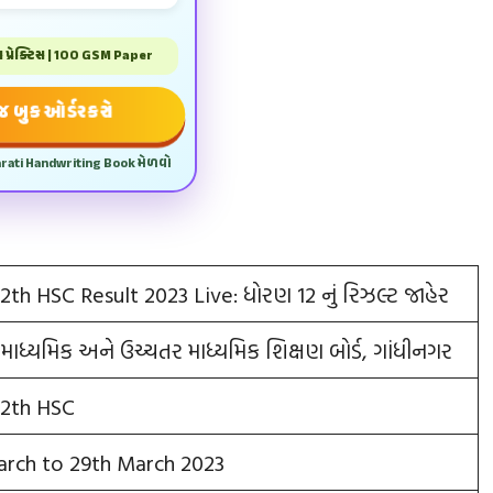
પ્રેક્ટિસ | 100 GSM Paper
 બુક ઓર્ડર કરો
arati Handwriting Book મેળવો
2th HSC Result 2023 Live: ધોરણ 12 નું રિઝલ્ટ જાહેર
માધ્યમિક અને ઉચ્ચતર માધ્યમિક શિક્ષણ બોર્ડ, ગાંધીનગર
12th HSC
rch to 29th March 2023