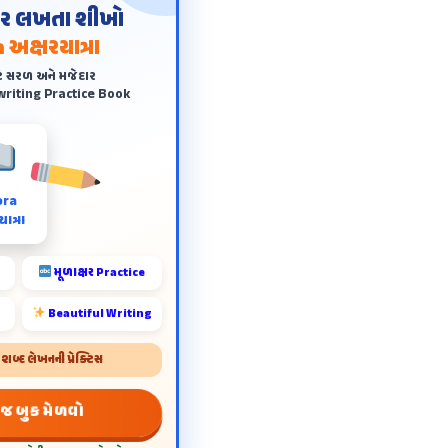
ંદર લખતા શીખો
 અક્ષરયાત્રા
ે સરળ અને મજેદાર
riting Practice Book
ora
ાત્રા
મૂળાક્ષર Practice
Beautiful Writing
બ્દ લેખનની પ્રેક્ટિસ
 જ બુક મેળવો