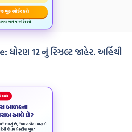
જ બુક ઓર્ડર કરો
મેળવવા આજે જ ઓર્ડર કરો
 ધોરણ 12 નું રિઝલ્ટ જાહેર. અહિંથી
 Book
ારા બાળકના
ખરાબ આવે છે?
ા" લાવ્યું છે, "બાળકોના અક્ષરો
ેની ઉત્તમ પ્રેક્ટીસ બુક."