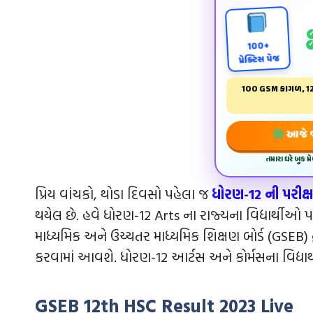
100+
પ્રેક્ટિસ પેજ
100 GSM કાગળ, 12
આજે જ 
તમારા ઘરે બુક 
પ્રિય વાંચકો, થોડા દિવસો પહેલા જ
ધોરણ-12 ની પરીક્ષા
થયેલ છે. હવે ધોરણ-12 Arts ના રાજ્યના વિદ્યાર્થીઓ
માધ્યમિક અને ઉચ્ચતર માધ્યમિક શિક્ષણ બોર્ડ (GSEB) 
કરવામાં આવશે. ધોરણ-12 આર્ટસ અને કોર્મસના વિદ્યાર
GSEB 12th HSC Result 2023 Live