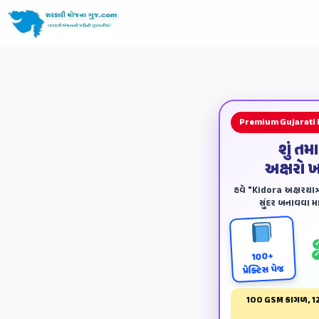
Premium Gujarati
શું તમ
અક્ષરો 
હવે "Kidora અક્ષરયાત્ર
સુંદર બનાવવા માટ
100+
પ્રેક્ટિસ પેજ
100 GSM કાગળ, 12