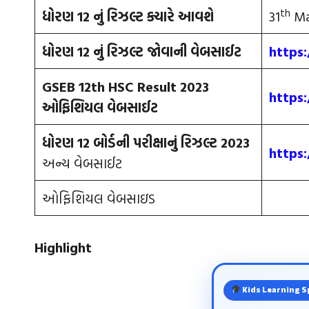
th
ધોરણ 12 નું રિઝલ્ટ ક્યારે આવશે
31
Ma
ધોરણ 12 નું રિઝલ્ટ જોવાની વેબસાઈટ
https:
GSEB 12th HSC Result 2023
https:
ઓફિશિયલ વેબસાઈટ
ધોરણ 12 બોર્ડની પરીક્ષાનું રિઝલ્ટ 2023
https
અન્ય વેબસાઈટ
ઓફિશિયલ વેબસાઇડ
Highlight
Kids Learning S