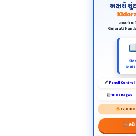
અક્ષરો સુ
Kidora
બાળકો માટ
Gujarati Handw
Kid
અક્ષરય
Pencil Control
100+ Pages
12,000+ શ
હવે