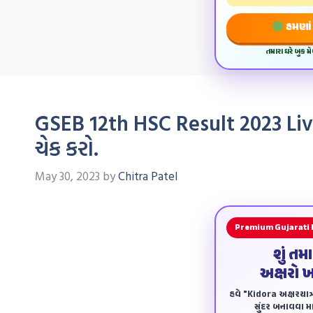
હમણાં 
તમારા ઘરે બુક 
GSEB 12th HSC Result 2023 Live:
ચેક કરો.
May 30, 2023
by
Chitra Patel
Premium Gujarati
શું તમ
અક્ષરો 
હવે "Kidora અક્ષરયાત્ર
સુંદર બનાવવા માટ