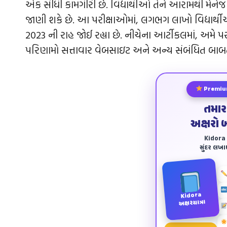
એક સીધી કામગીરી છે. વિદ્યાર્થીઓ તેને આરામથી મેનેજ 
જાણી શકે છે. આ પરીક્ષાઓમાં, લગભગ લાખો વિદ્યાર્થ
2023 ની રાહ જોઈ રહ્યા છે. નીચેના આર્ટીકલમાં, અમે 
પરિણામો સત્તાવાર વેબસાઇટ અને અન્ય સંબંધિત બાબતો દ્
Premiu
તમાર
અક્ષરો 
Kidora અ
સુંદર લખ
Kidora
અક્ષરયાત્રા