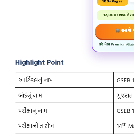
100+ Pages
12,000+ શબ્દ લેખન 
આજે જ
ઘરે બેઠા Premium Guj
Highlight Point
આર્ટિકલનું નામ
GSEB 1
બોર્ડનું નામ
ગુજરાત 
પરીક્ષાનું નામ
GSEB 
th
પરીક્ષાની તારીખ
14
Ma